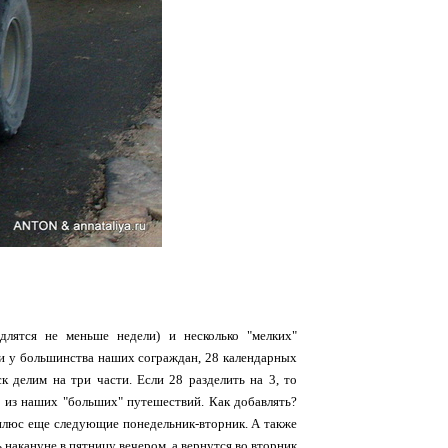
длятся не меньше недели) и несколько "мелких"
к и у большинства наших сограждан, 28 календарных
ск делим на три части. Если 28 разделить на 3, то
о из наших "больших" путешествий. Как добавлять?
е плюс еще следующие понедельник-вторник. А также
 накануне в пятницу вечером, а вернутся во вторник