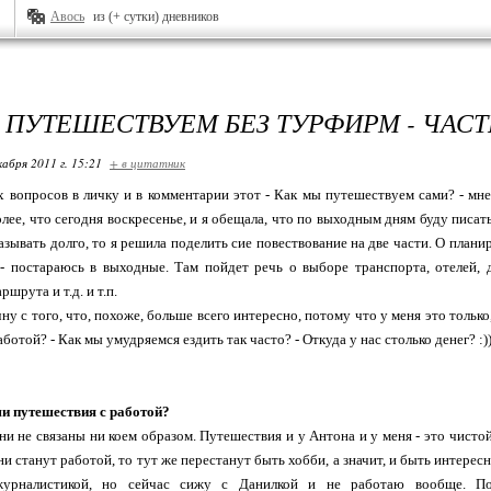
Авось
из (+ сутки) дневников
 ПУТЕШЕСТВУЕМ БЕЗ ТУРФИРМ - ЧАСТ
кабря 2011 г. 15:21
+ в цитатник
х вопросов в личку и в комментарии этот - Как мы путешествуем сами? - мне
лее, что сегодня воскресенье, и я обещала, что по выходным дням буду писать
казывать долго, то я решила поделить сие повествование на две части. О пла
- постараюсь в выходные. Там пойдет речь о выборе транспорта, отелей, д
шрута и т.д. и т.п.
чну с того, что, похоже, больше всего интересно, потому что у меня это тольк
ботой? - Как мы умудряемся ездить так часто? - Откуда у нас столько денег? :)
и путешествия с работой?
они не связаны ни коем образом. Путешествия и у Антона и у меня - это чист
ни станут работой, то тут же перестанут быть хобби, а значит, и быть интере
урналистикой, но сейчас сижу с Данилкой и не работаю вообще. Поэ