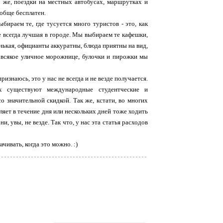
но же, поездки на местных автобусах, маршрутках и
ообще бесплатен.
бираем те, где тусуется много туристов - это, как
е всегда лучшая в городе. Мы выбираем те кафешки,
енькая, официанты аккуратны, блюда приятны на вид,
д, всякое уличное морожнице, булочки и пирожки мы
изнаюсь, это у нас не всегда и не везде получается.
их существуют международные студентческие и
 значительной скидкой. Так же, кстати, во многих
ет в течение дня или нескольких дней тоже ходить
и, увы, не везде. Так что, у нас эта статья расходов
чивать, когда это можно. :)