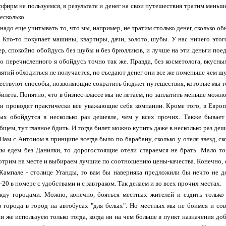
фирм не пользуемся, в результате и денег на свои путешествия тратим меньш
есколько.
 надо еще учитывать то, что мы, например, не тратим столько денег, сколько 
 Кто-то покупает машины, квартиры, дачи, золото, шубы. У нас ничего этог
ер, спокойно обойдусь без шубы и без брюлликов, и лучше на эти деньги поед
го перечисленного я обойдусь точно так же. Правда, без косметолога, вкусны
ятий обходиться не получается, но съедают денег они все же поменьше чем шу
ествуют способы, позволяющие сократить бюджет путешествия, которые мы т
билета. Понятно, что в бизнес-классе мы не летаем, но заплатить меньше можно
ои проводят практически все уважающие себя компании. Кроме того, в Европ
ых обойдутся в несколько раз дешевле, чем у всех прочих. Также бывает
бщем, тут главное бдить. И тогда билет можно купить даже в несколько раз де
Нам с Антоном в принципе всегда было по барабану, сколько у отеля звезд, скол
мы едем без Данилки, то дорогостоящие отели стараемся не брать. Мало т
отрим на месте и выбираем лучшие по соотношению цены-качества. Конечно,
 Кампале - столице Уганды, то вам бы наверняка предложили бы нечто не 
-20 в номере с удобствами и с завтраком. Так делаем и во всех прочих местах.
жду городами. Можно, конечно, бояться местных жителей и ездить только 
з города в город на автобусах "для белых". Но местных мы не боимся и с
си же используем только тогда, когда ни на чем больше в пункт назначения до