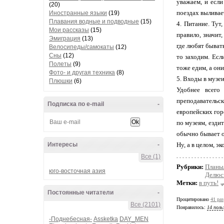
уважаем, и если
(20)
поездах выливае
Иностранные языки
(19)
Плавания водные и подводные
(15)
4. Питание. Тут
Мои рассказы
(15)
правило, значит
Эмиграция
(13)
где любят быват
Велосипеды/самокаты
(12)
Сны
(12)
то заходим. Есл
Полеты
(9)
тоже едим, а он
Фото- и другая техника
(8)
5. Входы в музеи
Плюшки
(6)
Удобнее всего
преподавательск
Подписка по e-mail
-
европейских гор
по музеям, ездит
обычно бывает о
Интересы
-
Ну, а в целом, э
Все (1)
Рубрики:
Планы
юго-восточная азия
Делюс
Метки:
в путь!
Постоянные читатели
-
Процитировано
41 раз
Все (2101)
Понравилось:
14 поль
-Поднебесная-
Assketka
DAY_MEN