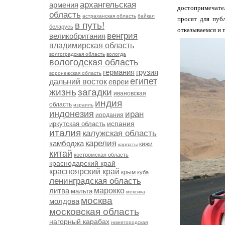
архангельская
армения
достопримечател
область
астраханская область
байкал
просят для пуб
в путь!
беларусь
отказываемся и 
венгрия
великобритания
владимирская область
волгоградская область
вологда
вологодская область
германия
грузия
воронежская область
египет
дальний восток
евреи
жизнь
загадки
ивановская
индия
область
израиль
индонезия
иран
иордания
испания
иркутская область
италия
калужская область
карелия
камбоджа
кижи
карпаты
китай
костромская область
краснодарский край
красноярский край
крым
куба
ленинградская область
литва
марокко
мальта
мексика
москва
молдова
московская область
нагорный карабах
нижегородская