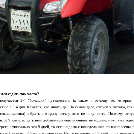
мся ездить так часто?
олучается 3-4 "больших" путешествия (к таким я отношу те, которые 
тью в 3-4 дня. Кажется, что много, да? На самом деле, отпуск у Антона, ка
меньше месяца) и брать его сразу весь у него не получается. Поэтому отпу
й. А 9 дней, когда к ним добавляешь еще законные выходные, - это уже одн
ерете официально эти 9 дней, то есть неделю с понедельника по воскресень
этой неделе субботу и воскресенье. Итого получается 11 дней. Если вылететь