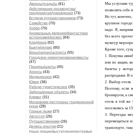
Мы услугами тур
Дворцы/усадьбы
(81)
Действующие прозводства/
позволить себе н
предприятия/учреждения
(73)
Но тут, конечно,
Встречи путешественников
(73)
крупном городе.
Семейство
(70)
Хобби
(70)
надо. Я, наприм
Аномальные явления/фантастика/
без всего проче
астрономия/космос
(64)
Кладбища
(62)
мультур меропри
Бьюти/релакс
(60)
Кроме того, сущ
Визы/загранпаспорта
(55)
1. Покупка авиа
Городское ориентирование/квесты
(47)
или по акции, к
Пещеры/шахты
(45)
билеты у котор
Анонсы
(43)
распродажи. В о
Медицинское
(42)
2. Выбор отеля. 
Юмор
(38)
Рабоче-туристическое
(35)
Поэтому, если 
Заброшенные объекты
(34)
бронируем, а см
Климат
(31)
отель в той же
Московские рестораны традиционной
кухни
(28)
поселились за 15
Горные лыжи
(27)
3. Переезды ме
Автостоп
(26)
перемещаться и
Путешественники
(26)
Делюсь опытом
(21)
транспорте, так
Наши лекции/выступления/интервью