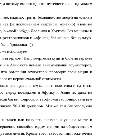
е, а потому вместо одного путешествия в год можем
обычно, видимо, тратит большинство людей на жизнь в
о нет (за исключением квартиры, конечно) и нам не
у в какой-нибудь Лаос или в Уругвай. Без машины и
х ресторанчиков и кафешек, без кино и без культур-
бы и брюллики. :))
оже используем.
 и за эконом. Например, если купить билеты заранее
е и в Азии есть немало авиакомпаний лоу-костеров,
 что компании-лоукостеры проводят свои акции и
шевле от первоначальной стоимости.
ько раз в день в нем меняют полотенца и т.д. и т.п.
ого, перед поездками в Африку и Азию их даже не
 если бы вы попросили турфирмы забронировать вам
дешевле 50-100 долларов. Мы же там благополучно
на такси или покупать экскурсии уже на месте и
овершенно спокойно ездим с ними на общественном
браться нельзя. Кроме того, автостоп мы тоже очень