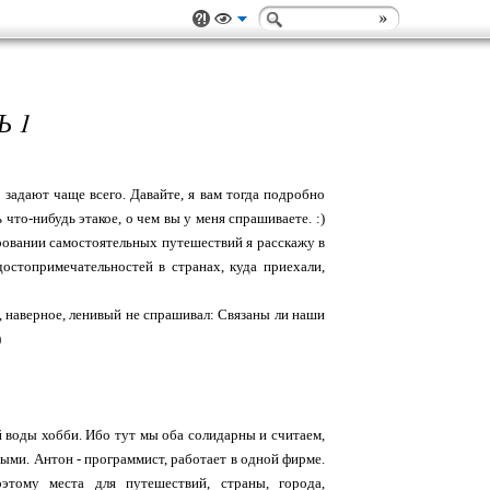
Ь 1
 задают чаще всего. Давайте, я вам тогда подробно
 что-нибудь этакое, о чем вы у меня спрашиваете. :)
нировании самостоятельных путешествий я расскажу в
остопримечательностей в странах, куда приехали,
о, наверное, ленивый не спрашивал: Связаны ли наши
)
ой воды хобби. Ибо тут мы оба солидарны и считаем,
сными. Антон - программист, работает в одной фирме.
тому места для путешествий, страны, города,