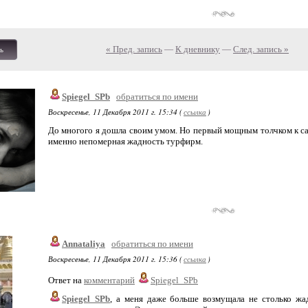
« Пред. запись
—
К дневнику
—
След. запись »
ь
Spiegel_SPb
обратиться по имени
Воскресенье, 11 Декабря 2011 г. 15:34 (
ссылка
)
До многого я дошла своим умом. Но первый мощным толчком к с
именно непомерная жадность турфирм.
Annataliya
обратиться по имени
Воскресенье, 11 Декабря 2011 г. 15:36 (
ссылка
)
Ответ на
комментарий
Spiegel_SPb
Spiegel_SPb
, а меня даже больше возмущала не столько жад