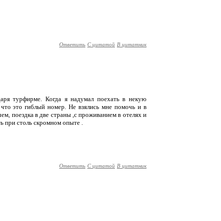
Ответить
С цитатой
В цитатник
даря турфирме. Когда я надумал поехать в некую
 что это гиблый номер. Не взялись мне помочь и в
ем, поездка в две страны ,с проживанием в отелях и
ь при столь скромном опыте .
Ответить
С цитатой
В цитатник