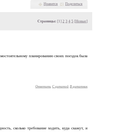
Нравится
Поделиться
Страницы:
[1]
2
3
4
5
[
Новые
]
амостоятельному планированию своих поездок была
Ответить
С цитатой
В цитатник
ность, сколько требование ходить, куда скажут, и