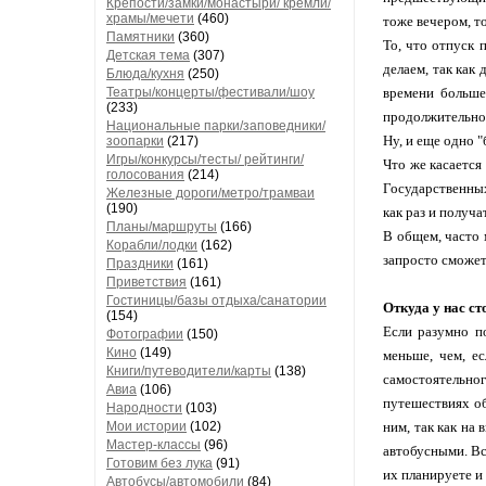
Крепости/замки/монастыри/ кремли/
храмы/мечети
(460)
тоже вечером, т
Памятники
(360)
То, что отпуск 
Детская тема
(307)
делаем, так как
Блюда/кухня
(250)
Театры/концерты/фестивали/шоу
времени больше
(233)
продолжительнос
Национальные парки/заповедники/
Ну, и еще одно 
зоопарки
(217)
Игры/конкурсы/тесты/ рейтинги/
Что же касается
голосования
(214)
Государственных 
Железные дороги/метро/трамваи
(190)
как раз и получа
Планы/маршруты
(166)
В общем, часто м
Корабли/лодки
(162)
запросто сможете
Праздники
(161)
Приветствия
(161)
Гостиницы/базы отдыха/санатории
Откуда у нас ст
(154)
Если разумно п
Фотографии
(150)
Кино
(149)
меньше, чем, е
Книги/путеводители/карты
(138)
самостоятельно
Авиа
(106)
путешествиях об
Народности
(103)
Мои истории
(102)
ним, так как на
Мастер-классы
(96)
автобусными. Вс
Готовим без лука
(91)
их планируете и
Автобусы/автомобили
(84)