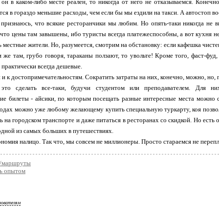
 он в каком-либо месте реален, то никогда от него не отказываемся. Конеч
тся в гораздо меньшие расходы, чем если бы мы ездили на такси. А автостоп в
, признаюсь, что всякие ресторанчики мы любим. Но опять-таки никогда не вы
, что цены там завышены, ибо туристы всегда платежеспособны, а вот кухня н
ь местные жители. Но, разумеется, смотрим на обстановку: если кафешка чист
и же там, грубо говоря, тараканы ползают, то увольте! Кроме того, фаст-фу
и практически всегда дешевые.
 и к достопримечательностям. Сократить затраты на них, конечно, можно, но, пр
 это сделать все-таки, будучи студентом или преподавателем. Для н
ие билеты - айсики, по которым посещать разные интересные места можно со
одах можно уже любому желающему купить специальную туркарту, коя позволя
ь на городском транспорте и даже питаться в ресторанах со скидкой. Но есть он
дной из самых больших в путешествиях.
кономия налицо. Так что, мы совсем не миллионеры. Просто стараемся не перепла
/маршруты
ь опытом
зователям