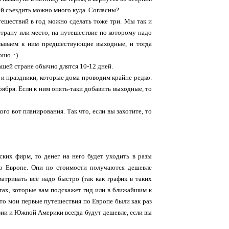
ей съездить можно много куда. Согласны?
утешествий в год можно сделать тоже три. Мы так и
страну или место, на путешествие по которому надо
язываем к ним предшествующие выходные, и тогда
шо. :)
ашей стране обычно длятся 10-12 дней.
 и праздники, которые дома проводим крайне редко.
ноября. Если к ним опять-таки добавить выходные, то
кого вот планирования. Так что, если вы захотите, то
ких фирм, то денег на него будет уходить в разы
по Европе. Они по стоимости получаются дешевле
тривать всё надо быстро (так как график в таких
тах, которые вам подскажет гид или в ближайшим к
 что мои первые путешествия по Европе были как раз
зии и Южной Америки всегда будут дешевле, если вы