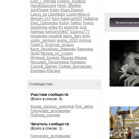
Elen_i_rebyata
Evgenij_Ruskich
Handbalancing
Heler
JBekkie
JulyFlower
Kelen
Khan-Dragon
Lapus_ka
Libertador
Lussit
Mela-ni
Melody-143
Nam
Natalya4455
Nattaliya
Комментироват
Pani_Ostrowska
Roksy
Taikhe
Yogini-
Sashenka
erlika
fro
gedichte
gost
harimau
karlsonchik67
lozanna777
nepaprika
nnadink
starry_fairy
teyty
vasily_sergeev
vesna_2010
Аргона
Граф-С
Золотое_кольцо
Катя_Дизайнер_Иванова
Лаконика
ЛеДо
Мелом_по_стеклу
Мудрый_Бодрис
Мышка-Машка
Наталия_Прошунина
Норманн
Сергей_Щипин
София_Выговская-
Блехман
Юксаре
Сообщества
-
Участник сообществ
(Всего в списке: 4)
Кошки_разных_народов
Пни_мира
Городские_взломщики
Пойдем_поедим
Читатель сообществ
(Всего в списке: 1)
Городские_взломщики