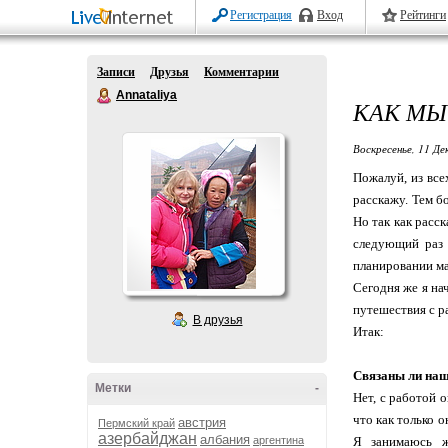
Регистрация
Вход
Рейтинги
Записи
Друзья
Комментарии
Annataliya
КАК МЫ
Воскресенье, 11 Де
Пожалуй, из все
расскажу. Тем бо
Но так как расс
следующий раз 
планировании мар
Сегодня же я на
путешествия с ра
В друзья
Итак:
Связаны ли наш
Метки
-
Нет, с работой 
что как только о
австрия
Пермский край
азербайджан
албания
аргентина
Я занимаюсь ж