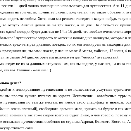
о все эти 11 дней можно полноценно использовать для путешествия. А за 11 дн
поделили на три части, помните? Значит, получается, что таким образом и п
 дома сидеть не любим. Хотя, если мы решили съездить в какую-нибудь такую 
, то отпуск Антона делим не на три части, а на две. Но опять-таки прив
ть одной поездки будет длиться не 14, а 16 дней, что вообще очень-очень хоро
"большое" путешествие запросто ложится на новогодние каникулы, которые в н
 мелких трех-четырех дневных поездок, то их мы планируем на выходные дни
праздников же, вы сами знаете, у нас не мало: 8 марта, майские, 12 июня, 4 
тся те самые 3-4 дня, которые мы используем для "мелких" путешествий.
ы ездим не из-за длинных отпусков - их, как вы видите, у нас нет, - а из-за та
, как мы. Главное - желание! :)
олько денег?
одойти к планированию путешествия и не пользоваться услугами туристичес
сли вы просто купите путевку на курорт. Исключение - автобусные туры 
го путешествия по тем же местам, но имеют свою специфику и нюансы: осма
ычно очень плотный), свободного времени мало, кушать вы будете в тех мес
 выбор времени у вас тоже скорее всего не будет. Знаю, о чем говорю, потому
е остальные путешествия, особенно по странам Африки, Ближнего Востока, А
 осуществляете сами.