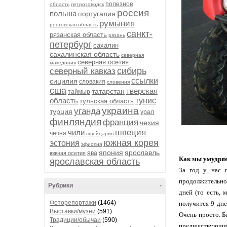
полезное
область
петрозаводск
россия
польша
португалия
румыния
ростовская область
санкт-
рязанская область
рязань
петербург
сахалин
сахалинская область
северная
северная осетия
македония
сибирь
северный кавказ
ссылки
сицилия
словакия
словения
сша
тверская
татарстан
таймыр
область
тунис
тульская область
украина
уганда
турция
урал
финляндия
франция
чехия
швеция
чили
чечня
швейцария
южная корея
эстония
эфиопия
япония
ярославль
ява
южная осетия
Как мы умудряе
ярославская область
За год у нас п
продолжительнос
Рубрики
-
дней (то есть, 
Фоторепортажи
(1464)
получится 9 дне
Выставки/музеи
(591)
Очень просто. Б
Традиции/обычаи
(590)
предшествующие 