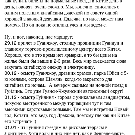
как купить билеты на нормальные поезда в Китае день в
день, говорят, очень сложно. Мы, конечно, списались с
одним полезным китайским дядечкой по совету одной
хорошей знающей девушки. Дядечка, по идее, может нам
помочь. Но он пока не откликнулся и мы ждем-с.
Ну, и вот, наконец, нас маршрут:
29.12 прилет в Гуанчжоу, столицу провинции Гуандун и
главному торгово-промышленному центру всего Китая.
Хорошо, что в это время нет ярмарки, а то бы цены на
жилье были бы выше в 2-3 раза. Весь мир съезжается сюда
закупать китайскую одежду и электронику.
30.12 - осмотр Гуанчжоу, древних храмов, парка Юйси с 5-
ю козлами, острова Шамянь, когда-то закрытого для
китайцев по ночам... А вечером садимся на ночной поезд в
Гуйлинь. Это уже Гуанси-Чжуанский автономный округ!
31.12 - осмотр Гуйлиня - города с уникальным ландшафтом,
искусно выстроенного между торчащими тут и там
высокими карстовыми холмами. Там мы и встретим Новый
год. Кстати, это ведь год Дракона, поэтому где как ни Китае
его встречать :)
01.01 - из Гуйлиня съездим на рисовые террасы в
Лонгшене. Хотя воды в них еще нет, как в феврале-марте,