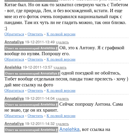
Китае был. Но он как-то захватил северную часть с Тибетом
- вот, где природа, Лен, и без восхождений, кстати. И еще
мне из его фоток очень понравился национальный парк с
пандами. Там их чуть ли не гладить можно, так они близко.
:)
Обратиться
-
Ответить
-
К полной версии
19-12-2011-13:49
удалить
Annataliya
Ой, это к Антону. Я с графикой
Ответ на комментарий Anelehka
#
вообще по нулям. Попрошу его.
Обратиться
-
Ответить
-
К полной версии
19-12-2011-13:57
удалить
Anelehka
одной поездкой не обойтись,
Ответ на комментарий Annataliya
#
Тибет вообще отдельная песня, панды тоже прелесть - хочу )
дай мне ссылку на фото
Обратиться
-
Ответить
-
К полной версии
19-12-2011-14:04
удалить
Annataliya
Сейчас попрошу Антона. Сама
Ответ на комментарий Anelehka
#
не знаю, где он их хранит.
Обратиться
-
Ответить
-
К полной версии
19-12-2011-14:32
удалить
Annataliya
Anelehka
, вот ссылка на
Ответ на комментарий Anelehka
#