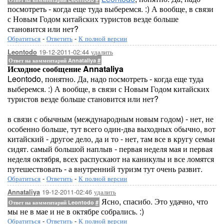
посмотреть - когда еще туда выберемся. :) А вообще, в связи
с Новым Годом китайских туристов везде больше
становится или нет?
Обратиться
-
Ответить
-
К полной версии
19-12-2011-02:44
удалить
Leontodo
Ответ на комментарий Annataliya
#
Исходное сообщение Annataliya
Leontodo, понятно. Да, надо посмотреть - когда еще туда
выберемся. :) А вообще, в связи с Новым Годом китайских
туристов везде больше становится или нет?
в связи с обычным (международным новым годом) - нет, не
особенно больше, тут всего один-два выходных обычно, вот
китайский - другое дело, да и то - нет, там все в кругу семьи
сидят. самый большой наплыв - первая неделя мая и первая
неделя октября, всех распускают на каникулы и все ломятся
путешествовать - а внутренний туризм тут очень развит.
Обратиться
-
Ответить
-
К полной версии
19-12-2011-02:46
удалить
Annataliya
Ясно, спасибо. Это удачно, что
Ответ на комментарий Leontodo
#
мы не в мае и не в октябре собрались. :)
Обратиться
-
Ответить
-
К полной версии