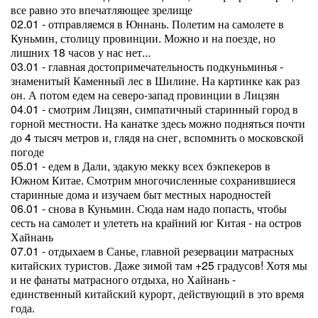
все равно это впечатляющее зрелище
02.01 - отправляемся в Юннань. Полетим на самолете в
Куньмин, столицу провинции. Можно и на поезде, но
лишних 18 часов у нас нет...
03.01 - главная достопримечательность подкуньминья -
знаменитый Каменный лес в Шилине. На картинке как раз
он. А потом едем на северо-запад провинции в Лицзян
04.01 - смотрим Лицзян, симпатичный старинный город в
горной местности. На канатке здесь можно подняться почти
до 4 тысяч метров и, глядя на снег, вспомнить о московской
погоде
05.01 - едем в Дали, эдакую мекку всех бэкпекеров в
Южном Китае. Смотрим многочисленные сохранившиеся
старинные дома и изучаем быт местных народностей
06.01 - снова в Куньмин. Сюда нам надо попасть, чтобы
сесть на самолет и улететь на крайний юг Китая - на остров
Хайнань
07.01 - отдыхаем в Санье, главной резервации матрасных
китайских туристов. Даже зимой там +25 градусов! Хотя мы
и не фанаты матрасного отдыха, но Хайнань -
единственный китайский курорт, действующий в это время
года.