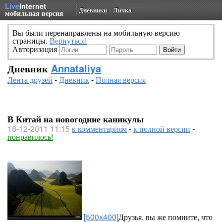
Live
Internet
Дневники
Личка
мобильная версия
Вы были перенаправлены на мобильную версию
страницы.
Вернуться!
Авторизация
Дневник
Annataliya
Лента друзей
-
Дневник
-
Полная версия
В Китай на новогодние каникулы
18-12-2011 11:15
к комментариям
-
к полной версии
-
понравилось!
[500x400]
Друзья, вы же помните, что