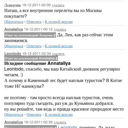
19-12-2011-00:09
удалить
Ленорчик
Наташ, а все внутренние перелеты вы из Москвы
покупаете?
Обратиться
-
Ответить
-
К полной версии
19-12-2011-00:12
удалить
Annataliya
Да, Лен, как раз сейчас этим
Ответ на комментарий Ленорчик
#
занимаемся.
Обратиться
-
Ответить
-
К полной версии
19-12-2011-02:34
удалить
Leontodo
Ответ на комментарий Annataliya
#
Исходное сообщение Annataliya
Leontodo, спасибо, мы ваш Китайский дневник регулярно
читаем. :)
А почему в Каменный лес будет наплыв туристов? В Китае
тоже НГ-каникулы?
не поэтому - там просто всегда наплыв туристов, очень
популярно туда съездить, раз уж до Куньмина добрался.
ну вы решайте, там ведь и правда красивое природное место
Обратиться
-
Ответить
-
К полной версии
19-12-2011-02:36
удалить
Annataliya
Leontodo
, понятно. Да, надо
Ответ на комментарий Leontodo
#