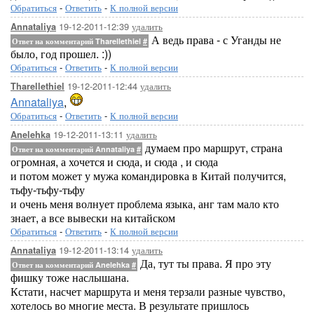
Обратиться
-
Ответить
-
К полной версии
19-12-2011-12:39
удалить
Annataliya
А ведь права - с Уганды не
Ответ на комментарий Tharellethiel
#
было, год прошел. :))
Обратиться
-
Ответить
-
К полной версии
19-12-2011-12:44
удалить
Tharellethiel
Annataliya
,
Обратиться
-
Ответить
-
К полной версии
19-12-2011-13:11
удалить
Anelehka
думаем про маршрут, страна
Ответ на комментарий Annataliya
#
огромная, а хочется и сюда, и сюда , и сюда
и потом может у мужа командировка в Китай получится,
тьфу-тьфу-тьфу
и очень меня волнует проблема языка, анг там мало кто
знает, а все вывески на китайском
Обратиться
-
Ответить
-
К полной версии
19-12-2011-13:14
удалить
Annataliya
Да, тут ты права. Я про эту
Ответ на комментарий Anelehka
#
фишку тоже наслышана.
Кстати, насчет маршрута и меня терзали разные чувство,
хотелось во многие места. В результате пришлось