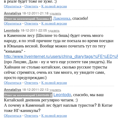
в реале будет тоже не хуже. :)
Обратиться
-
Ответить
-
К полной версии
18-12-2011-21:18
удалить
Annataliya
Лаконика
, спасибо!
Ответ на комментарий Лаконика
#
Обратиться
-
Ответить
-
К полной версии
18-12-2011-22:05
удалить
Leontodo
в Каменном лесу (Шилине то бишь) будет очень много
народу, я по этой причине туда не поехала во время поездки
в Юньнань весной. Вообще можно почитать тут по тегу
"юньнань" -
http://www.liveinternet.ru/users/china_diary/tags/%F
(про Лицзян, Дали - ну и чего еще успеете там увидеть). На
Хайнани не столько китайские, сколько русские туристы
сейчас стремятся, очень их там много, ну увидите сами,
просто предупреждаю:)
Обратиться
-
Ответить
-
К полной версии
18-12-2011-22:13
удалить
Annataliya
Leontodo
, спасибо, мы ваш
Ответ на комментарий Leontodo
#
Китайский дневник регулярно читаем. :)
А почему в Каменный лес будет наплыв туристов? В Китае
тоже НГ-каникулы?
Обратиться
-
Ответить
-
К полной версии