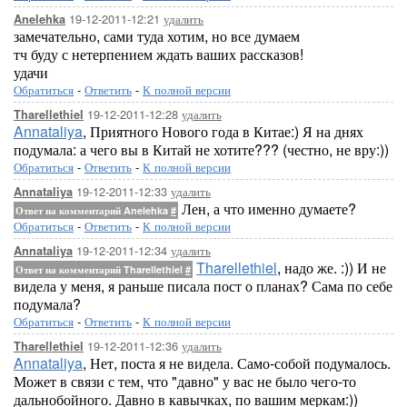
19-12-2011-12:21
удалить
Anelehka
замечательно, сами туда хотим, но все думаем
тч буду с нетерпением ждать ваших рассказов!
удачи
Обратиться
-
Ответить
-
К полной версии
19-12-2011-12:28
удалить
Tharellethiel
Annataliya
, Приятного Нового года в Китае:) Я на днях
подумала: а чего вы в Китай не хотите??? (честно, не вру:))
Обратиться
-
Ответить
-
К полной версии
19-12-2011-12:33
удалить
Annataliya
Лен, а что именно думаете?
Ответ на комментарий Anelehka
#
Обратиться
-
Ответить
-
К полной версии
19-12-2011-12:34
удалить
Annataliya
Tharellethiel
, надо же. :)) И не
Ответ на комментарий Tharellethiel
#
видела у меня, я раньше писала пост о планах? Сама по себе
подумала?
Обратиться
-
Ответить
-
К полной версии
19-12-2011-12:36
удалить
Tharellethiel
Annataliya
, Нет, поста я не видела. Само-собой подумалось.
Может в связи с тем, что "давно" у вас не было чего-то
дальнобойного. Давно в кавычках, по вашим меркам:))