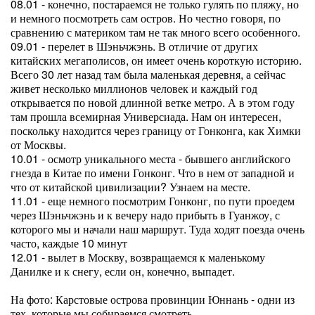
08.01 - конечно, постараемся не только гулять по пляжу, но
и немного посмотреть сам остров. Но честно говоря, по
сравнению с материком там не так много всего особенного.
09.01 - перелет в Шэньчжэнь. В отличие от других
китайских мегаполисов, он имеет очень короткую историю.
Всего 30 лет назад там была маленькая деревня, а сейчас
живет несколько миллионов человек и каждый год
открывается по новой длинной ветке метро. А в этом году
там прошла всемирная Универсиада. Нам он интересен,
поскольку находится через границу от Гонконга, как Химки
от Москвы.
10.01 - осмотр уникального места - бывшего английского
гнезда в Китае по имени Гонконг. Что в нем от западной и
что от китайской цивилизации? Узнаем на месте.
11.01 - еще немного посмотрим Гонконг, по пути проедем
через Шэньчжэнь и к вечеру надо прибыть в Гуанжоу, с
которого мы и начали наш маршрут. Туда ходят поезда очень
часто, каждые 10 минут
12.01 - вылет в Москву, возвращаемся к маленькому
Данилке и к снегу, если он, конечно, выпадет.
На фото: Карстовые острова провинции Юннань - одни из
тех, которые мы собираемся смотреть.