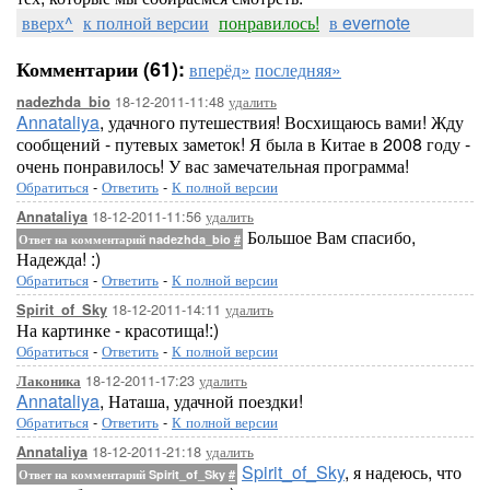
вверх^
к полной версии
понравилось!
в evernote
Комментарии (61):
вперёд»
последняя»
18-12-2011-11:48
удалить
nadezhda_bio
Annataliya
, удачного путешествия! Восхищаюсь вами! Жду
сообщений - путевых заметок! Я была в Китае в 2008 году -
очень понравилось! У вас замечательная программа!
Обратиться
-
Ответить
-
К полной версии
18-12-2011-11:56
удалить
Annataliya
Большое Вам спасибо,
Ответ на комментарий nadezhda_bio
#
Надежда! :)
Обратиться
-
Ответить
-
К полной версии
18-12-2011-14:11
удалить
Spirit_of_Sky
На картинке - красотища!:)
Обратиться
-
Ответить
-
К полной версии
18-12-2011-17:23
удалить
Лаконика
Annataliya
, Наташа, удачной поездки!
Обратиться
-
Ответить
-
К полной версии
18-12-2011-21:18
удалить
Annataliya
Spirit_of_Sky
, я надеюсь, что
Ответ на комментарий Spirit_of_Sky
#