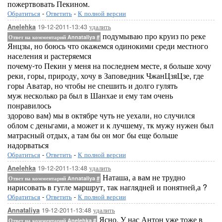
пожертвовать Пекином.
Обратиться
-
Ответить
-
К полной версии
19-12-2011-13:43
удалить
Anelehka
подумываю про круиз по реке
Ответ на комментарий Annataliya
#
Янцзы, но боюсь что окажемся одинокими среди местного
населения и растеряемся
почему-то Пекин у меня на последнем месте, я больше хочу
реки, горы, природу, хочу в Заповедник ЧжанЦзяЦзе, где
горы Аватар, но чтобы не спешить и долго гулять
муж несколько ра был в Шанхае и ему там очень
понравилось
здорово вам) мы в октябре чуть не уехали, но случился
облом с деньгами, а может и к лучшему, тк мужу нужен был
матрасный отдых, а там бы он мог бы еще больше
надорваться
Обратиться
-
Ответить
-
К полной версии
19-12-2011-13:48
удалить
Anelehka
Наташа, а вам не трудно
Ответ на комментарий Annataliya
#
нарисовать в гугле маршрут, так наглядней и понятней,а ?
Обратиться
-
Ответить
-
К полной версии
19-12-2011-13:48
удалить
Annataliya
Ясно. У нас Антон уже тоже в
Ответ на комментарий Anelehka
#