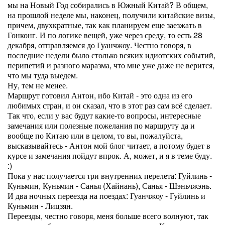
мы на Новый Год собирались в Южный Китай? В общем,
на прошлой неделе мы, наконец, получили китайские визы,
причем, двухкратные, так как планируем еще заезжать в
Гонконг. И по логике вещей, уже через среду, то есть 28
декабря, отправляемся до Гуанчжоу. Честно говоря, в
последние недели было столько всяких идиотских событий,
перипетий и разного маразма, что мне уже даже не верится,
что мы туда выедем.
Ну, тем не менее.
Маршрут готовил Антон, ибо Китай - это одна из его
любимых стран, и он сказал, что в этот раз сам всё сделает.
Так что, если у вас будут какие-то вопросы, интересные
замечания или полезные пожелания по маршруту да и
вообще по Китаю или в целом, то вы, пожалуйста,
высказывайтесь - Антон мой блог читает, а потому будет в
курсе и замечания пойдут впрок. А, может, и я в теме буду.
:)
Пока у нас получается три внутренних перелета: Гуйлинь -
Куньмин, Куньмин - Санья (Хайнань), Санья - Шэньчжэнь.
И два ночных переезда на поездах: Гуанчжоу - Гуйлинь и
Куньмин - Лицзян.
Переезды, честно говоря, меня больше всего волнуют, так