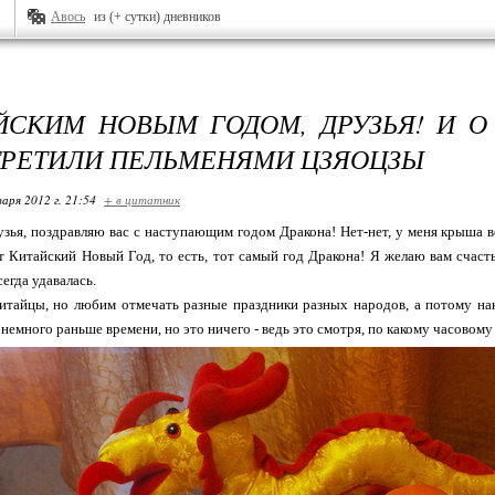
Авось
из (+ сутки) дневников
ЙСКИМ НОВЫМ ГОДОМ, ДРУЗЬЯ! И О
ТРЕТИЛИ ПЕЛЬМЕНЯМИ ЦЗЯОЦЗЫ
варя 2012 г. 21:54
+ в цитатник
зья, поздравляю вас с наступающим годом Дракона! Нет-нет, у меня крыша во
т Китайский Новый Год, то есть, тот самый год Дракона! Я желаю вам счаст
егда удавалась.
китайцы, но любим отмечать разные праздники разных народов, а потому на
немного раньше времени, но это ничего - ведь это смотря, по какому часовому п