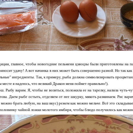
иции, главное, чтобы новогодние пельмени цзяоцзы были приготовлены на па
риносит удачу! А вот начинка в них может быть совершенно разной. Но так как
льные" ингредиенты. Так, к примеру, рыба должна символизировать процветание
м месте я надеюсь, что великий Дракон меня поймет правильно!).
рш. Рыбу варим. Я, чтобы не возиться, положила ее на тарелку, налила чуть-ч
това. Даем рыбе остыть, отделяем от нее шкурку, мякоть разминаем. Рис вар
ь можно брать любую, на ваш вкус) режем как можно мельче. Всё это складывае
половинку чайной ложки молотого имбиря, чтобы блюдо получилось как можно 