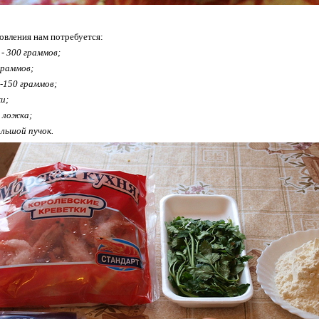
товления нам потребуется:
- 300 граммов;
граммов;
-150 граммов;
ки;
я ложка;
льшой пучок.