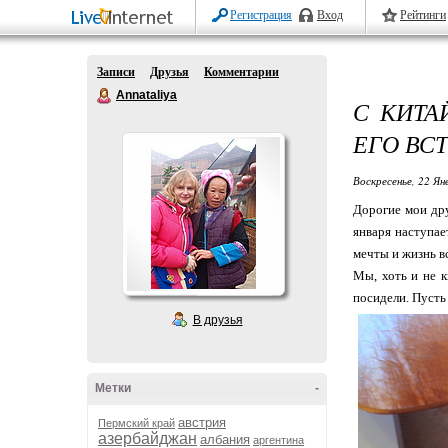
Регистрация
Вход
Рейтинги
Записи
Друзья
Комментарии
Annataliya
С КИТА
ЕГО ВС
Воскресенье, 22 Ян
Дорогие мои дру
января наступае
мечты и жизнь вс
Мы, хоть и не 
посидели. Пусть 
В друзья
Метки
-
австрия
Пермский край
азербайджан
албания
аргентина