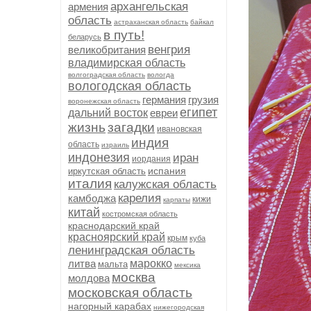
архангельская
армения
область
астраханская область
байкал
в путь!
беларусь
венгрия
великобритания
владимирская область
волгоградская область
вологда
вологодская область
германия
грузия
воронежская область
египет
дальний восток
евреи
жизнь
загадки
ивановская
индия
область
израиль
индонезия
иран
иордания
испания
иркутская область
италия
калужская область
карелия
камбоджа
кижи
карпаты
китай
костромская область
краснодарский край
красноярский край
крым
куба
ленинградская область
литва
марокко
мальта
мексика
москва
молдова
московская область
нагорный карабах
нижегородская