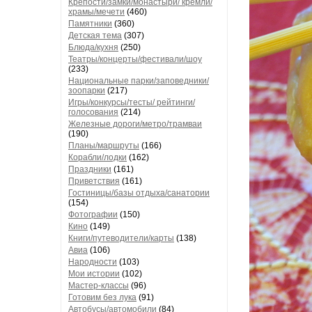
Крепости/замки/монастыри/ кремли/
храмы/мечети
(460)
Памятники
(360)
Детская тема
(307)
Блюда/кухня
(250)
Театры/концерты/фестивали/шоу
(233)
Национальные парки/заповедники/
зоопарки
(217)
Игры/конкурсы/тесты/ рейтинги/
голосования
(214)
Железные дороги/метро/трамваи
(190)
Планы/маршруты
(166)
Корабли/лодки
(162)
Праздники
(161)
Приветствия
(161)
Гостиницы/базы отдыха/санатории
(154)
Фотографии
(150)
Кино
(149)
Книги/путеводители/карты
(138)
Авиа
(106)
Народности
(103)
Мои истории
(102)
Мастер-классы
(96)
Готовим без лука
(91)
Автобусы/автомобили
(84)