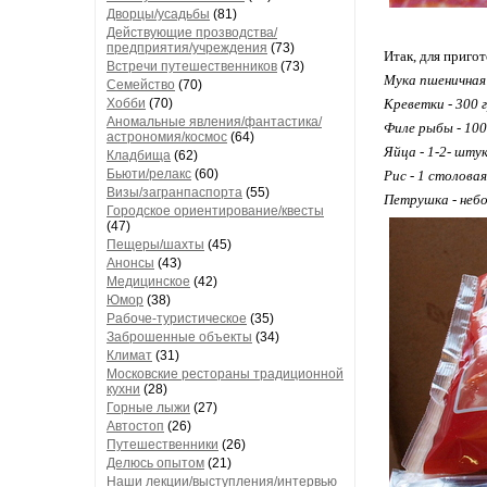
Дворцы/усадьбы
(81)
Действующие прозводства/
предприятия/учреждения
(73)
Итак, для приго
Встречи путешественников
(73)
Мука пшеничная 
Семейство
(70)
Хобби
(70)
Креветки - 300 
Аномальные явления/фантастика/
Филе рыбы - 100
астрономия/космос
(64)
Яйца - 1-2- шту
Кладбища
(62)
Бьюти/релакс
(60)
Рис - 1 столова
Визы/загранпаспорта
(55)
Петрушка - небо
Городское ориентирование/квесты
(47)
Пещеры/шахты
(45)
Анонсы
(43)
Медицинское
(42)
Юмор
(38)
Рабоче-туристическое
(35)
Заброшенные объекты
(34)
Климат
(31)
Московские рестораны традиционной
кухни
(28)
Горные лыжи
(27)
Автостоп
(26)
Путешественники
(26)
Делюсь опытом
(21)
Наши лекции/выступления/интервью