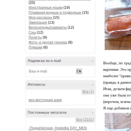
(20)
Иностранные языки
(19)
Плавания водные и подводные
(15)
Мои рассказы
(15)
Эмиграция
(13)
Велосипеды/самокаты
(12)
Сны
(12)
Полеты
(9)
Фото- и другая техника
(8)
Плюшки
(6)
Подписка по e-mail
-
Вообще, по трад
вареники. Это п
наиболее "прави
(правда, в данно
Интересы
-
Итак, делаем фа
Все (1)
она уже была го
юго-восточная азия
(впрочем, зелен
Я еще добавила 
Постоянные читатели
-
Все (2101)
-Поднебесная-
Assketka
DAY_MEN