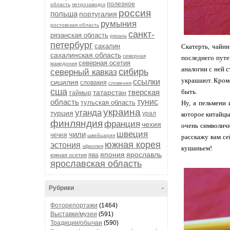
полезное
область
петрозаводск
россия
польша
португалия
румыния
ростовская область
санкт-
рязанская область
рязань
петербург
сахалин
Скатерть, чайни
сахалинская область
северная
последнего путе
северная осетия
македония
аналогии с ней 
сибирь
северный кавказ
украшают. Кроме
ссылки
сицилия
словакия
словения
сша
тверская
быть.
татарстан
таймыр
область
тунис
тульская область
Ну, а пельмени 
украина
уганда
турция
урал
которое китайцы 
финляндия
франция
чехия
очень символичн
швеция
чили
чечня
швейцария
расскажу вам се
южная корея
эстония
эфиопия
кушаньем!
япония
ярославль
ява
южная осетия
ярославская область
Рубрики
-
Фоторепортажи
(1464)
Выставки/музеи
(591)
Традиции/обычаи
(590)