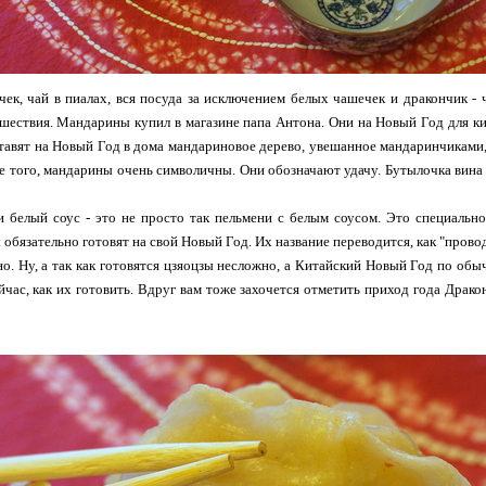
чек, чай в пиалах, вся посуда за исключением белых чашечек и дракончик -
шествия. Мандарины купил в магазине папа Антона. Они на Новый Год для кит
ставят на Новый Год в дома мандариновое дерево, увешанное мандаринчиками,
 того, мандарины очень символичны. Они обозначают удачу. Бутылочка вина 
и белый соус - это не просто так пельмени с белым соусом. Это специально
обязательно готовят на свой Новый Год. Их название переводится, как "проводы
о. Ну, а так как готовятся цзяоцзы несложно, а Китайский Новый Год по обыч
йчас, как их готовить. Вдруг вам тоже захочется отметить приход года Дра