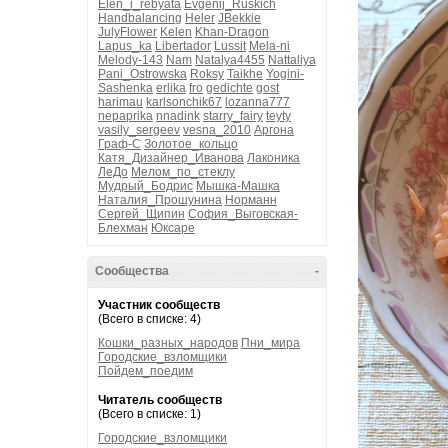
Elen_i_rebyata
Evgenij_Ruskich
Handbalancing
Heler
JBekkie
JulyFlower
Kelen
Khan-Dragon
Lapus_ka
Libertador
Lussit
Mela-ni
Melody-143
Nam
Natalya4455
Nattaliya
Pani_Ostrowska
Roksy
Taikhe
Yogini-
Sashenka
erlika
fro
gedichte
gost
harimau
karlsonchik67
lozanna777
nepaprika
nnadink
starry_fairy
teyty
vasily_sergeev
vesna_2010
Аргона
Граф-С
Золотое_кольцо
Катя_Дизайнер_Иванова
Лаконика
ЛеДо
Мелом_по_стеклу
Мудрый_Бодрис
Мышка-Машка
Наталия_Прошунина
Норманн
Сергей_Щипин
София_Выговская-
Блехман
Юксаре
Сообщества
-
Участник сообществ
(Всего в списке: 4)
Кошки_разных_народов
Пни_мира
Городские_взломщики
Пойдем_поедим
Читатель сообществ
(Всего в списке: 1)
Городские_взломщики