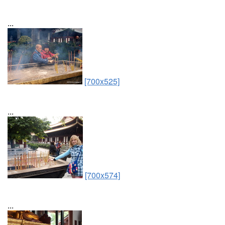
...
[700x525]
...
[700x574]
...