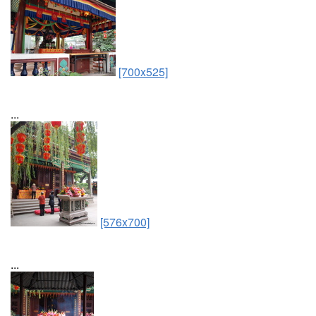
[700x525]
...
[576x700]
...