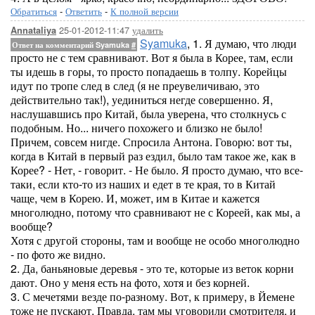
Обратиться
-
Ответить
-
К полной версии
25-01-2012-11:47
удалить
Annataliya
Syamuka
, 1. Я думаю, что люди
Ответ на комментарий Syamuka
#
просто не с тем сравнивают. Вот я была в Корее, там, если
ты идешь в горы, то просто попадаешь в толпу. Корейцы
идут по тропе след в след (я не преувеличиваю, это
действительно так!), уединиться негде совершенно. Я,
наслушавшись про Китай, была уверена, что столкнусь с
подобным. Но... ничего похожего и близко не было!
Причем, совсем нигде. Спросила Антона. Говорю: вот ты,
когда в Китай в первый раз ездил, было там такое же, как в
Корее? - Нет, - говорит. - Не было. Я просто думаю, что все-
таки, если кто-то из наших и едет в те края, то в Китай
чаще, чем в Корею. И, может, им в Китае и кажется
многолюдно, потому что сравнивают не с Кореей, как мы, а
вообще?
Хотя с другой стороны, там и вообще не особо многолюдно
- по фото же видно.
2. Да, баньяновые деревья - это те, которые из веток корни
дают. Оно у меня есть на фото, хотя и без корней.
3. С мечетями везде по-разному. Вот, к примеру, в Йемене
тоже не пускают. Правда, там мы уговорили смотрителя, и