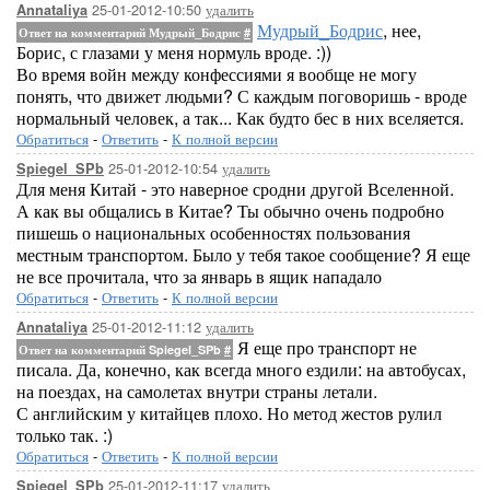
25-01-2012-10:50
удалить
Annataliya
Мудрый_Бодрис
, нее,
Ответ на комментарий Мудрый_Бодрис
#
Борис, с глазами у меня нормуль вроде. :))
Во время войн между конфессиями я вообще не могу
понять, что движет людьми? С каждым поговоришь - вроде
нормальный человек, а так... Как будто бес в них вселяется.
Обратиться
-
Ответить
-
К полной версии
25-01-2012-10:54
удалить
Spiegel_SPb
Для меня Китай - это наверное сродни другой Вселенной.
А как вы общались в Китае? Ты обычно очень подробно
пишешь о национальных особенностях пользования
местным транспортом. Было у тебя такое сообщение? Я еще
не все прочитала, что за январь в ящик нападало
Обратиться
-
Ответить
-
К полной версии
25-01-2012-11:12
удалить
Annataliya
Я еще про транспорт не
Ответ на комментарий Spiegel_SPb
#
писала. Да, конечно, как всегда много ездили: на автобусах,
на поездах, на самолетах внутри страны летали.
С английским у китайцев плохо. Но метод жестов рулил
только так. :)
Обратиться
-
Ответить
-
К полной версии
25-01-2012-11:17
удалить
Spiegel_SPb