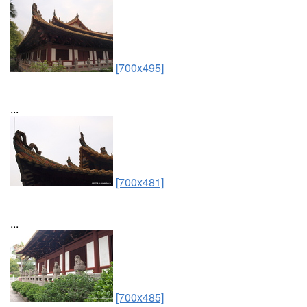
[700x495]
...
[700x481]
...
[700x485]