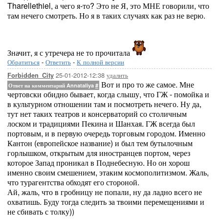
Tharellethiel, а чего я-то? Это не Я, это МНЕ говорили, что
там нечего смотреть. Но я в таких случаях как раз не верю.
Значит, я с утречера не то прочитала
Обратиться
-
Ответить
-
К полной версии
25-01-2012-12:38
удалить
Forbidden_City
Вот и про то же самое. Мне
Ответ на комментарий Annataliya
#
чертовски обидно бывает, когда слышу, что ГЖ - помойка и
в культурном отношении там и посмотреть нечего. Ну да,
тут нет таких театров и консерваторий со столичным
лоском и традициями Пекина и Шанхая. ГЖ всегда был
портовым, и в первую очередь торговым городом. Именно
Кантон (европейское название) и был тем бутылочным
горлышком, открытым для иностранцев портом, через
которое Запад проникал в Поднебесную. Но он хорош
именно своим смешением, этаким космополитизмом. Жаль,
что турагентства обходят его стороной.
Ай, жаль, что в гробницу не попали, ну да ладно всего не
охватишь. Буду тогда следить за твоими перемещениями и
не сбивать с толку))