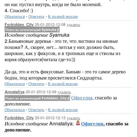
он нас пустил внутрь, когда не было молений.
4. Спасибо! :)
Обратиться
-
Ответить
-
К полной версии
25-01-2012-12:08
удалить
Forbidden_City
Ответ на комментарий Syamuka
#
Исходное сообщение Syamuka
2.Баньяновые деревья - это те, что листики на ивовые
похожи? А, скорее, нет... литсья у них должно быть,
широкие, как у фикусов, и в тропиках еще и стволы из
корня образуются(читала где-то:))
Да-да, это и есть фикусовые. Баньян - это то самое дерево
бодхи, под которым просветлялся Сиддхартха.
Обратиться
-
Ответить
-
К полной версии
25-01-2012-12:09
удалить
Annataliya
Офигелия
, спасибо за
Ответ на комментарий Forbidden_City
#
дополнение.
Обратиться
-
Ответить
-
К полной версии
25-01-2012-12:13
удалить
Forbidden_City
Исходное сообщение
Annataliya:
Офигелия
, спасибо за
дополнение.