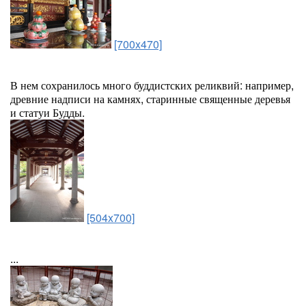
[700x470]
В нем сохранилось много буддистских реликвий: например,
древние надписи на камнях, старинные священные деревья
и статуи Будды.
[504x700]
...