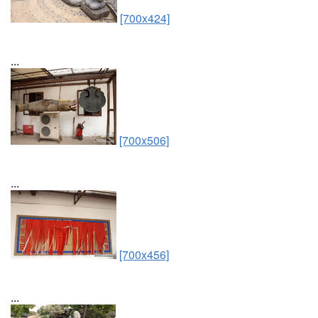
[700x424]
...
[700x506]
...
[700x456]
...