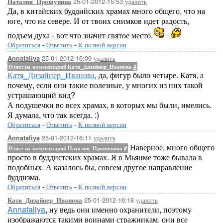
25-01-2012-15:53
удалить
Наталия_Прошунина
Да, в китайских буддийских храмах много общего, что на
юге, что на севере. И от твоих снимков идет радость,
подъем духа - вот что значит святое место.
Обратиться
-
Ответить
-
К полной версии
25-01-2012-16:09
удалить
Annataliya
Ответ на комментарий Катя_Дизайнер_Иванова
#
Катя_Дизайнер_Иванова
, да, фигур было четыре. Катя, а
почему, если они такие полезные, у многих из них такой
устрашающий вид?
А подушечки во всех храмах, в которых мы были, имелись.
Я думала, что так всегда. :)
Обратиться
-
Ответить
-
К полной версии
25-01-2012-16:11
удалить
Annataliya
Наверное, много общего
Ответ на комментарий Наталия_Прошунина
#
просто в буддистских храмах. Я в Мьянме тоже бывала в
подобных. А казалось бы, совсем другое направление
буддизма.
Обратиться
-
Ответить
-
К полной версии
25-01-2012-16:18
удалить
Катя_Дизайнер_Иванова
Annataliya
, ну ведь они именно охранители, поэтому
изображаются такими воинами стражникам, они все