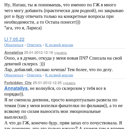
Ну, Наташ, ты ж понимаешь, что именно по ГЖ я много
чего могу добавить (практически дом родной), но закрываю
рот и буду отвечать только на конкретные вопросы при
необходимости, а то Остапа понесет)))
*ага, это я, Лариса)
LI 7.05.22
Обратиться
-
Ответить
-
К полной версии
25-01-2012-12:16
удалить
Annataliya
Оооо, а я думаю, откуда у меня новая ПЧ? Списала на свой
девичий склероз. :)))
Лар, добавляй, сколько хочешь! Тем более, что по делу.
Обратиться
-
Ответить
-
К полной версии
25-01-2012-12:25
удалить
Forbidden_City
Annataliya
, не волнуйся, со склерозом у тебя все в
порядке)).
Я не сменила дневник, просто концептуально развела по
темам (там у меня вопелки-фанателки по фильмам)), а то не
всякому по силам выносить мои эмоциональные
выплески)).
А что до ГЖ, конечно буду, прям запах его почуствовала. Я
так понимаю, что это только начало? А храмов там и впрямь