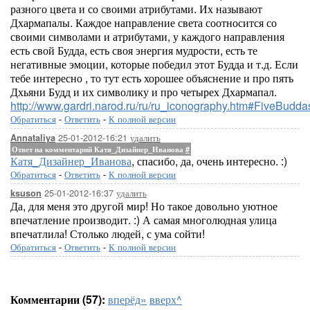
разного цвета и со своими атрибутами. Их называют
Дхармапалы. Каждое направление света соотносится со
своими символами и атрибутами, у каждого направления
есть свой Будда, есть своя энергия мудрости, есть те
негативные эмоции, которые победил этот Будда и т.д. Если
тебе интересно , то тут есть хорошее объяснение и про пять
Дхьяни Будд и их символику и про четырех Дхармапал.
http://www.gardri.narod.ru/ru/ru_iconography.htm#FiveBudda
Обратиться
-
Ответить
-
К полной версии
25-01-2012-16:21
удалить
Annataliya
Ответ на комментарий Катя_Дизайнер_Иванова
#
Катя_Дизайнер_Иванова
, спасибо, да, очень интересно. :)
Обратиться
-
Ответить
-
К полной версии
25-01-2012-16:37
удалить
ksuson
Да, для меня это другой мир! Но такое довольно уютное
впечатление производит. :) А самая многолюдная улица
впечатлила! Столько людей, с ума сойти!
Обратиться
-
Ответить
-
К полной версии
Комментарии (57):
вперёд»
вверх^