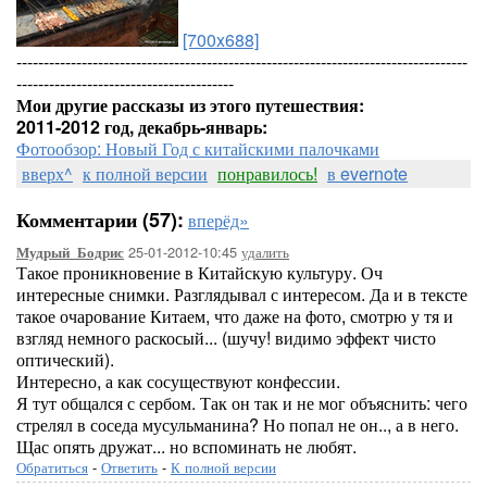
[700x688]
-----------------------------------------------------------------------------------
----------------------------------------
Мои другие рассказы из этого путешествия:
2011-2012 год, декабрь-январь:
Фотообзор: Новый Год с китайскими палочками
вверх^
к полной версии
понравилось!
в evernote
Комментарии (57):
вперёд»
25-01-2012-10:45
удалить
Мудрый_Бодрис
Такое проникновение в Китайскую культуру. Оч
интересные снимки. Разглядывал с интересом. Да и в тексте
такое очарование Китаем, что даже на фото, смотрю у тя и
взгляд немного раскосый... (шучу! видимо эффект чисто
оптический).
Интересно, а как сосуществуют конфессии.
Я тут общался с сербом. Так он так и не мог объяснить: чего
стрелял в соседа мусульманина? Но попал не он.., а в него.
Щас опять дружат... но вспоминать не любят.
Обратиться
-
Ответить
-
К полной версии