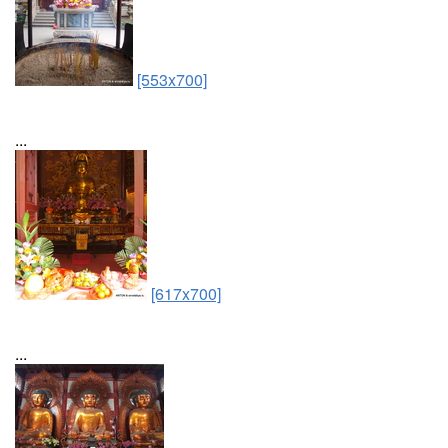
[553x700]
...
[617x700]
...