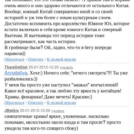
очень много и они здорово отличаются от остального Китая.
Вообще, южный Китай совершенно иной и со своей
историей и уж тем более с иным культурным слоем.
Достаточно вспомнить про королевство Южное Юэ, которое
кстати включало в себя кроме южного Китая и северный
Вьетнам. И вьетнамцы тот период истории тоже
рассматривают, как часть истории.
В гробнице были? Ой, ладно, что-то я бегу впереди
паравоза))
Обратиться
-
Ответить
-
К полной версии
25-01-2012-12:25
удалить
Tharellethiel
Annataliya
, Хехе:) Ничего себе: "нечего смотреть"!!! Ты уже
разбаловалась:))
У меня бы просто уже наступил "зашкал" впечатлений!
Какое всё красивое, я так люблю эту яркость у китайцев!
Храмы, фонарики! Даже мечеть! Красиво:)
Обратиться
-
Ответить
-
К полной версии
25-01-2012-12:29
удалить
JBekkie
симпатичные храмы! яркие, ухоженные. насколько
понимаю, милостыню около входа и там просят? просто
увидела там кого-то спящего сбоку)