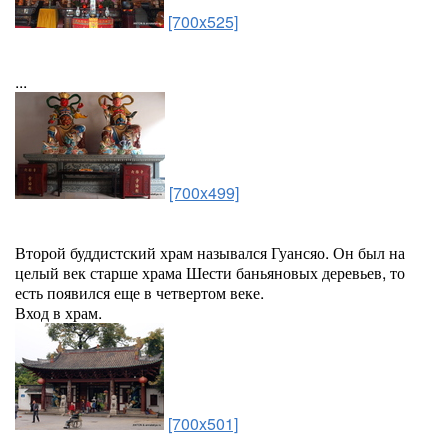
[700x525]
...
[700x499]
Второй буддистский храм назывался Гуансяо. Он был на
целый век старше храма Шести баньяновых деревьев, то
есть появился еще в четвертом веке.
Вход в храм.
[700x501]