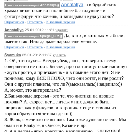
Annataliya
, а в буддийских
Ответ на комментарий Annataliya
#
храмах везде такое вот полнейшее благодушие - и
фотографируй что хочешь, и заглядывай куда угодно?
Обратиться
-
Ответить
-
К полной версии
25-01-2012-11:21
удалить
Annataliya
Да, в тех, в которых мы были,
Ответ на комментарий Spiegel_SPb
#
именно так. Иногда даже народа еще меньше.
Обратиться
-
Ответить
-
К полной версии
25-01-2012-11:37
удалить
Syamuka
1. Ой, эти слухи... Всегда убеждаюсь, что верить всему
совершенно не стоит. Бывает, про гостиницу такое напишут
- жуть просто, а приезжаешь - и в помине этого нет. Я не
понимаю, кому ВСЕ ПЛОХО, чего они хотят, и где росли?
Они с другой планеты, что ли?(высказалась:)) зацепило:))
А, может, это антиреклама?
2.Баньяновые деревья - это те, что листики на ивовые
похожи? А, скорее, нет... литсья у них должно быть,
широкие, как у фикусов, и в тропиках еще и стволы из
корня образуются(читала где-то:))
3. Жаль, с мечетью не вышло. Там тоже душевно очень. Мы
были и в Елабуге, в Одессе, Казане и др.
4. А в целом - ярко, красочно, неординарно... ЗДОРОВО!