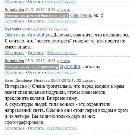
Обратиться
-
Ответить
-
К полной версии
25-01-2012-12:49
удалить
Annataliya
Офигелия
, ок. :)
Ответ на комментарий Forbidden_City
#
Обратиться
-
Ответить
-
К полной версии
25-01-2012-13:12
удалить
Syamuka
Офигелия
,
Annataliya
, Девочки, извините, что вмешиваюсь:
Я считаю, что "нечего смотреть" говорят те, кто просто не
умеет видеть.
Обратиться
-
Ответить
-
К полной версии
25-01-2012-13:13
удалить
Annataliya
Syamuka
, согласна!
Ответ на комментарий Syamuka
#
Обратиться
-
Ответить
-
К полной версии
25-01-2012-15:32
удалить
Катя_Дизайнер_Иванова
Интересно :) Очень трогательно, что перед входом в храм
лежат специальные подушки, чтобы люди могли
преклонить колени. Впервые вижу.
А скульптуры людей типа воинов - это охранители
направлений света. Обычно они стоят перед входом в храм
и их четыре. Вы видимо только двух из них
сфотографировали.
Обратиться
-
Ответить
-
К полной версии