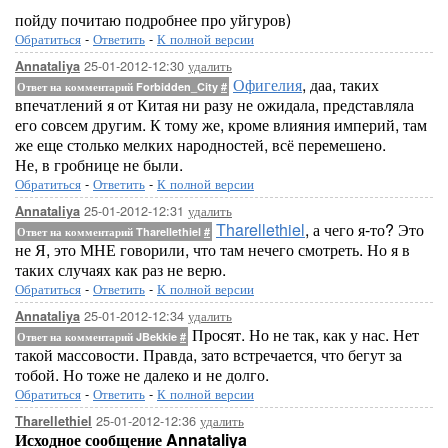
пойду почитаю подробнее про уйгуров)
Обратиться
-
Ответить
-
К полной версии
25-01-2012-12:30
удалить
Annataliya
Офигелия
, даа, таких
Ответ на комментарий Forbidden_City
#
впечатлений я от Китая ни разу не ожидала, представляла
его совсем другим. К тому же, кроме влияния империй, там
же еще столько мелких народностей, всё перемешено.
Не, в гробнице не были.
Обратиться
-
Ответить
-
К полной версии
25-01-2012-12:31
удалить
Annataliya
Tharellethiel
, а чего я-то? Это
Ответ на комментарий Tharellethiel
#
не Я, это МНЕ говорили, что там нечего смотреть. Но я в
таких случаях как раз не верю.
Обратиться
-
Ответить
-
К полной версии
25-01-2012-12:34
удалить
Annataliya
Просят. Но не так, как у нас. Нет
Ответ на комментарий JBekkie
#
такой массовости. Правда, зато встречается, что бегут за
тобой. Но тоже не далеко и не долго.
Обратиться
-
Ответить
-
К полной версии
25-01-2012-12:36
удалить
Tharellethiel
Исходное сообщение Annataliya