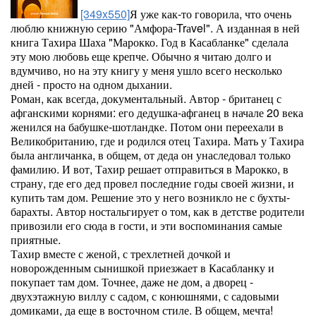
[349x550]
Я уже как-то говорила, что очень
люблю книжную серию "Амфора-Trаvel". А изданная в ней
книга Тахира Шаха "Марокко. Год в Касабланке" сделала
эту мою любовь еще крепче. Обычно я читаю долго и
вдумчиво, но на эту книгу у меня ушло всего несколько
дней - просто на одном дыхании.
Роман, как всегда, документальный. Автор - британец с
афганскими корнями: его дедушка-афганец в начале 20 века
женился на бабушке-шотландке. Потом они переехали в
Великобританию, где и родился отец Тахира. Мать у Тахира
была англичанка, в общем, от деда он унаследовал только
фамилию. И вот, Тахир решает отправиться в Марокко, в
страну, где его дед провел последние годы своей жизни, и
купить там дом. Решение это у него возникло не с бухты-
барахты. Автор ностальгирует о том, как в детстве родители
привозили его сюда в гости, и эти воспоминания самые
приятные.
Тахир вместе с женой, с трехлетней дочкой и
новорожденным сынишкой приезжает в Касабланку и
покупает там дом. Точнее, даже не дом, а дворец -
двухэтажную виллу с садом, с конюшнями, с садовыми
домиками, да еще в восточном стиле. В общем, мечта!