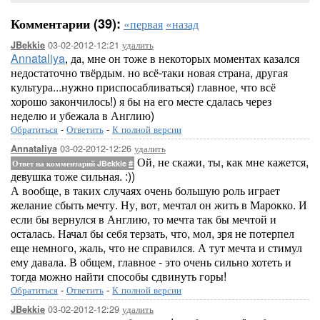
Комментарии (39):
«первая
«назад
03-02-2012-12:21
удалить
JBekkie
Annataliya
, да, мне он тоже в некоторых моментах казался
недостаточно твёрдым. но всё-таки новая страна, другая
культура...нужно приспосабливаться) главное, что всё
хорошо закончилось!) я бы на его месте сдалась через
неделю и убежала в Англию)
Обратиться
-
Ответить
-
К полной версии
03-02-2012-12:26
удалить
Annataliya
Ой, не скажи, ты, как мне кажется,
Ответ на комментарий JBekkie
#
девушка тоже сильная. :))
А вообще, в таких случаях очень большую роль играет
желание сбыть мечту. Ну, вот, мечтал он жить в Марокко. И
если бы вернулся в Англию, то мечта так бы мечтой и
осталась. Начал бы себя терзать, что, мол, зря не потерпел
еще немного, жаль, что не справился. А тут мечта и стимул
ему давала. В общем, главное - это очень сильно хотеть и
тогда можно найти способы сдвинуть горы!
Обратиться
-
Ответить
-
К полной версии
03-02-2012-12:29
удалить
JBekkie