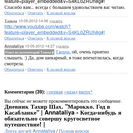
feature=player_embedded&v=S4KL0ZRUh8g#!
Спасибо вам... всегда с большим удовольствием вас читаю.
Обратиться
-
Ответить
-
К полной версии
10-05-2012-14:06
удалить
Таньча
http://www.youtube.com/watch?
feature=player_embedded&v=S4KL0ZRUh8g#!
Обратиться
-
Ответить
-
К полной версии
10-05-2012-14:27
удалить
Annataliya
Таньча
, ой, очень приятно
Ответ на комментарий Таньча
#
слышать. :) Да, дом шикарный, я тоже впечатлилась, когда
смотрела.
Обратиться
-
Ответить
-
К полной версии
Комментарии (39):
«первая
«назад
вверх^
Вы сейчас не можете прокомментировать это сообщение.
Дневник Тахир Шах. "Марокко. Год в
Касабланке" | Annataliya - Когда-нибудь я
обязательно совершу кругосветное
путешествие! |
Лента друзей Annataliya
/
Полная версия