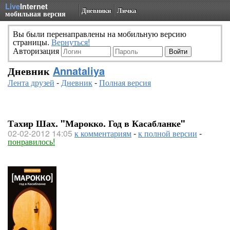
Live
Internet
Дневники
Личка
мобильная версия
Вы были перенаправлены на мобильную версию
страницы.
Вернуться!
Авторизация
Дневник
Annataliya
Лента друзей
-
Дневник
-
Полная версия
Тахир Шах. "Марокко. Год в Касабланке"
02-02-2012 14:05
к комментариям
-
к полной версии
-
понравилось!