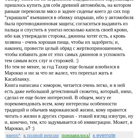
пришлось купить для себя древний автомобиль, на котором
раньше перевозили мясо и заднее сиденье коего до сих пор
"украшали" въевшиеся в обивку опарыши, ибо у автомобиля
была противоджинновая защита; согласиться выдавить из
пальца и спустить в унитаз несколько капель своей крови,
ибо как утверждали сторожа, джинны хотят есть, а кровь
хозяина - очень хорошая пища, чтобы их задобрить; и,
наконец, провести целый обряд с жертвоприношением,
чтобы избавить дом от этих самых джиннов и успокоить
тем самым всех слуг и сторожей. :)
Но тем не менее, за год Тахир еще больше влюбился в
Марокко и ни за что не жалел, что переехал жить в
Касабланку.
Книга написана с юмором, читается очень легко, и в ней
есть даже небольшой детективный сюжетец, который, имхо,
сделал ее еще более интересной. В общем, могу ее
порекомендовать всем, кому интересны особенности
традиций и обычаев марокканской жизни, кому нравится
читать о жизни в других странах - этакий взгляд изнутри, ну
и, конечно, тем, кто задумывается об иммиграции. Может, в
Марокко, а? :)
вверх^
к полной версии
понравилось!
в evernote