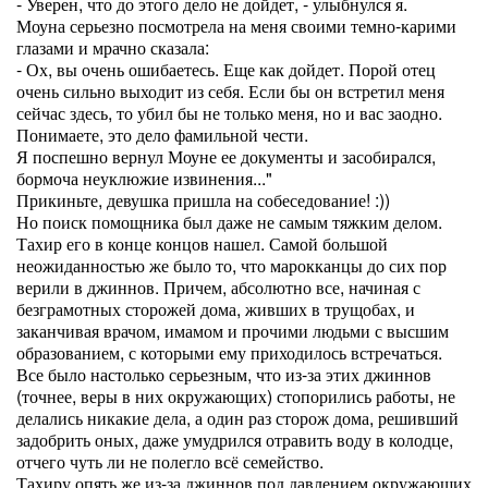
- Уверен, что до этого дело не дойдет, - улыбнулся я.
Моуна серьезно посмотрела на меня своими темно-карими
глазами и мрачно сказала:
- Ох, вы очень ошибаетесь. Еще как дойдет. Порой отец
очень сильно выходит из себя. Если бы он встретил меня
сейчас здесь, то убил бы не только меня, но и вас заодно.
Понимаете, это дело фамильной чести.
Я поспешно вернул Моуне ее документы и засобирался,
бормоча неуклюжие извинения..."
Прикиньте, девушка пришла на собеседование! :))
Но поиск помощника был даже не самым тяжким делом.
Тахир его в конце концов нашел. Самой большой
неожиданностью же было то, что марокканцы до сих пор
верили в джиннов. Причем, абсолютно все, начиная с
безграмотных сторожей дома, живших в трущобах, и
заканчивая врачом, имамом и прочими людьми с высшим
образованием, с которыми ему приходилось встречаться.
Все было настолько серьезным, что из-за этих джиннов
(точнее, веры в них окружающих) стопорились работы, не
делались никакие дела, а один раз сторож дома, решивший
задобрить оных, даже умудрился отравить воду в колодце,
отчего чуть ли не полегло всё семейство.
Тахиру опять же из-за джиннов под давлением окружающих