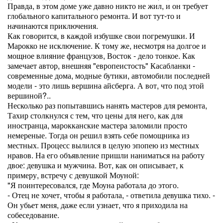
Правда, в этом доме уже давно никто не жил, и он требует
глобального капитального ремонта. И вот тут-то и
начинаются приключения.
Как говорится, в каждой избушке свои погремушки. И
Марокко не исключение. К тому же, несмотря на долгое и
мощное влияние французов, Восток - дело тонкое. Как
замечает автор, внешняя "европеистость" Касабланки -
современные дома, модные бутики, автомобили последней
модели - это лишь вершина айсберга. А вот, что под этой
вершиной?..
Несколько раз попытавшись нанять мастеров для ремонта,
Тахир столкнулся с тем, что цены для него, как для
иностранца, марокканские мастера заломили просто
немереные. Тогда он решил взять себе помощника из
местных. Процесс вылился в целую эпопею из местных
нравов. На его объявление пришли наниматься на работу
двое: девушка и мужчина. Вот, как он описывает, к
примеру, встречу с девушкой Моуной:
"Я поинтересовался, где Моуна работала до этого.
- Отец не хочет, чтобы я работала, - ответила девушка тихо. -
Он убьет меня, даже если узнает, что я приходила на
собеседование.