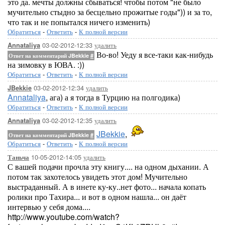
это да. мечты должны сбываться! чтобы потом "не было
мучительно стыдно за бесцельно прожитые годы")) и за то,
что так и не попытался ничего изменить)
Обратиться
-
Ответить
-
К полной версии
03-02-2012-12:33
удалить
Annataliya
Во-во! Уеду я все-таки как-нибудь
Ответ на комментарий JBekkie
#
на зимовку в ЮВА. :))
Обратиться
-
Ответить
-
К полной версии
03-02-2012-12:34
удалить
JBekkie
Annataliya
, ага) а я тогда в Турцию на полгодика)
Обратиться
-
Ответить
-
К полной версии
03-02-2012-12:35
удалить
Annataliya
JBekkie
,
Ответ на комментарий JBekkie
#
Обратиться
-
Ответить
-
К полной версии
10-05-2012-14:05
удалить
Таньча
С вашей подачи прочла эту книгу.... на одном дыхании. А
потом так захотелось увидеть этот дом! Мучительно
выстраданный. А в инете ку-ку..нет фото... начала копать
ролики про Тахира... и вот в одном нашла... он даёт
интервью у себя дома....
http://www.youtube.com/watch?