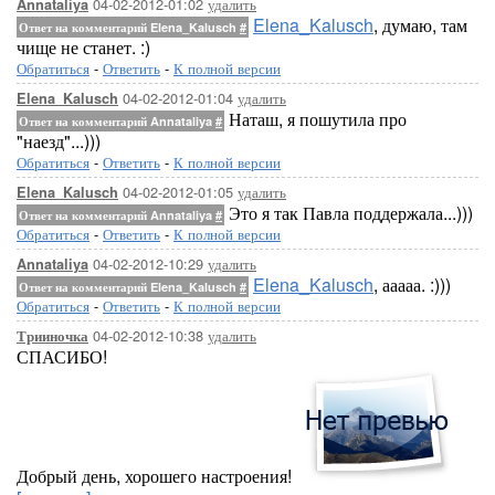
04-02-2012-01:02
удалить
Annataliya
Elena_Kalusch
, думаю, там
Ответ на комментарий Elena_Kalusch
#
чище не станет. :)
Обратиться
-
Ответить
-
К полной версии
04-02-2012-01:04
удалить
Elena_Kalusch
Наташ, я пошутила про
Ответ на комментарий Annataliya
#
"наезд"...)))
Обратиться
-
Ответить
-
К полной версии
04-02-2012-01:05
удалить
Elena_Kalusch
Это я так Павла поддержала...)))
Ответ на комментарий Annataliya
#
Обратиться
-
Ответить
-
К полной версии
04-02-2012-10:29
удалить
Annataliya
Elena_Kalusch
, ааааа. :)))
Ответ на комментарий Elena_Kalusch
#
Обратиться
-
Ответить
-
К полной версии
04-02-2012-10:38
удалить
Трииночка
СПАСИБО!
Добрый день, хорошего настроения!