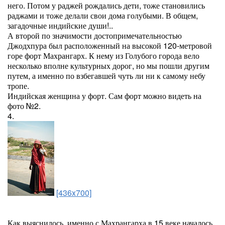
него. Потом у раджей рождались дети, тоже становились
раджами и тоже делали свои дома голубыми. В общем,
загадочные индийские души!..
А второй по значимости достопримечательностью
Джодхпура был расположенный на высокой 120-метровой
горе форт Махрангарх. К нему из Голубого города вело
несколько вполне культурных дорог, но мы пошли другим
путем, а именно по взбегавшей чуть ли ни к самому небу
тропе.
Индийская женщина у форт. Сам форт можно видеть на
фото №2.
4.
[436x700]
Как выяснилось, именно с Махрангарха в 15 веке началось