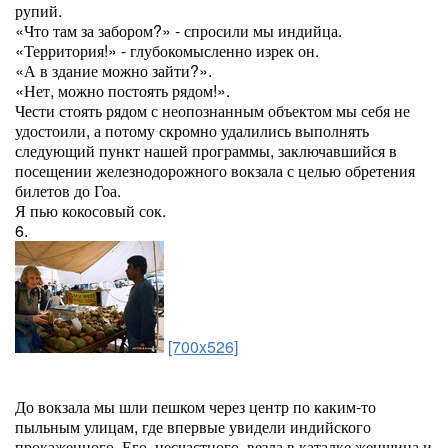
рупий.
«Что там за забором?» - спросили мы индийца.
«Территория!» - глубокомысленно изрек он.
«А в здание можно зайти?».
«Нет, можно постоять рядом!».
Чести стоять рядом с неопознанным объектом мы себя не
удостоили, а потому скромно удалились выполнять
следующий пункт нашей программы, заключавшийся в
посещении железнодорожного вокзала с целью обретения
билетов до Гоа.
Я пью кокосовый сок.
6.
[700x526]
До вокзала мы шли пешком через центр по каким-то
пыльным улицам, где впервые увидели индийского
прокаженного. Его, несчастного, везла в каталке женщина и