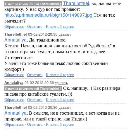
Tharellethiel
, во, нашла тебе
Ответ на комментарий Tharellethiel
#
картинку. У нас кур вот так продают:
http://s.primamedia.ru/f/big/150/149897.jpg
Там не так
выглядит?
Обратиться
-
Ответить
-
К полной версии
03-02-2012-20:35
удалить
Tharellethiel
Annataliya
, Да, традиционное.
Кстати, Наташ, напиши как-нить пост об "удобствах" в
разных странах, туалет, помыться там, и так далее.
Интересно же!
У меня это тоже больная тема: люблю собственный
комфорт:)
Обратиться
-
Ответить
-
К полной версии
03-02-2012-20:36
удалить
Annataliya
Ок, напишу. :) Как раз вчера
Ответ на комментарий Tharellethiel
#
писала про китайские туалеты. :))
Обратиться
-
Ответить
-
К полной версии
03-02-2012-20:36
удалить
Tharellethiel
Annataliya
, В смысле, не в гостиницах, а вот когда вы на
природе, или в такой стране, как Индия:)
Обратиться
-
Ответить
-
К полной версии