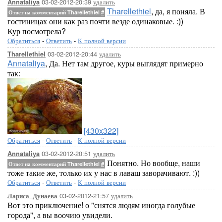
03-02-2012-20:39
удалить
Annataliya
Tharellethiel
, да, я поняла. В
Ответ на комментарий Tharellethiel
#
гостиницах они как раз почти везде одинаковые. :))
Кур посмотрела?
Обратиться
-
Ответить
-
К полной версии
03-02-2012-20:44
удалить
Tharellethiel
Annataliya
, Да. Нет там другое, куры выглядят примерно
так:
[430x322]
Обратиться
-
Ответить
-
К полной версии
03-02-2012-20:51
удалить
Annataliya
Понятно. Но вообще, наши
Ответ на комментарий Tharellethiel
#
тоже такие же, только их у нас в лаваш заворачивают. :))
Обратиться
-
Ответить
-
К полной версии
03-02-2012-21:57
удалить
Лариса_Дунаева
Вот это приключение! о "снятся людям иногда голубые
города", а вы воочию увидели.