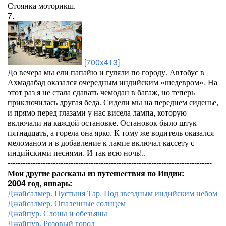
Стоянка моторикш.
7.
[700x413]
До вечера мы ели папайю и гуляли по городу. Автобус в
Ахмадабад оказался очередным индийским «шедевром». На
этот раз я не стала сдавать чемодан в багаж, но теперь
приключилась другая беда. Сидели мы на переднем сиденье,
и прямо перед глазами у нас висела лампа, которую
включали на каждой остановке. Остановок было штук
пятнадцать, а горела она ярко. К тому же водитель оказался
меломаном и в добавление к лампе включал кассету с
индийскими песнями. И так всю ночь!..
---------------------------------------------------------------------------------
Мои другие рассказы из путешествия по Индии:
2004 год, январь:
Джайсалмер. Пустыня Тар. Под звездным индийским небом
Джайсалмер. Опаленные солнцем
Джайпур. Слоны и обезьяны
Джайпур. Розовый город