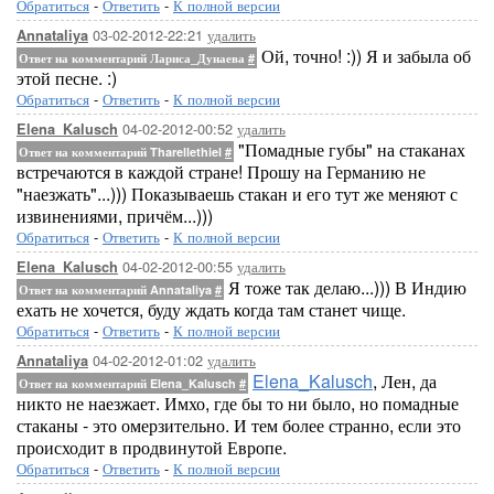
Обратиться
-
Ответить
-
К полной версии
03-02-2012-22:21
удалить
Annataliya
Ой, точно! :)) Я и забыла об
Ответ на комментарий Лариса_Дунаева
#
этой песне. :)
Обратиться
-
Ответить
-
К полной версии
04-02-2012-00:52
удалить
Elena_Kalusch
"Помадные губы" на стаканах
Ответ на комментарий Tharellethiel
#
встречаются в каждой стране! Прошу на Германию не
"наезжать"...))) Показываешь стакан и его тут же меняют с
извинениями, причём...)))
Обратиться
-
Ответить
-
К полной версии
04-02-2012-00:55
удалить
Elena_Kalusch
Я тоже так делаю...))) В Индию
Ответ на комментарий Annataliya
#
ехать не хочется, буду ждать когда там станет чище.
Обратиться
-
Ответить
-
К полной версии
04-02-2012-01:02
удалить
Annataliya
Elena_Kalusch
, Лен, да
Ответ на комментарий Elena_Kalusch
#
никто не наезжает. Имхо, где бы то ни было, но помадные
стаканы - это омерзительно. И тем более странно, если это
происходит в продвинутой Европе.
Обратиться
-
Ответить
-
К полной версии