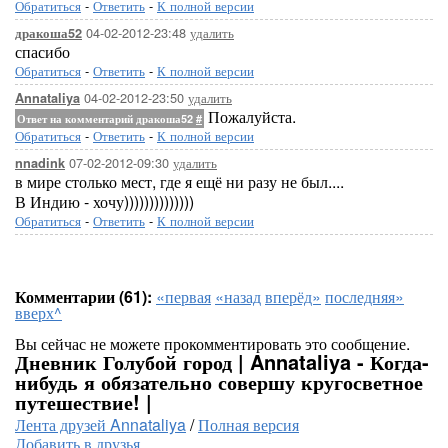
Обратиться
-
Ответить
-
К полной версии
04-02-2012-23:48
удалить
дракоша52
спасибо
Обратиться
-
Ответить
-
К полной версии
04-02-2012-23:50
удалить
Annataliya
Пожалуйста.
Ответ на комментарий дракоша52
#
Обратиться
-
Ответить
-
К полной версии
07-02-2012-09:30
удалить
nnadink
в мире столько мест, где я ещё ни разу не был....
В Индию - хочу))))))))))))))
Обратиться
-
Ответить
-
К полной версии
Комментарии (61):
«первая
«назад
вперёд»
последняя»
вверх^
Вы сейчас не можете прокомментировать это сообщение.
Дневник Голубой город | Annataliya - Когда-
нибудь я обязательно совершу кругосветное
путешествие! |
Лента друзей Annataliya
/
Полная версия
Добавить в друзья