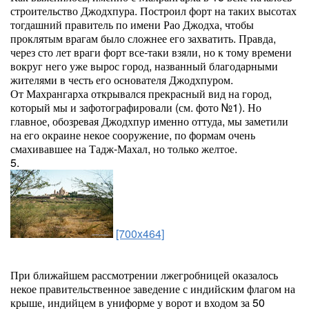
строительство Джодхпура. Построил форт на таких высотах
тогдашний правитель по имени Рао Джодха, чтобы
проклятым врагам было сложнее его захватить. Правда,
через сто лет враги форт все-таки взяли, но к тому времени
вокруг него уже вырос город, названный благодарными
жителями в честь его основателя Джодхпуром.
От Махрангарха открывался прекрасный вид на город,
который мы и зафотографировали (см. фото №1). Но
главное, обозревая Джодхпур именно оттуда, мы заметили
на его окраине некое сооружение, по формам очень
смахивавшее на Тадж-Махал, но только желтое.
5.
[700x464]
При ближайшем рассмотрении лжегробницей оказалось
некое правительственное заведение с индийским флагом на
крыше, индийцем в униформе у ворот и входом за 50