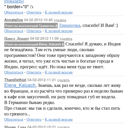
[показать]
" border="0" />
Обратиться
-
Ответить
-
К полной версии
04-02-2012-10:45
удалить
Annataliya
Трииночка
, спасибо! И Вам! :)
Ответ на комментарий Трииночка
#
Обратиться
-
Ответить
-
К полной версии
04-02-2012-11:09
удалить
Павел_Декарт
Спасибо! Я думаю, и Индия
Ответ на комментарий Elena_Kalusch
#
не безнадёжна. Там есть умные люди, сколько
программистов! Они тоже приучаются к западному образу
жизни, я читал, что уже есть чистые и богатые города в
Индии, прогресс идёт. Но пока меня туда не тянет.
Обратиться
-
Ответить
-
К полной версии
04-02-2012-11:21
удалить
Tharellethiel
Elena_Kalusch
, Знаешь, как раз не везде, сколько лет живу
во Франции, и из расчёта что примерно раз в неделю бываю
в кафе или закусочной, ни разу помадных губ не видела.
В Германии бываю редко.
Про стакан: мы так и сделали, конечно, кто ж бы стал пить
из грязного...
Обратиться
-
Ответить
-
К полной версии
04-02-2012-15:21
удалить
Мария_Сова