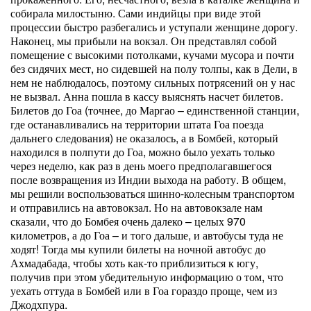
собирала милостыню. Сами индийцы при виде этой
процессии быстро разбегались и уступали женщине дорогу.
Наконец, мы прибыли на вокзал. Он представлял собой
помещение с высокими потолками, кучами мусора и почти
без сидячих мест, но сидевшей на полу толпы, как в Дели, в
нем не наблюдалось, поэтому сильных потрясений он у нас
не вызвал. Анна пошла в кассу выяснять насчет билетов.
Билетов до Гоа (точнее, до Маргао – единственной станции,
где останавливались на территории штата Гоа поезда
дальнего следования) не оказалось, а в Бомбей, который
находился в полпути до Гоа, можно было уехать только
через неделю, как раз в день моего предполагавшегося
после возвращения из Индии выхода на работу. В общем,
мы решили воспользоваться шинно-колесным транспортом
и отправились на автовокзал. Но на автовокзале нам
сказали, что до Бомбея очень далеко – целых 970
километров, а до Гоа – и того дальше, и автобусы туда не
ходят! Тогда мы купили билеты на ночной автобус до
Ахмадабада, чтобы хоть как-то приблизиться к югу,
получив при этом убедительную информацию о том, что
уехать оттуда в Бомбей или в Гоа гораздо проще, чем из
Джодхпура.