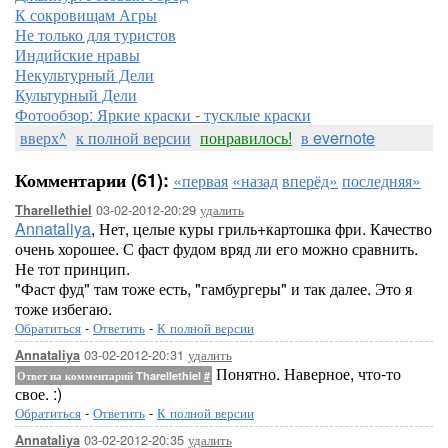
К сокровищам Агры
Не только для туристов
Индийские нравы
Некультурный Дели
Культурный Дели
Фотообзор: Яркие краски - тусклые краски
вверх^
к полной версии
понравилось!
в evernote
Комментарии (61):
«первая
«назад
вперёд»
последняя»
03-02-2012-20:29
удалить
Tharellethiel
Annataliya
, Нет, целые куры гриль+картошка фри. Качество
очень хорошее. С фаст фудом вряд ли его можно сравнить.
Не тот принцип.
"Фаст фуд" там тоже есть, "гамбургеры" и так далее. Это я
тоже избегаю.
Обратиться
-
Ответить
-
К полной версии
03-02-2012-20:31
удалить
Annataliya
Понятно. Наверное, что-то
Ответ на комментарий Tharellethiel
#
свое. :)
Обратиться
-
Ответить
-
К полной версии
03-02-2012-20:35
удалить
Annataliya