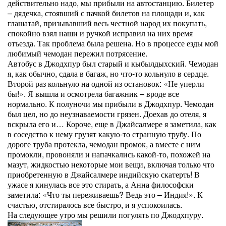
действительно надо, мы прибыли на автостанцию. Билетер
– дядечка, стоявший с пачкой билетов на площади и, как
глашатай, призывавший весь честной народ их покупать,
спокойно взял наши и ручкой исправил на них время
отъезда. Так проблема была решена. Но в процессе езды мой
любимый чемодан пережил потрясение.
Автобус в Джодхпур был старый и кыбылдыхский. Чемодан
я, как обычно, сдала в багаж, но что-то кольнуло в сердце.
Второй раз кольнуло на одной из остановок: «Не уперли
бы!». Я вышла и осмотрела багажник – вроде все
нормально. К полуночи мы прибыли в Джодхпур. Чемодан
был цел, но до неузнаваемости грязен. Доехав до отеля, я
вскрыла его и… Короче, еще в Джайсалмере я заметила, как
в соседство к нему грузят какую-то странную трубу. По
дороге труба протекла, чемодан промок, а вместе с ним
промокли, провоняли и напачкались какой-то, похожей на
мазут, жидкостью некоторые мои вещи, включая только что
приобретенную в Джайсалмере индийскую скатерть! В
ужасе я кинулась все это стирать, а Анна философски
заметила: «Что ты переживаешь? Ведь это – Индия!». К
счастью, отстиралось все быстро, и я успокоилась.
На следующее утро мы решили погулять по Джодхпуру.