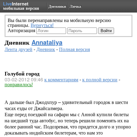
Live
Internet
Дневники
Личка
мобильная версия
Вы были перенаправлены на мобильную версию
страницы.
Вернуться!
Авторизация
Дневник
Annataliya
Лента друзей
-
Дневник
-
Полная версия
Голубой город
03-02-2012 09:46
к комментариям
-
к полной версии
-
понравилось!
А дальше был Джодхпур – удивительный городок в шести
часах езды от Джайсалмера.
Еще перед поездкой на сафари мы с Анной купили билеты
на шедший туда автобус, но теперь решили поменять их на
более ранний час. Подозревая, что придется долго и упорно
доказывать индийским билетерам, что нам это