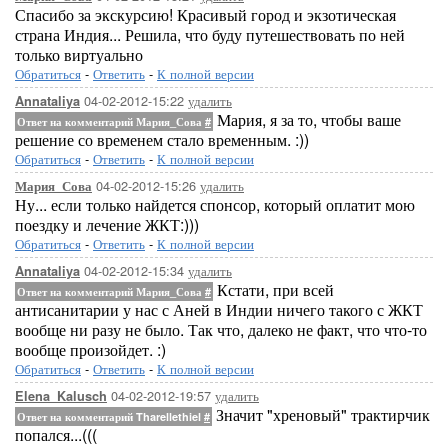
Спасибо за экскурсию! Красивый город и экзотическая
страна Индия... Решила, что буду путешествовать по ней
только виртуально
Обратиться
-
Ответить
-
К полной версии
04-02-2012-15:22
удалить
Annataliya
Мария, я за то, чтобы ваше
Ответ на комментарий Мария_Сова
#
решение со временем стало временным. :))
Обратиться
-
Ответить
-
К полной версии
04-02-2012-15:26
удалить
Мария_Сова
Ну... если только найдется спонсор, который оплатит мою
поездку и лечение ЖКТ:)))
Обратиться
-
Ответить
-
К полной версии
04-02-2012-15:34
удалить
Annataliya
Кстати, при всей
Ответ на комментарий Мария_Сова
#
антисанитарии у нас с Аней в Индии ничего такого с ЖКТ
вообще ни разу не было. Так что, далеко не факт, что что-то
вообще произойдет. :)
Обратиться
-
Ответить
-
К полной версии
04-02-2012-19:57
удалить
Elena_Kalusch
Значит "хреновый" трактирчик
Ответ на комментарий Tharellethiel
#
попался...(((