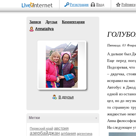
Регистрация
Вход
Рейтинги
Записи
Друзья
Комментарии
Annataliya
ГОЛУБО
Пятница, 03 Февра
А дальше был Дж
Еще перед поез
Подозревая, что
– дядечка, стоя
исправил на них
Автобус в Джодх
одной из остано
В друзья
цел, но до неузн
то странную тру
жидкостью некот
Метки
-
Анна философски
На следующее у
австрия
Пермский край
азербайджан
албания
аргентина