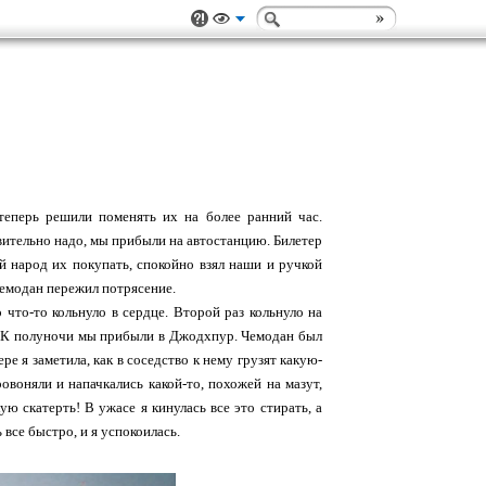
еперь решили поменять их на более ранний час.
вительно надо, мы прибыли на автостанцию. Билетер
ой народ их покупать, спокойно взял наши и ручкой
чемодан пережил потрясение.
что-то кольнуло в сердце. Второй раз кольнуло на
о. К полуночи мы прибыли в Джодхпур. Чемодан был
ре я заметила, как в соседство к нему грузят какую-
овоняли и напачкались какой-то, похожей на мазут,
 скатерть! В ужасе я кинулась все это стирать, а
все быстро, и я успокоилась.