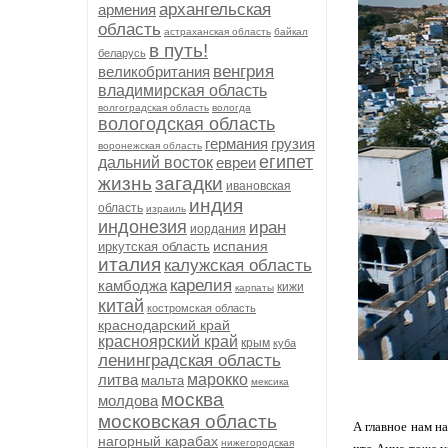
архангельская
армения
область
астраханская область
байкал
в путь!
беларусь
венгрия
великобритания
владимирская область
волгоградская область
вологда
вологодская область
германия
грузия
воронежская область
египет
дальний восток
евреи
жизнь
загадки
ивановская
индия
область
израиль
индонезия
иран
иордания
испания
иркутская область
италия
калужская область
карелия
камбоджа
кижи
карпаты
китай
костромская область
краснодарский край
красноярский край
крым
куба
ленинградская область
литва
марокко
мальта
мексика
москва
молдова
московская область
А главное нам на
нагорный карабах
нижегородская