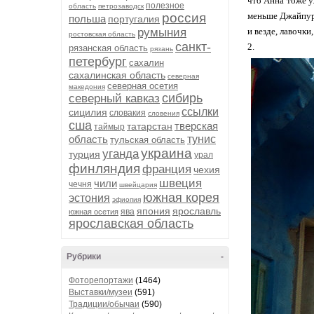
что Анна тоже у
полезное
область
петрозаводск
россия
меньше Джайпура
польша
португалия
румыния
и везде, лавочки
ростовская область
санкт-
2.
рязанская область
рязань
петербург
сахалин
сахалинская область
северная
северная осетия
македония
сибирь
северный кавказ
ссылки
сицилия
словакия
словения
сша
тверская
татарстан
таймыр
область
тунис
тульская область
украина
уганда
турция
урал
финляндия
франция
чехия
швеция
чили
чечня
швейцария
южная корея
эстония
эфиопия
япония
ярославль
ява
южная осетия
ярославская область
Рубрики
-
Фоторепортажи
(1464)
Выставки/музеи
(591)
Традиции/обычаи
(590)