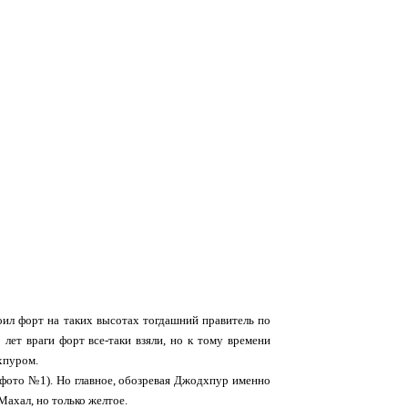
оил форт на таких высотах тогдашний правитель по
лет враги форт все-таки взяли, но к тому времени
хпуром.
 фото №1). Но главное, обозревая Джодхпур именно
Махал, но только желтое.