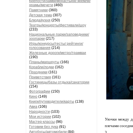
Крепости/замки/монастыри/ кремли/
храмы/мечети
(460)
Памятники
(360)
Детская тема
(307)
Блюда/кухня
(250)
Театры/концерты/фестивали/шоу
(233)
Национальные парки/заповедники/
зоопарки
(217)
Игры/конкурсы/тесты/ рейтинги/
голосования
(214)
Железные дороги/метро/трамваи
(190)
Планы/маршруты
(166)
Корабли/лодки
(162)
Праздники
(161)
Приветствия
(161)
Гостиницы/базы отдыха/санатории
(154)
Фотографии
(150)
Кино
(149)
Книги/путеводители/карты
(138)
Авиа
(106)
Народности
(103)
Мои истории
(102)
Улочки между д
Мастер-классы
(96)
плечами соседни
Готовим без лука
(91)
Автобусы/автомобили
(84)
3.