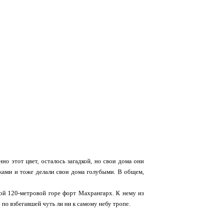
о этот цвет, осталось загадкой, но свои дома они
джами и тоже делали свои дома голубыми. В общем,
й 120-метровой горе форт Махрангарх. К нему из
 по взбегавшей чуть ли ни к самому небу тропе.