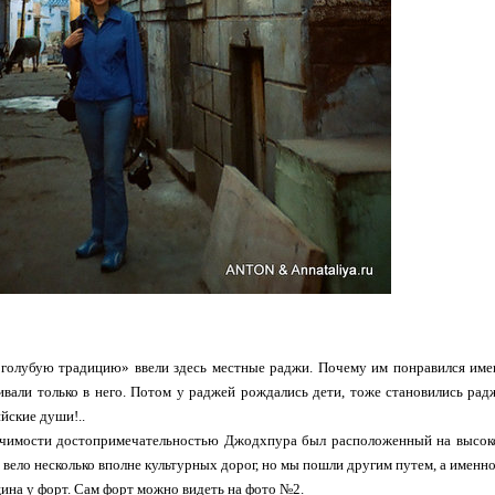
«голубую традицию» ввели здесь местные раджи. Почему им понравился именн
вали только в него. Потом у раджей рождались дети, тоже становились ра
йские души!..
ачимости достопримечательностью Джодхпура был расположенный на высоко
 вело несколько вполне культурных дорог, но мы пошли другим путем, а именно
на у форт. Сам форт можно видеть на фото №2.