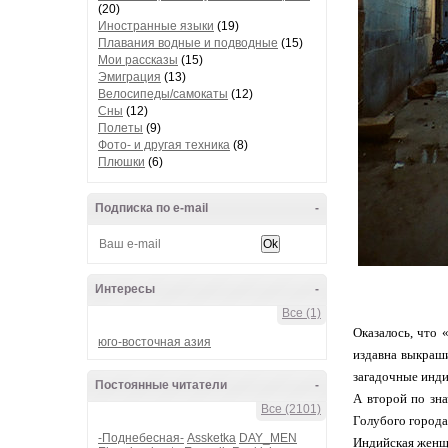
(20)
Иностранные языки
(19)
Плавания водные и подводные
(15)
Мои рассказы
(15)
Эмиграция
(13)
Велосипеды/самокаты
(12)
Сны
(12)
Полеты
(9)
Фото- и другая техника
(8)
Плюшки
(6)
Подписка по e-mail
-
Интересы
-
Все (1)
Оказалось, что 
юго-восточная азия
издавна выкраши
загадочные инди
Постоянные читатели
-
А второй по зн
Все (2101)
Голубого города
-Поднебесная-
Assketka
DAY_MEN
Индийская женщи