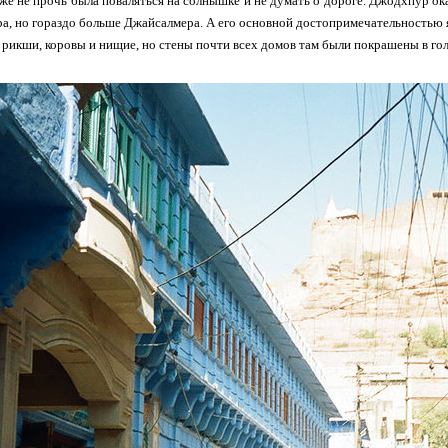
же не прочь была поваляться на солнышке и не думать о дороге. Джодхпур о
, но гораздо больше Джайсалмера. А его основной достопримечательностью яв
, рикши, коровы и нищие, но стены почти всех домов там были покрашены в гол