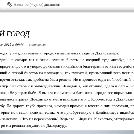
Авось
из (+ сутки) дневников
Й ГОРОД
ля 2012 г. 09:46
+ в цитатник
одхпур – удивительный городок в шести часах езды от Джайсалмера.
дкой на сафари мы с Анной купили билеты на шедший туда автобус, но т
 придется долго и упорно доказывать индийским билетерам, что нам это дейст
вший с пачкой билетов на площади и, как глашатай, призывавший весь честн
 время отъезда. Так проблема была решена. Но в процессе езды мой любимый 
пур был старый и кыбылдыхский. Чемодан я, как обычно, сдала в багаж, но 
вок: «Не уперли бы!». Я вышла и осмотрела багажник – вроде все нормальн
аваемости грязен. Доехав до отеля, я вскрыла его и… Короче, еще в Джайсалме
бу. По дороге труба протекла, чемодан промок, а вместе с ним промокли, пр
орые мои вещи, включая только что приобретенную в Джайсалмере индийскую
 заметила: «Что ты переживаешь? Ведь это – Индия!». К счастью, отстиралось 
тро мы решили погулять по Джодхпуру.