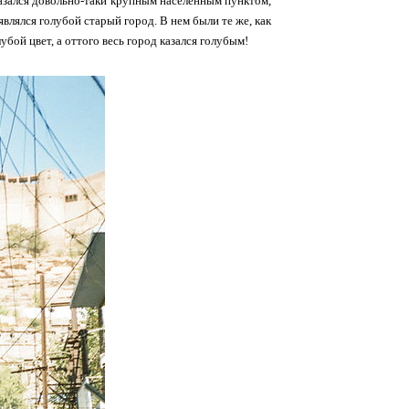
казался довольно-таки крупным населенным пунктом,
лялся голубой старый город. В нем были те же, как
убой цвет, а оттого весь город казался голубым!