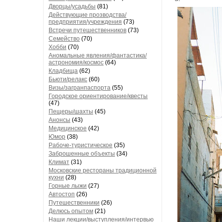
Дворцы/усадьбы
(81)
Действующие прозводства/
предприятия/учреждения
(73)
Встречи путешественников
(73)
Семейство
(70)
Хобби
(70)
Аномальные явления/фантастика/
астрономия/космос
(64)
Кладбища
(62)
Бьюти/релакс
(60)
Визы/загранпаспорта
(55)
Городское ориентирование/квесты
(47)
Пещеры/шахты
(45)
Анонсы
(43)
Медицинское
(42)
Юмор
(38)
Рабоче-туристическое
(35)
Заброшенные объекты
(34)
Климат
(31)
Московские рестораны традиционной
кухни
(28)
Горные лыжи
(27)
Автостоп
(26)
Путешественники
(26)
Делюсь опытом
(21)
Наши лекции/выступления/интервью