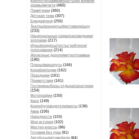
Крепости/замки/монастыри/ кремли/
храмы/мечети
(460)
Памятники
(360)
Детская тема
(307)
Блюда/кухня
(250)
Театры/концерты/фестивали/шоу
(233)
Национальные парки/заповедники/
зоопарки
(217)
Игры/конкурсы/тесты/ рейтинги/
голосования
(214)
Железные дороги/метро/трамваи
(190)
Планы/маршруты
(166)
Корабли/лодки
(162)
Праздники
(161)
Приветствия
(161)
Гостиницы/базы отдыха/санатории
(154)
Фотографии
(150)
Кино
(149)
Книги/путеводители/карты
(138)
Авиа
(106)
Народности
(103)
Мои истории
(102)
Мастер-классы
(96)
Готовим без лука
(91)
Автобусы/автомобили
(84)