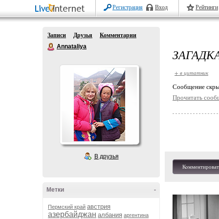
Регистрация
Вход
Рейтинги
Записи
Друзья
Комментарии
Annataliya
ЗАГАДК
+ в цитатник
Cообщение скры
Прочитать сооб
В друзья
Комментироват
Метки
-
австрия
Пермский край
азербайджан
албания
аргентина