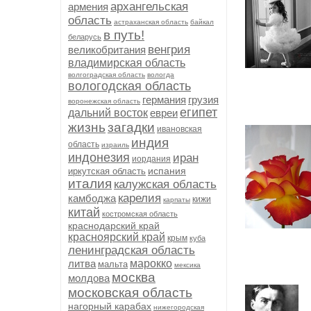
архангельская
армения
область
астраханская область
байкал
в путь!
беларусь
венгрия
великобритания
владимирская область
волгоградская область
вологда
вологодская область
германия
грузия
воронежская область
египет
дальний восток
евреи
жизнь
загадки
ивановская
индия
область
израиль
индонезия
иран
иордания
испания
иркутская область
италия
калужская область
карелия
камбоджа
кижи
карпаты
китай
костромская область
краснодарский край
красноярский край
крым
куба
ленинградская область
литва
марокко
мальта
мексика
москва
молдова
московская область
нагорный карабах
нижегородская