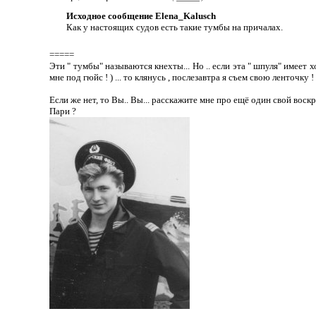
Исходное сообщение Elena_Kalusch
Как у настоящих судов есть такие тумбы на причалах.
=====
Эти " тумбы" называются кнехты... Но .. если эта " шпуля" имеет
мне под гюйс ! ) ... то клянусь , послезавтра я съем свою ленточку !
Если же нет, то Вы.. Вы... расскажите мне про ещё один свой воск
Пари ?