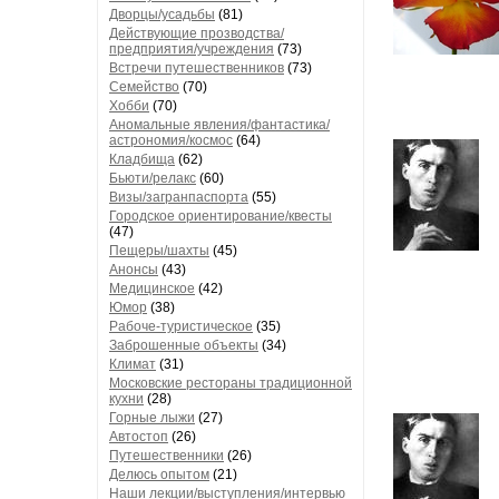
Дворцы/усадьбы
(81)
Действующие прозводства/
предприятия/учреждения
(73)
Встречи путешественников
(73)
Семейство
(70)
Хобби
(70)
Аномальные явления/фантастика/
астрономия/космос
(64)
Кладбища
(62)
Бьюти/релакс
(60)
Визы/загранпаспорта
(55)
Городское ориентирование/квесты
(47)
Пещеры/шахты
(45)
Анонсы
(43)
Медицинское
(42)
Юмор
(38)
Рабоче-туристическое
(35)
Заброшенные объекты
(34)
Климат
(31)
Московские рестораны традиционной
кухни
(28)
Горные лыжи
(27)
Автостоп
(26)
Путешественники
(26)
Делюсь опытом
(21)
Наши лекции/выступления/интервью