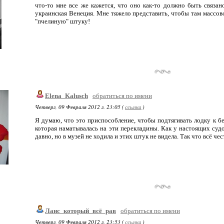
что-то мне все же кажется, что оно как-то должно быть связан
украинская Венеция. Мне тяжело представить, чтобы там массово
"пчелиную" штуку!
Elena_Kalusch
обратиться по имени
Четверг, 09 Февраля 2012 г. 23:05 (
ссылка
)
Я думаю, что это приспособление, чтобы подтягивать лодку к бе
которая наматывалась на эти перекладины. Как у настоящих судо
давно, но в музей не ходила и этих штук не видела. Так что всё чес
Ланс_который_всё_рав
обратиться по имени
Четверг, 09 Февраля 2012 г. 23:53 (
ссылка
)