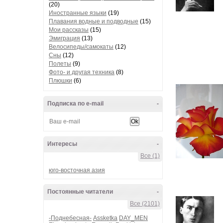
(20)
Иностранные языки
(19)
Плавания водные и подводные
(15)
Мои рассказы
(15)
Эмиграция
(13)
Велосипеды/самокаты
(12)
Сны
(12)
Полеты
(9)
Фото- и другая техника
(8)
Плюшки
(6)
Подписка по e-mail
-
Интересы
-
Все (1)
юго-восточная азия
Постоянные читатели
-
Все (2101)
-Поднебесная-
Assketka
DAY_MEN