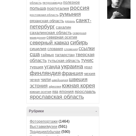
полезное
область
петрозаводск
россия
польша
португалия
румыния
ростовская область
санкт-
рязанская область
рязань
петербург
сахалин
сахалинская область
северная
северная осетия
македония
сибирь
северный кавказ
ссылки
сицилия
словакия
словения
сша
тверская
татарстан
таймыр
область
тунис
тульская область
украина
уганда
турция
урал
финляндия
франция
чехия
швеция
чили
чечня
швейцария
южная корея
эстония
эфиопия
япония
ярославль
ява
южная осетия
ярославская область
Рубрики
-
Фоторепортажи
(1464)
Выставки/музеи
(591)
Традиции/обычаи
(590)