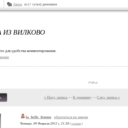
Авось
из (+ сутки) дневников
А ИЗ ВИЛКОВО
то для удобства комментирования.
щение
« Пред. запись
—
К дневнику
—
След. запись »
ь
la_belle_femme
обратиться по имени
Четверг, 09 Февраля 2012 г. 21:28 (
ссылка
)