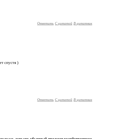
Ответить
С цитатой
В цитатник
ет спустя )
Ответить
С цитатой
В цитатник
 лодкам, или это обычный предмет хозяйственного