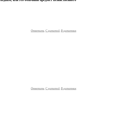
Ответить
С цитатой
В цитатник
Ответить
С цитатой
В цитатник