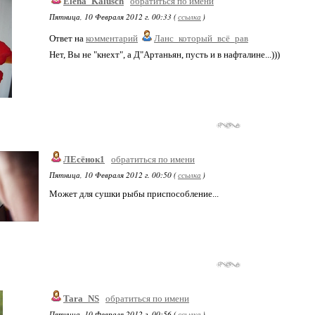
Elena_Kalusch
обратиться по имени
Пятница, 10 Февраля 2012 г. 00:33 (
ссылка
)
Ответ на
комментарий
Ланс_который_всё_рав
Нет, Вы не "кнехт", а Д"Артаньян, пусть и в нафталине...)))
ЛЕсёнок1
обратиться по имени
Пятница, 10 Февраля 2012 г. 00:50 (
ссылка
)
Может для сушки рыбы приспособление...
Tara_NS
обратиться по имени
Пятница, 10 Февраля 2012 г. 00:56 (
ссылка
)