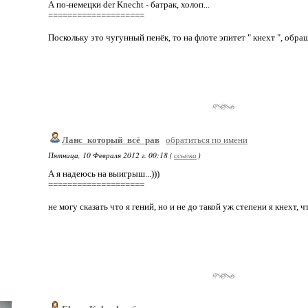
А по-немецки der Knecht - батрак, холоп...
====================
Поскольку это чугунный пенёк, то на флоте эпитет " кнехт ", обр
Ланс_который_всё_рав
обратиться по имени
Пятница, 10 Февраля 2012 г. 00:18 (
ссылка
)
А я надеюсь на выигрыш...)))
====================
не могу сказать что я гений, но и не до такой уж степени я кнехт, 