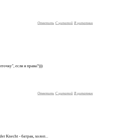
Ответить
С цитатой
В цитатник
точку", если я права?)))
Ответить
С цитатой
В цитатник
er Knecht - батрак, холоп...