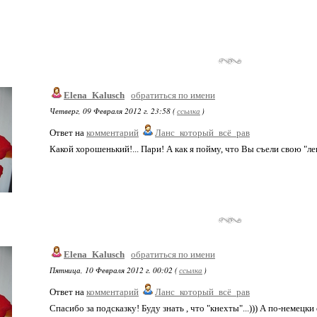
Elena_Kalusch
обратиться по имени
Четверг, 09 Февраля 2012 г. 23:58 (
ссылка
)
Ответ на
комментарий
Ланс_который_всё_рав
Какой хорошенький!... Пари! А как я пойму, что Вы съели свою "лен
Elena_Kalusch
обратиться по имени
Пятница, 10 Февраля 2012 г. 00:02 (
ссылка
)
Ответ на
комментарий
Ланс_который_всё_рав
Спасибо за подсказку! Буду знать , что "кнехты"...))) А по-немецки d