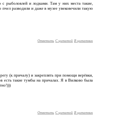
о с рыболовлей и лодками. Там у них места такие,
 пчел разводили и даже в музее увековечили такую
Ответить
С цитатой
В цитатник
регу (к причалу) и закреплять при помощи верёвки,
в есть такие тумбы на причалах. Я в Вилково была
тно!)))
Ответить
С цитатой
В цитатник