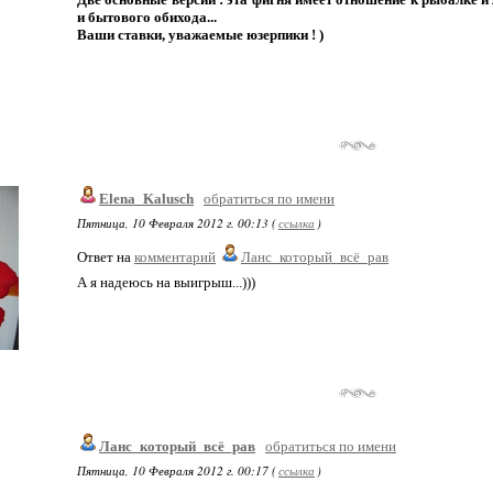
и бытового обихода...
Ваши ставки, уважаемые юзерпики ! )
Elena_Kalusch
обратиться по имени
Пятница, 10 Февраля 2012 г. 00:13 (
ссылка
)
Ответ на
комментарий
Ланс_который_всё_рав
А я надеюсь на выигрыш...)))
Ланс_который_всё_рав
обратиться по имени
Пятница, 10 Февраля 2012 г. 00:17 (
ссылка
)