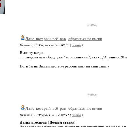
Ланс_который_всё_рав
обратиться по имени
Пятница, 10 Февраля 2012 г. 00:07 (
ссылка
)
Выложу видео.
...правда на нем я буду уже " хорошеньким ", а как Д"Артаньян 20 л
Но, я бы на Вашем месте не рассчитывал на выигрыш. )
Ланс_который_всё_рав
обратиться по имени
Пятница, 10 Февраля 2012 г. 00:11 (
ссылка
)
Дамы и господа ! Делаем ставки!
Две основные версии : эта фигня имеет отношение к рыбалке и