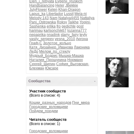
Elen_i_rebyata
Evgenij_Ruskich
Handbalancing
Heler
JBekkie
JulyFlower
Kelen
Khan-Dragon
Lapus_ka
Libertador
Lussit
Mela-ni
Melody-143
Nam
Natalya4455
Nattaliya
Pani_Ostrowska
Roksy
Taikhe
Yogini-
Sashenka
erlika
fro
gedichte
gost
harimau
karlsonchik67
lozanna777
nepaprika
nnadink
starry_fairy
teyty
vasily_sergeev
vesna_2010
Аргона
Граф-С
Золотое_кольцо
Катя_Дизайнер_Иванова
Лаконика
ЛеДо
Мелом_по_стеклу
Мудрый_Бодрис
Мышка-Машка
Наталия_Прошунина
Норманн
Сергей_Щипин
София_Выговская-
Блехман
Юксаре
Сообщества
-
Участник сообществ
(Всего в списке: 4)
Кошки_разных_народов
Пни_мира
Городские_взломщики
Пойдем_поедим
Читатель сообществ
(Всего в списке: 1)
Городские_взломщики