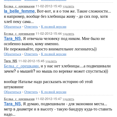
11-02-2012-15:43
удалить
Белка_с_орешками
la_belle_femme
, Вот-вот, и я о том же. Такие сложности...
я например, вообще без хлебницы живу - до сих пор, хотя
хлеб пеку сама...
Обратиться
-
Ответить
-
К полной версии
11-02-2012-15:44
удалить
Белка_с_орешками
Tara_NS
, Я отвечала человеку под ником. Мне было не
особенно важно, кому именно.
Не переживайте, просто внимательнее логиньтесь))
Обратиться
-
Ответить
-
К полной версии
11-02-2012-15:45
удалить
Tara_NS
Белка_с_орешками
, и у нас нет хлебницы....а подвешивали
зачем? о мышей? но мышь по веревке может спуститься))
вообще Наталье надо рассказать историю об этой
штуковине
Обратиться
-
Ответить
-
К полной версии
11-02-2012-15:47
удалить
Белка_с_орешками
Tara_NS
, Я думаю, подвешивали - для экономии места...
метр в диаметре и в высоту - такую бандуру куда-то ставить
надо...