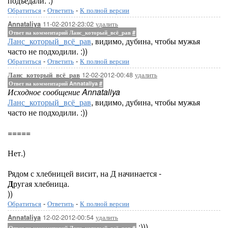
подъедали. :)
Обратиться
-
Ответить
-
К полной версии
11-02-2012-23:02
удалить
Annataliya
Ответ на комментарий Ланс_который_всё_рав
#
Ланс_который_всё_рав
, видимо, дубина, чтобы мужья
часто не подходили. :))
Обратиться
-
Ответить
-
К полной версии
12-02-2012-00:48
удалить
Ланс_который_всё_рав
Ответ на комментарий Annataliya
#
Исходное сообщение Annataliya
Ланс_который_всё_рав
, видимо, дубина, чтобы мужья
часто не подходили. :))
=====
Нет.)
Рядом с хлебницей висит, на Д начинается -
Д
ругая хлебница.
))
Обратиться
-
Ответить
-
К полной версии
12-02-2012-00:54
удалить
Annataliya
:)))
Ответ на комментарий Ланс_который_всё_рав
#