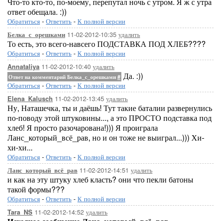
Что-то кто-то, по-моему, перепутал ночь с утром. Я ж с утра
ответ обещала. :))
Обратиться
-
Ответить
-
К полной версии
11-02-2012-10:35
удалить
Белка_с_орешками
То есть, это всего-навсего ПОДСТАВКА ПОД ХЛЕБ????
Обратиться
-
Ответить
-
К полной версии
11-02-2012-10:40
удалить
Annataliya
Да. :))
Ответ на комментарий Белка_с_орешками
#
Обратиться
-
Ответить
-
К полной версии
11-02-2012-13:45
удалить
Elena_Kalusch
Ну, Наташечка, ты и даёшь! Тут такие баталии развернулись
по-поводу этой штуковины..., а это ПРОСТО подставка под
хлеб! Я просто разочарована!))) Я проиграла
Ланс_который_всё_рав, но и он тоже не выиграл...))) Хи-
хи-хи...
Обратиться
-
Ответить
-
К полной версии
11-02-2012-14:51
удалить
Ланс_который_всё_рав
и как на эту штуку хлеб класть? они что пекли батоны
такой формы???
Обратиться
-
Ответить
-
К полной версии
11-02-2012-14:52
удалить
Tara_NS