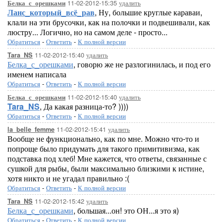
11-02-2012-15:35
удалить
Белка_с_орешками
Ланс_который_всё_рав
, Ну, большие круглые караваи,
клали на эти брусочки, как на полочки и подвешивали, как
люстру... Логично, но на самом деле - просто...
Обратиться
-
Ответить
-
К полной версии
11-02-2012-15:40
удалить
Tara_NS
Белка_с_орешками
, говорю же не разлогинилась, и под его
именем написала
Обратиться
-
Ответить
-
К полной версии
11-02-2012-15:40
удалить
Белка_с_орешками
Tara_NS
, Да какая разница-то? ))))
Обратиться
-
Ответить
-
К полной версии
11-02-2012-15:41
удалить
la_belle_femme
Вообще не функционально, как по мне. Можно что-то и
попроще было придумать для такого примитивизма, как
подставка под хлеб! Мне кажется, что ответы, связанные с
сушкой для рыбы, были максимально близкими к истине,
хотя никто и не угадал правильно :(
Обратиться
-
Ответить
-
К полной версии
11-02-2012-15:42
удалить
Tara_NS
Белка_с_орешками
, большая...он! это ОН...я это я)
Обратиться
-
Ответить
-
К полной версии