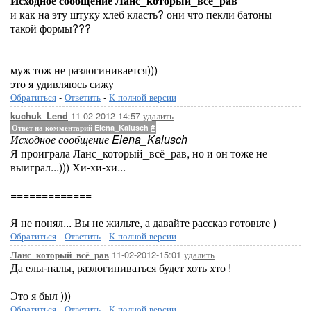
Исходное сообщение Ланс_который_всё_рав
и как на эту штуку хлеб класть? они что пекли батоны
такой формы???
муж тож не разлогинивается)))
это я удивляюсь сижу
Обратиться
-
Ответить
-
К полной версии
11-02-2012-14:57
удалить
kuchuk_Lend
Ответ на комментарий Elena_Kalusch
#
Исходное сообщение Elena_Kalusch
Я проиграла Ланс_который_всё_рав, но и он тоже не
выиграл...))) Хи-хи-хи...
=============
Я не понял... Вы не жильте, а давайте рассказ готовьте )
Обратиться
-
Ответить
-
К полной версии
11-02-2012-15:01
удалить
Ланс_который_всё_рав
Да елы-палы, разлогиниваться будет хоть хто !
Это я был )))
Обратиться
-
Ответить
-
К полной версии