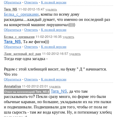
Обратиться
-
Ответить
-
К полной версии
11-02-2012-15:47
удалить
Tara_NS
Белка_с_орешками
, компы по всему дому
раскиданы....каждый думает, что именно он последний раз
на конкретной машине лирушничал)))))
Обратиться
-
Ответить
-
К полной версии
11-02-2012-16:35
удалить
Белка_с_орешками
Tara_NS
, Та же фигня)))
Обратиться
-
Ответить
-
К полной версии
11-02-2012-16:57
удалить
Ланс_который_всё_рав
Тогда еще одна загадка -
Рядом с этой хлебницей висит, на букву " Д " начинается.
Что это
Обратиться
-
Ответить
-
К полной версии
11-02-2012-23:01
удалить
Annataliya
Tara_NS
, да что там
Ответ на комментарий Tara_NS
#
рассказывать-то? Пекли сразу много, по форме это были
обычные караваи, но большие, укладывали их на эти палки
и подвешивали. Подвешивали для того, чтобы от пола не
шла сырость - там же вода кругом. Ну, и потихоньку хлебец