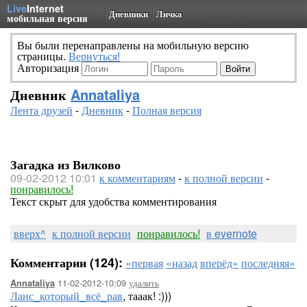
Live
Internet
Дневники
Личка
мобильная версия
Вы были перенаправлены на мобильную версию
страницы.
Вернуться!
Авторизация
Дневник
Annataliya
Лента друзей
-
Дневник
-
Полная версия
Загадка из Вилково
09-02-2012 10:01
к комментариям
-
к полной версии
-
понравилось!
Текст скрыт для удобства комментирования
вверх^
к полной версии
понравилось!
в evernote
Комментарии (124):
«первая
«назад
вперёд»
последняя»
11-02-2012-10:09
удалить
Annataliya
Ланс_который_всё_рав
, тааак! :)))