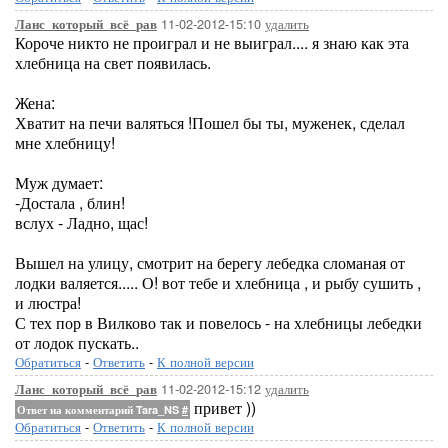
11-02-2012-15:10
удалить
Ланс_который_всё_рав
Короче никто не проиграл и не выиграл.... я знаю как эта
хлебница на свет появилась.
Жена:
Хватит на печи валяться !Пошел бы ты, муженек, сделал
мне хлебницу!
Муж думает:
-Достала , блин!
вслух - Ладно, щас!
Вышел на улицу, смотрит на берегу лебедка сломаная от
лодки валяется..... О! вот тебе и хлебница , и рыбу сушить ,
и люстра!
С тех пор в Вилково так и повелось - на хлебницы лебедки
от лодок пускать..
Обратиться
-
Ответить
-
К полной версии
11-02-2012-15:12
удалить
Ланс_который_всё_рав
привет ))
Ответ на комментарий Tara_NS
#
Обратиться
-
Ответить
-
К полной версии