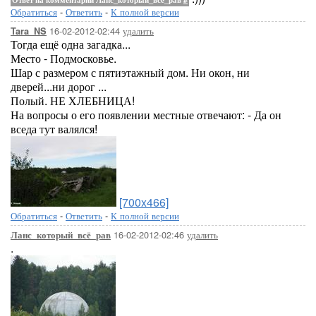
Обратиться
-
Ответить
-
К полной версии
16-02-2012-02:44
удалить
Tara_NS
Тогда ещё одна загадка...
Место - Подмосковье.
Шар с размером с пятиэтажный дом. Ни окон, ни
дверей...ни дорог ...
Полый. НЕ ХЛЕБНИЦА!
На вопросы о его появлении местные отвечают: - Да он
вседа тут валялся!
[700x466]
Обратиться
-
Ответить
-
К полной версии
16-02-2012-02:46
удалить
Ланс_который_всё_рав
.