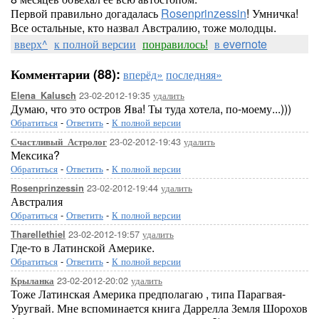
Первой правильно догадалась
Rosenprinzessin
! Умничка!
Все остальные, кто назвал Австралию, тоже молодцы.
вверх^
к полной версии
понравилось!
в evernote
Комментарии (88):
вперёд»
последняя»
23-02-2012-19:35
удалить
Elena_Kalusch
Думаю, что это остров Ява! Ты туда хотела, по-моему...)))
Обратиться
-
Ответить
-
К полной версии
23-02-2012-19:43
удалить
Счастливый_Астролог
Мексика?
Обратиться
-
Ответить
-
К полной версии
23-02-2012-19:44
удалить
Rosenprinzessin
Австралия
Обратиться
-
Ответить
-
К полной версии
23-02-2012-19:57
удалить
Tharellethiel
Где-то в Латинской Америке.
Обратиться
-
Ответить
-
К полной версии
23-02-2012-20:02
удалить
Крыланка
Тоже Латинская Америка предполагаю , типа Парагвая-
Уругвай. Мне вспоминается книга Даррелла Земля Шорохов