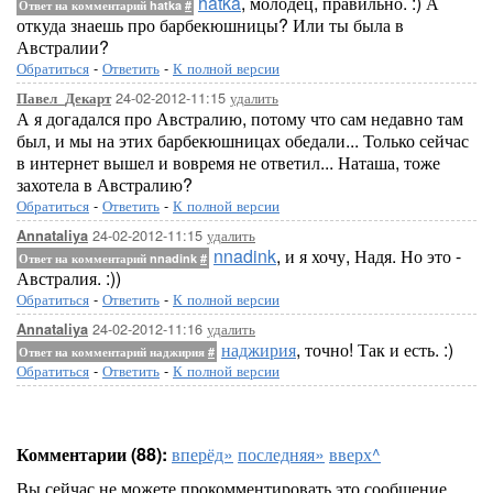
hatka
, молодец, правильно. :) А
Ответ на комментарий hatka
#
откуда знаешь про барбекюшницы? Или ты была в
Австралии?
Обратиться
-
Ответить
-
К полной версии
24-02-2012-11:15
удалить
Павел_Декарт
А я догадался про Австралию, потому что сам недавно там
был, и мы на этих барбекюшницах обедали... Только сейчас
в интернет вышел и вовремя не ответил... Наташа, тоже
захотела в Австралию?
Обратиться
-
Ответить
-
К полной версии
24-02-2012-11:15
удалить
Annataliya
nnadink
, и я хочу, Надя. Но это -
Ответ на комментарий nnadink
#
Австралия. :))
Обратиться
-
Ответить
-
К полной версии
24-02-2012-11:16
удалить
Annataliya
наджирия
, точно! Так и есть. :)
Ответ на комментарий наджирия
#
Обратиться
-
Ответить
-
К полной версии
Комментарии (88):
вперёд»
последняя»
вверх^
Вы сейчас не можете прокомментировать это сообщение.