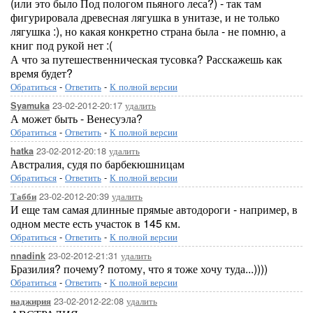
(или это было Под пологом пьяного леса?) - так там
фигурировала древесная лягушка в унитазе, и не только
лягушка :), но какая конкретно страна была - не помню, а
книг под рукой нет :(
А что за путешественническая тусовка? Расскажешь как
время будет?
Обратиться
-
Ответить
-
К полной версии
23-02-2012-20:17
удалить
Syamuka
А может быть - Венесуэла?
Обратиться
-
Ответить
-
К полной версии
23-02-2012-20:18
удалить
hatka
Австралия, судя по барбекюшницам
Обратиться
-
Ответить
-
К полной версии
23-02-2012-20:39
удалить
Табби
И еще там самая длинные прямые автодороги - например, в
одном месте есть участок в 145 км.
Обратиться
-
Ответить
-
К полной версии
23-02-2012-21:31
удалить
nnadink
Бразилия? почему? потому, что я тоже хочу туда...))))
Обратиться
-
Ответить
-
К полной версии
23-02-2012-22:08
удалить
наджирия