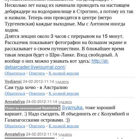
Несколько лет назад их начинали проводить на настоящем
дебаркадере на водохранилище в Строгино, а потому их так
и назвали. Теперь они проводятся в центре (метро
Тургеневская) каждые выходные. Мы с Антоном иногда
ходим.
Длятся лекции около 3 часов с перерывом на 15 минут.
Рассказчик показывает фотографии на большом экране и
рассказывает о своем путешествии. В ближайшее время
такая лекция будет о Шри-Ланке. Вход свободный. А
вообще о них можно узнавать вот здесь:
http://at-
debarcader.livejournal.com/
Обратиться
-
Ответить
-
К полной версии
24-02-2012-11:14
удалить
Vodjanoi
Сам туда хочю - в Австралию
Обратиться
-
Ответить
-
К полной версии
24-02-2012-11:14
удалить
Annataliya
Syamuka
, тоже хороший
Ответ на комментарий Syamuka
#
вариант. :) Надо съездить. И объединить ее с Колумбией и
Галапагосскими островами. :))
Обратиться
-
Ответить
-
К полной версии
24-02-2012-11:14
удалить
Annataliya