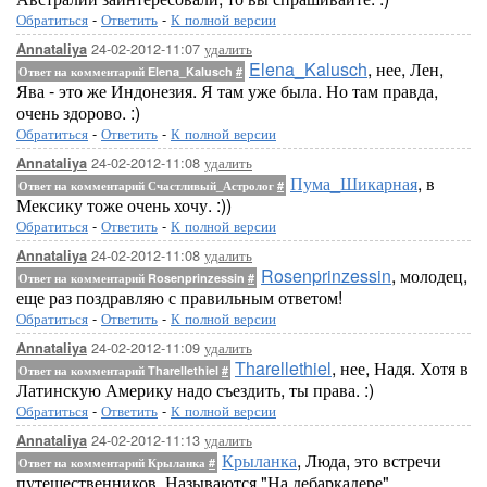
Обратиться
-
Ответить
-
К полной версии
24-02-2012-11:07
удалить
Annataliya
Elena_Kalusch
, нее, Лен,
Ответ на комментарий Elena_Kalusch
#
Ява - это же Индонезия. Я там уже была. Но там правда,
очень здорово. :)
Обратиться
-
Ответить
-
К полной версии
24-02-2012-11:08
удалить
Annataliya
Пума_Шикарная
, в
Ответ на комментарий Счастливый_Астролог
#
Мексику тоже очень хочу. :))
Обратиться
-
Ответить
-
К полной версии
24-02-2012-11:08
удалить
Annataliya
Rosenprinzessin
, молодец,
Ответ на комментарий Rosenprinzessin
#
еще раз поздравляю с правильным ответом!
Обратиться
-
Ответить
-
К полной версии
24-02-2012-11:09
удалить
Annataliya
Tharellethiel
, нее, Надя. Хотя в
Ответ на комментарий Tharellethiel
#
Латинскую Америку надо съездить, ты права. :)
Обратиться
-
Ответить
-
К полной версии
24-02-2012-11:13
удалить
Annataliya
Крыланка
, Люда, это встречи
Ответ на комментарий Крыланка
#
путешественников. Называются "На дебаркадере".