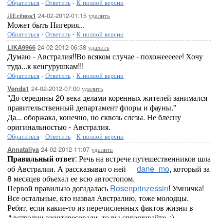
Обратиться
-
Ответить
-
К полной версии
24-02-2012-01:15
удалить
ЛЕсёнок1
Может быть Нигерия...
Обратиться
-
Ответить
-
К полной версии
24-02-2012-06:38
удалить
LIKA9966
Думаю - Австралия!!Во всяком случае - похожееееее! Хочу
туда...к кенгурушкам!!!
Обратиться
-
Ответить
-
К полной версии
24-02-2012-07:00
удалить
Venda1
"До середины 20 века делами коренных жителей занимался
правительственный департамент флоры и фауны."
Да... оборжака, конечно, но сквозь слезы. Не блесну
оригинальностью - Австралия.
Обратиться
-
Ответить
-
К полной версии
24-02-2012-11:07
удалить
Annataliya
Правильный ответ
: Речь на встрече путешественников шла
об Австралии. А рассказывал о ней
dane_mo
, который за
8 месяцев объехал ее всю автостопом.
Первой правильно догадалась
Rosenprinzessin
! Умничка!
Все остальные, кто назвал Австралию, тоже молодцы.
Ребят, если какие-то из перечисленных фактов жизни в
Австралии заинтересовали, то вы спрашивайте. :)