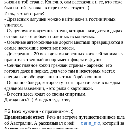
жизни в той стране. Конечно, сам рассказчик и те, кто тоже
был на той тусовке, в игре не участвуют. :)
Итак, в этой стране:
- Древесных лягушек можно найти даже в гостиничных
унитазах.
- Существуют подземные отели, которые находятся в дырах,
оставшихся от добычи полезных ископаемых.
- Обычные автомобильные дороги местами превращаются в
самые настоящие взлетные полосы.
- До середины 20 века делами коренных жителей занимался
правительственный департамент флоры и фауны.
- Сейчас главное хобби граждан страны - барбекю, его
готовят даже в парках, для чего там в некоторых местах
специально оборудованы платные барбекюшницы.
- Основное блюдо, которое тут есть практически в каждом
едальном заведении, - это рыба с картошкой.
- В гости здесь ходят со своим спиртным.
Догадались? :) А ведь я туда хочу.
PS Всех мужчин - с праздником. :)
Правильный ответ
: Речь на встрече путешественников шла
об Австралии. А рассказывал о ней
dane_mo
, который за
8 месяцев объехал ее всю автостопом.