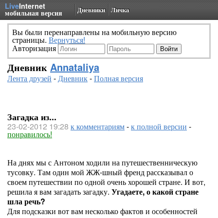
Live
Internet
Дневники
Личка
мобильная версия
Вы были перенаправлены на мобильную версию
страницы.
Вернуться!
Авторизация
Дневник
Annataliya
Лента друзей
-
Дневник
-
Полная версия
Загадка из...
23-02-2012 19:28
к комментариям
-
к полной версии
-
понравилось!
На днях мы с Антоном ходили на путешественническую
тусовку. Там один мой ЖЖ-шный френд рассказывал о
своем путешествии по одной очень хорошей стране. И вот,
решила я вам загадать загадку.
Угадаете, о какой стране
шла речь?
Для подсказки вот вам несколько фактов и особенностей