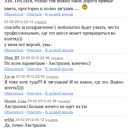
АВСТРАЛИЯ, только там можно такие дороги прямые
иметь, просторно и полно лягушек ....
Обратиться
-
Ответить
-
К полной версии
23-02-2012-22:13
удалить
спасибо за поздравление:) любопытно будет узнать, чисто
профессионально, где это шоссе может превращаться во
взлетку))
у меня нет версий, увы..
Обратиться
-
Ответить
-
К полной версии
23-02-2012-22:46
удалить
Olga_BY
По всем параметрам - Австралия, конечно:)
Обратиться
-
Ответить
-
К полной версии
23-02-2012-22:50
удалить
Таули
Я тоже хочу туда!!!! К лягушкам! И не важно, где это. Важно
хотеть!))))
Обратиться
-
Ответить
-
К полной версии
23-02-2012-23:29
удалить
Мария_Сова
Австралия:) Больше ничего не идет на ум
Обратиться
-
Ответить
-
К полной версии
24-02-2012-00:12
удалить
erlika
Да, точно Австралия.