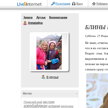
Регистрация
Вход
Рейтинги
Записи
Друзья
Комментарии
Annataliya
БЛИНЫ
Суббота, 25 Февра
Не знаю, отмеча
что в их состав 
Рецепт этих бл
видоизменила и 
похоже на пирож
слопать сразу ст
В друзья
Метки
-
австрия
Пермский край
азербайджан
албания
аргентина