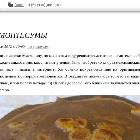
Авось
из (+ сутки) дневников
 МОНТЕСУМЫ
ля 2012 г. 10:00
+ в цитатник
ли ли ацтеки Масленицу, но мы в этом году решили отметить ее по-ацтекски с
входит какао, а оно, как считают ученые, было изобретено как раз мексиканск
инчиков я нашла в интернете. Уж больно понравилась мне их оригинально
поменяла пропорции компонентов. В результате получилось то, что вы видит
ные, и умял сразу четыре. :)) От себя добавлю, что блинчики получаются очен
олько.