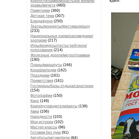
вдвое.
Крепости/замки/монастыри/ кремли/
храмы/мечети
(460)
Памятники
(360)
Детская тема
(307)
Блюда/кухня
(250)
Театры/концерты/фестивали/шоу
(233)
Национальные парки/заповедники/
зоопарки
(217)
Игры/конкурсы/тесты/ рейтинги/
голосования
(214)
Железные дороги/метро/трамваи
(190)
Планы/маршруты
(166)
Корабли/лодки
(162)
Праздники
(161)
Приветствия
(161)
Гостиницы/базы отдыха/санатории
(154)
Фотографии
(150)
Кино
(149)
Книги/путеводители/карты
(138)
Авиа
(106)
Народности
(103)
Мои истории
(102)
Мастер-классы
(96)
Готовим без лука
(91)
Автобусы/автомобили
(84)