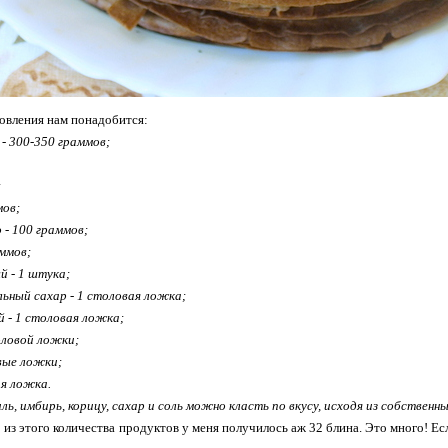
товления нам понадобится:
- 300-350 граммов;
;
мов;
 - 100 граммов;
аммов;
й - 1 штука;
льный сахар - 1 столовая ложка;
 - 1 столовая ложка;
оловой ложки;
вые ложки;
ая ложка.
иль, имбирь, корицу, сахар и соль можно класть по вкусу, исходя из собственн
о из этого количества продуктов у меня получилось аж 32 блина. Это много! Ес