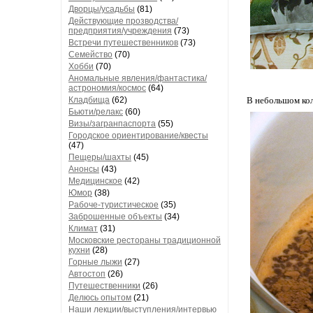
Дворцы/усадьбы
(81)
Действующие прозводства/
предприятия/учреждения
(73)
Встречи путешественников
(73)
Семейство
(70)
Хобби
(70)
Аномальные явления/фантастика/
астрономия/космос
(64)
Кладбища
(62)
В небольшом кол
Бьюти/релакс
(60)
Визы/загранпаспорта
(55)
Городское ориентирование/квесты
(47)
Пещеры/шахты
(45)
Анонсы
(43)
Медицинское
(42)
Юмор
(38)
Рабоче-туристическое
(35)
Заброшенные объекты
(34)
Климат
(31)
Московские рестораны традиционной
кухни
(28)
Горные лыжи
(27)
Автостоп
(26)
Путешественники
(26)
Делюсь опытом
(21)
Наши лекции/выступления/интервью