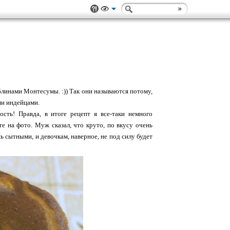
 блинами Монтесумы. :)) Так они называются потому,
ими индейцами.
сть! Правда, в итоге рецепт я все-таки немного
е на фото. Муж сказал, что круто, по вкусу очень
ь сытными, и девочкам, наверное, не под силу будет