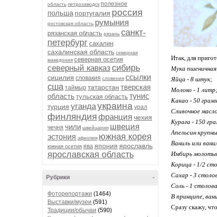
полезное
область
петрозаводск
россия
польша
португалия
румыния
ростовская область
санкт-
рязанская область
рязань
петербург
сахалин
сахалинская область
северная
Итак, для приго
северная осетия
македония
сибирь
северный кавказ
Мука пшеничная 
ссылки
сицилия
словакия
словения
Яйца - 8 штук;
сша
тверская
татарстан
таймыр
Молоко - 1 литр
область
тунис
тульская область
Какао - 50 грам
украина
уганда
турция
урал
Сливочное масло
финляндия
франция
чехия
Курага - 150 гр
швеция
чили
чечня
швейцария
Апельсин крупны
южная корея
эстония
эфиопия
Ваниль или вани
япония
ярославль
ява
южная осетия
ярославская область
Имбирь молотый
Корица - 1/2 ст
Сахар - 3 столо
Рубрики
-
Соль - 1 столов
Фоторепортажи
(1464)
В принципе, ван
Выставки/музеи
(591)
Сразу скажу, чт
Традиции/обычаи
(590)