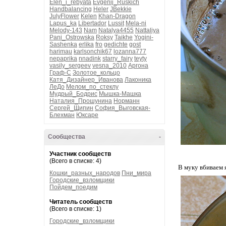
Elen_i_rebyata
Evgenij_Ruskich
Handbalancing
Heler
JBekkie
JulyFlower
Kelen
Khan-Dragon
Lapus_ka
Libertador
Lussit
Mela-ni
Melody-143
Nam
Natalya4455
Nattaliya
Pani_Ostrowska
Roksy
Taikhe
Yogini-
Sashenka
erlika
fro
gedichte
gost
harimau
karlsonchik67
lozanna777
nepaprika
nnadink
starry_fairy
teyty
vasily_sergeev
vesna_2010
Аргона
Граф-С
Золотое_кольцо
Катя_Дизайнер_Иванова
Лаконика
ЛеДо
Мелом_по_стеклу
Мудрый_Бодрис
Мышка-Машка
Наталия_Прошунина
Норманн
Сергей_Щипин
София_Выговская-
Блехман
Юксаре
Сообщества
-
Участник сообществ
(Всего в списке: 4)
В муку вбиваем 
Кошки_разных_народов
Пни_мира
Городские_взломщики
Пойдем_поедим
Читатель сообществ
(Всего в списке: 1)
Городские_взломщики