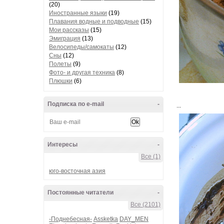
(20)
Иностранные языки
(19)
Плавания водные и подводные
(15)
Мои рассказы
(15)
Эмиграция
(13)
Велосипеды/самокаты
(12)
Сны
(12)
Полеты
(9)
Фото- и другая техника
(8)
Плюшки
(6)
Подписка по e-mail
-
...
Интересы
-
Все (1)
юго-восточная азия
Постоянные читатели
-
Все (2101)
-Поднебесная-
Assketka
DAY_MEN