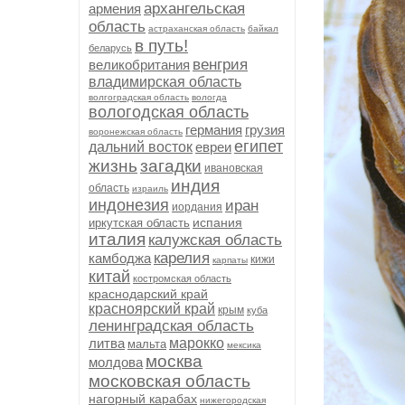
архангельская
армения
область
астраханская область
байкал
в путь!
беларусь
венгрия
великобритания
владимирская область
волгоградская область
вологда
вологодская область
германия
грузия
воронежская область
египет
дальний восток
евреи
жизнь
загадки
ивановская
индия
область
израиль
индонезия
иран
иордания
испания
иркутская область
италия
калужская область
карелия
камбоджа
кижи
карпаты
китай
костромская область
краснодарский край
красноярский край
крым
куба
ленинградская область
литва
марокко
мальта
мексика
москва
молдова
московская область
нагорный карабах
нижегородская