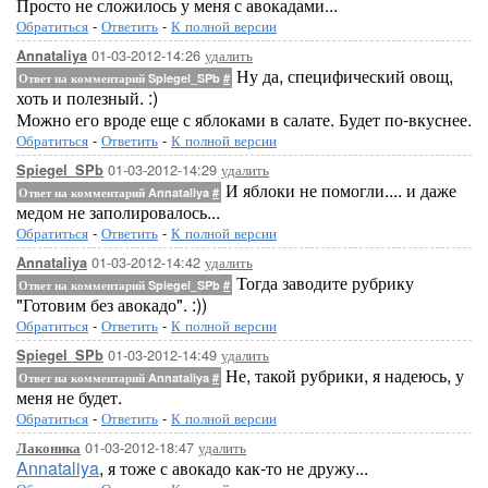
Просто не сложилось у меня с авокадами...
Обратиться
-
Ответить
-
К полной версии
01-03-2012-14:26
удалить
Annataliya
Ну да, специфический овощ,
Ответ на комментарий Spiegel_SPb
#
хоть и полезный. :)
Можно его вроде еще с яблоками в салате. Будет по-вкуснее.
Обратиться
-
Ответить
-
К полной версии
01-03-2012-14:29
удалить
Spiegel_SPb
И яблоки не помогли.... и даже
Ответ на комментарий Annataliya
#
медом не заполировалось...
Обратиться
-
Ответить
-
К полной версии
01-03-2012-14:42
удалить
Annataliya
Тогда заводите рубрику
Ответ на комментарий Spiegel_SPb
#
"Готовим без авокадо". :))
Обратиться
-
Ответить
-
К полной версии
01-03-2012-14:49
удалить
Spiegel_SPb
Не, такой рубрики, я надеюсь, у
Ответ на комментарий Annataliya
#
меня не будет.
Обратиться
-
Ответить
-
К полной версии
01-03-2012-18:47
удалить
Лаконика
Annataliya
, я тоже с авокадо как-то не дружу...