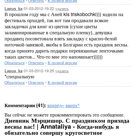
Обратиться
-
Ответить
-
К полной версии
01-03-2012-19:22
удалить
Lapus_ka
В прошлом году мы с Аней kis triskobochki))) ходили на
фестиваль орхидей, так вот там продавали всякие
закладочки для книг из цветов (сухие цветы
заламинированные в спецальную пленку), девушка
продавец посоветовала взять закладку с красно-белой
ниточкой-завязкой, якобы в Болгарии есть праздник весны.
когда принято дарить подарки перевязанные ленточками
таких цветов... Что-то мне это напоминает))))))
Обратиться
-
Ответить
-
К полной версии
01-03-2012-19:25
удалить
Lapus_ka
*специальную
Обратиться
-
Ответить
-
К полной версии
Комментарии (41):
вперёд»
вверх^
Вы сейчас не можете прокомментировать это сообщение.
Дневник Мэрцишор. С праздником прихода
весны вас! | Annataliya - Когда-нибудь я
обязательно совершу кругосветное