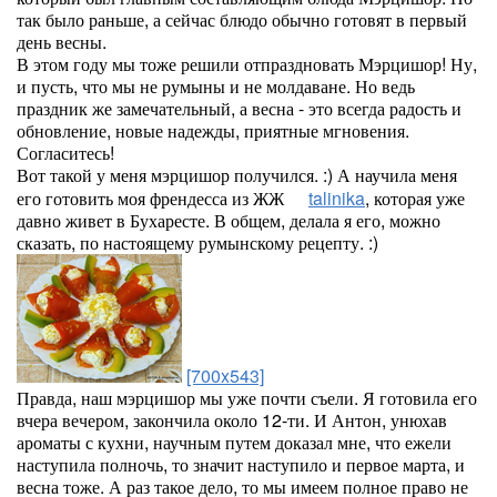
так было раньше, а сейчас блюдо обычно готовят в первый
день весны.
В этом году мы тоже решили отпраздновать Мэрцишор! Ну,
и пусть, что мы не румыны и не молдаване. Но ведь
праздник же замечательный, а весна - это всегда радость и
обновление, новые надежды, приятные мгновения.
Согласитесь!
Вот такой у меня мэрцишор получился. :) А научила меня
его готовить моя френдесса из ЖЖ
talinika
, которая уже
давно живет в Бухаресте. В общем, делала я его, можно
сказать, по настоящему румынскому рецепту. :)
[700x543]
Правда, наш мэрцишор мы уже почти съели. Я готовила его
вчера вечером, закончила около 12-ти. И Антон, унюхав
ароматы с кухни, научным путем доказал мне, что ежели
наступила полночь, то значит наступило и первое марта, и
весна тоже. А раз такое дело, то мы имеем полное право не