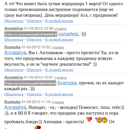
А то! Что может быть лучше мэрцишора 1 марта! От одного
только произношения настроение поднимается (еще не
сразу выговоришь). День мерцишора! Ага, с праздником!
Обратиться
-
Ответить
-
К полной версии
01-03-2012-10:39
удалить
Annataliya
cumartesi
, :)))
Ответ на комментарий cumartesi
#
Обратиться
-
Ответить
-
К полной версии
01-03-2012-10:52
удалить
Syamuka
Annataliya
, Вы с Антошиком - просто прелесть! Ты, из-за
того, что придумываешь к каждому празднику всякую
вкусность, а он за "научное доказательства!" :))
Обратиться
-
Ответить
-
К полной версии
01-03-2012-10:57
удалить
Annataliya
Syamuka
, причем, он их находит
Ответ на комментарий Syamuka
#
каждый раз. :)))
Обратиться
-
Ответить
-
К полной версии
01-03-2012-11:16
удалить
Syamuka
Annataliya
, Находит, - ну, - молодец! Помогает, типа, тебе:))
:)), и в 00.0 5 говорит, что праздник уже наступил и пора
пробовать блюдо:)) Антошик - прелесть!
От