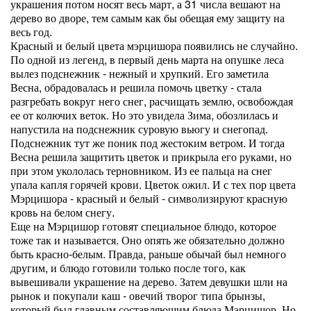
украшения потом носят весь март, а 31 числа вешают на
дерево во дворе, тем самым как бы обещая ему защиту на
весь год.
Красный и белый цвета мэрцишора появились не случайно.
По одной из легенд, в первый день марта на опушке леса
вылез подснежник - нежный и хрупкий. Его заметила
Весна, обрадовалась и решила помочь цветку - стала
разгребать вокруг него снег, расчищать землю, освобождая
ее от колючих веток. Но это увидела Зима, обозлилась и
напустила на подснежник суровую вьюгу и снегопад.
Подснежник тут же поник под жестоким ветром. И тогда
Весна решила защитить цветок и прикрыла его руками, но
при этом укололась терновником. Из ее пальца на снег
упала капля горячей крови. Цветок ожил. И с тех пор цвета
Мэрцишора - красный и белый - символизируют красную
кровь на белом снегу.
Еще на Мэрцишор готовят специальное блюдо, которое
тоже так и называется. Оно опять же обязательно должно
быть красно-белым. Правда, раньше обычай был немного
другим, и блюдо готовили только после того, как
вывешивали украшение на дерево. Затем девушки шли на
рынок и покупали каш - овечий творог типа брынзы,
который был главным составляющим блюда Мэрцишор. Но