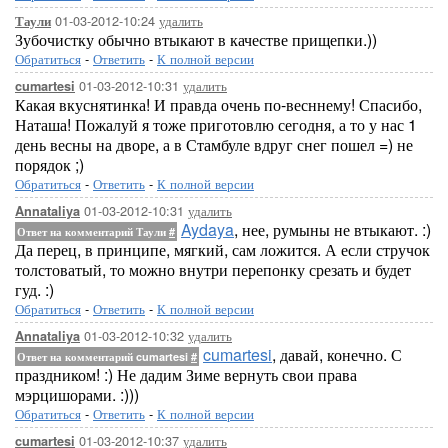
01-03-2012-10:24
удалить
Таули
Зубочистку обычно втыкают в качестве прищепки.))
Обратиться
-
Ответить
-
К полной версии
01-03-2012-10:31
удалить
cumartesi
Какая вкуснятинка! И правда очень по-весннему! Спасибо,
Наташа! Пожалуй я тоже приготовлю сегодня, а то у нас 1
день весны на дворе, а в Стамбуле вдруг снег пошел =) не
порядок ;)
Обратиться
-
Ответить
-
К полной версии
01-03-2012-10:31
удалить
Annataliya
Aydaya
, нее, румыны не втыкают. :)
Ответ на комментарий Таули
#
Да перец, в принципе, мягкий, сам ложится. А если стручок
толстоватый, то можно внутри перепонку срезать и будет
гуд. :)
Обратиться
-
Ответить
-
К полной версии
01-03-2012-10:32
удалить
Annataliya
cumartesi
, давай, конечно. С
Ответ на комментарий cumartesi
#
праздником! :) Не дадим Зиме вернуть свои права
мэрцишорами. :)))
Обратиться
-
Ответить
-
К полной версии
01-03-2012-10:37
удалить
cumartesi