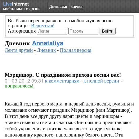
Live
Internet
Дневники
Личка
мобильная версия
Вы были перенаправлены на мобильную версию
страницы.
Вернуться!
Авторизация
Дневник
Annataliya
Лента друзей
-
Дневник
-
Полная версия
Мэрцишор. С праздником прихода весны вас!
01-03-2012 09:31
к комментариям
-
к полной версии
-
понравилось!
Каждый год первого марта, в первый день весны, румыны и
молдаване отмечают праздник Мэрцишор (или Мартишор).
В этот день все друг другу дарят цветы и мэрцишоры -
этакие символы света и счастья. Они обычно представляют
собой украшения из ниток, чаще всего в виде куколок,
наполовинку красного, наполовинку белого цвета. Эти