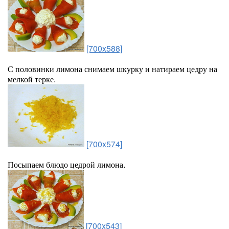
[700x588]
С половинки лимона снимаем шкурку и натираем цедру на
мелкой терке.
[700x574]
Посыпаем блюдо цедрой лимона.
[700x543]