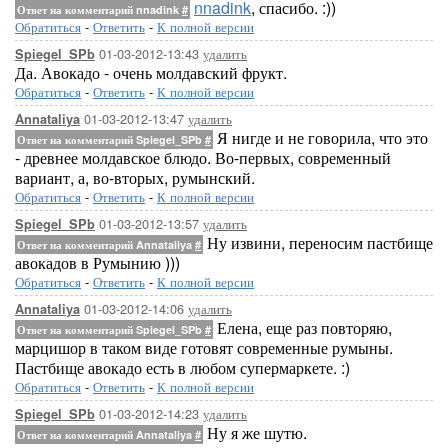
nnadink
, спасибо. :))
Ответ на комментарий nnadink
#
Обратиться
-
Ответить
-
К полной версии
01-03-2012-13:43
удалить
Spiegel_SPb
Да. Авокадо - очень молдавский фрукт.
Обратиться
-
Ответить
-
К полной версии
01-03-2012-13:47
удалить
Annataliya
Я нигде и не говорила, что это
Ответ на комментарий Spiegel_SPb
#
- древнее молдавское блюдо. Во-первых, современный
вариант, а, во-вторых, румынский.
Обратиться
-
Ответить
-
К полной версии
01-03-2012-13:57
удалить
Spiegel_SPb
Ну извини, переносим пастбище
Ответ на комментарий Annataliya
#
авокадов в Румынию )))
Обратиться
-
Ответить
-
К полной версии
01-03-2012-14:06
удалить
Annataliya
Елена, еще раз повторяю,
Ответ на комментарий Spiegel_SPb
#
марцишор в таком виде готовят современные румыны.
Пастбище авокадо есть в любом супермаркете. :)
Обратиться
-
Ответить
-
К полной версии
01-03-2012-14:23
удалить
Spiegel_SPb
Ну я же шутю.
Ответ на комментарий Annataliya
#