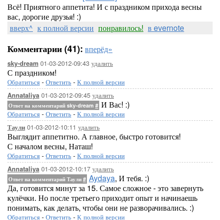
Всё! Приятного аппетита! И с праздником прихода весны
вас, дорогие друзья! :)
вверх^
к полной версии
понравилось!
в evernote
Комментарии (41):
вперёд»
01-03-2012-09:43
удалить
sky-dream
С праздником!
Обратиться
-
Ответить
-
К полной версии
01-03-2012-09:45
удалить
Annataliya
И Вас! :)
Ответ на комментарий sky-dream
#
Обратиться
-
Ответить
-
К полной версии
01-03-2012-10:11
удалить
Таули
Выглядит аппетитно. А главное, быстро готовится!
С началом весны, Наташ!
Обратиться
-
Ответить
-
К полной версии
01-03-2012-10:17
удалить
Annataliya
Aydaya
, И тебя. :)
Ответ на комментарий Таули
#
Да, готовится минут за 15. Самое сложное - это завернуть
кулёчки. Но после третьего приходит опыт и начинаешь
понимать, как делать, чтобы они не разворачивались. :)
Обратиться
-
Ответить
-
К полной версии