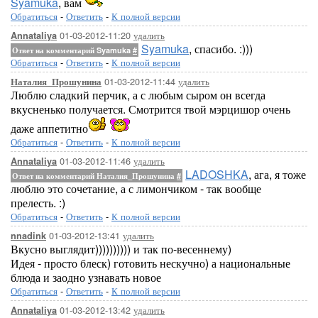
Syamuka
, вам
Обратиться
-
Ответить
-
К полной версии
01-03-2012-11:20
удалить
Annataliya
Syamuka
, спасибо. :)))
Ответ на комментарий Syamuka
#
Обратиться
-
Ответить
-
К полной версии
01-03-2012-11:44
удалить
Наталия_Прошунина
Люблю сладкий перчик, а с любым сыром он всегда
вкусненько получается. Смотрится твой мэрцишор очень
даже аппетитно
Обратиться
-
Ответить
-
К полной версии
01-03-2012-11:46
удалить
Annataliya
LADOSHKA
, ага, я тоже
Ответ на комментарий Наталия_Прошунина
#
люблю это сочетание, а с лимончиком - так вообще
прелесть. :)
Обратиться
-
Ответить
-
К полной версии
01-03-2012-13:41
удалить
nnadink
Вкусно выглядит)))))))))) и так по-весеннему)
Идея - просто блеск) готовить нескучно) а национальные
блюда и заодно узнавать новое
Обратиться
-
Ответить
-
К полной версии
01-03-2012-13:42
удалить
Annataliya