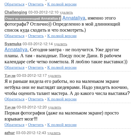
Обратиться
-
Ответить
-
К полной версии
03-03-2012-12:10
удалить
Challenging
Annataliya
, именно этого
Ответ на комментарий Annataliya
#
фотографа? Отлично)) Определенно в мой длиннющий
список куда сходить и что посмотреть.)
Обратиться
-
Ответить
-
К полной версии
03-03-2012-12:14
удалить
Syamuka
Annataliya
, Сегодня-завтра - не получится. Уже другие
планы. А там - выходные. Поеду после Дани. В рабочем
календаре себе четко пометила. Я люблю такие выставки:))
Обратиться
-
Ответить
-
К полной версии
03-03-2012-12:17
удалить
Таули
Я и раньше видела его работы, но на маленьком экране
нетбука они не выглядят шедеврами. Надо увидеть воочию,
чтобы оценить талант мастера. А до какого числа выставка?
Обратиться
-
Ответить
-
К полной версии
03-03-2012-12:20
удалить
Таули
Первая фотография (даже на маленьком экране) просто
взрывает мозг!!!
Обратиться
-
Ответить
-
К полной версии
03-03-2012-12:43
удалить
azhur