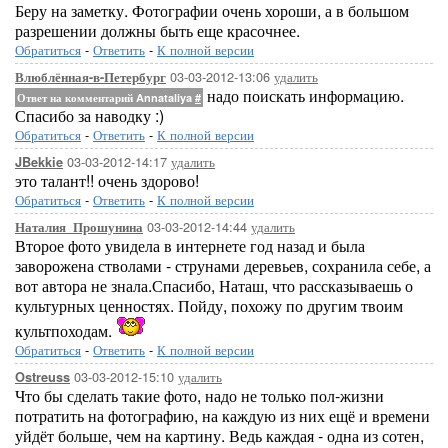
Беру на заметку. Фотографии очень хороши, а в большом
разрешении должны быть еще красочнее.
Обратиться
-
Ответить
-
К полной версии
03-03-2012-13:06
удалить
Влюблённая-в-Петербург
надо поискать информацию.
Ответ на комментарий Annataliya
#
Спасибо за наводку :)
Обратиться
-
Ответить
-
К полной версии
03-03-2012-14:17
удалить
JBekkie
это талант!! очень здорово!
Обратиться
-
Ответить
-
К полной версии
03-03-2012-14:44
удалить
Наталия_Прошунина
Второе фото увидела в интернете год назад и была
заворожена стволами - струнами деревьев, сохранила себе, а
вот автора не знала.Спасибо, Наташ, что рассказываешь о
культурных ценностях. Пойду, похожу по другим твоим
культпоходам.
Обратиться
-
Ответить
-
К полной версии
03-03-2012-15:10
удалить
Ostreuss
Что бы сделать такие фото, надо не только пол-жизни
потратить на фотографию, на каждую из них ещё и времени
уйдёт больше, чем на картину. Ведь каждая - одна из сотен,