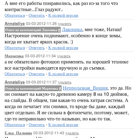
А мне его работы понравились, как раз из-за того что
контрастные...Глаз радуют..
Обратиться
-
Ответить
-
К полной версии
03-03-2012-11:26
удалить
Annataliya
Лаконика
, мне тоже, Наташ!
Ответ на комментарий Лаконика
#
Настроение очень поднимают, особенно в конце зимы,
когда не хватает ярких красок. :)
Обратиться
-
Ответить
-
К полной версии
03-03-2012-11:34
удалить
Марженка
а не обязательно фотошоп применять. на хорошей технике
все настройки выводятся вручную и до съемки.
Обратиться
-
Ответить
-
К полной версии
03-03-2012-11:37
удалить
Annataliya
Непролазная_Вишня
, это да. Но
Ответ на комментарий Марженка
#
он снимает на какую-то древнюю камеру 8 на 10 дюймов,
на слайды. В общем, там какая-то очень хитрая система. А
когда он печатает эти снимки, то вроде бы даже, каждый
цвет отдельно. Я не сильна в фотопечати, поэтому, может,
где-то неправильно что-то называю, но как-то так.
Обратиться
-
Ответить
-
К полной версии
03-03-2012-11:43
удалить
Елка_Палкина