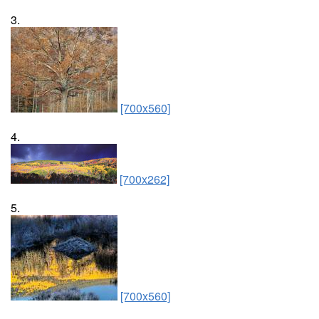
3.
[700x560]
4.
[700x262]
5.
[700x560]