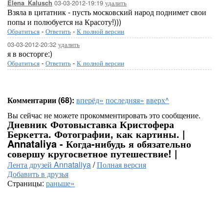
03-03-2012-19:19
удалить
Elena_Kalusch
Взяла в цитатник - пусть московский народ поднимет свои
попы и полюбуется на Красоту!)))
Обратиться
-
Ответить
-
К полной версии
03-03-2012-20:32
удалить
я в восторге:)
Обратиться
-
Ответить
-
К полной версии
Комментарии (68):
вперёд»
последняя»
вверх^
Вы сейчас не можете прокомментировать это сообщение.
Дневник Фотовыставка Кристофера
Беркетта. Фотографии, как картины. |
Annataliya - Когда-нибудь я обязательно
совершу кругосветное путешествие! |
Лента друзей Annataliya
/
Полная версия
Добавить в друзья
Страницы:
раньше»