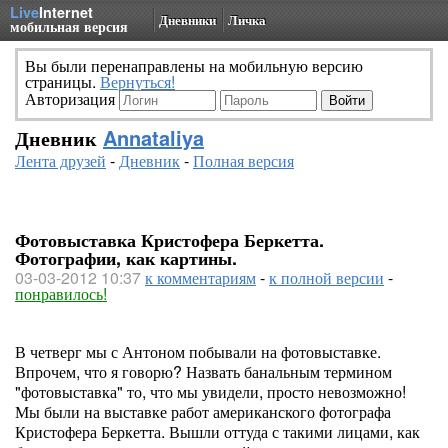
Live
Internet
Дневники
Личка
мобильная версия
Вы были перенаправлены на мобильную версию
страницы.
Вернуться!
Авторизация
Дневник
Annataliya
Лента друзей
-
Дневник
-
Полная версия
Фотовыставка Кристофера Беркетта.
Фотографии, как картины.
03-03-2012 10:37
к комментариям
-
к полной версии
-
понравилось!
В четверг мы с Антоном побывали на фотовыставке.
Впрочем, что я говорю? Назвать банальным термином
"фотовыставка" то, что мы увидели, просто невозможно!
Мы были на выставке работ американского фотографа
Кристофера Беркетта. Вышли оттуда с такими лицами, как