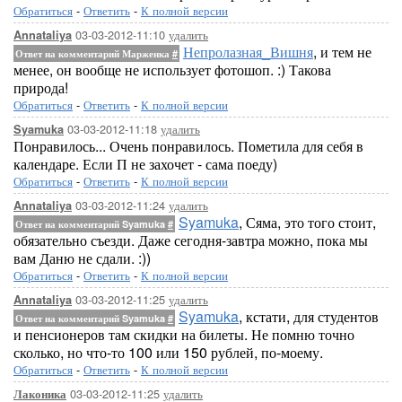
Обратиться
-
Ответить
-
К полной версии
03-03-2012-11:10
удалить
Annataliya
Непролазная_Вишня
, и тем не
Ответ на комментарий Марженка
#
менее, он вообще не использует фотошоп. :) Такова
природа!
Обратиться
-
Ответить
-
К полной версии
03-03-2012-11:18
удалить
Syamuka
Понравилось... Очень понравилось. Пометила для себя в
календаре. Если П не захочет - сама поеду)
Обратиться
-
Ответить
-
К полной версии
03-03-2012-11:24
удалить
Annataliya
Syamuka
, Сяма, это того стоит,
Ответ на комментарий Syamuka
#
обязательно съезди. Даже сегодня-завтра можно, пока мы
вам Даню не сдали. :))
Обратиться
-
Ответить
-
К полной версии
03-03-2012-11:25
удалить
Annataliya
Syamuka
, кстати, для студентов
Ответ на комментарий Syamuka
#
и пенсионеров там скидки на билеты. Не помню точно
сколько, но что-то 100 или 150 рублей, по-моему.
Обратиться
-
Ответить
-
К полной версии
03-03-2012-11:25
удалить
Лаконика