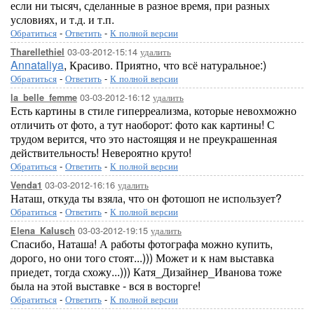
если ни тысяч, сделанные в разное время, при разных
условиях, и т.д. и т.п.
Обратиться
-
Ответить
-
К полной версии
03-03-2012-15:14
удалить
Tharellethiel
Annataliya
, Красиво. Приятно, что всё натуральное:)
Обратиться
-
Ответить
-
К полной версии
03-03-2012-16:12
удалить
la_belle_femme
Есть картины в стиле гиперреализма, которые невохможно
отличить от фото, а тут наоборот: фото как картины! С
трудом верится, что это настоящяя и не преукрашенная
действительность! Невероятно круто!
Обратиться
-
Ответить
-
К полной версии
03-03-2012-16:16
удалить
Venda1
Наташ, откуда ты взяла, что он фотошоп не использует?
Обратиться
-
Ответить
-
К полной версии
03-03-2012-19:15
удалить
Elena_Kalusch
Спасибо, Наташа! А работы фотографа можно купить,
дорого, но они того стоят...))) Может и к нам выставка
приедет, тогда схожу...))) Катя_Дизайнер_Иванова тоже
была на этой выставке - вся в восторге!
Обратиться
-
Ответить
-
К полной версии