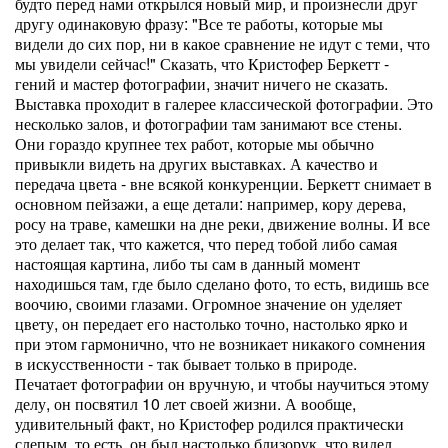
будто перед нами открылся новый мир, и произнесли друг
другу одинаковую фразу: "Все те работы, которые мы
видели до сих пор, ни в какое сравнение не идут с теми, что
мы увидели сейчас!" Сказать, что Кристофер Беркетт -
гений и мастер фотографии, значит ничего не сказать.
Выставка проходит в галерее классической фотографии. Это
несколько залов, и фотографии там занимают все стены.
Они гораздо крупнее тех работ, которые мы обычно
привыкли видеть на других выставках. А качество и
передача цвета - вне всякой конкуренции. Беркетт снимает в
основном пейзажи, а еще детали: например, кору дерева,
росу на траве, камешки на дне реки, движение волны. И все
это делает так, что кажется, что перед тобой либо самая
настоящая картина, либо ты сам в данный момент
находишься там, где было сделано фото, то есть, видишь все
воочию, своими глазами. Огромное значение он уделяет
цвету, он передает его настолько точно, настолько ярко и
при этом гармонично, что не возникает никакого сомнения
в искусственности - так бывает только в природе.
Печатает фотографии он вручную, и чтобы научиться этому
делу, он посвятил 10 лет своей жизни. А вообще,
удивительный факт, но Кристофер родился практически
слепым, то есть, он был настолько близорук, что видел