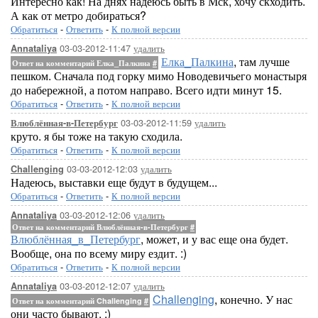
Интересно как! На днях надеюсь быть в Мск, хочу скходить.
А как от метро добираться?
Обратиться
-
Ответить
-
К полной версии
03-03-2012-11:47
удалить
Annataliya
Елка_Палкина
, там лучше
Ответ на комментарий Елка_Палкина
#
пешком. Сначала под горку мимо Новодевичьего монастыря
до набережной, а потом направо. Всего идти минут 15.
Обратиться
-
Ответить
-
К полной версии
03-03-2012-11:59
удалить
Влюблённая-в-Петербург
круто. я бы тоже на такую сходила.
Обратиться
-
Ответить
-
К полной версии
03-03-2012-12:03
удалить
Challenging
Надеюсь, выставки еще будут в будущем...
Обратиться
-
Ответить
-
К полной версии
03-03-2012-12:06
удалить
Annataliya
Ответ на комментарий Влюблённая-в-Петербург
#
Влюблённая_в_Петербург
, может, и у вас еще она будет.
Вообще, она по всему миру ездит. :)
Обратиться
-
Ответить
-
К полной версии
03-03-2012-12:07
удалить
Annataliya
Challenging
, конечно. У нас
Ответ на комментарий Challenging
#
они часто бывают. :)