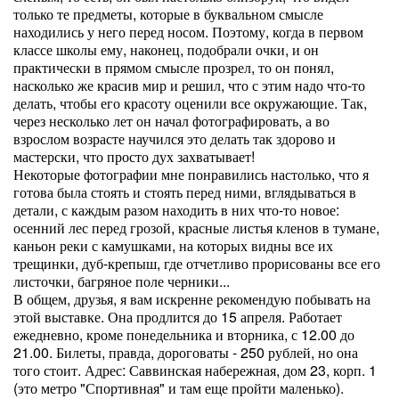
только те предметы, которые в буквальном смысле
находились у него перед носом. Поэтому, когда в первом
классе школы ему, наконец, подобрали очки, и он
практически в прямом смысле прозрел, то он понял,
насколько же красив мир и решил, что с этим надо что-то
делать, чтобы его красоту оценили все окружающие. Так,
через несколько лет он начал фотографировать, а во
взрослом возрасте научился это делать так здорово и
мастерски, что просто дух захватывает!
Некоторые фотографии мне понравились настолько, что я
готова была стоять и стоять перед ними, вглядываться в
детали, с каждым разом находить в них что-то новое:
осенний лес перед грозой, красные листья кленов в тумане,
каньон реки с камушками, на которых видны все их
трещинки, дуб-крепыш, где отчетливо прорисованы все его
листочки, багряное поле черники...
В общем, друзья, я вам искренне рекомендую побывать на
этой выставке. Она продлится до 15 апреля. Работает
ежедневно, кроме понедельника и вторника, с 12.00 до
21.00. Билеты, правда, дороговаты - 250 рублей, но она
того стоит. Адрес: Саввинская набережная, дом 23, корп. 1
(это метро "Спортивная" и там еще пройти маленько).