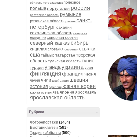
полезное
область
петрозаводск
россия
польша
португалия
румыния
ростовская область
санкт-
рязанская область
рязань
петербург
сахалин
сахалинская область
северная
северная осетия
македония
сибирь
северный кавказ
ссылки
сицилия
словакия
словения
сша
тверская
татарстан
таймыр
область
тунис
тульская область
украина
уганда
турция
урал
финляндия
франция
чехия
швеция
чили
чечня
швейцария
южная корея
эстония
эфиопия
япония
ярославль
ява
южная осетия
ярославская область
Рубрики
-
Фоторепортажи
(1464)
Выставки/музеи
(591)
Традиции/обычаи
(590)