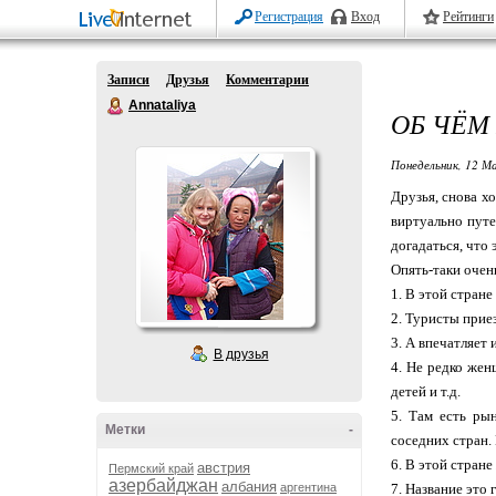
Регистрация
Вход
Рейтинги
Записи
Друзья
Комментарии
Annataliya
ОБ ЧЁМ
Понедельник, 12 М
Друзья, снова х
виртуально путе
догадаться, что э
Опять-таки очень
1. В этой стран
2. Туристы прие
3. А впечатляет 
В друзья
4. Не редко жен
детей и т.д.
5. Там есть ры
Метки
-
соседних стран.
6. В этой стран
австрия
Пермский край
азербайджан
албания
аргентина
7. Название это 