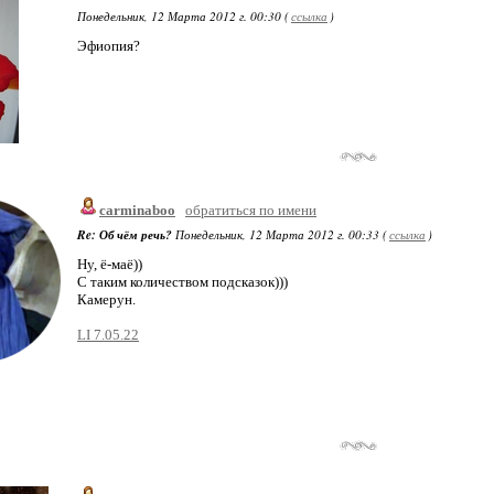
Понедельник, 12 Марта 2012 г. 00:30 (
ссылка
)
Эфиопия?
carminaboo
обратиться по имени
Re: Об чём речь?
Понедельник, 12 Марта 2012 г. 00:33 (
ссылка
)
Ну, ё-маё))
С таким количеством подсказок)))
Камерун.
LI 7.05.22