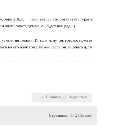
ым, коий в ЖЖ
max_raduga
. Он организует туры в
ом очень хочет, думаю, он будет вам рад. :)
 узнали на лекции. И, если кому интересно, можете
ься на его блог тоже можно: если он не ленится, то
Нравится
Поделиться
Страницы:
[1]
2
[
Новые
]