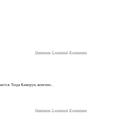
Ответить
С цитатой
В цитатник
ается. Тогда Камерун, конечно...
Ответить
С цитатой
В цитатник