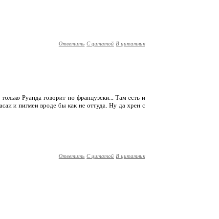
Ответить
С цитатой
В цитатник
только Руанда говорит по французски... Там есть и
саи и пигмеи вроде бы как не оттуда. Ну да хрен с
Ответить
С цитатой
В цитатник