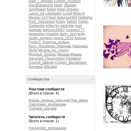
Elen_i_rebyata
Evgenij_Ruskich
Handbalancing
Heler
JBekkie
JulyFlower
Kelen
Khan-Dragon
Lapus_ka
Libertador
Lussit
Mela-ni
Melody-143
Nam
Natalya4455
Nattaliya
Pani_Ostrowska
Roksy
Taikhe
Yogini-
Sashenka
erlika
fro
gedichte
gost
harimau
karlsonchik67
lozanna777
nepaprika
nnadink
starry_fairy
teyty
vasily_sergeev
vesna_2010
Аргона
Граф-С
Золотое_кольцо
Катя_Дизайнер_Иванова
Лаконика
ЛеДо
Мелом_по_стеклу
Мудрый_Бодрис
Мышка-Машка
Наталия_Прошунина
Норманн
Сергей_Щипин
София_Выговская-
Блехман
Юксаре
Сообщества
-
Участник сообществ
(Всего в списке: 4)
Кошки_разных_народов
Пни_мира
Городские_взломщики
Пойдем_поедим
Читатель сообществ
(Всего в списке: 1)
Городские_взломщики