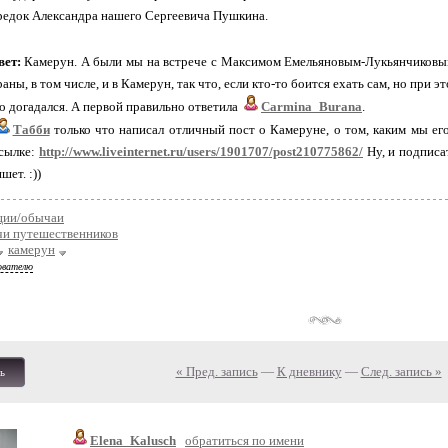
редок Александра нашего Сергеевича Пушкина.
вет:
Камерун. А были мы на встрече с Максимом Емельяновым-Лукьянчиков
аны, в том числе, и в Камерун, так что, если кто-то боится ехать сам, но при эт
о догадался. А первой правильно ответила
Carmina_Burana
.
Табби
только что написал отличный пост о Камеруне, о том, каким мы его
ссылке:
http://www.liveinternet.ru/users/1901707/post210775862/
Ну, и подписат
ет. :))
ции/обычаи
чи путешественников
камерун
ователю
« Пред. запись
—
К дневнику
—
След. запись »
ь
Elena_Kalusch
обратиться по имени