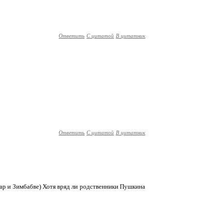
Ответить
С цитатой
В цитатник
Ответить
С цитатой
В цитатник
вуар и Зимбабве) Хотя вряд ли родственники Пушкина