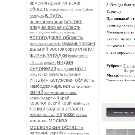
архангельская
армения
8. Отсюда был п
область
астраханская область
байкал
Удачи. :)
в путь!
беларусь
Правильный от
венгрия
великобритания
разные дикие стр
владимирская область
Молодцы все, кт
волгоградская область
вологда
вологодская область
Кстати, Антон
германия
грузия
воронежская область
посмотреть по 
египет
дальний восток
евреи
очень хорошо пиш
жизнь
загадки
ивановская
индия
область
израиль
Рубрики:
Тради
индонезия
иран
иордания
Встре
испания
иркутская область
Метки:
загадки
италия
калужская область
Понравилось:
1 польз
карелия
камбоджа
кижи
карпаты
китай
костромская область
краснодарский край
красноярский край
крым
куба
ленинградская область
Комментироват
литва
марокко
мальта
мексика
москва
молдова
московская область
нагорный карабах
нижегородская