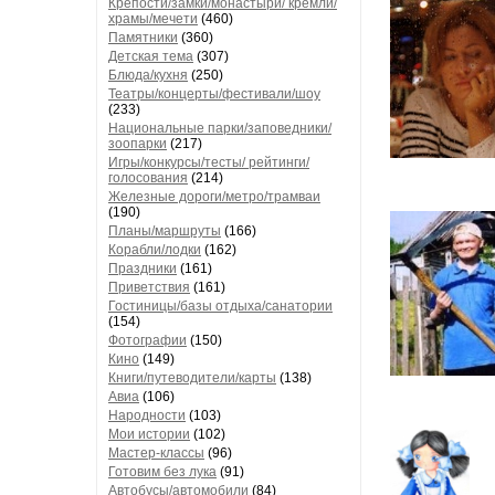
Крепости/замки/монастыри/ кремли/
храмы/мечети
(460)
Памятники
(360)
Детская тема
(307)
Блюда/кухня
(250)
Театры/концерты/фестивали/шоу
(233)
Национальные парки/заповедники/
зоопарки
(217)
Игры/конкурсы/тесты/ рейтинги/
голосования
(214)
Железные дороги/метро/трамваи
(190)
Планы/маршруты
(166)
Корабли/лодки
(162)
Праздники
(161)
Приветствия
(161)
Гостиницы/базы отдыха/санатории
(154)
Фотографии
(150)
Кино
(149)
Книги/путеводители/карты
(138)
Авиа
(106)
Народности
(103)
Мои истории
(102)
Мастер-классы
(96)
Готовим без лука
(91)
Автобусы/автомобили
(84)