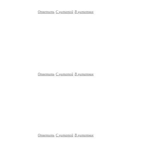
Ответить
С цитатой
В цитатник
Ответить
С цитатой
В цитатник
Ответить
С цитатой
В цитатник