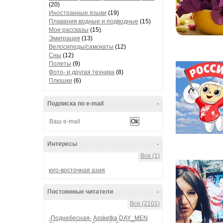
(20)
Иностранные языки
(19)
Плавания водные и подводные
(15)
Мои рассказы
(15)
Эмиграция
(13)
Велосипеды/самокаты
(12)
Сны
(12)
Полеты
(9)
Фото- и другая техника
(8)
Плюшки
(6)
Подписка по e-mail
-
Интересы
-
Все (1)
юго-восточная азия
Постоянные читатели
-
Все (2101)
-Поднебесная-
Assketka
DAY_MEN