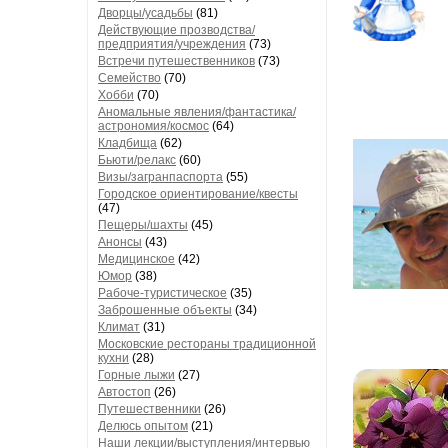
Дворцы/усадьбы
(81)
Действующие прозводства/
предприятия/учреждения
(73)
Встречи путешественников
(73)
Семейство
(70)
Хобби
(70)
Аномальные явления/фантастика/
астрономия/космос
(64)
Кладбища
(62)
Бьюти/релакс
(60)
Визы/загранпаспорта
(55)
Городское ориентирование/квесты
(47)
Пещеры/шахты
(45)
Анонсы
(43)
Медицинское
(42)
Юмор
(38)
Рабоче-туристическое
(35)
Заброшенные объекты
(34)
Климат
(31)
Московские рестораны традиционной
кухни
(28)
Горные лыжи
(27)
Автостоп
(26)
Путешественники
(26)
Делюсь опытом
(21)
Наши лекции/выступления/интервью