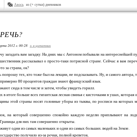
Авось
из (+ сутки) дневников
 РЕЧЬ?
арта 2012 г. 00:28
+ в цитатник
очу загадать вам загадку. На днях мы с Антоном побывали на интереснейшей п
шественник рассказывал о просто-таки потрясной стране. Сейчас я вам переч
то за страна, ок?
 попрошу тех, кто тоже был на лекции, не подсказывать. Ну, и самого автора, т
е примерно 80 процентов граждан знают французский язык.
зжают сюда в том числе и затем, чтобы увидеть горилл.
их в итоге больше всех гигантская лесная свинья с кисточками в ушах, которая 
щины этой страны носят головные уборы из тыквы, по росписи на которых м
нок, на который совершенно спокойно каждую неделю приплывают на лодк
 Границы для них там совершенно открыты.
е живут одни из самых маленьких и одни из самых больших людей на Земле.
государство получило из-за речки, полной креветок.