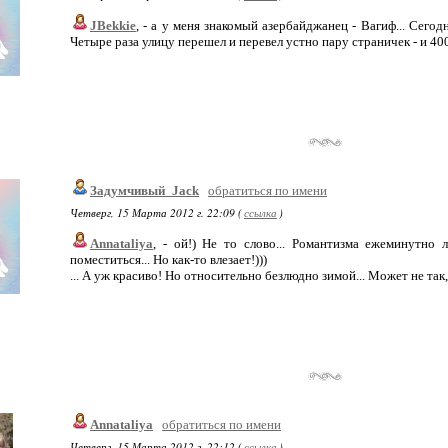
JBekkie
, - а у меня знакомый азербайджанец - Вагиф... Сего
Четыре раза улицу перешел и перевел устно пару страничек - и 400 
Задумчивый_Jack
обратиться по имени
Четверг, 15 Марта 2012 г. 22:09 (
ссылка
)
Annataliya
, - ой!) Не то слово... Романтизма ежеминутно 
поместиться... Но как-то влезает!)))
... А уж красиво! Но относительно безлюдно зимой... Может не так, 
Annataliya
обратиться по имени
Четверг, 15 Марта 2012 г. 22:12 (
ссылка
)