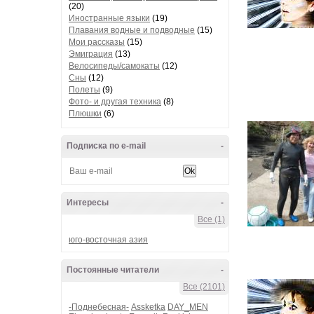
(20)
Иностранные языки
(19)
Плавания водные и подводные
(15)
Мои рассказы
(15)
Эмиграция
(13)
Велосипеды/самокаты
(12)
Сны
(12)
Полеты
(9)
Фото- и другая техника
(8)
Плюшки
(6)
Подписка по e-mail
-
Интересы
-
Все (1)
юго-восточная азия
Постоянные читатели
-
Все (2101)
-Поднебесная-
Assketka
DAY_MEN