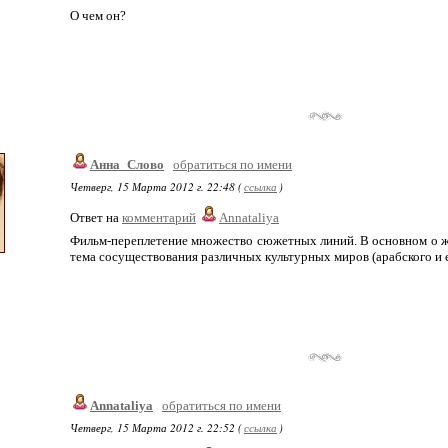
О чем он?
Анна_Слово
обратиться по имени
Четверг, 15 Марта 2012 г. 22:48 (
ссылка
)
Ответ на
комментарий
Annataliya
Фильм-переплетение множество сюжетных линий. В основном о жиз
тема сосуществования различных культурных миров (арабского и е
Annataliya
обратиться по имени
Четверг, 15 Марта 2012 г. 22:52 (
ссылка
)