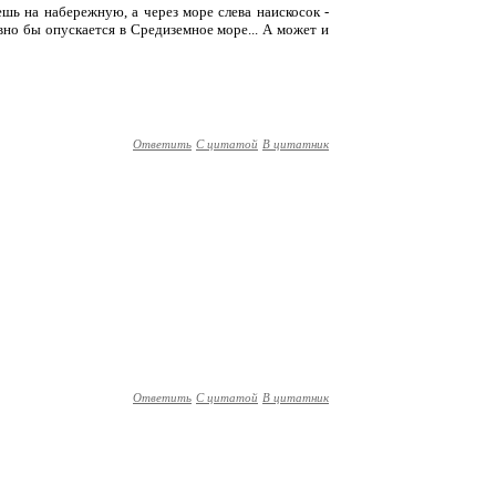
ешь на набережную, а через море слева наискосок -
овно бы опускается в Средиземное море... А может и
Ответить
С цитатой
В цитатник
Ответить
С цитатой
В цитатник