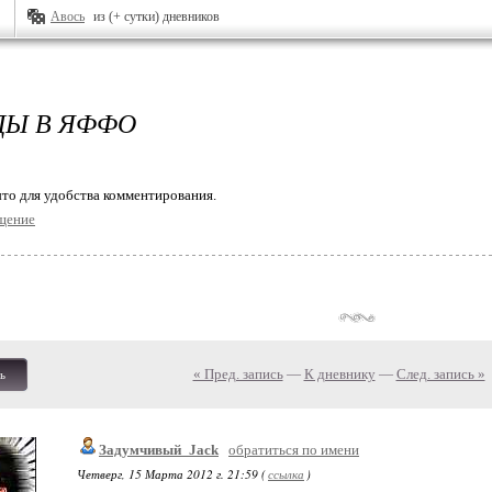
Авось
из (+ сутки) дневников
Ы В ЯФФО
то для удобства комментирования.
щение
« Пред. запись
—
К дневнику
—
След. запись »
ь
Задумчивый_Jack
обратиться по имени
Четверг, 15 Марта 2012 г. 21:59 (
ссылка
)