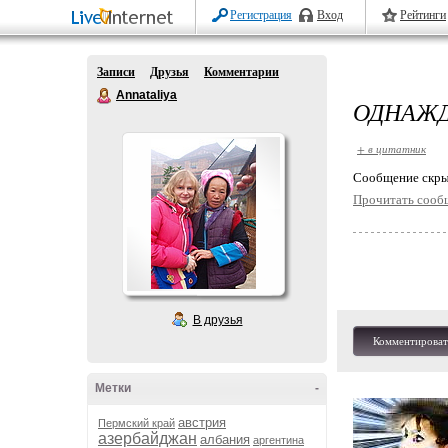
Регистрация
Вход
Рейтинги
Записи
Друзья
Комментарии
Annataliya
ОДНАЖД
+ в цитатник
Cообщение скры
Прочитать сооб
В друзья
Комментироват
Метки
-
австрия
Пермский край
азербайджан
албания
аргентина