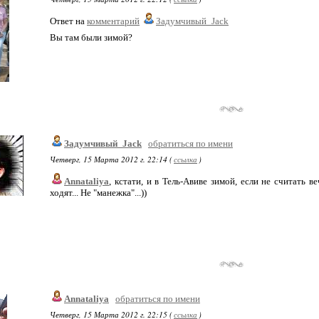
Ответ на
комментарий
Задумчивый_Jack
Вы там были зимой?
Задумчивый_Jack
обратиться по имени
Четверг, 15 Марта 2012 г. 22:14 (
ссылка
)
Annataliya
, кстати, и в Тель-Авиве зимой, если не считать 
ходят... Не "манежка"...))
Annataliya
обратиться по имени
Четверг, 15 Марта 2012 г. 22:15 (
ссылка
)