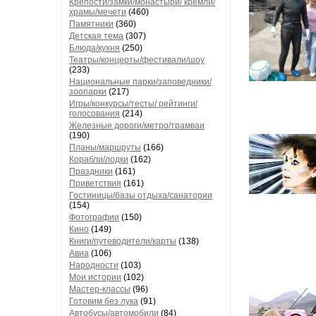
Крепости/замки/монастыри/ кремли/
храмы/мечети
(460)
Памятники
(360)
Детская тема
(307)
Блюда/кухня
(250)
Театры/концерты/фестивали/шоу
(233)
Национальные парки/заповедники/
зоопарки
(217)
Игры/конкурсы/тесты/ рейтинги/
голосования
(214)
Железные дороги/метро/трамваи
(190)
Планы/маршруты
(166)
Корабли/лодки
(162)
Праздники
(161)
Приветствия
(161)
Гостиницы/базы отдыха/санатории
(154)
Фотографии
(150)
Кино
(149)
Книги/путеводители/карты
(138)
Авиа
(106)
Народности
(103)
Мои истории
(102)
Мастер-классы
(96)
Готовим без лука
(91)
Автобусы/автомобили
(84)