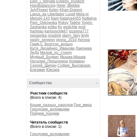
Elen_i_rebyata
Evgenij_Ruskich
Handbalancing
Heler
JBekkie
JulyFlower
Kelen
Khan-Dragon
Lapus_ka
Libertador
Lussit
Mela-ni
Melody-143
Nam
Natalya4455
Nattaliya
Pani_Ostrowska
Roksy
Taikhe
Yogini-
Sashenka
erlika
fro
gedichte
gost
harimau
karlsonchik67
lozanna777
nepaprika
nnadink
starry_fairy
teyty
vasily_sergeev
vesna_2010
Аргона
Граф-С
Золотое_кольцо
Катя_Дизайнер_Иванова
Лаконика
ЛеДо
Мелом_по_стеклу
Мудрый_Бодрис
Мышка-Машка
Наталия_Прошунина
Норманн
Сергей_Щипин
София_Выговская-
Блехман
Юксаре
Сообщества
-
Участник сообществ
(Всего в списке: 4)
Кошки_разных_народов
Пни_мира
Городские_взломщики
Пойдем_поедим
Читатель сообществ
(Всего в списке: 1)
Городские_взломщики