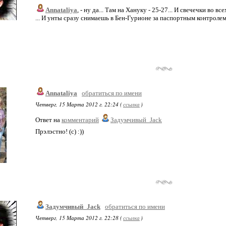
Annataliya
, - ну да... Там на Хануку - 25-27... И свечечки во вс
... И унты сразу снимаешь в Бен-Гурионе за паспортным контролем и
Annataliya
обратиться по имени
Четверг, 15 Марта 2012 г. 22:24 (
ссылка
)
Ответ на
комментарий
Задумчивый_Jack
Прэлэстно! (с) :))
Задумчивый_Jack
обратиться по имени
Четверг, 15 Марта 2012 г. 22:28 (
ссылка
)