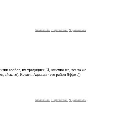
Ответить
С цитатой
В цитатник
ни арабов, их традициях. И, конечно же, все та же
врейского). Кстати, Аджами - это район Яффо ;))
Ответить
С цитатой
В цитатник