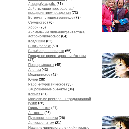
Дворцы/усадьбы
(81)
Действующие прозводства/
предприятия/учреждения
(73)
Встречи путешественников
(73)
Семейство
(70)
Хобби
(70)
Аномальные явления/фантастика/
астрономия/космос
(64)
Кладбища
(62)
Бьюти/релакс
(60)
Визы/загранпаспорта
(55)
Городское ориентирование/квесты
(47)
Пещеры/шахты
(45)
Анонсы
(43)
Медицинское
(42)
Юмор
(38)
Рабоче-туристическое
(35)
Заброшенные объекты
(34)
Климат
(31)
Московские рестораны традиционной
кухни
(28)
Горные лыжи
(27)
Автостоп
(26)
Путешественники
(26)
Делюсь опытом
(21)
Наши лекции/выступления/интервью