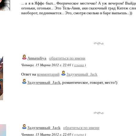
... а я в Яффо был... Феерическое местечко! А уж вечером! Выйд
огоньки, огоньки... Это Тель-Авив, аки сказочный град Китеж сл
наоборот, поднимается... Это, смотря сколько в баре выпьешь...))
Annataliya
обратиться по имени
Четверг, 15 Марта 2012 г. 22:01 (
ссылка
)
Ответ на
комментарий
Задумчивый_Jack
Задумчивый_Jack
, романтическое, говорят, место!)
Задумчивый_Jack
обратиться по имени
Четверг, 15 Марта 2012 г. 22:05 (
ссылка
)