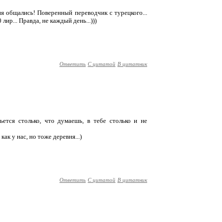
дня общались! Поверенный переводчик с турецкого...
лир... Правда, не каждый день...)))
Ответить
С цитатой
В цитатник
льется столько, что думаешь, в тебе столько и не
как у нас, но тоже деревня...)
Ответить
С цитатой
В цитатник