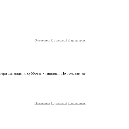
Ответить
С цитатой
В цитатник
вечера пятницы и субботы - тишина... По головам не
Ответить
С цитатой
В цитатник