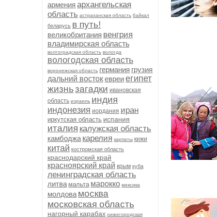
архангельская
армения
область
астраханская область
байкал
в путь!
беларусь
венгрия
великобритания
владимирская область
волгоградская область
вологда
вологодская область
германия
грузия
воронежская область
египет
дальний восток
евреи
жизнь
загадки
ивановская
индия
область
израиль
индонезия
иран
иордания
испания
иркутская область
италия
калужская область
карелия
камбоджа
кижи
карпаты
китай
костромская область
краснодарский край
красноярский край
крым
куба
ленинградская область
литва
марокко
мальта
мексика
москва
молдова
московская область
нагорный карабах
нижегородская