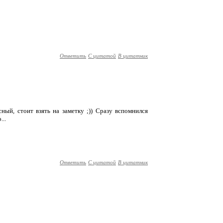
Ответить
С цитатой
В цитатник
ный, стоит взять на заметку ;)) Сразу вспомнился
..
Ответить
С цитатой
В цитатник