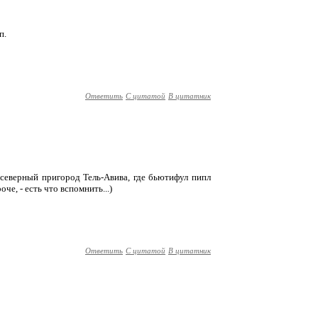
п.
Ответить
С цитатой
В цитатник
о северный пригород Тель-Авива, где бьютифул пипл
че, - есть что вспомнить...)
Ответить
С цитатой
В цитатник