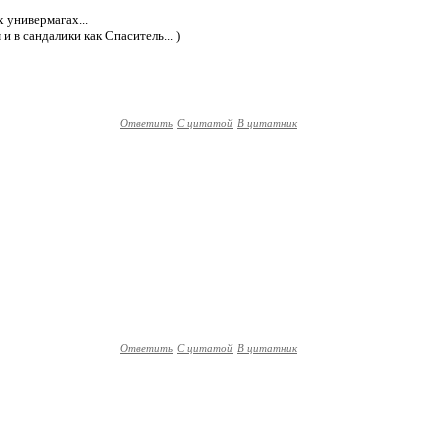
ех универмагах...
 в сандалики как Спаситель... )
Ответить
С цитатой
В цитатник
Ответить
С цитатой
В цитатник