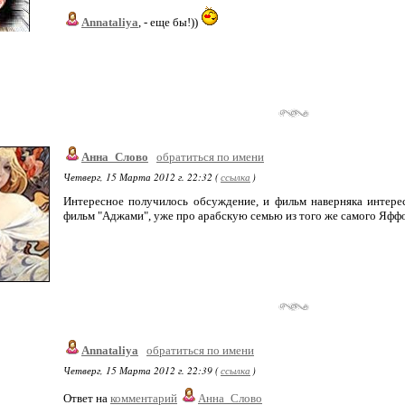
Annataliya
, - еще бы!))
Анна_Слово
обратиться по имени
Четверг, 15 Марта 2012 г. 22:32 (
ссылка
)
Интересное получилось обсуждение, и фильм наверняка интерес
фильм "Аджами", уже про арабскую семью из того же самого Яффо.
Annataliya
обратиться по имени
Четверг, 15 Марта 2012 г. 22:39 (
ссылка
)
Ответ на
комментарий
Анна_Слово