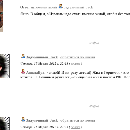
Ответ на
комментарий
Задумчивый_Jack
Ясно. В общем, в Израиль надо ехать именно зимой, чтобы без тол
Задумчивый_Jack
обратиться по имени
Четверг, 15 Марта 2012 г. 22:18 (
ссылка
)
Annataliya
, - зимой! И ни разу летом)) Жил в Герцелии - эт
ютится... С Бовиным ручкался, - он еще был жив и послом РФ... Коро
Задумчивый_Jack
обратиться по имени
Четверг, 15 Марта 2012 г. 22:23 (
ссылка
)