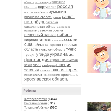
полезное
область
петрозаводск
россия
польша
португалия
румыния
ростовская область
санкт-
рязанская область
рязань
петербург
сахалин
сахалинская область
северная
северная осетия
македония
сибирь
северный кавказ
ссылки
сицилия
словакия
словения
сша
тверская
татарстан
таймыр
область
тунис
тульская область
украина
уганда
турция
урал
финляндия
франция
чехия
швеция
чили
чечня
швейцария
южная корея
эстония
эфиопия
япония
ярославль
ява
южная осетия
ярославская область
Рубрики
-
Фоторепортажи
(1464)
Выставки/музеи
(591)
Традиции/обычаи
(590)