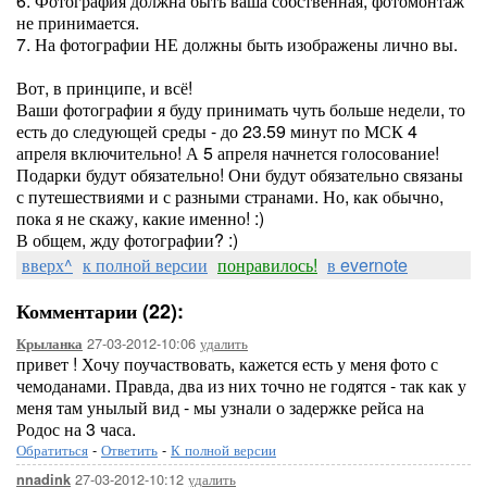
6. Фотография должна быть ваша собственная, фотомонтаж
не принимается.
7. На фотографии НЕ должны быть изображены лично вы.
Вот, в принципе, и всё!
Ваши фотографии я буду принимать чуть больше недели, то
есть до следующей среды - до 23.59 минут по МСК 4
апреля включительно! А 5 апреля начнется голосование!
Подарки будут обязательно! Они будут обязательно связаны
с путешествиями и с разными странами. Но, как обычно,
пока я не скажу, какие именно! :)
В общем, жду фотографии? :)
вверх^
к полной версии
понравилось!
в evernote
Комментарии (22):
27-03-2012-10:06
удалить
Крыланка
привет ! Хочу поучаствовать, кажется есть у меня фото с
чемоданами. Правда, два из них точно не годятся - так как у
меня там унылый вид - мы узнали о задержке рейса на
Родос на 3 часа.
Обратиться
-
Ответить
-
К полной версии
27-03-2012-10:12
удалить
nnadink