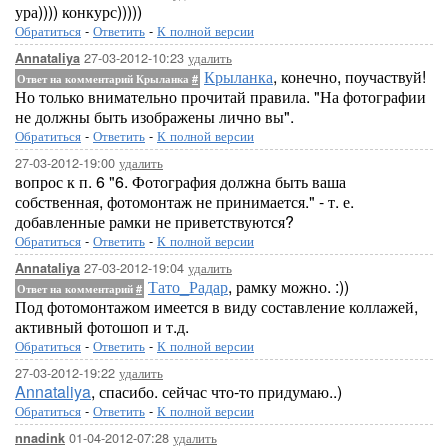
ура)))) конкурс)))))
Обратиться
-
Ответить
-
К полной версии
27-03-2012-10:23
удалить
Annataliya
Крыланка
, конечно, поучаствуй!
Ответ на комментарий Крыланка
#
Но только внимательно прочитай правила. "На фотографии
не должны быть изображены лично вы".
Обратиться
-
Ответить
-
К полной версии
27-03-2012-19:00
удалить
вопрос к п. 6 "6. Фотография должна быть ваша
собственная, фотомонтаж не принимается." - т. е.
добавленные рамки не приветствуются?
Обратиться
-
Ответить
-
К полной версии
27-03-2012-19:04
удалить
Annataliya
Тато_Радар
, рамку можно. :))
Ответ на комментарий
#
Под фотомонтажом имеется в виду составление коллажей,
активный фотошоп и т.д.
Обратиться
-
Ответить
-
К полной версии
27-03-2012-19:22
удалить
Annataliya
, спасибо. сейчас что-то придумаю..)
Обратиться
-
Ответить
-
К полной версии
01-04-2012-07:28
удалить
nnadink