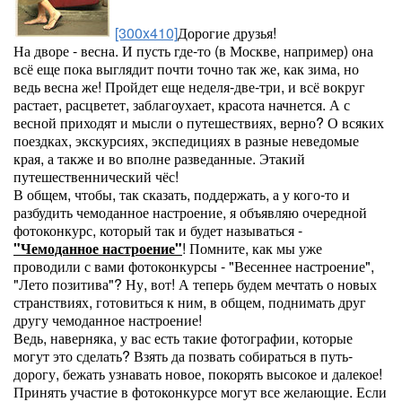
[300x410]
Дорогие друзья!
На дворе - весна. И пусть где-то (в Москве, например) она
всё еще пока выглядит почти точно так же, как зима, но
ведь весна же! Пройдет еще неделя-две-три, и всё вокруг
растает, расцветет, заблагоухает, красота начнется. А с
весной приходят и мысли о путешествиях, верно? О всяких
поездках, экскурсиях, экспедициях в разные неведомые
края, а также и во вполне разведанные. Этакий
путешественнический чёс!
В общем, чтобы, так сказать, поддержать, а у кого-то и
разбудить чемоданное настроение, я объявляю очередной
фотоконкурс, который так и будет называться -
"Чемоданное настроение"
! Помните, как мы уже
проводили с вами фотоконкурсы - "Весеннее настроение",
"Лето позитива"? Ну, вот! А теперь будем мечтать о новых
странствиях, готовиться к ним, в общем, поднимать друг
другу чемоданное настроение!
Ведь, наверняка, у вас есть такие фотографии, которые
могут это сделать? Взять да позвать собираться в путь-
дорогу, бежать узнавать новое, покорять высокое и далекое!
Принять участие в фотоконкурсе могут все желающие. Если