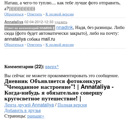
Наташ, а чего-то туплю.... как тебе лучше фото отправить,
а?))))))))))))))))))
Обратиться
-
Ответить
-
К полной версии
02-04-2012-12:33
удалить
Annataliya
nnadink
, Надя, без разницы. Либо
Ответ на комментарий nnadink
#
сюда (фото будет автоматически закрыто), либо на почту:
annataliya собака mail.ru
Обратиться
-
Ответить
-
К полной версии
Комментарии (22):
вверх^
Вы сейчас не можете прокомментировать это сообщение.
Дневник Объявляется фотоконкурс
"Чемоданное настроение"! | Annataliya -
Когда-нибудь я обязательно совершу
кругосветное путешествие! |
Лента друзей Annataliya
/
Полная версия
Добавить в друзья
Страницы:
раньше»