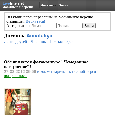
Live
Internet
Дневники
Личка
мобильная версия
Вы были перенаправлены на мобильную версию
страницы.
Вернуться!
Авторизация
Дневник
Annataliya
Лента друзей
-
Дневник
-
Полная версия
Объявляется фотоконкурс "Чемоданное
настроение"!
27-03-2012 09:56
к комментариям
-
к полной версии
-
понравилось!