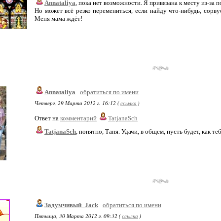
Annataliya
, пока нет возможности. Я привязана к месту из-за
Но может всё резко перемениться, если найду что-нибудь, сорв
Меня мама ждёт!
Annataliya
обратиться по имени
Четверг, 29 Марта 2012 г. 16:12 (
ссылка
)
Ответ на
комментарий
TatjanaSch
TatjanaSch
, понятно, Таня. Удачи, в общем, пусть будет, как теб
Задумчивый_Jack
обратиться по имени
Пятница, 30 Марта 2012 г. 09:32 (
ссылка
)