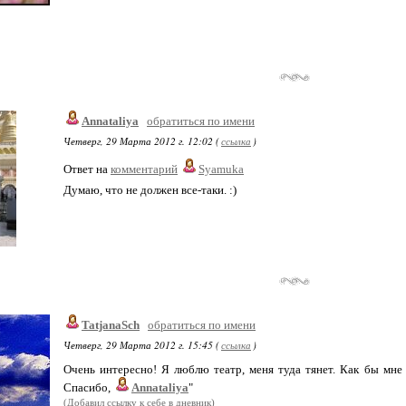
Annataliya
обратиться по имени
Четверг, 29 Марта 2012 г. 12:02 (
ссылка
)
Ответ на
комментарий
Syamuka
Думаю, что не должен все-таки. :)
TatjanaSch
обратиться по имени
Четверг, 29 Марта 2012 г. 15:45 (
ссылка
)
Очень интересно! Я люблю театр, меня туда тянет. Как бы мне х
Спасибо,
Annataliya
"
(Добавил ссылку к себе в дневник)