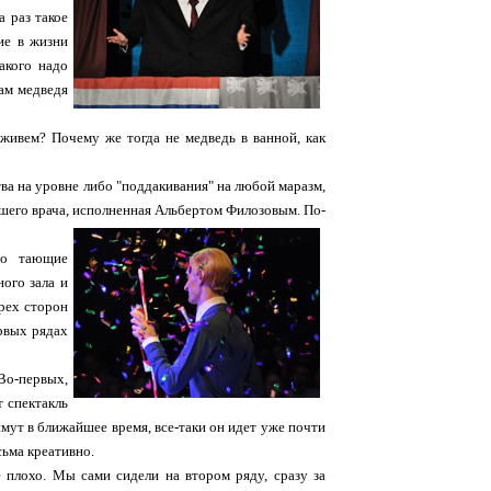
а раз такое
ие в жизни
акого надо
нам медведя
 живем? Почему же тогда не медведь в ванной, как
ва на уровне либо "поддакивания" на любой маразм,
вшего врача, исполненная Альбертом Филозовым.
По-
нно тающие
ого зала и
трех сторон
ервых рядах
Во-первых,
т спектакль
имут в ближайшее время, все-таки он идет уже почти
сьма креативно.
 плохо. Мы сами сидели на втором ряду, сразу за