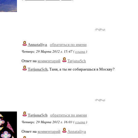
Annataliya
обратиться по имени
Четверг, 29 Марта 2012 г. 15:47 (
ссылка
)
Ответ на
комментарий
TatjanaSch
TatjanaSch
, Таня, а ты не собираешься в Москву?
TatjanaSch
обратиться по имени
Четверг, 29 Марта 2012 г. 16:03 (
ссылка
)
Ответ на
комментарий
Annataliya