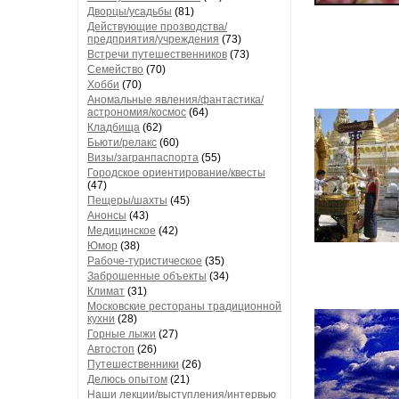
Дворцы/усадьбы
(81)
Действующие прозводства/
предприятия/учреждения
(73)
Встречи путешественников
(73)
Семейство
(70)
Хобби
(70)
Аномальные явления/фантастика/
астрономия/космос
(64)
Кладбища
(62)
Бьюти/релакс
(60)
Визы/загранпаспорта
(55)
Городское ориентирование/квесты
(47)
Пещеры/шахты
(45)
Анонсы
(43)
Медицинское
(42)
Юмор
(38)
Рабоче-туристическое
(35)
Заброшенные объекты
(34)
Климат
(31)
Московские рестораны традиционной
кухни
(28)
Горные лыжи
(27)
Автостоп
(26)
Путешественники
(26)
Делюсь опытом
(21)
Наши лекции/выступления/интервью