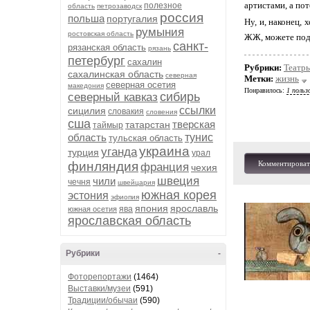
артистами, а пот
полезное
область
петрозаводск
россия
польша
португалия
Ну, и, наконец,
румыния
ростовская область
ЖЖ, можете подп
санкт-
рязанская область
рязань
петербург
сахалин
Рубрики:
Театр
сахалинская область
северная
Метки:
жизнь
северная осетия
македония
Понравилось:
1 польз
сибирь
северный кавказ
ссылки
сицилия
словакия
словения
сша
тверская
татарстан
таймыр
область
тунис
тульская область
украина
уганда
турция
урал
финляндия
Комментироват
франция
чехия
швеция
чили
чечня
швейцария
южная корея
эстония
эфиопия
япония
ярославль
ява
южная осетия
ярославская область
Рубрики
-
Фоторепортажи
(1464)
Выставки/музеи
(591)
Традиции/обычаи
(590)