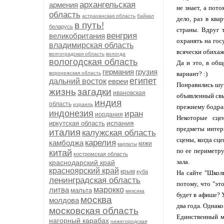
архангельская
армения
не знает, а пото
область
астраханская область
байкал
дело, раз в ква
в путь!
беларусь
страны. Вдруг 
венгрия
великобритания
охранять на гос
владимирская область
всячески обихаже
волгоградская область
вологда
вологодская область
Да и это, в общ
германия
грузия
воронежская область
вариант? :)
египет
дальний восток
евреи
Понравились шут
жизнь
загадки
ивановская
объявленный свы
индия
область
израиль
прежнему бодрая
индонезия
иран
иордания
Некоторые сце
испания
иркутская область
предметы интерь
италия
калужская область
сцены, когда сце
карелия
камбоджа
кижи
карпаты
по ее периметру
китай
костромская область
зала.
краснодарский край
красноярский край
крым
куба
На сайте "Школ
ленинградская область
потому, что "эт
литва
марокко
мальта
мексика
будет в афише? 
москва
молдова
два года. Однако
московская область
Единственный м
нагорный карабах
нижегородская