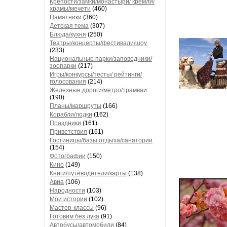
Крепости/замки/монастыри/ кремли/
храмы/мечети
(460)
Памятники
(360)
Детская тема
(307)
Блюда/кухня
(250)
Театры/концерты/фестивали/шоу
(233)
Национальные парки/заповедники/
зоопарки
(217)
Игры/конкурсы/тесты/ рейтинги/
голосования
(214)
Железные дороги/метро/трамваи
(190)
Планы/маршруты
(166)
Корабли/лодки
(162)
Праздники
(161)
Приветствия
(161)
Гостиницы/базы отдыха/санатории
(154)
Фотографии
(150)
Кино
(149)
Книги/путеводители/карты
(138)
Авиа
(106)
Народности
(103)
Мои истории
(102)
Мастер-классы
(96)
Готовим без лука
(91)
Автобусы/автомобили
(84)