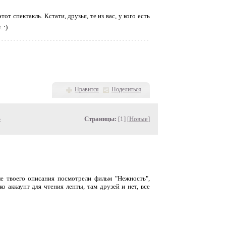
от спектакль. Кстати, друзья, те из вас, у кого есть
 :)
Нравится
Поделиться
»
Страницы:
[1] [
Новые
]
сле твоего описания посмотрели фильм "Нежность",
о аккаунт для чтения ленты, там друзей и нет, все