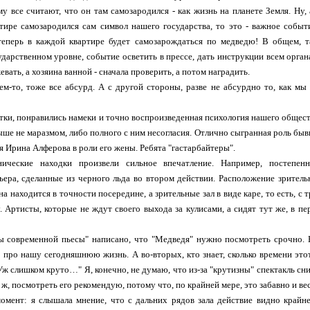
му все считают, что он там самозародился - как жизнь на планете Земля. Ну, 
ртире самозародился сам символ нашего государства, то это - важное событ
теперь в каждой квартире будет самозарождаться по медведю! В общем, т
ударственном уровне, событие осветить в прессе, дать инструкции всем орга
вать, а хозяина ванной - сначала проверить, а потом наградить.
ем-то, тоже все абсурд. А с другой стороны, разве не абсурдно то, как мы
ки, понравились намеки и точно воспроизведенная психология нашего общест
ше не маразмом, либо полного с ним несогласия. Отлично сыгранная роль бы
 Ирина Алферова в роли его жены. Ребята "гастарбайтеры".
нические находки произвели сильное впечатление. Например, постепе
ера, сделанные из черного льда во втором действии. Расположение зрительн
на находится в точности посередине, а зрительные зал в виде каре, то есть, с 
. Артисты, которые не ждут своего выхода за кулисами, а сидят тут же, в п
ы современной пьесы" написано, что "Медведя" нужно посмотреть срочно. 
о про нашу сегодняшнюю жизнь. А во-вторых, кто знает, сколько времени это
Уж слишком круто…" Я, конечно, не думаю, что из-за "крутизны" спектакль сн
 ж, посмотреть его рекомендую, потому что, по крайней мере, это забавно и ве
омент: я слышала мнение, что с дальних рядов зала действие видно крайне