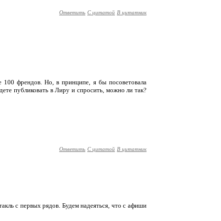
Ответить
С цитатой
В цитатник
е 100 френдов. Но, в принципе, я бы посоветовала
удете публиковать в Лиру и спросить, можно ли так?
Ответить
С цитатой
В цитатник
ктакль с первых рядов. Будем надеяться, что с афиши