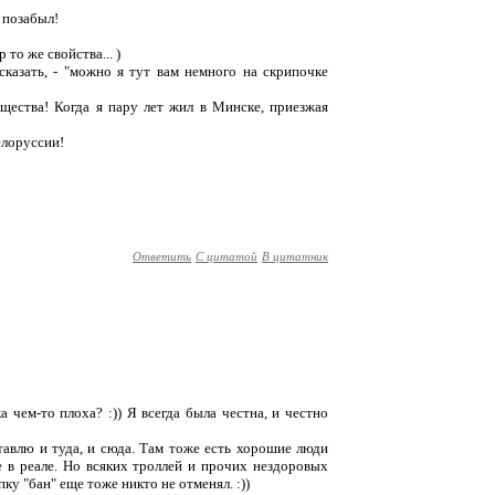
ь позабыл!
 то же свойства... )
сказать, - "можно я тут вам немного на скрипочке
щества! Когда я пару лет жил в Минске, приезжая
елоруссии!
Ответить
С цитатой
В цитатник
а чем-то плоха? :)) Я всегда была честна, и честно
тавлю и туда, и сюда. Там тоже есть хорошие люди
е в реале. Но всяких троллей и прочих нездоровых
ку "бан" еще тоже никто не отменял. :))