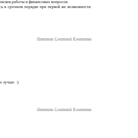
 поисков работы и финансовых вопросов.
усь в срочном порядке при первой же возможности.
Ответить
С цитатой
В цитатник
е лучше. :)
Ответить
С цитатой
В цитатник