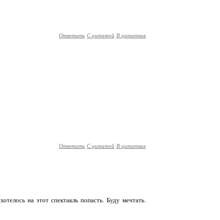
Ответить
С цитатой
В цитатник
Ответить
С цитатой
В цитатник
отелось на этот спектакль попасть. Буду мечтать.