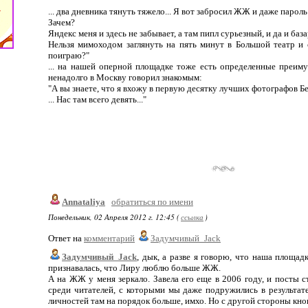
... два дневника тянуть тяжело... Я вот забросил ЖЖ и даже парол
Зачем?
Яндекс меня и здесь не забывает, а там пипл сурьезный, и да и базар
Нельзя мимоходом заглянуть на пять минут в Большой театр и 
поиграю?"
... на нашей оперной площадке тоже есть определенные преиму
ненадолго в Москву говорил знакомым:
"А вы знаете, что я вхожу в первую десятку лучших фотографов Б
... Нас там всего девять..."
Annataliya
обратиться по имени
Понедельник, 02 Апреля 2012 г. 12:45 (
ссылка
)
Ответ на
комментарий
Задумчивый_Jack
Задумчивый_Jack
, дык, а разве я говорю, что наша площадк
признавалась, что Лиру люблю больше ЖЖ.
А на ЖЖ у меня зеркало. Завела его еще в 2006 году, и посты с
среди читателей, с которыми мы даже подружились в результат
личностей там на порядок больше, имхо. Но с другой стороны кноп