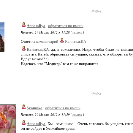
Annataliya
обратиться по имени
Четверг, 29 Марта 2012 г. 11:28 (
ссылка
)
Ответ на
комментарий
КанительКА
КанительКА
, да, к сожалению. Надо, чтобы было не меньш
списать с Катей, обрисовать ситуацию, сказать, что обзоры вы б
Вдруг можно? :)
Надеюсь, что "Медведь" вам тоже понравится.
Syamuka
обратиться по имени
Четверг, 29 Марта 2012 г. 11:59 (
ссылка
)
Annataliya
, Хм... заманчиво... Очень хотелось бы увидеть спе
он не сойдет в ближайшее время.