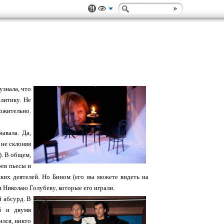
узнала, что
олитику. Не
ложительно.
ывала. Да,
 не склоняя
). В общем,
оев пьесы и
ких деятелей. Но Бином (его вы можете видеть на
 Николаю Голубеву, которые его играли.
й абсурд. В
й и двумя
ился, никто