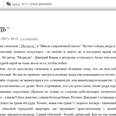
Авось
из (+ сутки) дневников
ДЬ"
 2012 г. 02:32
+ в цитатник
на спектакле
"Медведь"
в "Школе современной пьесы". Честно говоря, когда я 
ический, немного испугалась - не люблю я, знаете ли, в последнее время п
е. Но автор "Медведя" - Дмитрий Быков, к которому я отношусь более чем по
едней гирей на чаше весов за то, чтобы пойти.
йчас после просмотра спектакля я довольна безмерно тому, что на нем поб
ический. Но как же приятно смотреть на вещи, когда они показываются честно,
ибо сторону, не манипулируя его сознанием (ну, или манипулируя незаметно :)
 и насмеялась от души. Хотя, в принципе, что уж греха таить, были среди гер
наваемые персонажи. Причем, не только со стороны действующих политичес
о - узнали?) был, конечно, самым бесподобным. Респект Дмитрию Сотириади и
южет на грани абсурда. Точнее, какая там грань! С первого взгляда - типичны
е обычной городской квартиры, где проживает врач-пенсионер с жено
ми, заводится медведь. Самый обычный - бурый, сибирский. Как он там появ