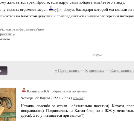
ому жаловаться грех. Просто, если вдруг сами пойдете, имейте это в виду.
 хочу сказать огромное мерси
ryjik_donya
, благодаря которой мы попали на эт
исаться на блог этой девушки и присоединяться к нашим блогерским походам.
ы/концерты/фестивали/шоу
россия
ователю
« Пред. запись
—
К дневнику
—
След. запись 
ь
КанительКА
обратиться по имени
Четверг, 29 Марта 2012 г. 10:34 (
ссылка
)
Наташа, спасибо за отзыв - обязательно посетим). Кстати, по
понравилось). Подписалась на Катин блог, но в ЖЖ у меня тольк
здесь). Это учитывается при записи?)