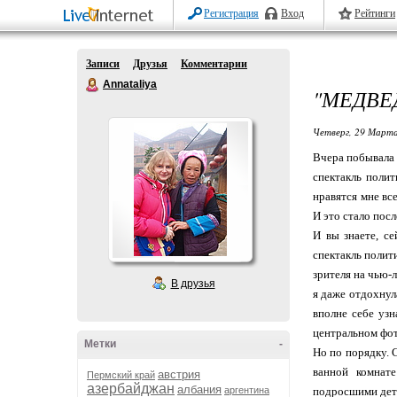
Регистрация
Вход
Рейтинги
Записи
Друзья
Комментарии
Annataliya
"МЕДВЕ
Четверг, 29 Марта
Вчера побывала 
спектакль полит
нравятся мне вс
И это стало посл
И вы знаете, се
спектакль полит
зрителя на чью-л
В друзья
я даже отдохнула
вполне себе уз
центральном фот
Метки
-
Но по порядку. С
ванной комнат
австрия
Пермский край
азербайджан
албания
аргентина
подросшими деть