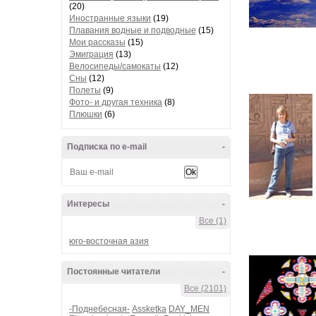
(20)
Иностранные языки
(19)
Плавания водные и подводные
(15)
Мои рассказы
(15)
Эмиграция
(13)
Велосипеды/самокаты
(12)
Сны
(12)
Полеты
(9)
Фото- и другая техника
(8)
Плюшки
(6)
Подписка по e-mail
-
Интересы
-
Все (1)
юго-восточная азия
Постоянные читатели
-
Все (2101)
-Поднебесная-
Assketka
DAY_MEN