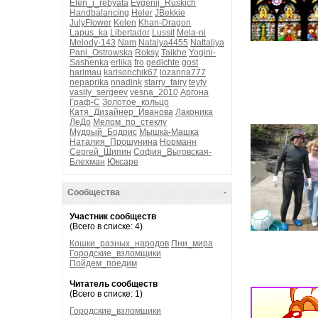
Elen_i_rebyata
Evgenij_Ruskich
Handbalancing
Heler
JBekkie
JulyFlower
Kelen
Khan-Dragon
Lapus_ka
Libertador
Lussit
Mela-ni
Melody-143
Nam
Natalya4455
Nattaliya
Pani_Ostrowska
Roksy
Taikhe
Yogini-
Sashenka
erlika
fro
gedichte
gost
harimau
karlsonchik67
lozanna777
nepaprika
nnadink
starry_fairy
teyty
vasily_sergeev
vesna_2010
Аргона
Граф-С
Золотое_кольцо
Катя_Дизайнер_Иванова
Лаконика
ЛеДо
Мелом_по_стеклу
Мудрый_Бодрис
Мышка-Машка
Наталия_Прошунина
Норманн
Сергей_Щипин
София_Выговская-
Блехман
Юксаре
Сообщества
-
Участник сообществ
(Всего в списке: 4)
Кошки_разных_народов
Пни_мира
Городские_взломщики
Пойдем_поедим
Читатель сообществ
(Всего в списке: 1)
Городские_взломщики