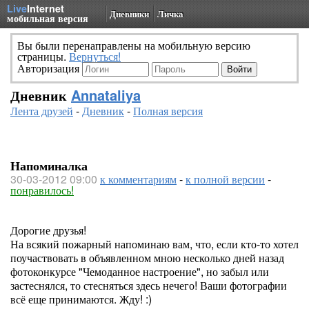
Live
Internet
Дневники
Личка
мобильная версия
Вы были перенаправлены на мобильную версию
страницы.
Вернуться!
Авторизация
Дневник
Annataliya
Лента друзей
-
Дневник
-
Полная версия
Напоминалка
30-03-2012 09:00
к комментариям
-
к полной версии
-
понравилось!
Дорогие друзья!
На всякий пожарный напоминаю вам, что, если кто-то хотел
поучаствовать в объявленном мною несколько дней назад
фотоконкурсе "Чемоданное настроение", но забыл или
застеснялся, то стесняться здесь нечего! Ваши фотографии
всё еще принимаются. Жду! :)