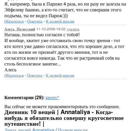
Я, например, была в Париже 4 раза, но ни разу не залезла на
Эйфелеву башню, а кто-то считает, что не совершив этого
подъема, ты не видел Париж:)))
Обратиться
-
Ответить
-
К полной версии
11-10-2006-19:02
удалить
Алесь_Полесский
Наташа, полностью согласен с тобой!
И вообще, хватит уже отставиать свою точку зрения - тот
кто хотел уже давно согласился, что это хорошее дело, а тот
кто по жизни не признаёт другого мнения, тот и не
согласится вовсе никогда. Так что не растрачивай себя на
столь бесполезное занятие...
Алесь
Обратиться
-
Ответить
-
К полной версии
Комментарии (29):
вверх^
Вы сейчас не можете прокомментировать это сообщение.
Дневник 10 вещей | Annataliya - Когда-
нибудь я обязательно совершу кругосветное
путешествие! |
Лента друзей Annataliya
/
Полная версия