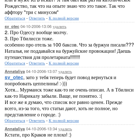
Рождество, так что на опыте знаю что это такое. Так что
аффтору "три с минусом"
Обратиться
-
Ответить
-
К полной версии
04-10-2006-13:06
удалить
sv_otec
2. Про Одессу вообще молчу.
3. Про Тбилисси тоже.
особенно про отель за 100 баксов. Что за буржуи писали???
Наталья, не поддавайся на буржуйские провокации! Даешь
путешествия для пролетариата!!!!!!!!
Обратиться
-
Ответить
-
К полной версии
04-10-2006-13:07
удалить
Annataliya
sv_otec
, зато у тебя теперь будет повод вернуться и
попробовать цеппелины! :-)))
Хотя... Мурманск тоже как-то не очень описан. А в Тбилиси
как-то Нарикалу забыли. Ваще, не понятно. :(
И все же я думаю, что список все равно ценен. Прежде
всего, из-за того, что статьи дают, хоть не полное, но
представление о городе. :)
Обратиться
-
Ответить
-
К полной версии
04-10-2006-13:34
удалить
Annataliya
Кстати, про Краков не плохо! :)