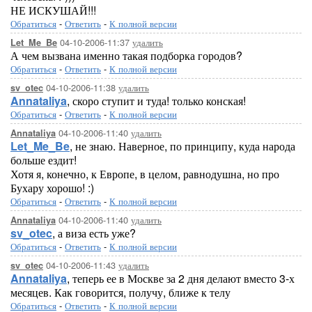
НЕ ИСКУШАЙ!!!
Обратиться
-
Ответить
-
К полной версии
04-10-2006-11:37
удалить
Let_Me_Be
А чем вызвана именно такая подборка городов?
Обратиться
-
Ответить
-
К полной версии
04-10-2006-11:38
удалить
sv_otec
Annataliya
, скоро ступит и туда! только конская!
Обратиться
-
Ответить
-
К полной версии
04-10-2006-11:40
удалить
Annataliya
Let_Me_Be
, не знаю. Наверное, по принципу, куда народа
больше ездит!
Хотя я, конечно, к Европе, в целом, равнодушна, но про
Бухару хорошо! :)
Обратиться
-
Ответить
-
К полной версии
04-10-2006-11:40
удалить
Annataliya
sv_otec
, а виза есть уже?
Обратиться
-
Ответить
-
К полной версии
04-10-2006-11:43
удалить
sv_otec
Annataliya
, теперь ее в Москве за 2 дня делают вместо 3-х
месяцев. Как говорится, получу, ближе к телу
Обратиться
-
Ответить
-
К полной версии