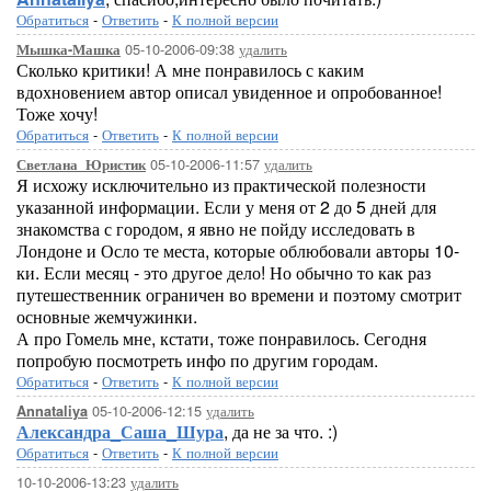
Обратиться
-
Ответить
-
К полной версии
05-10-2006-09:38
удалить
Мышка-Машка
Сколько критики! А мне понравилось с каким
вдохновением автор описал увиденное и опробованное!
Тоже хочу!
Обратиться
-
Ответить
-
К полной версии
05-10-2006-11:57
удалить
Светлана_Юристик
Я исхожу исключительно из практической полезности
указанной информации. Если у меня от 2 до 5 дней для
знакомства с городом, я явно не пойду исследовать в
Лондоне и Осло те места, которые облюбовали авторы 10-
ки. Если месяц - это другое дело! Но обычно то как раз
путешественник ограничен во времени и поэтому смотрит
основные жемчужинки.
А про Гомель мне, кстати, тоже понравилось. Сегодня
попробую посмотреть инфо по другим городам.
Обратиться
-
Ответить
-
К полной версии
05-10-2006-12:15
удалить
Annataliya
Александра_Саша_Шура
, да не за что. :)
Обратиться
-
Ответить
-
К полной версии
10-10-2006-13:23
удалить