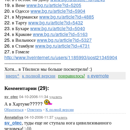
19. в Вене
www.bg.ru/article?id=5205
20. в Одессе
www.bg.ru/article?id=5904
21. в Мурманске
www.bg.ru/article?id=4885
22. в Тарту
www.bg.ru/article?id=5432
23. в Бухаре
www.bg.ru/article?id=5040
24. в Кракове
www.bg.ru/article?id=5163
25. в Вильнюсе
www.bg.ru/article?id=5327
26. в Стамбуле
www.bg.ru/article?id=4731
27. в Гомеле
http://www.liveinternet.ru/users/1185993/post21345904
---------------------------------------
Хотя... в Тбилиси мы больше посмотрели! :)
вверх^
к полной версии
понравилось!
в evernote
Комментарии (29):
04-10-2006-11:34
удалить
sv_otec
А в Хартуме?????
Обратиться
-
Ответить
-
К полной версии
04-10-2006-11:37
удалить
Annataliya
sv_otec
, туды еще не ступала нога цивилизованного
человека! :-)))