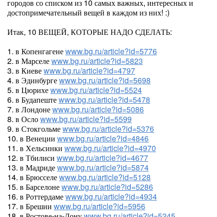
городов со списком из 10 самых важных, интересных и
достопримечательный вещей в каждом из них! :)
Итак, 10 ВЕЩЕЙ, КОТОРЫЕ НАДО СДЕЛАТЬ:
1. в Копенгагене
www.bg.ru/article?id=5776
2. в Марселе
www.bg.ru/article?id=5823
3. в Киеве
www.bg.ru/article?id=4797
4. в Эдинбурге
www.bg.ru/article?id=5698
5. в Цюрихе
www.bg.ru/article?id=5524
6. в Будапеште
www.bg.ru/article?id=5478
7. в Лондоне
www.bg.ru/article?id=5086
8. в Осло
www.bg.ru/article?id=5599
9. в Стокгольме
www.bg.ru/article?id=5376
10. в Венеции
www.bg.ru/article?id=4846
11. в Хельсинки
www.bg.ru/article?id=4970
12. в Тбилиси
www.bg.ru/article?id=4677
13. в Мадриде
www.bg.ru/article?id=5874
14. в Брюсселе
www.bg.ru/article?id=5128
15. в Барселоне
www.bg.ru/article?id=5286
16. в Роттердаме
www.bg.ru/article?id=4934
17. в Брешии
www.bg.ru/article?id=5956
18. в Ростове-на-Дону
www.bg.ru/article?id=5245