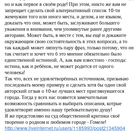
но и как первое в своём роде! При этом, никто же вам не
запрещает сделать свой альтернативный список 10-ти
жемчужин того или иного места, и делом, а не языком,
доказать что они, может быть, заслуживают большего
уважения и внимания, чем упомянутые ранее другими
авторами. Может быть, в месте с тем, вы ещё и докажите
окружающим свою состоятельность в этих вопросах, а то
так каждый может ляпнуть пару фраз, только потому, что он
так считает и хочет что б это мнение обязательно было
единственной истинной. А, как вам известоно - господа:
истина, как и ребёнок, не может родится от одного
человека!
Так что, всех не удовлетворённых источником, призываю
последовать моему примеру и сделать хотя бы один свой
авторский отзыв о 10-ке лучших мест приглянувшегося
города. Тогда у всех нас появется замечательная
возможность сравнивать и выбирать описания, котрые
удовлетворят именно нашу требовательную душу!
Я же предстовляю на суд общественной критики своё
творение о родном и любимом городе - Гомеле!
http://www.liveinternet.ru/users/1185993/post21345904