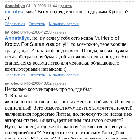
04-10-2006-11:44
удалить
Annataliya
sv_otec
, мдя? Всем подряд или только друзьям Кротова?
;)))
Обратиться
-
Ответить
-
К полной версии
04-10-2006-12:53
удалить
sv_otec
Annataliya
, не, ну если у тебя есть ксива "А friend of
Krotov. For Sudan visa only!", то возможно, тебе вообще
сразу дадут. А так вообще для всех. Правда, все же нужна
некая абстрактная бумага, объясняющая цель поездки. Но
она делается весьма легко для человека, обладающего
компьютерными навыками :)
Обратиться
-
Ответить
-
К полной версии
04-10-2006-13:02
удалить
sv_otec
Несколько комментариев про то, где был:
1. Вильнюс.
явно я почти нигде из названных мест не побывал. И не ел я
цеппелины!!! Зато осмотрел кучу других замечательночстей,
являющихся гордостью Литвы, но, почему-то не названных
автором статьи. Видать, цеппелины сам автор объелся?
Ну и, наконец, а где же обещанная "рождественская суета
по-европейски"? Автор что, ее на литовском баскедболе
или в музее КГБ искал? Я там был как раз на католическое