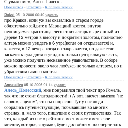
С уважением, Алесь Палескі.
Обратиться
-
Ответить
-
К полной версии
05-10-2006-00:40
удалить
Daizzi
про Краков, если уж вы оказались в старом городе
обязательно зайдите в Мариацкий костел, внутри
неописуемая красотища, чего стоит алтарь вырезанный из
дереве 12 метров в высоту и покрытый золотом, полностью
алтарь можно увидеть в 6 утра(когда он открывается) и,
кажется, в 12 вечера когда он закрывается, но даже если
заскачить туда днем и увидить только центральную часть,
уже можно получить несказанное удавольствие. В соборе
можно провести около часа любуясь не только алтарем, но и
убранством самого костела.
Обратиться
-
Ответить
-
К полной версии
05-10-2006-01:14
удалить
Annataliya
Алесь_Полесский
, мне понравился твой текст про Гомель,
так что не стоит благодарности! :) А вот, насчет намеков "не
словом, а делом", это ты напрасно. Тут у нас люди
собрались путешествующие, побывавшие во многих
странах, и, мало того, пишущие о своих путешествиях. Так
что, каждый из нас о рейтинге мест может иметь свое
мнение, которое, я думаю, будет достойным посоперничать