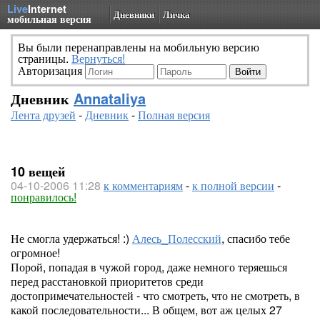
Live
Internet
Дневники
Личка
мобильная версия
Вы были перенаправлены на мобильную версию
страницы.
Вернуться!
Авторизация
Дневник
Annataliya
Лента друзей
-
Дневник
-
Полная версия
10 вещей
04-10-2006 11:28
к комментариям
-
к полной версии
-
понравилось!
Не смогла удержаться! :)
Алесь_Полесский
, спасибо тебе
огромное!
Порой, попадая в чужой город, даже немного теряешься
перед расстановкой приоритетов среди
достопримечательностей - что смотреть, что не смотреть, в
какой последовательности... В общем, вот аж целых 27