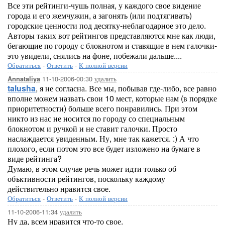
Все эти рейтинги-чушь полная, у каждого свое видение
города и его жемчужин, а загонять (или подтягивать)
городские ценности под десятку-неблагодарное это дело.
Авторы таких вот рейтингов представляются мне как люди,
бегающие по городу с блокнотом и ставящие в нем галочки-
это увидели, снялись на фоне, побежали дальше....
Обратиться
-
Ответить
-
К полной версии
11-10-2006-00:30
удалить
Annataliya
talusha
, я не согласна. Все мы, побывав где-либо, все равно
вполне можем назвать свои 10 мест, которые нам (в порядке
приоритетности) больше всего понравились. При этом
никто из нас не носится по городу со специальным
блокнотом и ручкой и не ставит галочки. Просто
наслаждается увиденным. Ну, мне так кажется. :) А что
плохого, если потом это все будет изложено на бумаге в
виде рейтинга?
Думаю, в этом случае речь может идти только об
объктивности рейтингов, поскольку каждому
действительно нравится свое.
Обратиться
-
Ответить
-
К полной версии
11-10-2006-11:34
удалить
Ну да, всем нравится что-то свое.