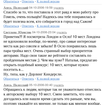
Обратиться
-
Ответить
-
К полной версии
04-10-2006-19:59
удалить
Алесь_Полесский
Спасибо за то, что поставила в этот раяд и мою работу про
Гомель, очень польщён! Надеюсь она тебе понравилась и
будет полезна всем, кто собирается в город над Сажом!
Обратиться
-
Ответить
-
К полной версии
04-10-2006-23:04
удалить
Светлана_Юристик
Приветик!!! Я посмотрела Лондон и Осло! 10 мест Лондона
не вдохновили вообще, по-моему, про самые интересные
места как раз совсем и забыли! В Осло понравилась лишь
пара-тройка мест. Очень странный выбор приоритетов
авторами. Надо свои такие же рейтинги составлять по
пройденным местам ;). Чем мы хуже? Наталья, предлагаю
открыть подобный конкурс: 10 мест, которые нужно
посетить в...
Ну, типа, как у Дорлинг Киндерсли.
Обратиться
-
Ответить
-
К полной версии
05-10-2006-00:40
удалить
Алесь_Полесский
Обращаюсь к людям, которые так не уважительно отнеслись
к авторскому выбору 10 мест. Смею заметить, что они
догодались или нашли время сделать это раньше, чем вы,
поэтому уважайте их мнение, не только как мнение вообще,