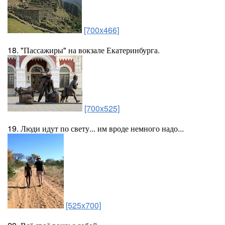
[700x466]
18. "Пассажиры" на вокзале Екатеринбурга.
[700x525]
19. Люди идут по свету... им вроде немного надо...
[525x700]