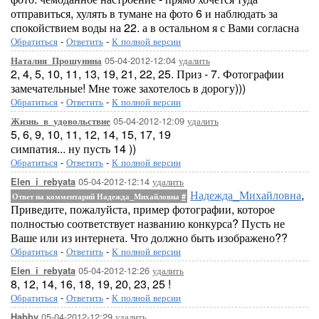
отправиться, хулять в тумане на фото 6 и наблюдать за
спокойствием воды на 22. а в остальном я с Вами согласна
Обратиться
-
Ответить
-
К полной версии
05-04-2012-12:04
удалить
Наталия_Прошунина
2, 4, 5, 10, 11, 13, 19, 21, 22, 25. Приз - 7. Фотографии
замечательные! Мне тоже захотелось в дорогу)))
Обратиться
-
Ответить
-
К полной версии
05-04-2012-12:09
удалить
Жизнь_в_удовольствие
5, 6, 9, 10, 11, 12, 14, 15, 17, 19
симпатия... ну пусть 14 ))
Обратиться
-
Ответить
-
К полной версии
05-04-2012-12:14
удалить
Elen_i_rebyata
Надежда_Михайловна
,
Ответ на комментарий Надежда_Михайловна
#
Приведите, пожалуйста, пример фотографии, которое
полностью соответствует названию конкурса? Пусть не
Ваше или из интернета. Что должно быть изображено??
Обратиться
-
Ответить
-
К полной версии
05-04-2012-12:26
удалить
Elen_i_rebyata
8, 12, 14, 16, 18, 19, 20, 23, 25 !
Обратиться
-
Ответить
-
К полной версии
05-04-2012-12:29
удалить
Habby