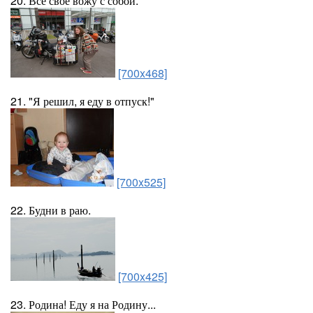
20. Всё своё вожу с собой.
[700x468]
21. "Я решил, я еду в отпуск!"
[700x525]
22. Будни в раю.
[700x425]
23. Родина! Еду я на Родину...