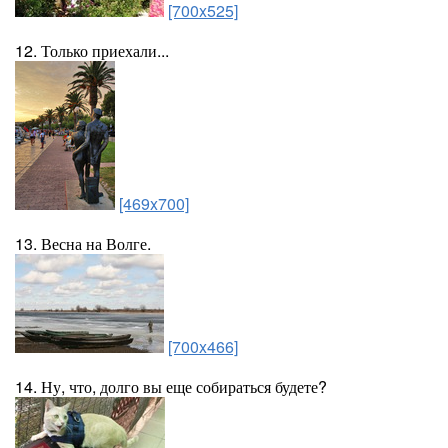
[700x525]
12. Только приехали...
[469x700]
13. Весна на Волге.
[700x466]
14. Ну, что, долго вы еще собираться будете?