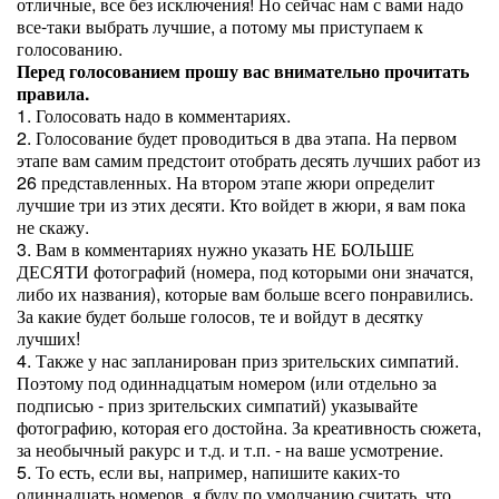
отличные, все без исключения! Но сейчас нам с вами надо
все-таки выбрать лучшие, а потому мы приступаем к
голосованию.
Перед голосованием прошу вас внимательно прочитать
правила.
1. Голосовать надо в комментариях.
2. Голосование будет проводиться в два этапа. На первом
этапе вам самим предстоит отобрать десять лучших работ из
26 представленных. На втором этапе жюри определит
лучшие три из этих десяти. Кто войдет в жюри, я вам пока
не скажу.
3. Вам в комментариях нужно указать НЕ БОЛЬШЕ
ДЕСЯТИ фотографий (номера, под которыми они значатся,
либо их названия), которые вам больше всего понравились.
За какие будет больше голосов, те и войдут в десятку
лучших!
4. Также у нас запланирован приз зрительских симпатий.
Поэтому под одиннадцатым номером (или отдельно за
подписью - приз зрительских симпатий) указывайте
фотографию, которая его достойна. За креативность сюжета,
за необычный ракурс и т.д. и т.п. - на ваше усмотрение.
5. То есть, если вы, например, напишите каких-то
одиннадцать номеров, я буду по умолчанию считать, что