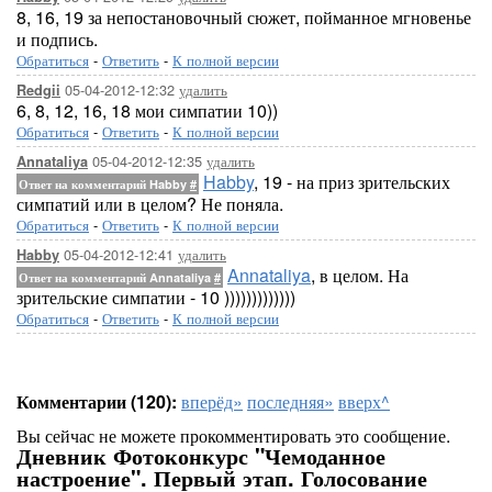
8, 16, 19 за непостановочный сюжет, пойманное мгновенье
и подпись.
Обратиться
-
Ответить
-
К полной версии
05-04-2012-12:32
удалить
Redgii
6, 8, 12, 16, 18 мои симпатии 10))
Обратиться
-
Ответить
-
К полной версии
05-04-2012-12:35
удалить
Annataliya
Habby
, 19 - на приз зрительских
Ответ на комментарий Habby
#
симпатий или в целом? Не поняла.
Обратиться
-
Ответить
-
К полной версии
05-04-2012-12:41
удалить
Habby
Annataliya
, в целом. На
Ответ на комментарий Annataliya
#
зрительские симпатии - 10 )))))))))))))
Обратиться
-
Ответить
-
К полной версии
Комментарии (120):
вперёд»
последняя»
вверх^
Вы сейчас не можете прокомментировать это сообщение.
Дневник Фотоконкурс "Чемоданное
настроение". Первый этап. Голосование