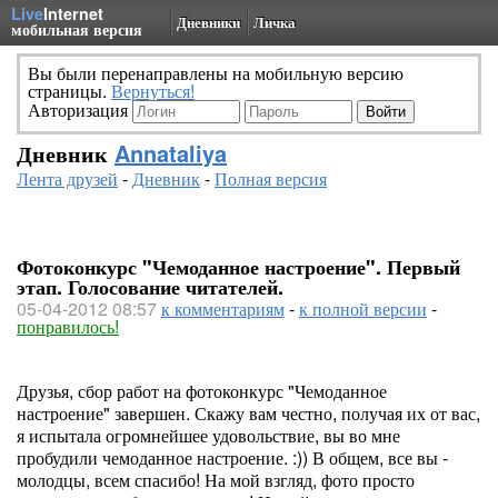
Live
Internet
Дневники
Личка
мобильная версия
Вы были перенаправлены на мобильную версию
страницы.
Вернуться!
Авторизация
Дневник
Annataliya
Лента друзей
-
Дневник
-
Полная версия
Фотоконкурс "Чемоданное настроение". Первый
этап. Голосование читателей.
05-04-2012 08:57
к комментариям
-
к полной версии
-
понравилось!
Друзья, сбор работ на фотоконкурс "Чемоданное
настроение" завершен. Скажу вам честно, получая их от вас,
я испытала огромнейшее удовольствие, вы во мне
пробудили чемоданное настроение. :)) В общем, все вы -
молодцы, всем спасибо! На мой взгляд, фото просто