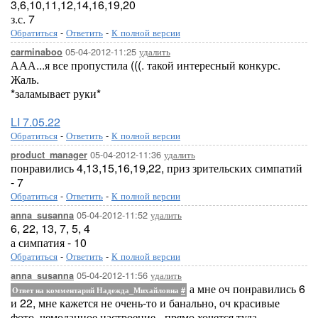
3,6,10,11,12,14,16,19,20
з.с. 7
Обратиться
-
Ответить
-
К полной версии
05-04-2012-11:25
удалить
carminaboo
ААА...я все пропустила (((. такой интересный конкурс.
Жаль.
*заламывает руки*
LI 7.05.22
Обратиться
-
Ответить
-
К полной версии
05-04-2012-11:36
удалить
product_manager
понравились 4,13,15,16,19,22, приз зрительских симпатий
- 7
Обратиться
-
Ответить
-
К полной версии
05-04-2012-11:52
удалить
anna_susanna
6, 22, 13, 7, 5, 4
а симпатия - 10
Обратиться
-
Ответить
-
К полной версии
05-04-2012-11:56
удалить
anna_susanna
а мне оч понравились 6
Ответ на комментарий Надежда_Михайловна
#
и 22, мне кажется не очень-то и банально, оч красивые
фото. чемоданное настроение - прямо хочется туда