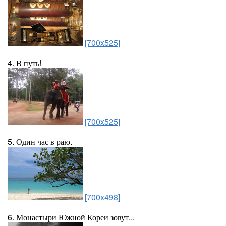
[700x525]
4. В путь!
[700x525]
5. Один час в раю.
[700x498]
6. Монастыри Южной Кореи зовут...