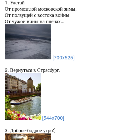
1. Улетай
От промозглой московской зимы,
От ползущей с востока войны
От чужой вины на плечах...
[700x525]
2. Вернуться в Страсбург.
[544x700]
3. Доброе-бодрое утро:)