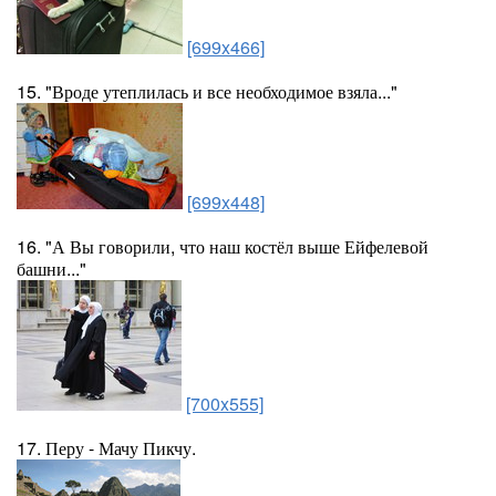
[699x466]
15. "Вроде утеплилась и все необходимое взяла..."
[699x448]
16. "А Вы говорили, что наш костёл выше Ейфелевой
башни..."
[700x555]
17. Перу - Мачу Пикчу.