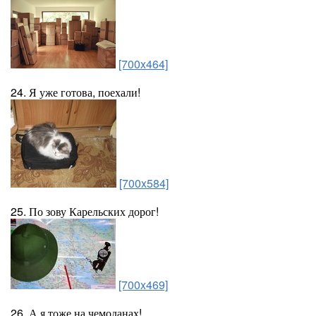
[700x464]
24. Я уже готова, поехали!
[700x584]
25. По зову Карельских дорог!
[700x469]
26. А я тоже на чемоданах!