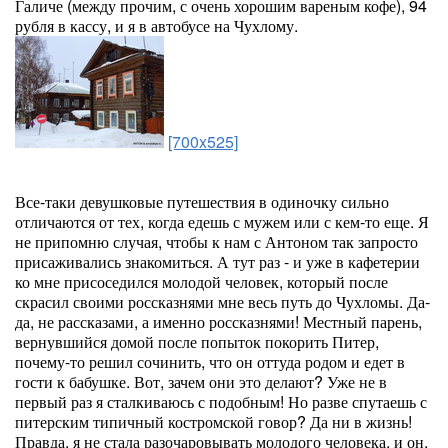
Галиче (между прочим, с очень хорошим вареным кофе), 94
рубля в кассу, и я в автобусе на Чухлому.
[700x525]
Все-таки девушковые путешествия в одиночку сильно
отличаются от тех, когда едешь с мужем или с кем-то еще. Я
не припомню случая, чтобы к нам с Антоном так запросто
присаживались знакомиться. А тут раз - и уже в кафетерии
ко мне присоседился молодой человек, который после
скрасил своими россказнями мне весь путь до Чухломы. Да-
да, не рассказами, а именно россказнями! Местный парень,
вернувшийся домой после попыток покорить Питер,
почему-то решил сочинить, что он оттуда родом и едет в
гости к бабушке. Вот, зачем они это делают? Уже не в
первый раз я сталкиваюсь с подобным! Но разве спутаешь с
питерским типичный костромской говор? Да ни в жизнь!
Правда, я не стала разочаровывать молодого человека, и он,