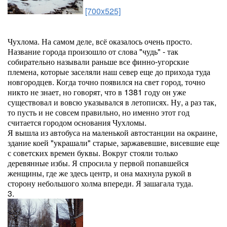
[700x525]
Чухлома. На самом деле, всё оказалось очень просто.
Название города произошло от слова "чудь" - так
собирательно называли раньше все финно-угорские
племена, которые заселяли наш север еще до прихода туда
новгородцев. Когда точно появился на свет город, точно
никто не знает, но говорят, что в 1381 году он уже
существовал и вовсю указывался в летописях. Ну, а раз так,
то пусть и не совсем правильно, но именно этот год
считается городом основания Чухломы.
Я вышла из автобуса на маленькой автостанции на окраине,
здание коей "украшали" старые, заржавевшие, висевшие еще
с советских времен буквы. Вокруг стояли только
деревянные избы. Я спросила у первой попавшейся
женщины, где же здесь центр, и она махнула рукой в
сторону небольшого холма впереди. Я зашагала туда.
3.