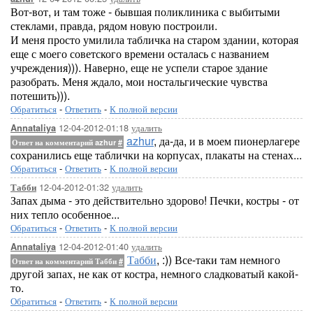
Вот-вот, и там тоже - бывшая поликлиника с выбитыми
стеклами, правда, рядом новую построили.
И меня просто умилила табличка на старом здании, которая
еще с моего советского времени осталась с названием
учреждения))). Наверно, еще не успели старое здание
разобрать. Меня ждало, мои ностальгические чувства
потешить))).
Обратиться
-
Ответить
-
К полной версии
12-04-2012-01:18
удалить
Annataliya
azhur
, да-да, и в моем пионерлагере
Ответ на комментарий azhur
#
сохранились еще таблички на корпусах, плакаты на стенах...
Обратиться
-
Ответить
-
К полной версии
12-04-2012-01:32
удалить
Табби
Запах дыма - это действительно здорово! Печки, костры - от
них тепло особенное...
Обратиться
-
Ответить
-
К полной версии
12-04-2012-01:40
удалить
Annataliya
Табби
, :)) Все-таки там немного
Ответ на комментарий Табби
#
другой запах, не как от костра, немного сладковатый какой-
то.
Обратиться
-
Ответить
-
К полной версии