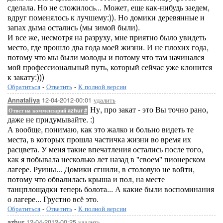
сделала. Но не сложилось... Может, еще как-нибудь заедем,
вдруг поменялось к лучшему:)). Но домики деревянные и
запах дыма остались (мы зимой были).
И все же, несмотря на разруху, мне приятно было увидеть
место, где прошло два года моей жизни. И не плохих года,
потому что мы были молоды и потому что там начинался
мой профессиональный путь, который сейчас уже клонится
к закату:)))
Обратиться
-
Ответить
-
К полной версии
12-04-2012-00:01
удалить
Annataliya
Ну, про закат - это Вы точно рано,
Ответ на комментарий azhur
#
даже не придумывайте. :)
А вообще, понимаю, как это жалко и больно видеть те
места, в которых прошла частичка жизни во время их
расцвета. У меня такие впечатления остались после того,
как я побывала несколько лет назад в "своем" пионерском
лагере. Руины... Домики сгнили, в столовую не войти,
потому что обвалилась крыша и пол, на месте
танцплощадки теперь болота... А какие были воспоминания
о лагере... Грустно всё это.
Обратиться
-
Ответить
-
К полной версии
12-04-2012-00:25
удалить
azhur