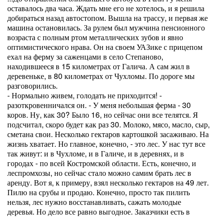
оставалось два часа. Ждать мне его не хотелось, и я решила
добираться назад автостопом. Вышла на трассу, и первая же
машина остановилась. За рулем был мужчина пенсионного
возраста с полным ртом металлических зубов и явно
оптимистического нрава. Он на своем УАЗике с прицепом
ехал на ферму за саженцами в село Степаново,
находившееся в 15 километрах от Галича. А сам жил в
деревеньке, в 80 километрах от Чухломы. По дороге мы
разговорились.
- Нормально живем, голодать не приходится! -
разоткровенничался он. - У меня небольшая ферма - 30
коров. Ну, как 30? Было 16, но сейчас они все телятся. Я
подсчитал, скоро будет как раз 30. Молоко, мясо, масло, сыр,
сметана свои. Несколько гектаров картошкой засаживаю. На
жизнь хватает. Но главное, конечно, - это лес. У нас тут все
так живут: и в Чухломе, и в Галиче, и в деревнях, и в
городах - по всей Костромской области. Есть, конечно, и
леспромхозы, но сейчас стало можно самим брать лес в
аренду. Вот я, к примеру, взял несколько гектаров на 49 лет.
Пилю на срубы и продаю. Конечно, просто так пилить
нельзя, лес нужно восстанавливать, сажать молодые
деревья. Но дело все равно выгодное. Заказчики есть в