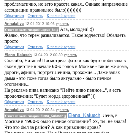
проблематично, но зато красота какая.. Однако направление
ассоциации правильное было)))))))))))
Обратиться
-
Ответить
-
К полной версии
12-04-2012-19:03
удалить
Annataliya
Ага, молодец! :))
Ответ на комментарий Lapus_ka
#
Жалко, что терем разваливается. Такое зодчество! Обалдеть
просто!
Обратиться
-
Ответить
-
К полной версии
13-04-2012-00:30
удалить
Elena_Kalusch
Спасибо, Наташа! Посмотрела фото и как будто побывала в
своём детстве в начале 60-х годов в Москве - такие же дома,
дороги, афиши, портрет Ленина, прохожие... Даже запах
дыма - это тоже тогда было актуально - было печное
отопление...
На рекламе пива написано "Пейте пиво пенное...", а есть
продолжение: "Будет морда здоровенная!" )))
Обратиться
-
Ответить
-
К полной версии
13-04-2012-00:34
удалить
Annataliya
Elena_Kalusch
, Лена, в
Ответ на комментарий Elena_Kalusch
#
Москве в 1960-х было печное отопление? Ух, ты, не знала!
Что это был за район? А как привозили дрова?
Про пиво, ага, знаю. Но в Чухломе вряд ли это был