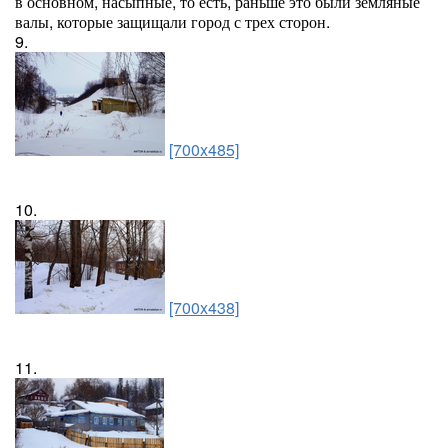
в основном, насыпные, то есть, раньше это были земляные
валы, которые защищали город с трех сторон.
9.
[700x485]
10.
[700x438]
11.