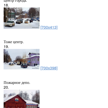
Центр города.
18.
[700x413]
Тоже центр.
19.
[700x398]
Пожарное депо.
20.