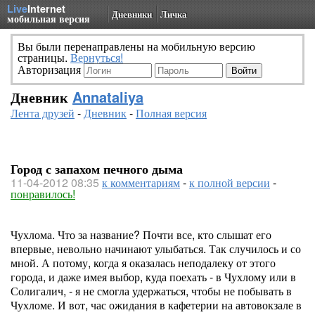
Live
Internet
Дневники
Личка
мобильная версия
Вы были перенаправлены на мобильную версию
страницы.
Вернуться!
Авторизация
Дневник
Annataliya
Лента друзей
-
Дневник
-
Полная версия
Город с запахом печного дыма
11-04-2012 08:35
к комментариям
-
к полной версии
-
понравилось!
Чухлома. Что за название? Почти все, кто слышат его
впервые, невольно начинают улыбаться. Так случилось и со
мной. А потому, когда я оказалась неподалеку от этого
города, и даже имея выбор, куда поехать - в Чухлому или в
Солигалич, - я не смогла удержаться, чтобы не побывать в
Чухломе. И вот, час ожидания в кафетерии на автовокзале в