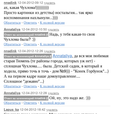
12-04-2012-09:12
удалить
nnadink
ах, какая Чухлома!))))))))))
Просто картинки из детства) ностальгия... так ярко
воспоминания нахлынули...))))
Обратиться
-
Ответить
-
К полной версии
12-04-2012-10:50
удалить
Annataliya
Надь, у тебя какая-то своя
Ответ на комментарий nnadink
#
Чухлома была? :))
Обратиться
-
Ответить
-
К полной версии
12-04-2012-12:26
удалить
nnadink
Annataliya
, да вся моя любимая
Ответ на комментарий Annataliya
#
старая Тюмень (те районы города, которых уж нет) -
сплошная Чухлома..... была. Детский садик, в который я
ходила, прямо точь в точь - дом №9))) - "Конек Горбунок"...)
А на первом кадре наше домоуправление....
Сплошное "дежавю"...)
Обратиться
-
Ответить
-
К полной версии
12-04-2012-12:28
удалить
Annataliya
Ой, ну, это надо же. :)))
Ответ на комментарий nnadink
#
Обратиться
-
Ответить
-
К полной версии
12-04-2012-18:42
удалить
Lapus_ka