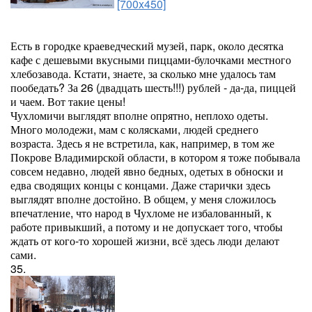
[700x450]
Есть в городке краеведческий музей, парк, около десятка
кафе с дешевыми вкусными пиццами-булочками местного
хлебозавода. Кстати, знаете, за сколько мне удалось там
пообедать? За 26 (двадцать шесть!!!) рублей - да-да, пиццей
и чаем. Вот такие цены!
Чухломичи выглядят вполне опрятно, неплохо одеты.
Много молодежи, мам с колясками, людей среднего
возраста. Здесь я не встретила, как, например, в том же
Покрове Владимирской области, в котором я тоже побывала
совсем недавно, людей явно бедных, одетых в обноски и
едва сводящих концы с концами. Даже старички здесь
выглядят вполне достойно. В общем, у меня сложилось
впечатление, что народ в Чухломе не избалованный, к
работе привыкший, а потому и не допускает того, чтобы
ждать от кого-то хорошей жизни, всё здесь люди делают
сами.
35.