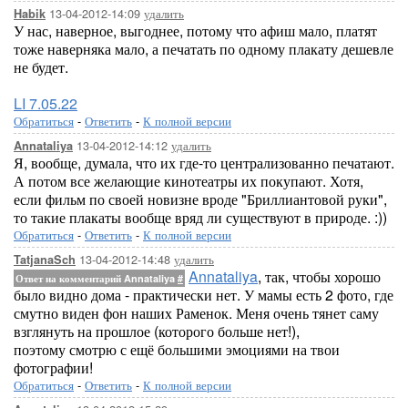
13-04-2012-14:09
удалить
Habik
У нас, наверное, выгоднее, потому что афиш мало, платят
тоже наверняка мало, а печатать по одному плакату дешевле
не будет.
LI 7.05.22
Обратиться
-
Ответить
-
К полной версии
13-04-2012-14:12
удалить
Annataliya
Я, вообще, думала, что их где-то централизованно печатают.
А потом все желающие кинотеатры их покупают. Хотя,
если фильм по своей новизне вроде "Бриллиантовой руки",
то такие плакаты вообще вряд ли существуют в природе. :))
Обратиться
-
Ответить
-
К полной версии
13-04-2012-14:48
удалить
TatjanaSch
Annataliya
, так, чтобы хорошо
Ответ на комментарий Annataliya
#
было видно дома - практически нет. У мамы есть 2 фото, где
смутно виден фон наших Раменок. Меня очень тянет саму
взглянуть на прошлое (которого больше нет!),
поэтому смотрю с ещё большими эмоциями на твои
фотографии!
Обратиться
-
Ответить
-
К полной версии