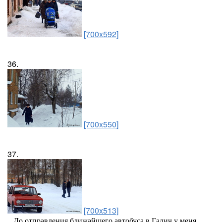
[700x592]
36.
[700x550]
37.
[700x513]
...До отправления ближайшего автобуса в Галич у меня