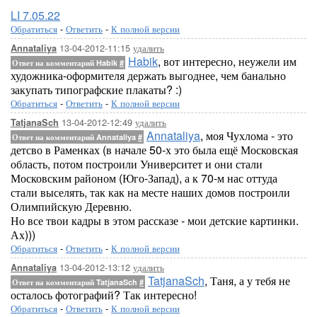
LI 7.05.22
Обратиться
-
Ответить
-
К полной версии
13-04-2012-11:15
удалить
Annataliya
Habik
, вот интересно, неужели им
Ответ на комментарий Habik
#
художника-оформителя держать выгоднее, чем банально
закупать типографские плакаты? :)
Обратиться
-
Ответить
-
К полной версии
13-04-2012-12:49
удалить
TatjanaSch
Annataliya
, моя Чухлома - это
Ответ на комментарий Annataliya
#
детсво в Раменках (в начале 50-х это была ещё Московская
область, потом построили Университет и они стали
Московским районом (Юго-Запад), а к 70-м нас оттуда
стали выселять, так как на месте наших домов построили
Олимпийскую Деревню.
Но все твои кадры в этом рассказе - мои детские картинки.
Ах)))
Обратиться
-
Ответить
-
К полной версии
13-04-2012-13:12
удалить
Annataliya
TatjanaSch
, Таня, а у тебя не
Ответ на комментарий TatjanaSch
#
осталось фотографий? Так интересно!
Обратиться
-
Ответить
-
К полной версии