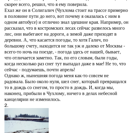
скорее всего, решил, что я ему поверила.
Ехал же он в Солигалич (Чухлома стоит на трассе примерно
в половине пути до него, вот почему я оказалась с ним в
одном автобусе) и отлично знал здешние края. Например, он
рассказал, что в костромских лесах сейчас развелось много
лис, они выбегают на дороги, а зимой даже приходят в
деревни. А, что касается погоды, то хотя Галич, по
большому счету, находится не так уж и далеко от Москвы -
всего-то ночь на поезде, - погода здесь от нашей, бывает,
что отличается заметно. Так, по его словам, были годы,
когда несколько раз снег тут выпадал даже в мае! Не то, что
сейчас - подумаешь, почти апрель!
Однако ж, нынешняя погода меня как-то совсем не
радовала. Было около нуля, шел снег, который превращался
то в дождь со снегом, то просто в дождь. И, когда мы,
наконец, прибыли в Чухлому, ничего в делах небесной
канцелярии не изменилось.
2.