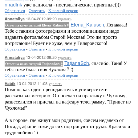
nnadink
уже написала - ностальгические, приятные))))
Обратиться
-
Ответить
-
К полной версии
13-04-2012-09:20
удалить
Annataliya
Elena_Kalusch
, Ленааааа!
Ответ на комментарий Elena_Kalusch
#
Тебе с такими фотографиями и воспоминаниями надо
издавать фотоальбом Старой Москвы! Это же просто
потрясающе! Будет не хуже, чем у Гиляровского!
Обратиться
-
Ответить
-
К полной версии
13-04-2012-09:20
удалить
Annataliya
TatjanaSch
, спасибо, Таня! У
Ответ на комментарий TatjanaSch
#
тебя тоже была своя Чухлома? :)
Обратиться
-
Ответить
-
К полной версии
13-04-2012-11:08
удалить
Habik
Помню, как один преподаватель в университете
рассказывал историю. Он поехал на практику в Чухлому,
развеселился и прислал на кафедру телеграмму: "Привет из
Чухломы!"
А в городе, где живут мои родители, совсем недалеко от
Посада, афиши тоже до сих пор рисуют от руки. Красиво и
трудолюбиво : )