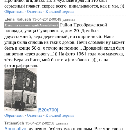
серьезный плакат, скорее всего, пикалываются, как и мы. :))
Обратиться
-
Ответить
-
К полной версии
13-04-2012-00:49
удалить
Elena_Kalusch
Район Преображенской
Ответ на комментарий Annataliya
#
площади, улица Суворовская, дом 20. Дом был
двухэтажный, верх деревянный, низ кирпичный. Наша
улица была сплошь из таких домов. Печи сломали ну может
быть в конце 50-х, я точно не помню... Дровяной склад был
напротив через дорогу...))) На фото 1961 года моя мамочка,
тётя Вера из Риги, мой брат и я (ем яблоко...))), папа
фотографировал.
[520x700]
Обратиться
-
Ответить
-
К полной версии
13-04-2012-02:58
удалить
TatjanaSch
Annataliya
, душевно, (вз)дохнуло прошлым. Все мои слова