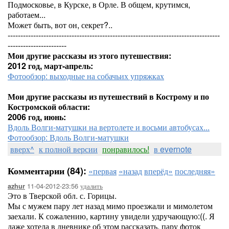
Подмосковье, в Курске, в Орле. В общем, крутимся,
работаем...
Может быть, вот он, секрет?..
-----------------------------------------------------------------------------------
-----------------------
Мои другие рассказы из этого путешествия:
2012 год, март-апрель:
Фотообзор: выходные на собачьих упряжках
Мои другие рассказы из путешествий в Кострому и по
Костромской области:
2006 год, июнь:
Вдоль Волги-матушки на вертолете и восьми автобусах...
Фотообзор: Вдоль Волги-матушки
вверх^
к полной версии
понравилось!
в evernote
Комментарии (84):
«первая
«назад
вперёд»
последняя»
11-04-2012-23:56
удалить
azhur
Это в Тверской обл. с. Горицы.
Мы с мужем пару лет назад мимо проезжали и мимолетом
заехали. К сожалению, картину увидели удручающую:((. Я
даже хотела в дневнике об этом рассказать, пару фоток