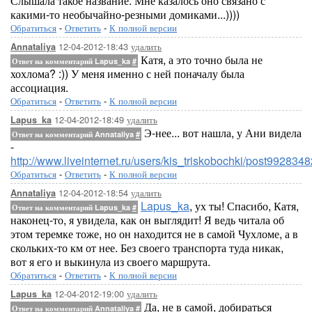
Слышала такое название. Мне казалось оно связано с
какими-то необычайно-резными домиками...))))
Обратиться
-
Ответить
-
К полной версии
12-04-2012-18:43
удалить
Annataliya
Катя, а это точно была не
Ответ на комментарий Lapus_ka
#
хохлома? :)) У меня именно с ней поначалу была
ассоциация.
Обратиться
-
Ответить
-
К полной версии
12-04-2012-18:49
удалить
Lapus_ka
Э-нее... вот нашла, у Ани видела
Ответ на комментарий Annataliya
#
-
http://www.liveinternet.ru/users/kis_triskobochki/post9928348
Обратиться
-
Ответить
-
К полной версии
12-04-2012-18:54
удалить
Annataliya
Lapus_ka
, ух ты! Спасибо, Катя,
Ответ на комментарий Lapus_ka
#
наконец-то, я увидела, как он выглядит! Я ведь читала об
этом теремке тоже, но он находится не в самой Чухломе, а в
скольких-то км от нее. Без своего транспорта туда никак,
вот я его и выкинула из своего маршрута.
Обратиться
-
Ответить
-
К полной версии
12-04-2012-19:00
удалить
Lapus_ka
Да, не в самой, добираться
Ответ на комментарий Annataliya
#