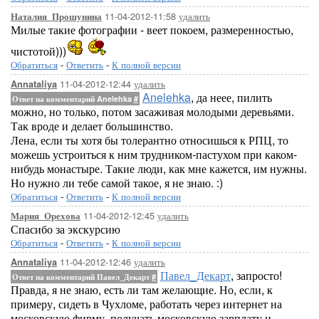
11-04-2012-11:58
удалить
Наталия_Прошунина
Милые такие фотографии - веет покоем, размеренностью,
чистотой)))
Обратиться
-
Ответить
-
К полной версии
11-04-2012-12:44
удалить
Annataliya
Anelehka
, да неее, пилить
Ответ на комментарий Anelehka
#
можно, но только, потом засаживая молодыми деревьями.
Так вроде и делает большинство.
Лена, если ты хотя бы толерантно относишься к РПЦ, то
можешь устроиться к ним трудником-пастухом при каком-
нибудь монастыре. Такие люди, как мне кажется, им нужны.
Но нужно ли тебе самой такое, я не знаю. :)
Обратиться
-
Ответить
-
К полной версии
11-04-2012-12:45
удалить
Мария_Орехова
Спасибо за экскурсию
Обратиться
-
Ответить
-
К полной версии
11-04-2012-12:46
удалить
Annataliya
Павел_Декарт
, запросто!
Ответ на комментарий Павел_Декарт
#
Правда, я не знаю, есть ли там желающие. Но, если, к
примеру, сидеть в Чухломе, работать через интернет на
московскую фирму, получать московскую зарплату и