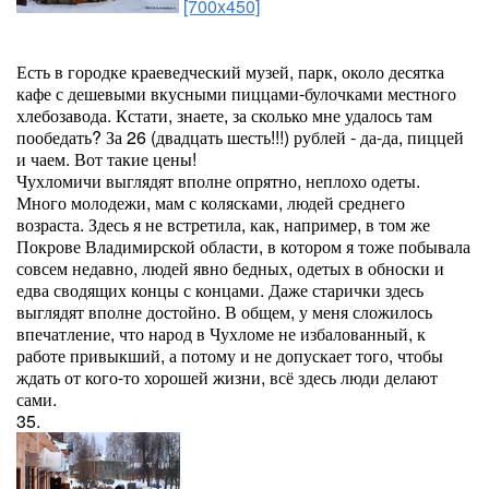
[700x450]
Есть в городке краеведческий музей, парк, около десятка
кафе с дешевыми вкусными пиццами-булочками местного
хлебозавода. Кстати, знаете, за сколько мне удалось там
пообедать? За 26 (двадцать шесть!!!) рублей - да-да, пиццей
и чаем. Вот такие цены!
Чухломичи выглядят вполне опрятно, неплохо одеты.
Много молодежи, мам с колясками, людей среднего
возраста. Здесь я не встретила, как, например, в том же
Покрове Владимирской области, в котором я тоже побывала
совсем недавно, людей явно бедных, одетых в обноски и
едва сводящих концы с концами. Даже старички здесь
выглядят вполне достойно. В общем, у меня сложилось
впечатление, что народ в Чухломе не избалованный, к
работе привыкший, а потому и не допускает того, чтобы
ждать от кого-то хорошей жизни, всё здесь люди делают
сами.
35.