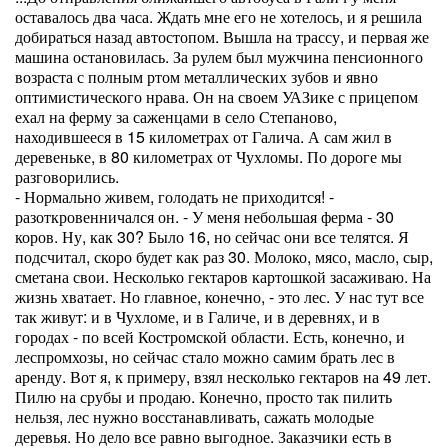
оставалось два часа. Ждать мне его не хотелось, и я решила
добираться назад автостопом. Вышла на трассу, и первая же
машина остановилась. За рулем был мужчина пенсионного
возраста с полным ртом металлических зубов и явно
оптимистического нрава. Он на своем УАЗике с прицепом
ехал на ферму за саженцами в село Степаново,
находившееся в 15 километрах от Галича. А сам жил в
деревеньке, в 80 километрах от Чухломы. По дороге мы
разговорились.
- Нормально живем, голодать не приходится! -
разоткровенничался он. - У меня небольшая ферма - 30
коров. Ну, как 30? Было 16, но сейчас они все телятся. Я
подсчитал, скоро будет как раз 30. Молоко, мясо, масло, сыр,
сметана свои. Несколько гектаров картошкой засаживаю. На
жизнь хватает. Но главное, конечно, - это лес. У нас тут все
так живут: и в Чухломе, и в Галиче, и в деревнях, и в
городах - по всей Костромской области. Есть, конечно, и
леспромхозы, но сейчас стало можно самим брать лес в
аренду. Вот я, к примеру, взял несколько гектаров на 49 лет.
Пилю на срубы и продаю. Конечно, просто так пилить
нельзя, лес нужно восстанавливать, сажать молодые
деревья. Но дело все равно выгодное. Заказчики есть в