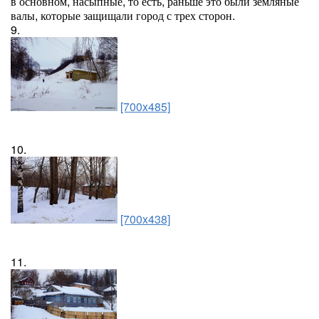
в основном, насыпные, то есть, раньше это были земляные
валы, которые защищали город с трех сторон.
9.
[700x485]
10.
[700x438]
11.