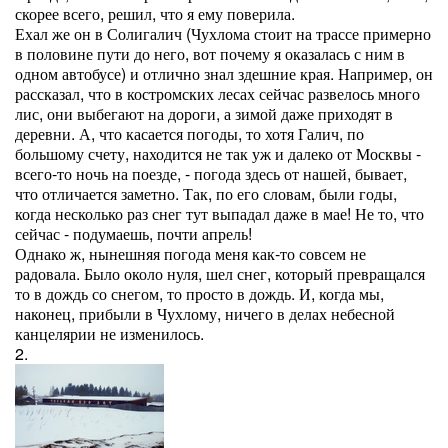
скорее всего, решил, что я ему поверила.
Ехал же он в Солигалич (Чухлома стоит на трассе примерно
в половине пути до него, вот почему я оказалась с ним в
одном автобусе) и отлично знал здешние края. Например, он
рассказал, что в костромских лесах сейчас развелось много
лис, они выбегают на дороги, а зимой даже приходят в
деревни. А, что касается погоды, то хотя Галич, по
большому счету, находится не так уж и далеко от Москвы -
всего-то ночь на поезде, - погода здесь от нашей, бывает,
что отличается заметно. Так, по его словам, были годы,
когда несколько раз снег тут выпадал даже в мае! Не то, что
сейчас - подумаешь, почти апрель!
Однако ж, нынешняя погода меня как-то совсем не
радовала. Было около нуля, шел снег, который превращался
то в дождь со снегом, то просто в дождь. И, когда мы,
наконец, прибыли в Чухлому, ничего в делах небесной
канцелярии не изменилось.
2.