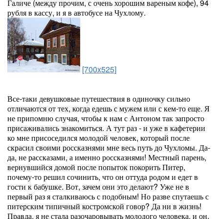
Галиче (между прочим, с очень хорошим вареным кофе), 94
рубля в кассу, и я в автобусе на Чухлому.
[700x525]
Все-таки девушковые путешествия в одиночку сильно
отличаются от тех, когда едешь с мужем или с кем-то еще. Я
не припомню случая, чтобы к нам с Антоном так запросто
присаживались знакомиться. А тут раз - и уже в кафетерии
ко мне присоседился молодой человек, который после
скрасил своими россказнями мне весь путь до Чухломы. Да-
да, не рассказами, а именно россказнями! Местный парень,
вернувшийся домой после попыток покорить Питер,
почему-то решил сочинить, что он оттуда родом и едет в
гости к бабушке. Вот, зачем они это делают? Уже не в
первый раз я сталкиваюсь с подобным! Но разве спутаешь с
питерским типичный костромской говор? Да ни в жизнь!
Правда, я не стала разочаровывать молодого человека, и он,