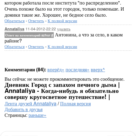
котором работала после института "по распределению".
Очень похоже было на этот городок, только поменьше. И
домики такие же. Хорошее, не бедное село было.
Обратиться
-
Ответить
-
К полной версии
11-04-2012-22:22
удалить
Annataliya
Антонина, а что за село, в каком
Ответ на комментарий azhur
#
районе?
Обратиться
-
Ответить
-
К полной версии
Комментарии (84):
вперёд»
последняя»
вверх^
Вы сейчас не можете прокомментировать это сообщение.
Дневник Город с запахом печного дыма |
Annataliya - Когда-нибудь я обязательно
совершу кругосветное путешествие! |
Лента друзей Annataliya
/
Полная версия
Добавить в друзья
Страницы:
раньше»