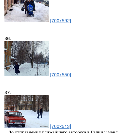
[700x592]
36.
[700x550]
37.
[700x513]
...До отправления ближайшего автобуса в Галич у меня