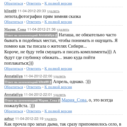
Обратиться
-
Ответить
-
К полной версии
11-04-2012-20:33
удалить
kilea99
лепота,фотографии прям зимняя сказка
Обратиться
-
Ответить
-
К полной версии
11-04-2012-21:36
удалить
Мария_Сова
Наташа, не обязательно часто
Ответ на комментарий Annataliya
#
бывать в подобных местах, чтобы понимать и ощущать. Я
помню как ты писала о жителях Сибири...
Короче, не буду тебя смущать и писать комплименты))) А
будут где глубинку обижать... знаю куда пойти
поплакаться;)))
Обратиться
-
Ответить
-
К полной версии
11-04-2012-22:00
удалить
Annataliya
Апрель, однако. :)))
Ответ на комментарий kilea99
#
Обратиться
-
Ответить
-
К полной версии
11-04-2012-22:01
удалить
Annataliya
Мария_Сова
, о, это всегда
Ответ на комментарий Мария_Сова
#
пожалуйста. :)))
Обратиться
-
Ответить
-
К полной версии
11-04-2012-22:19
удалить
azhur
Как прочла про запах дыма, так сразу припомнилось село, в