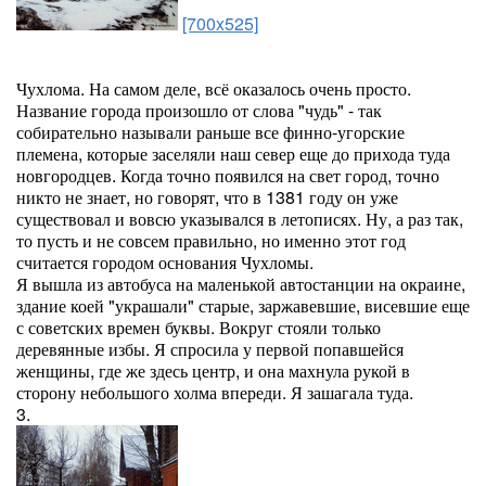
[700x525]
Чухлома. На самом деле, всё оказалось очень просто.
Название города произошло от слова "чудь" - так
собирательно называли раньше все финно-угорские
племена, которые заселяли наш север еще до прихода туда
новгородцев. Когда точно появился на свет город, точно
никто не знает, но говорят, что в 1381 году он уже
существовал и вовсю указывался в летописях. Ну, а раз так,
то пусть и не совсем правильно, но именно этот год
считается городом основания Чухломы.
Я вышла из автобуса на маленькой автостанции на окраине,
здание коей "украшали" старые, заржавевшие, висевшие еще
с советских времен буквы. Вокруг стояли только
деревянные избы. Я спросила у первой попавшейся
женщины, где же здесь центр, и она махнула рукой в
сторону небольшого холма впереди. Я зашагала туда.
3.