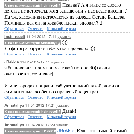
Правда? А я такие со своего
Ответ на комментарий Incir_receli
#
детства не встречала, хотя раньше они у нас везде висели. :)
Да уж, художники встречаются из разряда Остапа Бендера.
Помнишь, как он на корабле плакат рисовал? :))
Обратиться
-
Ответить
-
К полной версии
11-04-2012-17:11
удалить
Incir_receli
:)))
Ответ на комментарий Annataliya
#
Я сфотографирую и тебе в пост добавлю :)))
Обратиться
-
Ответить
-
К полной версии
11-04-2012-17:11
удалить
JBekkie
я бы поверила попутчику с такой историей))) а они,
оказывается, сочиняют(
И мне городок понравился!! уютненький такой, домики
симпатичные! особенно сиреневый в центре)
Обратиться
-
Ответить
-
К полной версии
11-04-2012-17:21
удалить
Annataliya
Давай!
Ответ на комментарий Incir_receli
#
Обратиться
-
Ответить
-
К полной версии
11-04-2012-17:23
удалить
Annataliya
JBekkie
, Юль, это - самый-самый
Ответ на комментарий JBekkie
#