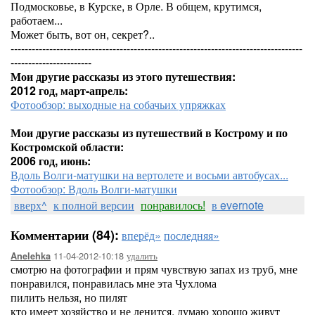
Подмосковье, в Курске, в Орле. В общем, крутимся,
работаем...
Может быть, вот он, секрет?..
-----------------------------------------------------------------------------------
-----------------------
Мои другие рассказы из этого путешествия:
2012 год, март-апрель:
Фотообзор: выходные на собачьих упряжках
Мои другие рассказы из путешествий в Кострому и по
Костромской области:
2006 год, июнь:
Вдоль Волги-матушки на вертолете и восьми автобусах...
Фотообзор: Вдоль Волги-матушки
вверх^
к полной версии
понравилось!
в evernote
Комментарии (84):
вперёд»
последняя»
11-04-2012-10:18
удалить
Anelehka
смотрю на фотографии и прям чувствую запах из труб, мне
понравился, понравилась мне эта Чухлома
пилить нельзя, но пилят
кто имеет хозяйство и не ленится, думаю хорошо живут