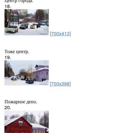
Центр города.
18.
[700x413]
Тоже центр.
19.
[700x398]
Пожарное депо.
20.