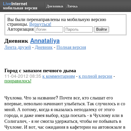
Live
Internet
Дневники
Личка
мобильная версия
Вы были перенаправлены на мобильную версию
страницы.
Вернуться!
Авторизация
Дневник
Annataliya
Лента друзей
-
Дневник
-
Полная версия
Город с запахом печного дыма
11-04-2012 08:35
к комментариям
-
к полной версии
-
понравилось!
Чухлома. Что за название? Почти все, кто слышат его
впервые, невольно начинают улыбаться. Так случилось и со
мной. А потому, когда я оказалась неподалеку от этого
города, и даже имея выбор, куда поехать - в Чухлому или в
Солигалич, - я не смогла удержаться, чтобы не побывать в
Чухломе. И вот, час ожидания в кафетерии на автовокзале в