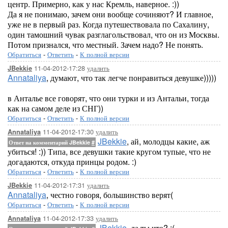
центр. Примерно, как у нас Кремль, наверное. :))
Да я не понимаю, зачем они вообще сочиняют? И главное,
уже не в первый раз. Когда путешествовала по Сахалину,
один тамошний чувак разглагольствовал, что он из Москвы.
Потом признался, что местный. Зачем надо? Не понять.
Обратиться
-
Ответить
-
К полной версии
11-04-2012-17:28
удалить
JBekkie
Annataliya
, думают, что так легче понравиться девушке)))))
в Анталье все говорят, что они турки и из Антальи, тогда
как на самом деле из СНГ))
Обратиться
-
Ответить
-
К полной версии
11-04-2012-17:30
удалить
Annataliya
JBekkie
, ай, молодцы какие, аж
Ответ на комментарий JBekkie
#
убиться! :)) Типа, все девушки такие кругом тупые, что не
догадаются, откуда принцы родом. :)
Обратиться
-
Ответить
-
К полной версии
11-04-2012-17:31
удалить
JBekkie
Annataliya
, честно говоря, большинство верят(
Обратиться
-
Ответить
-
К полной версии
11-04-2012-17:33
удалить
Annataliya
JBekkie
, да ты что? :(