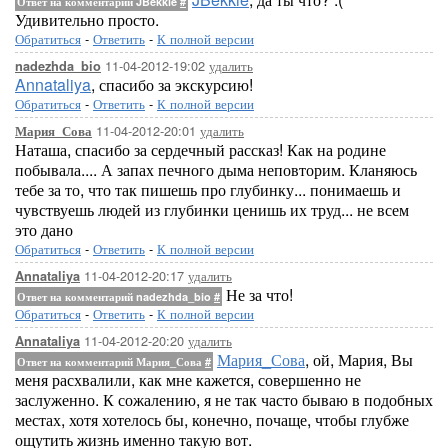
Ответ на комментарий JBekkie
#
Удивительно просто.
Обратиться
-
Ответить
-
К полной версии
11-04-2012-19:02
удалить
nadezhda_bio
Annataliya
, спасибо за экскурсию!
Обратиться
-
Ответить
-
К полной версии
11-04-2012-20:01
удалить
Мария_Сова
Наташа, спасибо за сердечный рассказ! Как на родине
побывала.... А запах печного дыма неповторим. Кланяюсь
тебе за то, что так пишешь про глубинку... понимаешь и
чувствуешь людей из глубинки ценишь их труд... не всем
это дано
Обратиться
-
Ответить
-
К полной версии
11-04-2012-20:17
удалить
Annataliya
Не за что!
Ответ на комментарий nadezhda_bio
#
Обратиться
-
Ответить
-
К полной версии
11-04-2012-20:20
удалить
Annataliya
Мария_Сова
, ой, Мария, Вы
Ответ на комментарий Мария_Сова
#
меня расхвалили, как мне кажется, совершенно не
заслуженно. К сожалению, я не так часто бываю в подобных
местах, хотя хотелось бы, конечно, почаще, чтобы глубже
ощутить жизнь именно такую вот.