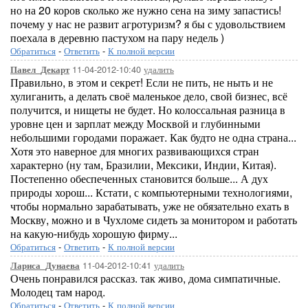
но на 20 коров сколько же нужно сена на зиму запастись!
почему у нас не развит агротуризм? я бы с удовольствием
поехала в деревню пастухом на пару недель )
Обратиться
-
Ответить
-
К полной версии
11-04-2012-10:40
удалить
Павел_Декарт
Правильно, в этом и секрет! Если не пить, не ныть и не
хулиганить, а делать своё маленькое дело, свой бизнес, всё
получится, и нищеты не будет. Но колоссальная разница в
уровне цен и зарплат между Москвой и глубинными
небольшими городами поражает. Как будто не одна страна...
Хотя это наверное для многих развивающихся стран
характерно (ну там, Бразилии, Мексики, Индии, Китая).
Постепенно обеспеченных становится больше... А дух
природы хорош... Кстати, с компьютерными технологиями,
чтобы нормально зарабатывать, уже не обязательно ехать в
Москву, можно и в Чухломе сидеть за монитором и работать
на какую-нибудь хорошую фирму...
Обратиться
-
Ответить
-
К полной версии
11-04-2012-10:41
удалить
Лариса_Дунаева
Очень понравился рассказ. так живо, дома симпатичные.
Молодец там народ.
Обратиться
-
Ответить
-
К полной версии