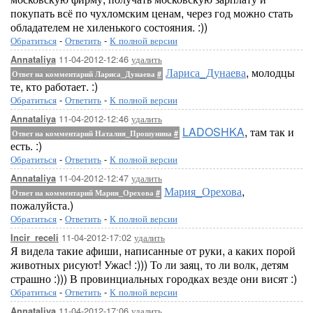
покупать всё по чухломским ценам, через год можно стать
обладателем не хиленького состояния. :))
Обратиться
-
Ответить
-
К полной версии
11-04-2012-12:46
удалить
Annataliya
Лариса_Дунаева
, молодцы
Ответ на комментарий Лариса_Дунаева
#
те, кто работает. :)
Обратиться
-
Ответить
-
К полной версии
11-04-2012-12:46
удалить
Annataliya
LADOSHKA
, там так и
Ответ на комментарий Наталия_Прошунина
#
есть. :)
Обратиться
-
Ответить
-
К полной версии
11-04-2012-12:47
удалить
Annataliya
Мария_Орехова
,
Ответ на комментарий Мария_Орехова
#
пожалуйста.)
Обратиться
-
Ответить
-
К полной версии
11-04-2012-17:02
удалить
Incir_receli
Я видела такие афиши, написанные от руки, а каких порой
животных рисуют! Ужас! :))) То ли заяц, то ли волк, детям
страшно :))) В провинциальных городках везде они висят :)
Обратиться
-
Ответить
-
К полной версии
11-04-2012-17:06
удалить
Annataliya