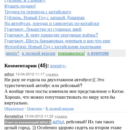
Кушать подано!
Трудности перевода с китайского
Гуйлинь. Новый Год с лапшой Доширак
На автобусах, поездах и самолетах по-китайски
Гуанчжоу. Лекарство из сушеных змей
Гуанчжоу. К чему приводят опиумные войны?
Гуанчжоу. Шесть баньяновых деревьев и кое-что еще
Фотообзор: Новый Год с китайскими палочками
вверх^
к полной версии
понравилось!
в evernote
Комментарии (45):
вперёд»
13-04-2012-11:17
удалить
azhur
Ни разу не ездила на двухэтажном автобусе:(( Это
туристический автобус или рейсовый?
А вообще твои посты изменили мое представление о Китае.
Хорошо, что можно попутешествовать по миру хотя бы
виртуально.
Обратиться
-
Ответить
-
К полной версии
13-04-2012-11:22
удалить
Annataliya
azhur
, рейсовый! Их там таких
Ответ на комментарий azhur
#
целый город. :)) Особенно здорово сидеть на втором этаже