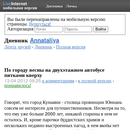
Live
Internet
Дневники
Личка
мобильная версия
Вы были перенаправлены на мобильную версию
страницы.
Вернуться!
Авторизация
Дневник
Annataliya
Лента друзей
-
Дневник
-
Полная версия
По городу весны на двухэтажном автобусе
пятками кверху
13-04-2012 09:25
к комментариям
-
к полной версии
-
понравилось!
Говорят, что город Куньмин - столица провинции Юннань
совсем не интересен для путешественников. Несмотря на то,
что ему уже больше 2000 лет, никакой старины в нем не
осталось. И, кроме парочки буддистских храмов и
нескольких недавно выстроенных пагод, в нем якобы нет