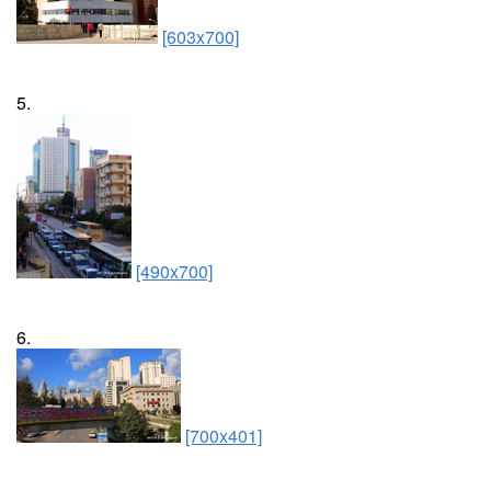
[603x700]
5.
[490x700]
6.
[700x401]