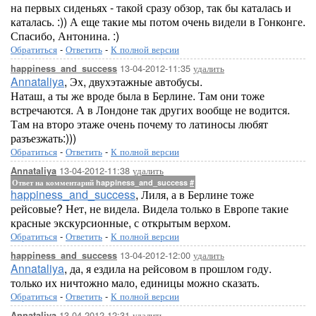
на первых сиденьях - такой сразу обзор, так бы каталась и
каталась. :)) А еще такие мы потом очень видели в Гонконге.
Спасибо, Антонина. :)
Обратиться
-
Ответить
-
К полной версии
13-04-2012-11:35
удалить
happiness_and_success
Annataliya
, Эх, двухэтажные автобусы.
Наташ, а ты же вроде была в Берлине. Там они тоже
встречаются. А в Лондоне так других вообще не водится.
Там на второ этаже очень почему то латиносы любят
разъезжать:)))
Обратиться
-
Ответить
-
К полной версии
13-04-2012-11:38
удалить
Annataliya
Ответ на комментарий happiness_and_success
#
happiness_and_success
, Лиля, а в Берлине тоже
рейсовые? Нет, не видела. Видела только в Европе такие
красные экскурсионные, с открытым верхом.
Обратиться
-
Ответить
-
К полной версии
13-04-2012-12:00
удалить
happiness_and_success
Annataliya
, да, я ездила на рейсовом в прошлом году.
только их ничтожно мало, единицы можно сказать.
Обратиться
-
Ответить
-
К полной версии
13-04-2012-12:31
удалить
Annataliya