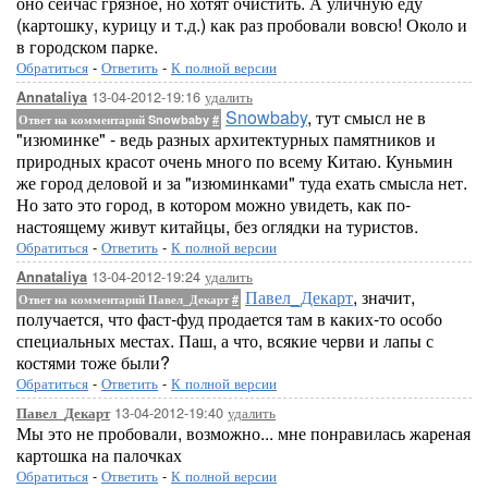
оно сейчас грязное, но хотят очистить. А уличную еду
(картошку, курицу и т.д.) как раз пробовали вовсю! Около и
в городском парке.
Обратиться
-
Ответить
-
К полной версии
13-04-2012-19:16
удалить
Annataliya
Snowbaby
, тут смысл не в
Ответ на комментарий Snowbaby
#
"изюминке" - ведь разных архитектурных памятников и
природных красот очень много по всему Китаю. Куньмин
же город деловой и за "изюминками" туда ехать смысла нет.
Но зато это город, в котором можно увидеть, как по-
настоящему живут китайцы, без оглядки на туристов.
Обратиться
-
Ответить
-
К полной версии
13-04-2012-19:24
удалить
Annataliya
Павел_Декарт
, значит,
Ответ на комментарий Павел_Декарт
#
получается, что фаст-фуд продается там в каких-то особо
специальных местах. Паш, а что, всякие черви и лапы с
костями тоже были?
Обратиться
-
Ответить
-
К полной версии
13-04-2012-19:40
удалить
Павел_Декарт
Мы это не пробовали, возможно... мне понравилась жареная
картошка на палочках
Обратиться
-
Ответить
-
К полной версии