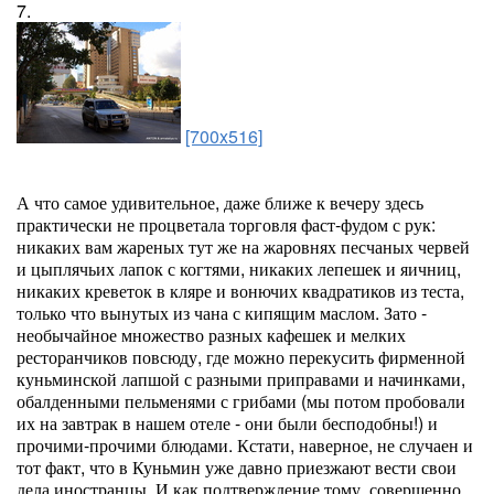
7.
[700x516]
А что самое удивительное, даже ближе к вечеру здесь
практически не процветала торговля фаст-фудом с рук:
никаких вам жареных тут же на жаровнях песчаных червей
и цыплячьих лапок с когтями, никаких лепешек и яичниц,
никаких креветок в кляре и вонючих квадратиков из теста,
только что вынутых из чана с кипящим маслом. Зато -
необычайное множество разных кафешек и мелких
ресторанчиков повсюду, где можно перекусить фирменной
куньминской лапшой с разными приправами и начинками,
обалденными пельменями с грибами (мы потом пробовали
их на завтрак в нашем отеле - они были бесподобны!) и
прочими-прочими блюдами. Кстати, наверное, не случаен и
тот факт, что в Куньмин уже давно приезжают вести свои
дела иностранцы. И как подтверждение тому, совершенно