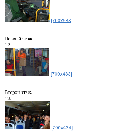
[700x588]
Первый этаж.
12.
[700x433]
Второй этаж.
13.
[700x434]