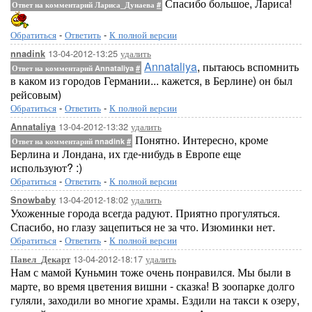
Спасибо большое, Лариса!
Ответ на комментарий Лариса_Дунаева
#
Обратиться
-
Ответить
-
К полной версии
13-04-2012-13:25
удалить
nnadink
Annataliya
, пытаюсь вспомнить
Ответ на комментарий Annataliya
#
в каком из городов Германии... кажется, в Берлине) он был
рейсовым)
Обратиться
-
Ответить
-
К полной версии
13-04-2012-13:32
удалить
Annataliya
Понятно. Интересно, кроме
Ответ на комментарий nnadink
#
Берлина и Лондана, их где-нибудь в Европе еще
используют? :)
Обратиться
-
Ответить
-
К полной версии
13-04-2012-18:02
удалить
Snowbaby
Ухоженные города всегда радуют. Приятно прогуляться.
Спасибо, но глазу зацепиться не за что. Изюминки нет.
Обратиться
-
Ответить
-
К полной версии
13-04-2012-18:17
удалить
Павел_Декарт
Нам с мамой Куньмин тоже очень понравился. Мы были в
марте, во время цветения вишни - сказка! В зоопарке долго
гуляли, заходили во многие храмы. Ездили на такси к озеру,