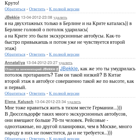
Круто!
Обратиться
-
Ответить
-
К полной версии
13-04-2012-23:08
удалить
JBekkie
я на двухэтажных только в Берлине и на Крите каталась)) в
Берлине головой о потолок ударилась(
а на Крите это были экскурсионные автобусы. Как-то
быстро привыкаешь и потом уже не чувствуется второй
этаж)
Обратиться
-
Ответить
-
К полной версии
13-04-2012-23:27
удалить
Annataliya
JBekkie
, как же это ты умудрилась
Ответ на комментарий JBekkie
#
потолок протаранить? Там он такой низкий? В Китае
второй этаж в автобусе совершенно такой же по высоте, как
и первый.
Обратиться
-
Ответить
-
К полной версии
13-04-2012-23:34
удалить
Elena_Kalusch
Мне тоже нравиться жить в тихом месте Германии...)))
В Дюссельдорфе таких много экскурсионных автобусов,
они вмещают больше 70-ти человек. Рейсовые -
одноэтажные, но другой планировки, чем в Москве, много
народу в них не поместится, да и не требуется...)))
Обратиться
-
Ответить
-
К полной версии