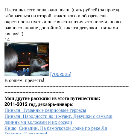
Платишь всего лишь один юань (пять рублей) за проезд,
забираешься на второй этаж такого и обозреваешь
окрестности пусть и не с высоты птичьего полета, но все
равно со вполне достойной, как эти девушки - пятками
кверху! :)
14.
[700x525]
В общем, прелесть!
-----------------------------------------------------------------------------------
----------------------------------------
Мои другие рассказы из этого путешествия:
2011-2012 год, декабрь-январь:
Пиньян. Туманные безрисовые террасы
Пиньян. Народности яо и жуанг. Девушки с самыми
длинными волосами и их соседи
Яншо, Синьпин. На бамбуковой лодке по реке Ли
Гуйлинь. К слонику!