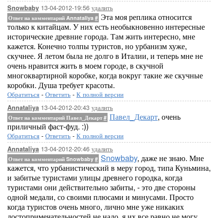
13-04-2012-19:56
удалить
Snowbaby
Эта моя реплика относится
Ответ на комментарий Annataliya
#
только к китайцам. У них есть необыкновенно интересные
исторические древние города. Там жить интересно, мне
кажется. Конечно толпы туристов, но урбанизм хуже,
скучнее. Я летом была не долго в Италии, и теперь мне не
очень нравится жить в моем городе, в скучной
многоквартирной коробке, когда вокруг такие же скучные
коробки. Душа требует красоты.
Обратиться
-
Ответить
-
К полной версии
13-04-2012-20:43
удалить
Annataliya
Павел_Декарт
, очень
Ответ на комментарий Павел_Декарт
#
приличный фаст-фуд. :))
Обратиться
-
Ответить
-
К полной версии
13-04-2012-20:46
удалить
Annataliya
Snowbaby
, даже не знаю. Мне
Ответ на комментарий Snowbaby
#
кажется, что урбанистический в меру город, типа Куньмина,
и забитые туристами улицы древнего городка, когда
туристами они действительно забиты, - это две стороны
одной медали, со своими плюсами и минусами. Просто
когда туристов очень много, лично мне уже никаких
достопримечательностей не надо, я их все равно не могу