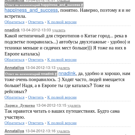
Ответ на комментарий happiness_and_success
#
happiness_and_success
, понятно. Наверно, поэтому я и не
встретила.
Обратиться
-
Ответить
-
К полной версии
13-04-2012-13:03
удалить
nnadink
Какой нетипичный для стереотипов о Китае город... река в
подсветке понравилась...) автобусы двухэтажные - удобно) и
техники меньше и сидячих мест больше))) Я тоже на них в
Европе каталась)
Обратиться
-
Ответить
-
К полной версии
13-04-2012-13:13
удалить
Annataliya
nnadink
, да, удобно и хорошо, нам
Ответ на комментарий nnadink
#
тоже очень понравилось. :) Ходят часто, людей вмещается
больше! Надя, а в Европе ты где каталась? Тоже на
рейсовых?
Обратиться
-
Ответить
-
К полной версии
13-04-2012-13:15
удалить
Лариса_Дунаева
Так нравится читать о ваших путешествиях. Будто сама
участвую.
Обратиться
-
Ответить
-
К полной версии
13-04-2012-13:16
удалить
Annataliya