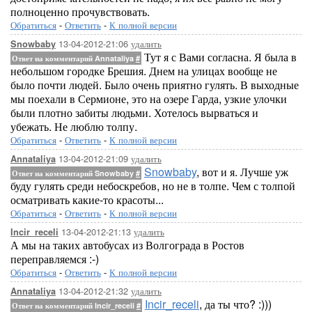
полноценно прочувствовать.
Обратиться
-
Ответить
-
К полной версии
13-04-2012-21:06
удалить
Snowbaby
Тут я с Вами согласна. Я была в
Ответ на комментарий Annataliya
#
небольшом городке Брешия. Днем на улицах вообще не
было почти людей. Было очень приятно гулять. В выходные
мы поехали в Сермионе, это на озере Гарда, узкие улочки
были плотно забиты людьми. Хотелось вырваться и
убежать. Не люблю толпу.
Обратиться
-
Ответить
-
К полной версии
13-04-2012-21:09
удалить
Annataliya
Snowbaby
, вот и я. Лучше уж
Ответ на комментарий Snowbaby
#
буду гулять среди небоскребов, но не в толпе. Чем с толпой
осматривать какие-то красоты...
Обратиться
-
Ответить
-
К полной версии
13-04-2012-21:13
удалить
Incir_receli
А мы на таких автобусах из Волгограда в Ростов
переправляемся :-)
Обратиться
-
Ответить
-
К полной версии
13-04-2012-21:32
удалить
Annataliya
Incir_receli
, да ты что? :)))
Ответ на комментарий Incir_receli
#