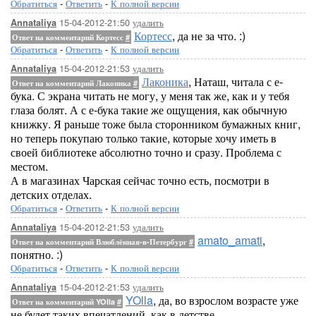
Обратиться
-
Ответить
-
К полной версии
15-04-2012-21:50
удалить
Annataliya
Кортесс
, да не за что. :)
Ответ на комментарий Кортесс
#
Обратиться
-
Ответить
-
К полной версии
15-04-2012-21:53
удалить
Annataliya
Лаконика
, Наташ, читала с е-
Ответ на комментарий Лаконика
#
бука. С экрана читать не могу, у меня так же, как и у тебя
глаза болят. А с е-бука такие же ощущения, как обычную
книжку. Я раньше тоже была сторонником бумажных книг,
но теперь покупаю только такие, которые хочу иметь в
своей библиотеке абсолютно точно и сразу. Проблема с
местом.
А в магазинах Чарская сейчас точно есть, посмотри в
детских отделах.
Обратиться
-
Ответить
-
К полной версии
15-04-2012-21:53
удалить
Annataliya
amato_amati
,
Ответ на комментарий Влюблённая-в-Петербург
#
понятно. :)
Обратиться
-
Ответить
-
К полной версии
15-04-2012-21:53
удалить
Annataliya
YOlla
, да, во взрослом возрасте уже
Ответ на комментарий YOlla
#
не будет таких впечатлений, как в детстве.