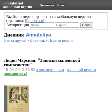
Live
Internet
Дневники
Личка
мобильная версия
Вы были перенаправлены на мобильную версию
страницы.
Вернуться!
Авторизация
Дневник
Annataliya
Лента друзей
-
Дневник
-
Полная версия
Лидия Чарская. "Записки маленькой
гимназистки"
15-04-2012 15:52
к комментариям
-
к полной версии
-
понравилось!