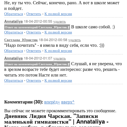
Не, ну ты что. Сейчас, конечно, рано. А вот в школе может
и пойдет.
Обратиться
-
Ответить
-
К полной версии
18-04-2012-00:55
удалить
Annataliya
В школе само собой. :)
Ответ на комментарий Светлана_Юристик
#
Обратиться
-
Ответить
-
К полной версии
18-04-2012-00:58
удалить
Светлана_Юристик
"Надо почитать" - я имела в виду себя, если что. :)))
Обратиться
-
Ответить
-
К полной версии
18-04-2012-01:07
удалить
Annataliya
Слушай, я не уверена, что
Ответ на комментарий Светлана_Юристик
#
в зрелом возрасте тебе будет интересно: разве что, решить -
читать это потом Насте или нет.
Обратиться
-
Ответить
-
К полной версии
Комментарии (30):
вперёд»
вверх^
Вы сейчас не можете прокомментировать это сообщение.
Дневник Лидия Чарская. "Записки
маленькой гимназистки" | Annataliya -
Когда-нибудь я обязательно совершу