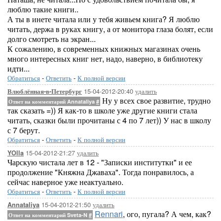
люблю такие книги..
А ты в инете читала или у тебя живьем книга? Я люблю
читать, держа в руках книгу, а от монитора глаза болят, если
долго смотреть на экран...
К сожалению, в современных книжных магазинах очень
много интересных книг нет, надо, наверно, в библиотеку
идти...
Обратиться
-
Ответить
-
К полной версии
15-04-2012-20:40
удалить
Влюблённая-в-Петербург
Ну у всех свое развитие, трудно
Ответ на комментарий Annataliya
#
так сказать =)) Я как-то в школе уже другие книги стала
читать, сказки были прочитаны с 4 по 7 лет)) У нас в школу
с 7 берут.
Обратиться
-
Ответить
-
К полной версии
15-04-2012-21:27
удалить
YOlla
Чарскую чистала лет в 12 - "Записки институтки" и ее
продолжение "Княжна Джаваха". Тогда понравилось, а
сейчас наверное уже неактуально.
Обратиться
-
Ответить
-
К полной версии
15-04-2012-21:50
удалить
Annataliya
Rennari
, ого, пугала? А чем, как?
Ответ на комментарий Sveta-N
#