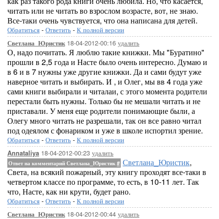
как раз такого рода книги очень любила. Но, что касается,
читать или не читать во взрослом возрасте, вот, не знаю.
Все-таки очень чувствуется, что она написана для детей.
Обратиться
-
Ответить
-
К полной версии
18-04-2012-00:16
удалить
Светлана_Юристик
О, надо почитать. Я люблю такие книжки. Мы "Буратино"
прошли в 2,5 года и Насте было очень интересно. Думаю и
в 6 и в 7 нужны уже другие книжки. Да и сами будут уже
наверное читать и выбирать. И , и Олег, мы вв 4 года уже
сами книги выбирали и читалаи, с этого момента родители
перестали быть нужны. Только бы не мешали читать и не
приставали. У меня еще родители понимающие были, а
Олегу много читать не разрешали, так он все равно читал
под одеялом с фонариком и уже в школе испортил зрение.
Обратиться
-
Ответить
-
К полной версии
18-04-2012-00:23
удалить
Annataliya
Светлана_Юристик
,
Ответ на комментарий Светлана_Юристик
#
Света, на всякий пожарный, эту книгу проходят все-таки в
четвертом классе по программе, то есть, в 10-11 лет. Так
что, Насте, как ни крути, будет рано.
Обратиться
-
Ответить
-
К полной версии
18-04-2012-00:44
удалить
Светлана_Юристик