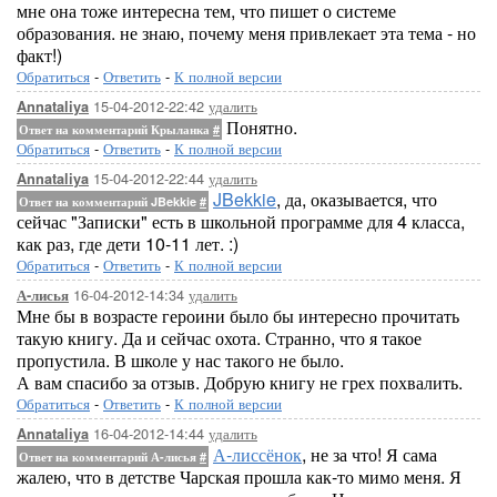
мне она тоже интересна тем, что пишет о системе
образования. не знаю, почему меня привлекает эта тема - но
факт!)
Обратиться
-
Ответить
-
К полной версии
15-04-2012-22:42
удалить
Annataliya
Понятно.
Ответ на комментарий Крыланка
#
Обратиться
-
Ответить
-
К полной версии
15-04-2012-22:44
удалить
Annataliya
JBekkie
, да, оказывается, что
Ответ на комментарий JBekkie
#
сейчас "Записки" есть в школьной программе для 4 класса,
как раз, где дети 10-11 лет. :)
Обратиться
-
Ответить
-
К полной версии
16-04-2012-14:34
удалить
А-лисья
Мне бы в возрасте героини было бы интересно прочитать
такую книгу. Да и сейчас охота. Странно, что я такое
пропустила. В школе у нас такого не было.
А вам спасибо за отзыв. Добрую книгу не грех похвалить.
Обратиться
-
Ответить
-
К полной версии
16-04-2012-14:44
удалить
Annataliya
А-лиссёнок
, не за что! Я сама
Ответ на комментарий А-лисья
#
жалею, что в детстве Чарская прошла как-то мимо меня. Я