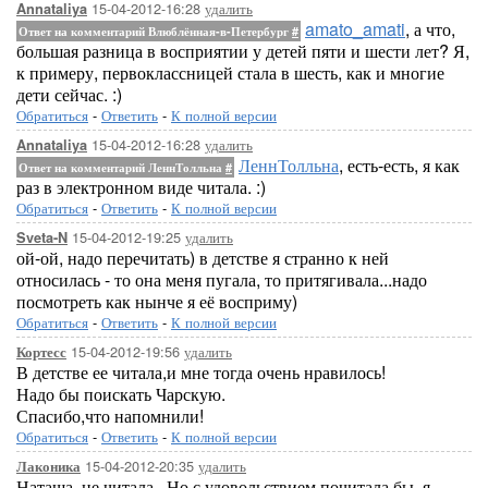
15-04-2012-16:28
удалить
Annataliya
amato_amati
, а что,
Ответ на комментарий Влюблённая-в-Петербург
#
большая разница в восприятии у детей пяти и шести лет? Я,
к примеру, первоклассницей стала в шесть, как и многие
дети сейчас. :)
Обратиться
-
Ответить
-
К полной версии
15-04-2012-16:28
удалить
Annataliya
ЛеннТолльна
, есть-есть, я как
Ответ на комментарий ЛеннТолльна
#
раз в электронном виде читала. :)
Обратиться
-
Ответить
-
К полной версии
15-04-2012-19:25
удалить
Sveta-N
ой-ой, надо перечитать) в детстве я странно к ней
относилась - то она меня пугала, то притягивала...надо
посмотреть как нынче я её восприму)
Обратиться
-
Ответить
-
К полной версии
15-04-2012-19:56
удалить
Кортесс
В детстве ее читала,и мне тогда очень нравилось!
Надо бы поискать Чарскую.
Спасибо,что напомнили!
Обратиться
-
Ответить
-
К полной версии
15-04-2012-20:35
удалить
Лаконика
Наташа, не читала...Но с удовольствием почитала бы, я