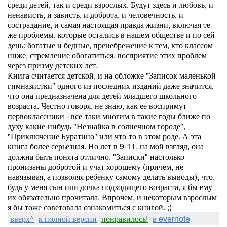
среди детей, так и среди взрослых. Будут здесь и любовь, и
ненависть, и зависть, и доброта, и человечность, и
сострадание, и самая настоящая правда жизни, включая те
же проблемы, которые остались в нашем обществе и по сей
день: богатые и бедные, пренебрежение к тем, кто классом
ниже, стремление обогатиться, восприятие этих проблем
через призму детских лет.
Книга считается детской, и на обложке "Записок маленькой
гимназистки" одного из последних изданий даже значится,
что она предназначена для детей младшего школьного
возраста. Честно говоря, не знаю, как ее воспримут
первоклассники - все-таки многим в такие годы ближе по
духу какие-нибудь "Незнайка в солнечном городе",
"Приключение Буратино" или что-то в этом роде. А эта
книга более серьезная. Но лет в 9-11, на мой взгляд, она
должна быть понята отлично. "Записки" настолько
пронизаны добротой и учат хорошему (причем, не
навязывая, а позволяя ребенку самому делать выводы), что,
будь у меня сын или дочка подходящего возраста, я бы ему
их обязательно прочитала. Впрочем, и некоторым взрослым
я бы тоже советовала ознакомиться с книгой. ;)
вверх^
к полной версии
понравилось!
в evernote