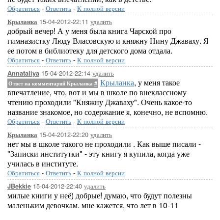
Обратиться
-
Ответить
-
К полной версии
15-04-2012-22:11
удалить
Крыланка
добрый вечер! А у меня была книга Чарской про
гимназистку Люду Власовскую и княжну Нину Джаваху. Я
ее потом в библиотеку для детского дома отдала.
Обратиться
-
Ответить
-
К полной версии
15-04-2012-22:14
удалить
Annataliya
Крыланка
, у меня такое
Ответ на комментарий Крыланка
#
впечатление, что, вот и мы в школе по внеклассному
чтению проходили "Княжну Джаваху". Очень какое-то
название знакомое, но содержание я, конечно, не вспомню.
Обратиться
-
Ответить
-
К полной версии
15-04-2012-22:20
удалить
Крыланка
нет мы в школе такого не проходили . Как выше писали -
"Записки институтки" - эту книгу я купила, когда уже
училась в институте.
Обратиться
-
Ответить
-
К полной версии
15-04-2012-22:40
удалить
JBekkie
милые книги у неё) добрые! думаю, что будут полезны
маленьким девочкам. мне кажется, что лет в 10-11