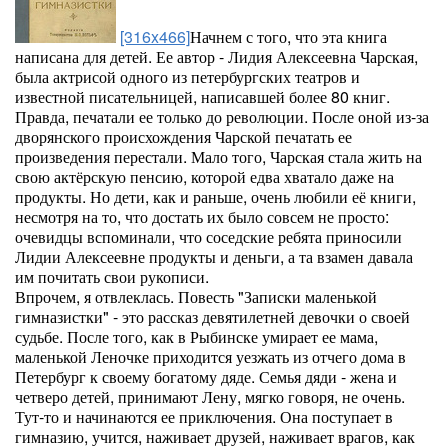
[316x466]
Начнем с того, что эта книга
написана для детей. Ее автор - Лидия Алексеевна Чарская,
была актрисой одного из петербургских театров и
известной писательницей, написавшей более 80 книг.
Правда, печатали ее только до революции. После оной из-за
дворянского происхождения Чарской печатать ее
произведения перестали. Мало того, Чарская стала жить на
свою актёрскую пенсию, которой едва хватало даже на
продукты. Но дети, как и раньше, очень любили её книги,
несмотря на то, что достать их было совсем не просто:
очевидцы вспоминали, что соседские ребята приносили
Лидии Алексеевне продукты и деньги, а та взамен давала
им почитать свои рукописи.
Впрочем, я отвлеклась. Повесть "Записки маленькой
гимназистки" - это рассказ девятилетней девочки о своей
судьбе. После того, как в Рыбинске умирает ее мама,
маленькой Леночке приходится уезжать из отчего дома в
Петербург к своему богатому дяде. Семья дяди - жена и
четверо детей, принимают Лену, мягко говоря, не очень.
Тут-то и начинаются ее приключения. Она поступает в
гимназию, учится, наживает друзей, наживает врагов, как