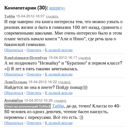
Комментарии (30):
вперёд»
15-04-2012-16:07
удалить
Табби
И еще наверно эта книга интересна тем, что можно узнать о
реалиях жизни и быта в гимназии 100 лет назад, сравнить с
современными школами. Мне очень интересно было в этом
плане читать начало книги "Али и Нино", где речь шла о
бакинской гимназии.
Обратиться
-
Ответить
-
К полной версии
15-04-2012-16:17
удалить
Влюблённая-в-Петербург
А не поздновато "Незнайку" и "Буратино" в первом классе?
=)) Я лет в пять такими зачитывалась.
Обратиться
-
Ответить
-
К полной версии
15-04-2012-16:22
удалить
ЛеннТолльна
Найдется ли она в инете? Пойду поищу)))
Обратиться
-
Ответить
-
К полной версии
15-04-2012-16:26
удалить
Annataliya
Табби
, да-да, точно! Классы по 40-
Ответ на комментарий Табби
#
50 человек из одних девочек, чтение басен наизусть,
перемены с перекусами. Всё это есть. :))
Обратиться
-
Ответить
-
К полной версии