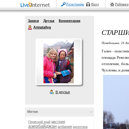
Регистрация
Вход
Рейтинги
Записи
Друзья
Комментарии
Annataliya
СТАРШИ
Понедельник, 16 Ап
Галич - поистин
площадь Революц
отопления, бол
Чухломы, и дома 
В друзья
Метки
-
австрия
Пермский край
азербайджан
албания
аргентина