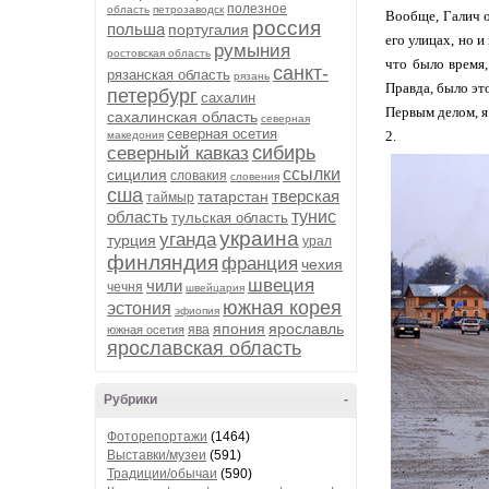
полезное
область
петрозаводск
Вообще, Галич о
россия
польша
португалия
его улицах, но 
румыния
ростовская область
что было время
санкт-
рязанская область
рязань
Правда, было эт
петербург
сахалин
Первым делом, я
сахалинская область
северная
северная осетия
2.
македония
сибирь
северный кавказ
ссылки
сицилия
словакия
словения
сша
тверская
татарстан
таймыр
область
тунис
тульская область
украина
уганда
турция
урал
финляндия
франция
чехия
швеция
чили
чечня
швейцария
южная корея
эстония
эфиопия
япония
ярославль
ява
южная осетия
ярославская область
Рубрики
-
Фоторепортажи
(1464)
Выставки/музеи
(591)
Традиции/обычаи
(590)