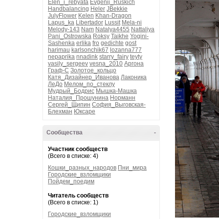
Elen_i_rebyata
Evgenij_Ruskich
Handbalancing
Heler
JBekkie
JulyFlower
Kelen
Khan-Dragon
Lapus_ka
Libertador
Lussit
Mela-ni
Melody-143
Nam
Natalya4455
Nattaliya
Pani_Ostrowska
Roksy
Taikhe
Yogini-
Sashenka
erlika
fro
gedichte
gost
harimau
karlsonchik67
lozanna777
nepaprika
nnadink
starry_fairy
teyty
vasily_sergeev
vesna_2010
Аргона
Граф-С
Золотое_кольцо
Катя_Дизайнер_Иванова
Лаконика
ЛеДо
Мелом_по_стеклу
Мудрый_Бодрис
Мышка-Машка
Наталия_Прошунина
Норманн
Сергей_Щипин
София_Выговская-
Блехман
Юксаре
Сообщества
-
Участник сообществ
(Всего в списке: 4)
Кошки_разных_народов
Пни_мира
Городские_взломщики
Пойдем_поедим
Читатель сообществ
(Всего в списке: 1)
Городские_взломщики