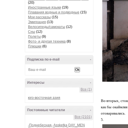
(20)
Иностранные языки
(19)
Плавания водные и подводные
(15)
Мои рассказы
(15)
Эмиграция
(13)
Велосипеды/самокаты
(12)
Сны
(12)
Полеты
(9)
Фото- и другая техника
(8)
Плюшки
(6)
Подписка по e-mail
-
Интересы
-
Все (1)
юго-восточная азия
Во-вторых, стоя
как бы окаймляя
Постоянные читатели
-
отоваривались.
Все (2101)
5.
-Поднебесная-
Assketka
DAY_MEN