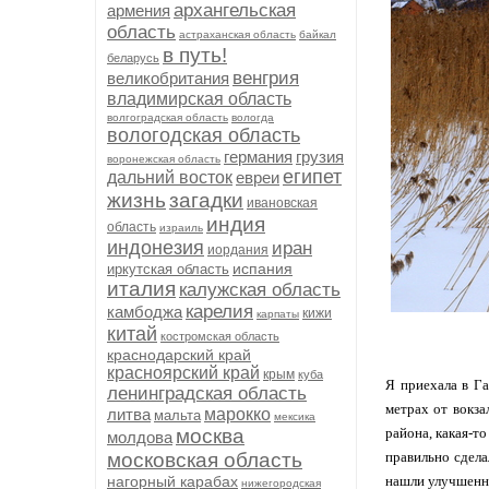
архангельская
армения
область
астраханская область
байкал
в путь!
беларусь
венгрия
великобритания
владимирская область
волгоградская область
вологда
вологодская область
германия
грузия
воронежская область
египет
дальний восток
евреи
жизнь
загадки
ивановская
индия
область
израиль
индонезия
иран
иордания
испания
иркутская область
италия
калужская область
карелия
камбоджа
кижи
карпаты
китай
костромская область
краснодарский край
красноярский край
крым
куба
Я приехала в Га
ленинградская область
метрах от вокза
литва
марокко
мальта
мексика
москва
района, какая-то
молдова
московская область
правильно сдела
нагорный карабах
нашли улучшенны
нижегородская