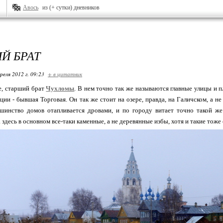
Авось
из (+ сутки) дневников
Й БРАТ
реля 2012 г. 09:23
+ в цитатник
е, старший брат
Чухломы
. В нем точно так же называются главные улицы и 
ии - бывшая Торговая. Он так же стоит на озере, правда, на Галичском, а н
ьшинство домов отапливается дровами, и по городу витает точно такой ж
здесь в основном все-таки каменные, а не деревянные избы, хотя и такие тоже 