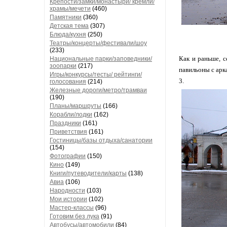
Крепости/замки/монастыри/ кремли/
храмы/мечети
(460)
Памятники
(360)
Детская тема
(307)
Блюда/кухня
(250)
Театры/концерты/фестивали/шоу
(233)
Как и раньше, с
Национальные парки/заповедники/
зоопарки
(217)
павильоны с арк
Игры/конкурсы/тесты/ рейтинги/
3.
голосования
(214)
Железные дороги/метро/трамваи
(190)
Планы/маршруты
(166)
Корабли/лодки
(162)
Праздники
(161)
Приветствия
(161)
Гостиницы/базы отдыха/санатории
(154)
Фотографии
(150)
Кино
(149)
Книги/путеводители/карты
(138)
Авиа
(106)
Народности
(103)
Мои истории
(102)
Мастер-классы
(96)
Готовим без лука
(91)
Автобусы/автомобили
(84)