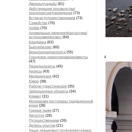
Дворцы/усадьбы
(81)
Действующие прозводства/
предприятия/учреждения
(73)
Встречи путешественников
(73)
Семейство
(70)
Хобби
(70)
Аномальные явления/фантастика/
астрономия/космос
(64)
Кладбища
(62)
Бьюти/релакс
(60)
Визы/загранпаспорта
(55)
4.
Городское ориентирование/квесты
(47)
Пещеры/шахты
(45)
Анонсы
(43)
Медицинское
(42)
Юмор
(38)
Рабоче-туристическое
(35)
Заброшенные объекты
(34)
Климат
(31)
Московские рестораны традиционной
кухни
(28)
Горные лыжи
(27)
Автостоп
(26)
Путешественники
(26)
Делюсь опытом
(21)
Наши лекции/выступления/интервью