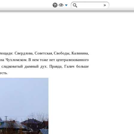
площади: Свердлова, Советская, Свободы, Калинина,
е на Чухломском. В нем тоже нет централизованного
е сладковатый дымный дух. Правда, Галич больше
есть.