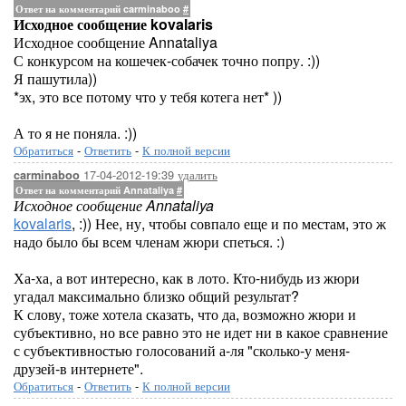
Ответ на комментарий carminaboo
#
Исходное сообщение kovalaris
Исходное сообщение Annataliya
С конкурсом на кошечек-собачек точно попру. :))
Я пашутила))
*эх, это все потому что у тебя котега нет* ))
А то я не поняла. :))
Обратиться
-
Ответить
-
К полной версии
17-04-2012-19:39
удалить
carminaboo
Ответ на комментарий Annataliya
#
Исходное сообщение Annataliya
kovalaris
, :)) Нее, ну, чтобы совпало еще и по местам, это ж
надо было бы всем членам жюри спеться. :)
Ха-ха, а вот интересно, как в лото. Кто-нибудь из жюри
угадал максимально близко общий результат?
К слову, тоже хотела сказать, что да, возможно жюри и
субъективно, но все равно это не идет ни в какое сравнение
с субъективностью голосований а-ля "сколько-у меня-
друзей-в интернете".
Обратиться
-
Ответить
-
К полной версии