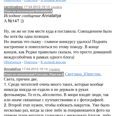
17-04-2012-19:13
удалить
carminaboo
Ответ на комментарий Annataliya
#
Исходное сообщение Annataliya
А №14? :))
Ну, он же не том месте куда я поставила. Совпадением было
бы хотя бы одна позиция.
Но знаешь что скажу - главное конкурсу удалось! Поднять
настроение и повеселиться по этому поводу. В конце
концов, как Реджи правильно сказала, это просто домашний
междусобойчик в рамках одного блога)
Обратиться
-
Ответить
-
К полной версии
17-04-2012-19:14
удалить
Annataliya
Светлана_Юристик
,
Ответ на комментарий Светлана_Юристик
#
Света, причин две.
1. Среди читателей очень много таких, которые вообще
никогда никуда не ездили и не держали в руках
фотокамеры. То есть, абсолютно. В жюри входят люди, так
или иначе связанные с путешествиями и с фотографией.
2. Второй этап нужен, чтобы избежать накруток. Уже было
несколько раз, когда за свое либо за понравившееся фото на
первом этапе читатель голосовал с нескольких блогов, либо