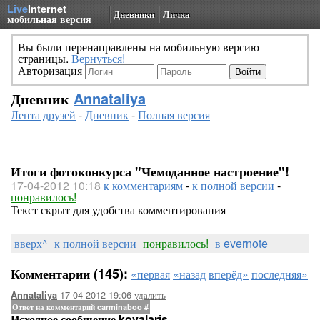
Live
Internet
Дневники
Личка
мобильная версия
Вы были перенаправлены на мобильную версию
страницы.
Вернуться!
Авторизация
Дневник
Annataliya
Лента друзей
-
Дневник
-
Полная версия
Итоги фотоконкурса "Чемоданное настроение"!
17-04-2012 10:18
к комментариям
-
к полной версии
-
понравилось!
Текст скрыт для удобства комментирования
вверх^
к полной версии
понравилось!
в evernote
Комментарии (145):
«первая
«назад
вперёд»
последняя»
17-04-2012-19:06
удалить
Annataliya
Ответ на комментарий carminaboo
#
Исходное сообщение kovalaris