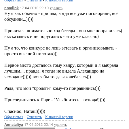
17-04-2012-22:10
удалить
nnadink
Ну я как обычно - пришла, когда все уже поговорили, всё
обсудили...)))))
Прочитала внимательно ход беседы - она мне понравилась)
высказались и не поругались - это уже классно)
Ну а то, что конкурс не лень затевать и организовывать -
просто высший пилотаж)))
Первое место досталось тому кадру, который и я выбрала
лучшим.... правда, я тогда не видела Алехандро на
чемодане)))))) вот я бы тогда заколебалась)))
Рада, что мои "бродяги" кому-то понравились))))
Присоединяюсь к Ларе - "Улыбнитесь, господа!)))))
Спасибо, Наташ))))))
Обратиться
-
Ответить
-
К полной версии
17-04-2012-22:14
удалить
Annataliya