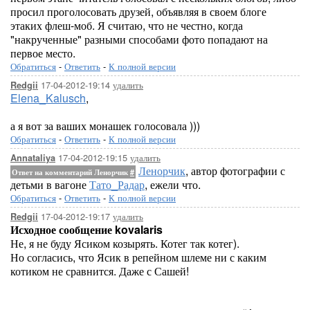
просил проголосовать друзей, объявляя в своем блоге
этаких флеш-моб. Я считаю, что не честно, когда
"накрученные" разными способами фото попадают на
первое место.
Обратиться
-
Ответить
-
К полной версии
17-04-2012-19:14
удалить
Redgii
Elena_Kalusch
,
а я вот за ваших монашек голосовала )))
Обратиться
-
Ответить
-
К полной версии
17-04-2012-19:15
удалить
Annataliya
Ленорчик
, автор фотографии с
Ответ на комментарий Ленорчик
#
детьми в вагоне
Тато_Радар
, ежели что.
Обратиться
-
Ответить
-
К полной версии
17-04-2012-19:17
удалить
Redgii
Исходное сообщение kovalaris
Не, я не буду Ясиком козырять. Котег так котег).
Но согласись, что Ясик в репейном шлеме ни с каким
котиком не сравнится. Даже с Сашей!