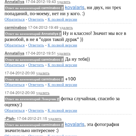
17-04-2012-19:43
удалить
Annataliya
kovalaris
, ни двух, ни трех
Ответ на комментарий carminaboo
#
попаданий, по-моему, нет ни у кого. :)
Обратиться
-
Ответить
-
К полной версии
17-04-2012-19:49
удалить
carminaboo
Ну и классно! Значит мы все в
Ответ на комментарий Annataliya
#
разнобой, в не я "один такой дурак" ))
Обратиться
-
Ответить
-
К полной версии
17-04-2012-19:51
удалить
Annataliya
Да ну тебя))
Ответ на комментарий carminaboo
#
Обратиться
-
Ответить
-
К полной версии
17-04-2012-20:00
удалить
+100
Ответ на комментарий carminaboo
#
Обратиться
-
Ответить
-
К полной версии
17-04-2012-20:00
удалить
фотка случайная, спасибо за
Ответ на комментарий Ленорчик
#
оценку:)
Обратиться
-
Ответить
-
К полной версии
17-04-2012-21:15
удалить
-Ptah-
kovalaris
, эта фотография
Ответ на комментарий carminaboo
#
значительно интереснее :)
Обратиться
-
Ответить
-
К полной версии