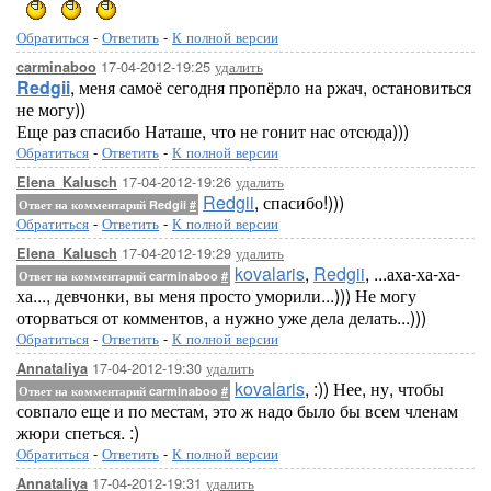
Обратиться
-
Ответить
-
К полной версии
17-04-2012-19:25
удалить
carminaboo
Redgii
, меня самоё сегодня пропёрло на ржач, остановиться
не могу))
Еще раз спасибо Наташе, что не гонит нас отсюда)))
Обратиться
-
Ответить
-
К полной версии
17-04-2012-19:26
удалить
Elena_Kalusch
Redgii
, спасибо!)))
Ответ на комментарий Redgii
#
Обратиться
-
Ответить
-
К полной версии
17-04-2012-19:29
удалить
Elena_Kalusch
kovalaris
,
Redgii
, ...аха-ха-ха-
Ответ на комментарий carminaboo
#
ха..., девчонки, вы меня просто уморили...))) Не могу
оторваться от комментов, а нужно уже дела делать...)))
Обратиться
-
Ответить
-
К полной версии
17-04-2012-19:30
удалить
Annataliya
kovalaris
, :)) Нее, ну, чтобы
Ответ на комментарий carminaboo
#
совпало еще и по местам, это ж надо было бы всем членам
жюри спеться. :)
Обратиться
-
Ответить
-
К полной версии
17-04-2012-19:31
удалить
Annataliya