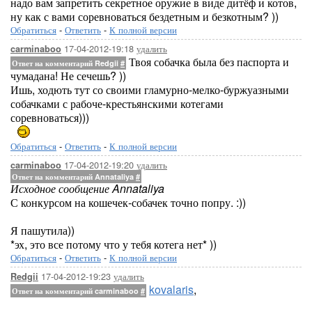
надо вам запретить секретное оружие в виде дитёф и котов,
ну как с вами соревноваться бездетным и безкотным? ))
Обратиться
-
Ответить
-
К полной версии
17-04-2012-19:18
удалить
carminaboo
Твоя собачка была без паспорта и
Ответ на комментарий Redgii
#
чумадана! Не сечешь? ))
Ишь, ходють тут со своими гламурно-мелко-буржуазными
собачками с рабоче-крестьянскими котегами
соревноваться)))
Обратиться
-
Ответить
-
К полной версии
17-04-2012-19:20
удалить
carminaboo
Ответ на комментарий Annataliya
#
Исходное сообщение Annataliya
С конкурсом на кошечек-собачек точно попру. :))
Я пашутила))
*эх, это все потому что у тебя котега нет* ))
Обратиться
-
Ответить
-
К полной версии
17-04-2012-19:23
удалить
Redgii
kovalaris
,
Ответ на комментарий carminaboo
#