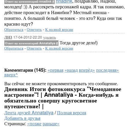
nnadink
, поздравляю, Надюш,
Ответ на комментарий nnadink
#
молодец! :)) А рассекреть персонажей кадра. Я так понимаю,
действие происходит в Намибии? Местный юноша -
понятно. А большой белый человек - это кто? Куда они так
красиво идут?
Обратиться
-
Ответить
-
К полной версии
17-04-2012-22:20
удалить
ЛНЗ
Тогда другое дело!)
Ответ на комментарий Annataliya
#
Обратиться
-
Ответить
-
К полной версии
Комментарии (145):
«первая
«назад
вперёд»
последняя»
вверх^
Вы сейчас не можете прокомментировать это сообщение.
Дневник Итоги фотоконкурса "Чемоданное
настроение"! | Annataliya - Когда-нибудь я
обязательно совершу кругосветное
путешествие! |
Лента друзей Annataliya
/
Полная версия
Добавить в друзья
Страницы:
«позже
раньше»