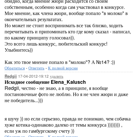
обидно, когда мнение жюри расходится со своим
собственным, особенно когда сам участвовал в конкурсе.
Мое мнение, как члена жюри, вообще попало "в молоко" в
окончательных результатах.
Но может не стоит воспринимать все так близко, ходить
перечитывать и припоминать кто где кому сказал - написал,
по какому принципу голосовал)).
Это всего лишь конкурс, любительский конкурс!
Улыбнитесь))
Как это твое мнение попало в "молоко"? А №14? :))
Обратиться
-
Ответить
-
К полной версии
17-04-2012-19:12
удалить
Redgii
Исходное сообщение Elena_Kalusch
Redgii, честно - не знаю, а в принципе, я вообще
постановочные фото не люблю. Но я не член жюри и даже
не победитель...)))
я шучу )) но если серьезно, правда не понимаю, чем собачка
хуже котика-одинаково далеко от темы конкурса )))))))) ,
если уж по гамбургскому счету ))
Обратиться
-
Ответить
-
К полной версии