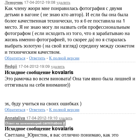
17-04-2012-19:08
удалить
Ленорчик
Как члену жюри мне понравилась фотография с двумя
детьми в вагоне ( не знаю кто автор). И если бы она была
более качественная технически, то я б ее поставила на 1
место. Я не знаю могу ли назвать себя профессиональным
фотографом ( если исходить из того, что я зарабатываю на
жизнь именно фотографией, то скорее да) но я старалась
выбрать золотую ( на свой взгляд) середину между сюжетом
и техническим качеством.
Обратиться
-
Ответить
-
К полной версии
17-04-2012-19:09
удалить
Redgii
Исходное сообщение kovalaris
Это рамочка во всем виновата! Она там явно была лишней и
оттягивала на себя внимание))
эх, буду учиться на своих ошибках )
Обратиться
-
Ответить
-
К полной версии
17-04-2012-19:10
удалить
Annataliya
Ответ на комментарий carminaboo
#
Исходное сообщение kovalaris
Светлана_Юристик, я вас отлично понимаю, как это