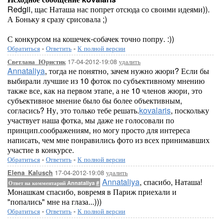
Redgii, щас Наташа нас попрет отсюда со своими идеями)).
А Боньку я сразу срисовала ;)
С конкурсом на кошечек-собачек точно попру. :))
Обратиться
-
Ответить
-
К полной версии
17-04-2012-19:08
удалить
Светлана_Юристик
Annataliya
, тогда не понятно, зачем нужно жюри? Если бы
выбирали лучшие из 10 фоток по субъективному мнению
также все, как на первом этапе, а не 10 членов жюри, это
субъективное мнение было бы более объективным,
согласись? Ну, это только тебе решать.
kovalaris
, поскольку
участвует наша фотка, мы даже не голосовали по
принцип.соображениям, но могу просто для интереса
написать, чем мне понравились фото из всех принимавших
участие в конкурсе.
Обратиться
-
Ответить
-
К полной версии
17-04-2012-19:08
удалить
Elena_Kalusch
Annataliya
, спасибо, Наташа!
Ответ на комментарий Annataliya
#
Монашкам спасибо, вовремя в Париж приехали и
"попались" мне на глаза...)))
Обратиться
-
Ответить
-
К полной версии