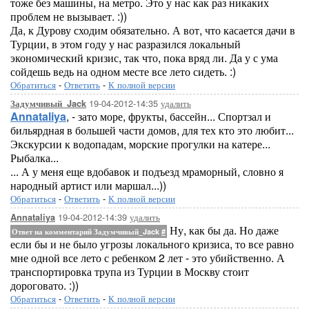
тоже без машины, на метро. Это у нас как раз никаких
проблем не вызывает. :))
Да, к Дурову сходим обязательно. А вот, что касается дачи в
Турции, в этом году у нас разразился локальный
экономический кризис, так что, пока вряд ли. Да у с ума
сойдешь ведь на одном месте все лето сидеть. :)
Обратиться
-
Ответить
-
К полной версии
19-04-2012-14:35
удалить
Задумчивый_Jack
Annataliya
, - зато море, фрукты, бассейн... Спортзал и
бильярдная в большей части домов, для тех кто это любит...
Экскурсии к водопадам, морские прогулки на катере...
Рыбалка...
... А у меня еще вдобавок и подъезд мраморный, словно я
народный артист или маршал...))
Обратиться
-
Ответить
-
К полной версии
19-04-2012-14:39
удалить
Annataliya
Ну, как бы да. Но даже
Ответ на комментарий Задумчивый_Jack
#
если бы и не было угрозы локального кризиса, то все равно
мне одной все лето с ребенком 2 лет - это убийственно. А
транспортировка трупа из Турции в Москву стоит
дороговато. :))
Обратиться
-
Ответить
-
К полной версии