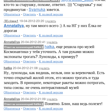
кто-то за старушку, похоже, ответит. :))) "Старушка" у нас
продвинутая -
Syamuka
зовется.
Обратиться
-
Ответить
-
К полной версии
19-04-2012-23:20
удалить
ЛЕсёнок1
Annataliya
, ну там много всего :) А на НГ у них Ёлка не
дорогая
Обратиться
-
Ответить
-
К полной версии
20-04-2012-20:41
удалить
Annataliya
hatka
, еще решила про музей
Ответ на комментарий hatka
#
Космонавтики у тебя уточнить. А там руками можно
экспонаты трогать? Луноходы, к примеру?
Обратиться
-
Ответить
-
К полной версии
20-04-2012-21:08
удалить
hatka
Ну, луноходы, как видишь, нельзя, они за веревочкой. Есть
точно открытый жилой отсек, его можно трогать и туда
заходить. В принципе, некоторые ракеты можно потрогать,
типа союзы. не очень интерактивный музей
Обратиться
-
Ответить
-
К полной версии
20-04-2012-21:09
удалить
Annataliya
Понятно. Блин, наш ведь полезет!
Ответ на комментарий hatka
#
Обратиться
-
Ответить
-
К полной версии