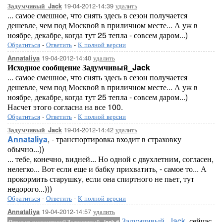
19-04-2012-14:39
удалить
Задумчивый_Jack
... самое смешное, что снять здесь в сезон получается
дешевле, чем под Москвой в приличном месте... А уж в
ноябре, декабре, когда тут 25 тепла - совсем даром...)
Обратиться
-
Ответить
-
К полной версии
19-04-2012-14:40
удалить
Annataliya
Исходное сообщение Задумчивый_Jack
... самое смешное, что снять здесь в сезон получается
дешевле, чем под Москвой в приличном месте... А уж в
ноябре, декабре, когда тут 25 тепла - совсем даром...)
Насчет этого согласна на все 100.
Обратиться
-
Ответить
-
К полной версии
19-04-2012-14:42
удалить
Задумчивый_Jack
Annataliya
, - транспортировка входит в страховку
обычно...))
... тебе, конечно, видней... Но одной с двухлетним, согласен,
нелегко... Вот если еще и бабку прихватить, - самое то... А
прокормить старушку, если она спиртного не пьет, тут
недорого...)))
Обратиться
-
Ответить
-
К полной версии
19-04-2012-14:57
удалить
Annataliya
Задумчивый_Jack
, сейчас
Ответ на комментарий Задумчивый_Jack
#