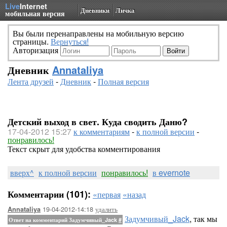
Live
Internet
Дневники
Личка
мобильная версия
Вы были перенаправлены на мобильную версию
страницы.
Вернуться!
Авторизация
Дневник
Annataliya
Лента друзей
-
Дневник
-
Полная версия
Детский выход в свет. Куда сводить Даню?
17-04-2012 15:27
к комментариям
-
к полной версии
-
понравилось!
Текст скрыт для удобства комментирования
вверх^
к полной версии
понравилось!
в evernote
Комментарии (101):
«первая
«назад
19-04-2012-14:18
удалить
Annataliya
Задумчивый_Jack
, так мы
Ответ на комментарий Задумчивый_Jack
#