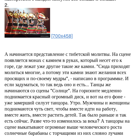
2.
[700x458]
А начинается представление с тибетской молитвы. На сцене
появляется монах с камнем в руках, который несет его к
горе, где лежат уже другие такие же камни. "Сюда приходят
молиться многие, а потому эти камни знают желания всех
просящих и по-своему мудры", - написано в программке. И
если задуматься, то так ведь оно и есть... Танцы же
начинаются со сцены "Солнце". На горизонте медленно
поднимается красный огромный диск, и вот на его фоне -
уже замерший силуэт танцора. Утро. Мужчины и женщины
поднимаются чуть свет, чтобы вместе идти на работу,
вместе жить, вместе растить детей. Так было раньше и так
есть сейчас. Разве что-то изменилось за века? А танцоры на
сцене выкатывают огромные выше человеческого роста
солнечные барабаны с торчащими из них словно лучами