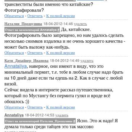
трансвеститы были именно что китайские?
Фотографировали?
Обратиться
-
Ответить
-
К полной версии
18-04-2012-14:46
удалить
Наталия_Прошунина
Да, китайские.
Ответ на комментарий Annataliya
#
Фотографировать было запрещено, но нам удалось сделать
несколько снимков издалека и не очень хорошего качества -
может быть выложу как-нибудь.
Обратиться
-
Ответить
-
К полной версии
18-04-2012-14:49
удалить
Катя_Дизайнер_Иванова
Annataliya
, наверное, они имеют в виду, что это
минимальный пермит, т.е. тебе в любом случае надо брать
на 10 дней даже если ты едешь на 2. Как в случае с любой
визой.
Сейчас видела в интернете рассказ путешественника,
который по Мустангу без пермита гулял и вроде всё
обошлось :))
Обратиться
-
Ответить
-
К полной версии
18-04-2012-14:53
удалить
Annataliya
Ясно. Это ж надо! Я
Ответ на комментарий Наталия_Прошунина
#
думала только среди тайцев это так массово