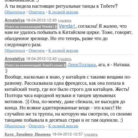
А ты видела настоящие ритуальные танцы в Тибете?
Обратиться
-
Ответить
-
К полной версии
18-04-2012-12:40
удалить
Annataliya
Venda1
, согласна! Я жалею, что
Ответ на комментарий Venda1
#
нам не удалось побывать в Китайском цирке. Тоже, говорят,
обалденное зрелище. Но это теперь, разве что до
следующего раза.
Обратиться
-
Ответить
-
К полной версии
18-04-2012-12:43
удалить
Annataliya
ЛеннТолльна
, ага, я - Наташа.
Ответ на комментарий ЛеннТолльна
#
:)
Вообще, насколько я знаю, у китайцев с такими вещами по-
разному. Рассказывала одна френдесса, как она попала в
китайский театр, где все было строго для китайцев. Жесть!
Полтора часа народной музыки и танцев заунывных
мотивов. :)) Она, по-моему, даже сбежала, не высидев до
конца. Но всякие адаптированные вещи - это класс! Не
случайно же та труппа, на которую мы смотрели, со своими
танцами побывала в десятках стран и ее там оценили. :)
Обратиться
-
Ответить
-
К полной версии
18-04-2012-12:57
удалить
Катя_Дизайнер_Иванова