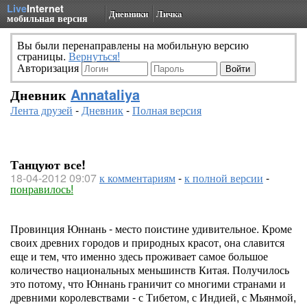
Live
Internet
Дневники
Личка
мобильная версия
Вы были перенаправлены на мобильную версию
страницы.
Вернуться!
Авторизация
Дневник
Annataliya
Лента друзей
-
Дневник
-
Полная версия
Танцуют все!
18-04-2012 09:07
к комментариям
-
к полной версии
-
понравилось!
Провинция Юннань - место поистине удивительное. Кроме
своих древних городов и природных красот, она славится
еще и тем, что именно здесь проживает самое большое
количество национальных меньшинств Китая. Получилось
это потому, что Юннань граничит со многими странами и
древними королевствами - с Тибетом, с Индией, с Мьянмой,