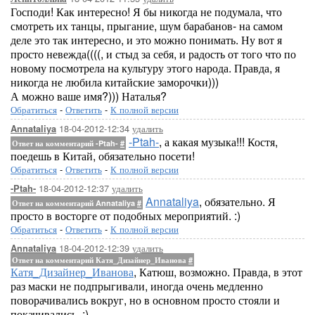
Господи! Как интересно! Я бы никогда не подумала, что
смотреть их танцы, прыгание, шум барабанов- на самом
деле это так интересно, и это можно понимать. Ну вот я
просто невежда((((, и стыд за себя, и радость от того что по
новому посмотрела на культуру этого народа. Правда, я
никогда не любила китайские заморочки)))
А можно ваше имя?))) Наталья?
Обратиться
-
Ответить
-
К полной версии
18-04-2012-12:34
удалить
Annataliya
-Ptah-
, а какая музыка!!! Костя,
Ответ на комментарий -Ptah-
#
поедешь в Китай, обязательно посети!
Обратиться
-
Ответить
-
К полной версии
18-04-2012-12:37
удалить
-Ptah-
Annataliya
, обязательно. Я
Ответ на комментарий Annataliya
#
просто в восторге от подобных мероприятий. :)
Обратиться
-
Ответить
-
К полной версии
18-04-2012-12:39
удалить
Annataliya
Ответ на комментарий Катя_Дизайнер_Иванова
#
Катя_Дизайнер_Иванова
, Катюш, возможно. Правда, в этот
раз маски не подпрыгивали, иногда очень медленно
поворачивались вокруг, но в основном просто стояли и
покачивались. :)