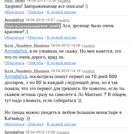
18-04-2012-13:55
удалить
Incir_receli
Здорово! Завораживающе все описала! :)
Обратиться
-
Ответить
-
К полной версии
18-04-2012-13:57
удалить
Annataliya
Ага, зрелище было очень
Ответ на комментарий Incir_receli
#
красивое! :)
Обратиться
-
Ответить
-
К полной версии
18-04-2012-14:06
удалить
Катя_Дизайнер_Иванова
Annataliya
, я не узнавала, не скажу. Но мне кажется, это
что-то очень дорого, вряд ли.
Обратиться
-
Ответить
-
К полной версии
18-04-2012-14:19
удалить
Катя_Дизайнер_Иванова
Annataliya
, посмотрела пишут пермит на 10 дней 500
долларов, + по 50 за каждый следующий день, но я так
поняла, что это пермит для трекинга. Не поянтно, если ты
скажем летишь сразу на самолете в Ло Мантанг ? В общем,
тут надо узнавать, если собираться :))
Но танцы можно увидеть в любом большом монастыре в
Катманду :))
Обратиться
-
Ответить
-
К полной версии
18-04-2012-14:28
удалить
Annataliya