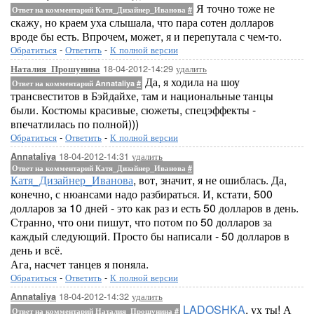
Я точно тоже не
Ответ на комментарий Катя_Дизайнер_Иванова
#
скажу, но краем уха слышала, что пара сотен долларов
вроде бы есть. Впрочем, может, я и перепутала с чем-то.
Обратиться
-
Ответить
-
К полной версии
18-04-2012-14:29
удалить
Наталия_Прошунина
Да, я ходила на шоу
Ответ на комментарий Annataliya
#
трансвеститов в Бэйдайхе, там и национальные танцы
были. Костюмы красивые, сюжеты, спецэффекты -
впечатлилась по полной)))
Обратиться
-
Ответить
-
К полной версии
18-04-2012-14:31
удалить
Annataliya
Ответ на комментарий Катя_Дизайнер_Иванова
#
Катя_Дизайнер_Иванова
, вот, значит, я не ошиблась. Да,
конечно, с нюансами надо разбираться. И, кстати, 500
долларов за 10 дней - это как раз и есть 50 долларов в день.
Странно, что они пишут, что потом по 50 долларов за
каждый следующий. Просто бы написали - 50 долларов в
день и всё.
Ага, насчет танцев я поняла.
Обратиться
-
Ответить
-
К полной версии
18-04-2012-14:32
удалить
Annataliya
LADOSHKA
, ух ты! А
Ответ на комментарий Наталия_Прошунина
#