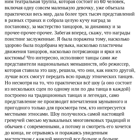
ним театральная труппа, которая состоит из 60 человек,
включая одну совсем маленькую девочку, уже объехала
практически весь мир, дала более трех тысяч представлений
в разных странах и собрала целую кучу наград за
постановку, за мастерство танцоров, за динамику и за
прочее-прочее-прочее. Забегая вперед, скажу, что награды
поистине заслуженные. Я была поражена тому, насколько
здорово была подобрана музыка, насколько пластичны
движения танцоров, насколько потрясающи и ярки их
костюмы! Что интересно, исполняют танцы сами же
представители национальных меньшинств, ибо режиссер,
которая ставила это шоу, решила, что они, как никто другой,
лучше всех смогут передать всю правду этнических танцев.
Но несмотря на то, что практически всё шоу (а оно состоит
из нескольких сцен по одному или по два танца в каждой)
построено на традиционных танцах и легендах, само
представление не производит впечатления заунывного и
пригодного только для просмотра тем, кто интересуется
местными этносами. Шоу получилось самой настоящей
гремучей смесью музыкальных многовековых традиций и
обычаев с современными, а потому и смотреть его хочется
до конца, не отрываясь и поражаясь увиденным
мастерством с каждой минутой все больше и больше.