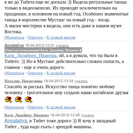
я же до Тибета еще не доехала :)) Видела ритуальные танцы
только в видеозаписях. Их проводят исключительно на
праздники, в основном на новый год. Особенно знаменитые
танцы в королевстве Мустанг на новый год - лосар.
А маски мистерии я видела, они есть даже в нашем музее
Востока.
Обратиться
-
Ответить
-
К полной версии
18-04-2012-13:01
удалить
Annataliya
Ответ на комментарий Катя_Дизайнер_Иванова
#
Катя_Дизайнер_Иванова
, ой, а я думала, что ты была в
Тибете. :)) Но в Мустанг действительно сложно попасть, а
главное - еще и очень дорого.
Обратиться
-
Ответить
-
К полной версии
18-04-2012-13:34
удалить
Наталия_Прошунина
Спасибо за рассказ. Искусство танца понятно любому
человеку - трогательное шоу создали наши китайские друзья
Обратиться
-
Ответить
-
К полной версии
18-04-2012-13:45
удалить
Катя_Дизайнер_Иванова
Annataliya
, в Тибет тоже дорого :)) Я хочу в западный
Тибет , туда надо ехать с арендой машины.