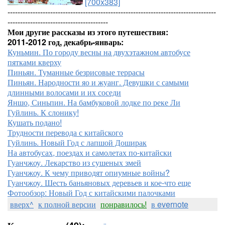
[700x383]
-----------------------------------------------------------------------------------
----------------------------------------
Мои другие рассказы из этого путешествия:
2011-2012 год, декабрь-январь:
Куньмин. По городу весны на двухэтажном автобусе
пятками кверху
Пиньян. Туманные безрисовые террасы
Пиньян. Народности яо и жуанг. Девушки с самыми
длинными волосами и их соседи
Яншо, Синьпин. На бамбуковой лодке по реке Ли
Гуйлинь. К слонику!
Кушать подано!
Трудности перевода с китайского
Гуйлинь. Новый Год с лапшой Доширак
На автобусах, поездах и самолетах по-китайски
Гуанчжоу. Лекарство из сушеных змей
Гуанчжоу. К чему приводят опиумные войны?
Гуанчжоу. Шесть баньяновых деревьев и кое-что еще
Фотообзор: Новый Год с китайскими палочками
вверх^
к полной версии
понравилось!
в evernote