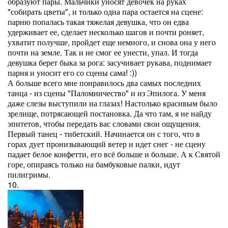
образуют пары. Мальчики уносят девочек на руках
"собирать цветы", и только одна пара остается на сцене:
парню попалась такая тяжелая девушка, что он едва
удерживает ее, сделает несколько шагов и почти роняет,
ухватит получше, пройдет еще немного, и снова она у него
почти на земле. Так и не смог ее унести, упал. И тогда
девушка берет быка за рога: засучивает рукава, поднимает
парня и уносит его со сцены сама! :))
А больше всего мне понравилось два самых последних
танца - из сцены "Паломничество" и из Эпилога. У меня
даже слезы выступили на глазах! Настолько красивым было
зрелище, потрясающей постановка. Да что там, я не найду
эпитетов, чтобы передать вас словами свои ощущения.
Первый танец - тибетский. Начинается он с того, что в
горах дует пронизывающий ветер и идет снег - не сцену
падает белое конфетти, его всё больше и больше. А к Святой
горе, опираясь только на бамбуковые палки, идут
пилигримы.
10.