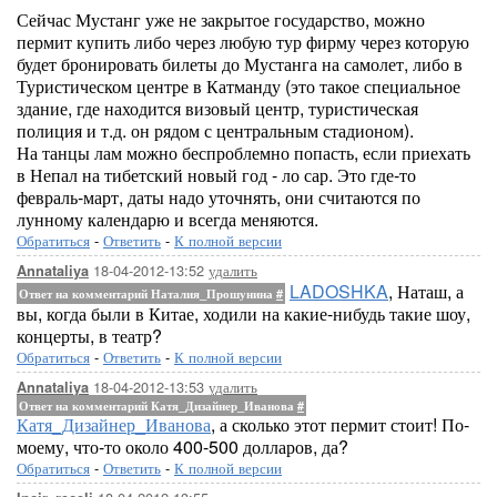
Сейчас Мустанг уже не закрытое государство, можно
пермит купить либо через любую тур фирму через которую
будет бронировать билеты до Мустанга на самолет, либо в
Туристическом центре в Катманду (это такое специальное
здание, где находится визовый центр, туристическая
полиция и т.д. он рядом с центральным стадионом).
На танцы лам можно беспроблемно попасть, если приехать
в Непал на тибетский новый год - ло сар. Это где-то
февраль-март, даты надо уточнять, они считаются по
лунному календарю и всегда меняются.
Обратиться
-
Ответить
-
К полной версии
18-04-2012-13:52
удалить
Annataliya
LADOSHKA
, Наташ, а
Ответ на комментарий Наталия_Прошунина
#
вы, когда были в Китае, ходили на какие-нибудь такие шоу,
концерты, в театр?
Обратиться
-
Ответить
-
К полной версии
18-04-2012-13:53
удалить
Annataliya
Ответ на комментарий Катя_Дизайнер_Иванова
#
Катя_Дизайнер_Иванова
, а сколько этот пермит стоит! По-
моему, что-то около 400-500 долларов, да?
Обратиться
-
Ответить
-
К полной версии