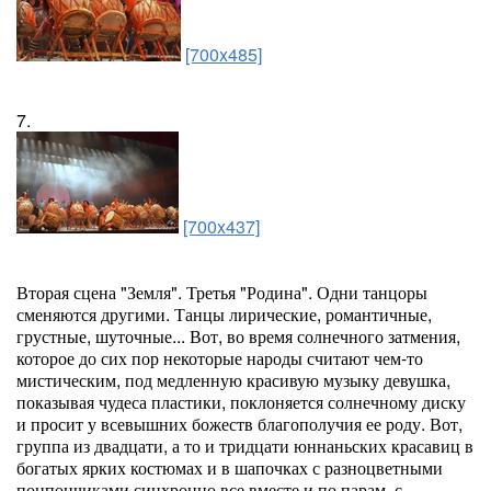
[700x485]
7.
[700x437]
Вторая сцена "Земля". Третья "Родина". Одни танцоры
сменяются другими. Танцы лирические, романтичные,
грустные, шуточные... Вот, во время солнечного затмения,
которое до сих пор некоторые народы считают чем-то
мистическим, под медленную красивую музыку девушка,
показывая чудеса пластики, поклоняется солнечному диску
и просит у всевышних божеств благополучия ее роду. Вот,
группа из двадцати, а то и тридцати юннаньских красавиц в
богатых ярких костюмах и в шапочках с разноцветными
понпончиками синхронно все вместе и по парам, с