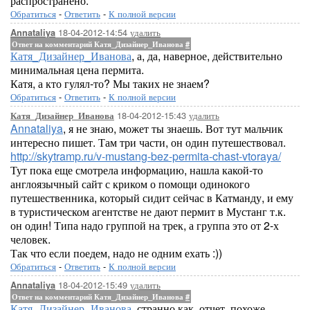
распространено.
Обратиться
-
Ответить
-
К полной версии
18-04-2012-14:54
удалить
Annataliya
Ответ на комментарий Катя_Дизайнер_Иванова
#
Катя_Дизайнер_Иванова
, а, да, наверное, действительно
минимальная цена пермита.
Катя, а кто гулял-то? Мы таких не знаем?
Обратиться
-
Ответить
-
К полной версии
18-04-2012-15:43
удалить
Катя_Дизайнер_Иванова
Annataliya
, я не знаю, может ты знаешь. Вот тут мальчик
интересно пишет. Там три части, он один путешествовал.
http://skytramp.ru/v-mustang-bez-permita-chast-vtoraya/
Тут пока еще смотрела информацию, нашла какой-то
англоязычный сайт с криком о помощи одинокого
путешественника, который сидит сейчас в Катманду, и ему
в туристическом агентстве не дают пермит в Мустанг т.к.
он один! Типа надо группой на трек, а группа это от 2-х
человек.
Так что если поедем, надо не одним ехать :))
Обратиться
-
Ответить
-
К полной версии
18-04-2012-15:49
удалить
Annataliya
Ответ на комментарий Катя_Дизайнер_Иванова
#
Катя_Дизайнер_Иванова
, странно как, отчет, похоже,