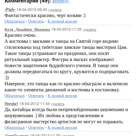
Комментарии (49):
вперёд»
18-04-2012-09:43
удалить
-Ptah-
Фантастически красиво, черт возьми :)
Обратиться
-
Ответить
-
К полной версии
18-04-2012-11:25
удалить
Катя_Дизайнер_Иванова
Красиво очень.
А костюмы с масками и танцы на Святой горе видимо
стилизованы под тибетские ламские танцы мистерии Цам.
Такие танцы устраивают на праздники, они носят
ритуальный характер. Фигуры в масках изображают
божеств защитников буддийского учения. В танце они
должны передвигаться по кругу, кружится и подпрыгивать
:))
Наверное, эти танцы как-то красиво обыграли и включили
какие-то элементы движений и костюмы в постановку.
Обратиться
-
Ответить
-
К полной версии
18-04-2012-11:44
удалить
Venda1
Да, китайцы всегда были непревзойденными шоуменами и
шоувуменами. ) Их любовь к представлениям и
филигранное мастерство артистов не могут не поражать.
Обратиться
-
Ответить
-
К полной версии
18-04-2012-11:55
удалить
ЛеннТолльна