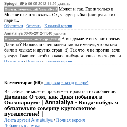
06-05-2012-11:26
удалить
Spiegel_SPb
Может и так. Где ж только в
Ответ на комментарий Annataliya
#
Москве океан то взять... Ох, уведут рыбки (или русалки)
парня...
Обратиться
-
Ответить
-
К полной версии
06-05-2012-11:40
удалить
Annataliya
А вы думаете он у нас почему
Ответ на комментарий Spiegel_SPb
#
Даниил? Называли специально таким именем, чтобы оно
было в языках и других стран. :)) Так что, я не против, если
уведут. Главное, чтобы в какое-нибудь хорошее место увели.
Обратиться
-
Ответить
-
К полной версии
Комментарии (69):
«первая
«назад
вверх^
Вы сейчас не можете прокомментировать это сообщение.
Дневник О том, как Даня побывал в
Океанариуме | Annataliya - Когда-нибудь я
обязательно совершу кругосветное
путешествие! |
Лента друзей Annataliya
/
Полная версия
Добавить в друзья