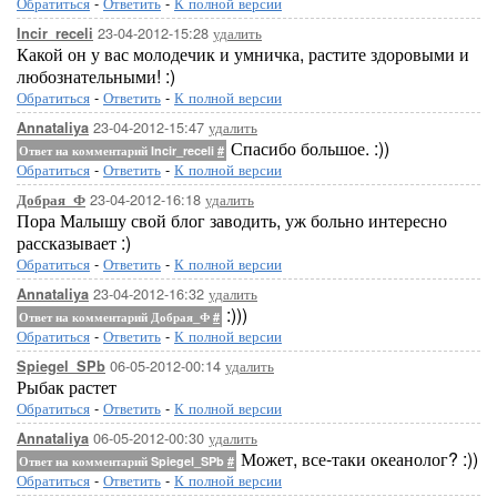
Обратиться
-
Ответить
-
К полной версии
23-04-2012-15:28
удалить
Incir_receli
Какой он у вас молодечик и умничка, растите здоровыми и
любознательными! :)
Обратиться
-
Ответить
-
К полной версии
23-04-2012-15:47
удалить
Annataliya
Спасибо большое. :))
Ответ на комментарий Incir_receli
#
Обратиться
-
Ответить
-
К полной версии
23-04-2012-16:18
удалить
Добрая_Ф
Пора Малышу свой блог заводить, уж больно интересно
рассказывает :)
Обратиться
-
Ответить
-
К полной версии
23-04-2012-16:32
удалить
Annataliya
:)))
Ответ на комментарий Добрая_Ф
#
Обратиться
-
Ответить
-
К полной версии
06-05-2012-00:14
удалить
Spiegel_SPb
Рыбак растет
Обратиться
-
Ответить
-
К полной версии
06-05-2012-00:30
удалить
Annataliya
Может, все-таки океанолог? :))
Ответ на комментарий Spiegel_SPb
#
Обратиться
-
Ответить
-
К полной версии