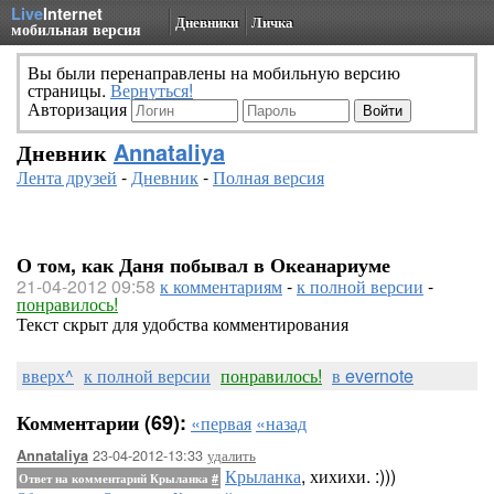
Live
Internet
Дневники
Личка
мобильная версия
Вы были перенаправлены на мобильную версию
страницы.
Вернуться!
Авторизация
Дневник
Annataliya
Лента друзей
-
Дневник
-
Полная версия
О том, как Даня побывал в Океанариуме
21-04-2012 09:58
к комментариям
-
к полной версии
-
понравилось!
Текст скрыт для удобства комментирования
вверх^
к полной версии
понравилось!
в evernote
Комментарии (69):
«первая
«назад
23-04-2012-13:33
удалить
Annataliya
Крыланка
, хихихи. :)))
Ответ на комментарий Крыланка
#