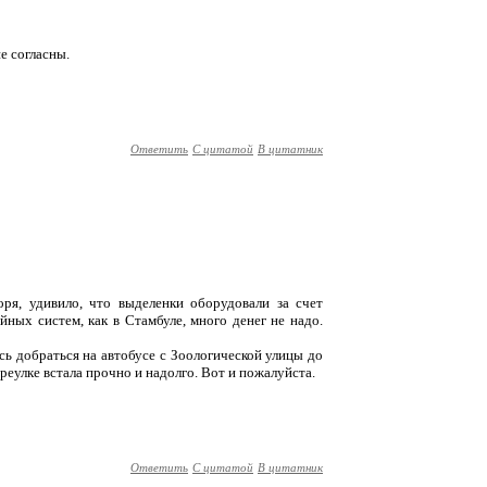
не согласны.
Ответить
С цитатой
В цитатник
воря, удивило, что выделенки оборудовали за счет
ных систем, как в Стамбуле, много денег не надо.
сь добраться на автобусе с Зоологической улицы до
ереулке встала прочно и надолго. Вот и пожалуйста.
Ответить
С цитатой
В цитатник