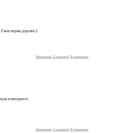
. Свои нервы дороже.)
Ответить
С цитатой
В цитатник
тала в интернете.
Ответить
С цитатой
В цитатник