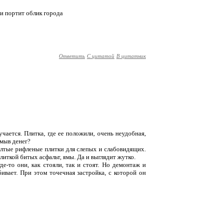
 и портит облик города
Ответить
С цитатой
В цитатник
чается. Плитка, где ее положили, очень неудобная,
тмыв денег?
елтые рифленые плитки для слепых и слабовидящих.
плиткой битых асфальт, ямы. Да и выглядит жутко.
де-то они, как стояли, так и стоят. Но демонтаж и
вает. При этом точечная застройка, с которой он