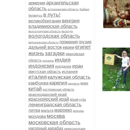
архангельская
армения
область
астраханская область
байкал
в путь!
беларусь
венгрия
великобритания
владимирская область
волгоградская область
вологда
вологодская область
германия
грузия
воронежская область
египет
дальний восток
евреи
жизнь
загадки
ивановская
индия
область
израиль
индонезия
иран
иордания
испания
иркутская область
италия
калужская область
карелия
камбоджа
кижи
карпаты
китай
костромская область
краснодарский край
красноярский край
крым
куба
ленинградская область
литва
марокко
мальта
мексика
москва
молдова
московская область
нагорный карабах
нижегородская