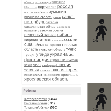
полезное
область
петрозаводск
россия
польша
португалия
румыния
ростовская область
санкт-
рязанская область
рязань
петербург
сахалин
сахалинская область
северная
северная осетия
македония
сибирь
северный кавказ
ссылки
сицилия
словакия
словения
сша
тверская
татарстан
таймыр
область
тунис
тульская область
украина
уганда
турция
урал
финляндия
франция
чехия
швеция
чили
чечня
швейцария
южная корея
эстония
эфиопия
япония
ярославль
ява
южная осетия
ярославская область
Рубрики
-
Фоторепортажи
(1464)
Выставки/музеи
(591)
Традиции/обычаи
(590)