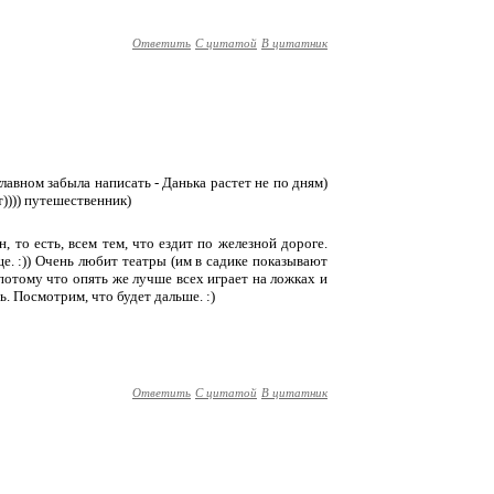
Ответить
С цитатой
В цитатник
 главном забыла написать - Данька растет не по дням)
т)))) путешественник)
, то есть, всем тем, что ездит по железной дороге.
е. :)) Очень любит театры (им в садике показывают
, потому что опять же лучше всех играет на ложках и
ь. Посмотрим, что будет дальше. :)
Ответить
С цитатой
В цитатник