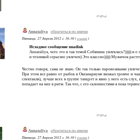
Annataliya
обратиться по имени
Пятница, 27 Апреля 2012 г. 16:30 (
ссылка
)
Исходное сообщение nnadink
Annataliya, чего это я так темой Собянина увлеклась?))))) и о
и техникой серьезно увлечен) Это классно))))) Мужичок расте
Честно говоря, сама не знаю. Он так только паровозиками увлечен
При этом все равно от рыбок в Океанариуме визжал громче и чащ
спектакли), лучше всех в группе танцует и явно у него есть слух
попадает на них в ритм. Так что, с его склонностями я пока теряюс
Annataliya
обратиться по имени
Пятница, 27 Апреля 2012 г. 16:30 (
ссылка
)