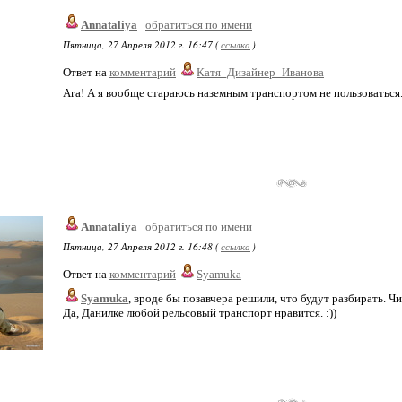
Annataliya
обратиться по имени
Пятница, 27 Апреля 2012 г. 16:47 (
ссылка
)
Ответ на
комментарий
Катя_Дизайнер_Иванова
Ага! А я вообще стараюсь наземным транспортом не пользоваться
Annataliya
обратиться по имени
Пятница, 27 Апреля 2012 г. 16:48 (
ссылка
)
Ответ на
комментарий
Syamuka
Syamuka
, вроде бы позавчера решили, что будут разбирать. Чи
Да, Данилке любой рельсовый транспорт нравится. :))