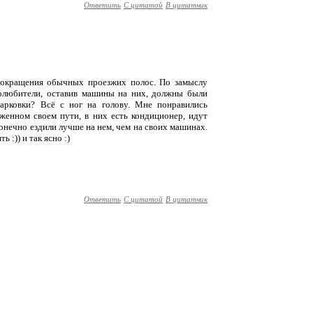
Ответить
С цитатой
В цитатник
 сокращения обычных проезжих полос. По замыслу
олюбители, оставив машины на них, должны были
парковки? Всё с ног на голову. Мне понравились
женном своем пути, в них есть кондиционер, идут
конечно ездили лучше на нем, чем на своих машинах.
 :)) и так ясно :)
Ответить
С цитатой
В цитатник