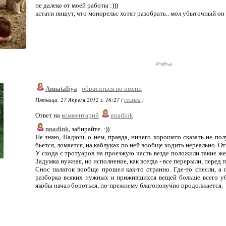
не далеко от моей работы :)))
кстати пишут, что монорельс хотят разобрать.. мол убыточный он
Annataliya
обратиться по имени
Пятница, 27 Апреля 2012 г. 16:27 (
ссылка
)
Ответ на
комментарий
nnadink
nnadink
, забирайте. :))
Не знаю, Надюш, о нем, правда, ничего хорошего сказать не полу
бьется, ломается, на каблуках по ней вообще ходить нереально. О
У схода с тротуаров на проезжую часть везде положили такие ж
Задумка нужная, но исполнение, как всегда - все перерыли, перед 
Снос палаток вообще прошел как-то странно. Где-то снесли, а г
разборка всяких нужных и прижившихся вещей больше всего уби
якобы начал бороться, по-прежнему благополучно продолжается.