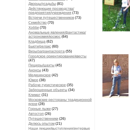
Дворцы/усадьбы
(81)
Действующие прозводства/
предприятия/учреждения
(73)
Встречи путешественников
(73)
Семейство
(70)
Хобби
(70)
Аномальные явления/фантастика/
астрономия/космос
(64)
Кладбища
(62)
Бьюти/релакс
(60)
Визы/загранпаспорта
(55)
Городское ориентирование/квесты
(47)
Пещеры/шахты
(45)
Анонсы
(43)
Медицинское
(42)
Юмор
(38)
Рабоче-туристическое
(35)
Заброшенные объекты
(34)
Климат
(31)
Московские рестораны традиционной
кухни
(28)
Горные лыжи
(27)
Автостоп
(26)
Путешественники
(26)
Делюсь опытом
(21)
Наши лекции/выступления/интервью