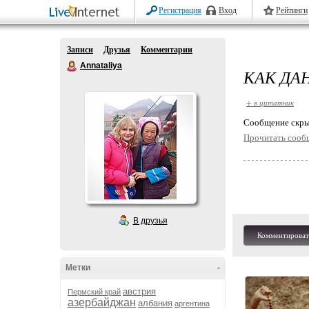
Регистрация
Вход
Рейтинги
Записи
Друзья
Комментарии
Annataliya
КАК ДА
+ в цитатник
Cообщение скры
Прочитать сооб
В друзья
Комментироват
Метки
-
австрия
Пермский край
азербайджан
албания
аргентина