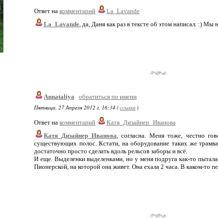
Ответ на
комментарий
La_Lavande
La_Lavande
, да, Даня как раз в тексте об этом написал. :) Мы 
Annataliya
обратиться по имени
Пятница, 27 Апреля 2012 г. 16:34 (
ссылка
)
Ответ на
комментарий
Катя_Дизайнер_Иванова
Катя_Дизайнер_Иванова
, согласна. Меня тоже, честно го
существующих полос. Кстати, на оборудование таких же трамвай
достаточно просто сделать вдоль рельсов заборы и всё.
И еще. Выделенки выделенками, но у меня подруга как-то пытала
Пионерской, на которой она живет. Она ехала 2 часа. В каком-то п