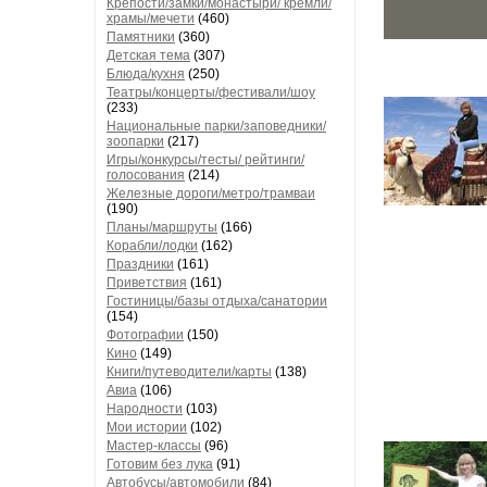
Крепости/замки/монастыри/ кремли/
храмы/мечети
(460)
Памятники
(360)
Детская тема
(307)
Блюда/кухня
(250)
Театры/концерты/фестивали/шоу
(233)
Национальные парки/заповедники/
зоопарки
(217)
Игры/конкурсы/тесты/ рейтинги/
голосования
(214)
Железные дороги/метро/трамваи
(190)
Планы/маршруты
(166)
Корабли/лодки
(162)
Праздники
(161)
Приветствия
(161)
Гостиницы/базы отдыха/санатории
(154)
Фотографии
(150)
Кино
(149)
Книги/путеводители/карты
(138)
Авиа
(106)
Народности
(103)
Мои истории
(102)
Мастер-классы
(96)
Готовим без лука
(91)
Автобусы/автомобили
(84)