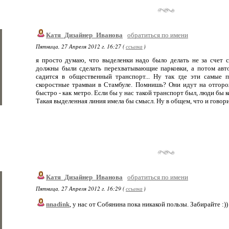
Катя_Дизайнер_Иванова
обратиться по имени
Пятница, 27 Апреля 2012 г. 16:27 (
ссылка
)
я просто думаю, что выделенки надо было делать не за счет
должны были сделать перехватывающие парковки, а потом авт
садится в общественный транспорт... Ну так где эти самые 
скоростные трамваи в Стамбуле. Помнишь? Они идут на отгоро
быстро - как метро. Если бы у нас такой транспорт был, люди бы 
Такая выделенная линия имела бы смысл. Ну в общем, что и говорить
Катя_Дизайнер_Иванова
обратиться по имени
Пятница, 27 Апреля 2012 г. 16:29 (
ссылка
)
nnadink
, у нас от Собянина пока никакой пользы. Забирайте :))