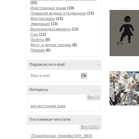
(20)
Иностранные языки
(19)
Плавания водные и подводные
(15)
Мои рассказы
(15)
Эмиграция
(13)
Велосипеды/самокаты
(12)
Сны
(12)
Полеты
(9)
Фото- и другая техника
(8)
Плюшки
(6)
Подписка по e-mail
-
Интересы
-
Все (1)
юго-восточная азия
Постоянные читатели
-
Все (2101)
-Поднебесная-
Assketka
DAY_MEN