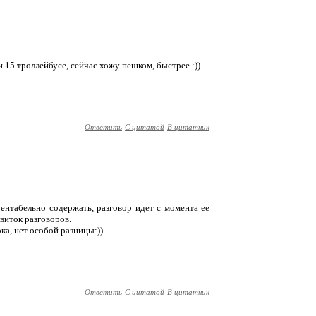
 15 троллейбусе, сейчас хожу пешком, быстрее :))
Ответить
С цитатой
В цитатник
 рентабельно содержать, разговор идет с момента ее
 виток разговоров.
ока, нет особой разницы:))
Ответить
С цитатой
В цитатник