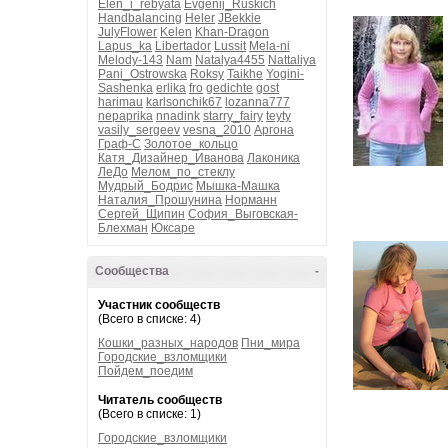
Elen_i_rebyata
Evgenij_Ruskich
Handbalancing
Heler
JBekkie
JulyFlower
Kelen
Khan-Dragon
Lapus_ka
Libertador
Lussit
Mela-ni
Melody-143
Nam
Natalya4455
Nattaliya
Pani_Ostrowska
Roksy
Taikhe
Yogini-
Sashenka
erlika
fro
gedichte
gost
harimau
karlsonchik67
lozanna777
nepaprika
nnadink
starry_fairy
teyty
vasily_sergeev
vesna_2010
Аргона
Граф-С
Золотое_кольцо
Катя_Дизайнер_Иванова
Лаконика
ЛеДо
Мелом_по_стеклу
Мудрый_Бодрис
Мышка-Машка
Наталия_Прошунина
Норманн
Сергей_Щипин
София_Выговская-
Блехман
Юксаре
Сообщества
-
Участник сообществ
(Всего в списке: 4)
Кошки_разных_народов
Пни_мира
Городские_взломщики
Пойдем_поедим
Читатель сообществ
(Всего в списке: 1)
Городские_взломщики