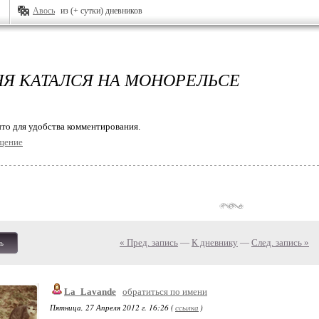
Авось
из (+ сутки) дневников
НЯ КАТАЛСЯ НА МОНОРЕЛЬСЕ
то для удобства комментирования.
щение
« Пред. запись
—
К дневнику
—
След. запись »
ь
La_Lavande
обратиться по имени
Пятница, 27 Апреля 2012 г. 16:26 (
ссылка
)