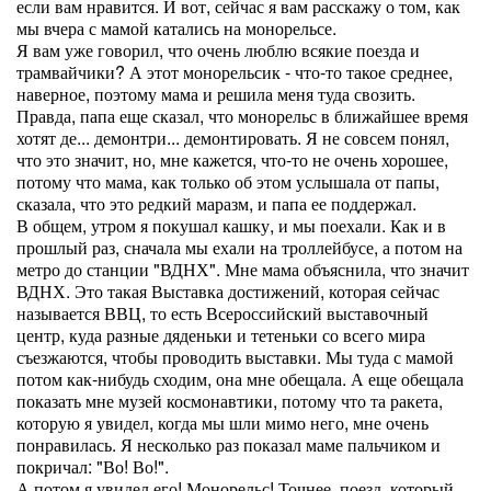
если вам нравится. И вот, сейчас я вам расскажу о том, как
мы вчера с мамой катались на монорельсе.
Я вам уже говорил, что очень люблю всякие поезда и
трамвайчики? А этот монорельсик - что-то такое среднее,
наверное, поэтому мама и решила меня туда свозить.
Правда, папа еще сказал, что монорельс в ближайшее время
хотят де... демонтри... демонтировать. Я не совсем понял,
что это значит, но, мне кажется, что-то не очень хорошее,
потому что мама, как только об этом услышала от папы,
сказала, что это редкий маразм, и папа ее поддержал.
В общем, утром я покушал кашку, и мы поехали. Как и в
прошлый раз, сначала мы ехали на троллейбусе, а потом на
метро до станции "ВДНХ". Мне мама объяснила, что значит
ВДНХ. Это такая Выставка достижений, которая сейчас
называется ВВЦ, то есть Всероссийский выставочный
центр, куда разные дяденьки и тетеньки со всего мира
съезжаются, чтобы проводить выставки. Мы туда с мамой
потом как-нибудь сходим, она мне обещала. А еще обещала
показать мне музей космонавтики, потому что та ракета,
которую я увидел, когда мы шли мимо него, мне очень
понравилась. Я несколько раз показал маме пальчиком и
покричал: "Во! Во!".
А потом я увидел его! Монорельс! Точнее, поезд, который