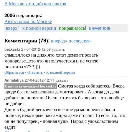
В Москве у индийских сикхов
2006 год, январь:
Автостопом по Москве
вверх^
к полной версии
понравилось!
в evernote
Комментарии (79):
вперёд»
последняя»
27-04-2012-12:08
удалить
bezkaski
слышал,токо на днях,что хотят демонтировать
монорельс...это что ж получается,я и не успею
покататься???))))
Обратиться
-
Ответить
-
К полной версии
27-04-2012-12:11
удалить
Annataliya
Смотря когда собираетесь. Вчера
Ответ на комментарий bezkaski
#
вроде бы только решили демонтировать. А когда до дела
дойдет, не понятно. Очень хотелось бы верить, что вообще
не дойдет.
Днем в будний день вчера все поезда монорельса были
полные, некоторые пассажиры даже стояли. То есть, то, что
он не популярен, - полная чушь! Народ с удовольствием
ездит.