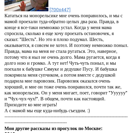
[700x447]
Кататься на монорельсике мне очень понравилось, и мы с
мамой проехали туда-обратно целых два раза. Правда, в
конце я все-таки немножко устал. Когда у меня мама
спросила, сколько я еще хочу проехать остановочек, я
сказал: "Шесть". Но это я плохо подумал. Шесть,
оказывается, я совсем не хотел. И поэтому немножко поныл.
Правда, мама на меня не стала ругаться. Это, наверное,
потому что я ныл не очень долго. Мама ругается, когда я
долго ною и громко. А тут нет! Чуть-чуть поныл, и мы
поехали к бабушке Сямуке и дедушке Пусу. И бабушка
покормила меня супчиком, а потом вместе с дедушкой
подарила мне паровозик. Паровозик оказался очень
хороший, и мне он тоже очень понравился, почти так же,
как монорельсик. Он у меня мигает, поет, говорит "Уууууу"
и "Чух-чух-чух!". В общем, почти как настоящий.
Приходите ко мне играть!
А с мамой мы еще куда-нибудь съездим. :)
-----------------------------------------------------------------------------------
------------------------------------------
Мои другие рассказы из прогулок по Москве: