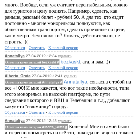
много. Вообще, если уж считают нерентабельным, можно
для туристов и цену поднять. Например, сделать, как
раньше, разовый билет - рублей 50. А для тех, кто ездит
постоянно - многие монорельсом пользуются, как
общественным транспортом, сделать проездные по цене,
как в метро. Чем плохо-то? Ломать, действительно, не
строить. :((
Обратиться
-
Ответить
-
К полной версии
27-04-2012-12:34
удалить
Annataliya
bezkaski
, ага, и вам. :))
Ответ на комментарий bezkaski
#
Обратиться
-
Ответить
-
К полной версии
27-04-2012-12:41
удалить
Alberta_Grata
Annataliya
, согласна с тобой на
Ответ на комментарий Annataliya
#
все +100! И мне кажется, что вот такие необычности, типа
этого монорельса на высокой платформе, по пути
следования которого и ВВЦ и Телебашня и т.д., добавляют
какую-то "изюминку" городу.
Обратиться
-
Ответить
-
К полной версии
27-04-2012-12:43
удалить
Annataliya
Конечно! Мне и самой было
Ответ на комментарий Alberta_Grata
#
интересно посмотреть на всё это, никогда не видела с такого