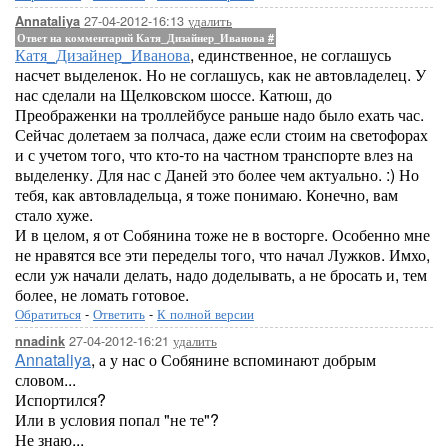
27-04-2012-16:13
удалить
Annataliya
Ответ на комментарий Катя_Дизайнер_Иванова
#
Катя_Дизайнер_Иванова
, единственное, не соглашусь
насчет выделенок. Но не соглашусь, как не автовладелец. У
нас сделали на Щелковском шоссе. Катюш, до
Преображенки на троллейбусе раньше надо было ехать час.
Сейчас долетаем за полчаса, даже если стоим на светофорах
и с учетом того, что кто-то на частном транспорте влез на
выделенку. Для нас с Даней это более чем актуально. :) Но
тебя, как автовладельца, я тоже понимаю. Конечно, вам
стало хуже.
И в целом, я от Собянина тоже не в восторге. Особенно мне
не нравятся все эти переделы того, что начал Лужков. Имхо,
если уж начали делать, надо доделывать, а не бросать и, тем
более, не ломать готовое.
Обратиться
-
Ответить
-
К полной версии
27-04-2012-16:21
удалить
nnadink
Annataliya
, а у нас о Собянине вспоминают добрым
словом...
Испортился?
Или в условия попал "не те"?
Не знаю...