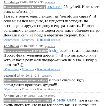
27-04-2012-12:30
удалить
Annataliya
bezkaski
, 28 рублей. И хоть весь
Ответ на комментарий bezkaski
#
день катайтесь. :))
Там есть только одна станция, где "платформа справа". И
если вы на ней выйдите, то придется переходить по
лестнице на другую сторону и еще раз платить. На всех
остальных станциях платформа одна, как в обычном метро.
Доехали и сели на поезд в обратную сторону. Всё. :)
Обратиться
-
Ответить
-
К полной версии
27-04-2012-12:31
удалить
Annataliya
Incir_receli
, я сама поражаюсь.
Ответ на комментарий Incir_receli
#
Просто фанат железной дороги. :)) И что интересно, ни у
кого из нас в роду железнодорожников не было. Откуда у
него это? :)))
Обратиться
-
Ответить
-
К полной версии
27-04-2012-12:31
удалить
bezkaski
я понял,спасибо..буду
Ответ на комментарий Annataliya
#
летом,может прокачусь)))удачи!!!
Обратиться
-
Ответить
-
К полной версии
27-04-2012-12:33
удалить
Annataliya
Alberta_Grata
, там и сейчас
Ответ на комментарий Alberta_Grata
#
очень много тех, кто катается просто так. :) Иностранцев