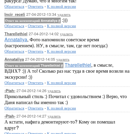
ракурса! Думаю, что и многим так!
Обратиться
-
Ответить
-
К полной версии
27-04-2012-13:34
удалить
Incir_receli
:)))
Ответ на комментарий Annataliya
#
Обратиться
-
Ответить
-
К полной версии
27-04-2012-14:02
удалить
Tharellethiel
Annataliya
, Фото напомнили советское время
(настроением). НУ, в смысле, там, где нет поезда:)
Обратиться
-
Ответить
-
К полной версии
27-04-2012-14:05
удалить
Annataliya
Tharellethiel
, в смысле,
Ответ на комментарий Tharellethiel
#
ВДНХ? :)) А то! Сколько раз нас туда в свое время возили на
экскурсии! :))
Обратиться
-
Ответить
-
К полной версии
27-04-2012-14:26
удалить
-Ptah-
Прикольный стиль :) Почитал с удовольствием :) Верю, что
Даня написал бы именно так :)
Обратиться
-
Ответить
-
К полной версии
27-04-2012-14:27
удалить
-Ptah-
А кстати, нафига демонтируют-то? Кому он помешал
вдруг?
Обратиться
-
Ответить
-
К полной версии