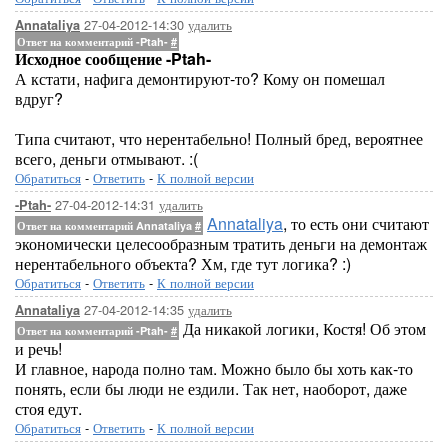
27-04-2012-14:30
удалить
Annataliya
Ответ на комментарий -Ptah-
#
Исходное сообщение -Ptah-
А кстати, нафига демонтируют-то? Кому он помешал
вдруг?
Типа считают, что нерентабельно! Полный бред, вероятнее
всего, деньги отмывают. :(
Обратиться
-
Ответить
-
К полной версии
27-04-2012-14:31
удалить
-Ptah-
Annataliya
, то есть они считают
Ответ на комментарий Annataliya
#
экономически целесообразным тратить деньги на демонтаж
нерентабельного объекта? Хм, где тут логика? :)
Обратиться
-
Ответить
-
К полной версии
27-04-2012-14:35
удалить
Annataliya
Да никакой логики, Костя! Об этом
Ответ на комментарий -Ptah-
#
и речь!
И главное, народа полно там. Можно было бы хоть как-то
понять, если бы люди не ездили. Так нет, наоборот, даже
стоя едут.
Обратиться
-
Ответить
-
К полной версии