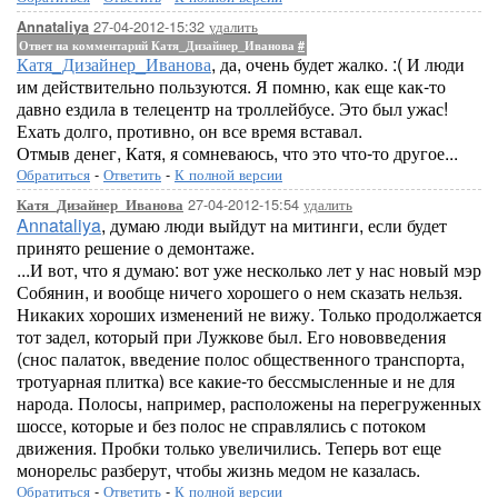
27-04-2012-15:32
удалить
Annataliya
Ответ на комментарий Катя_Дизайнер_Иванова
#
Катя_Дизайнер_Иванова
, да, очень будет жалко. :( И люди
им действительно пользуются. Я помню, как еще как-то
давно ездила в телецентр на троллейбусе. Это был ужас!
Ехать долго, противно, он все время вставал.
Отмыв денег, Катя, я сомневаюсь, что это что-то другое...
Обратиться
-
Ответить
-
К полной версии
27-04-2012-15:54
удалить
Катя_Дизайнер_Иванова
Annataliya
, думаю люди выйдут на митинги, если будет
принято решение о демонтаже.
...И вот, что я думаю: вот уже несколько лет у нас новый мэр
Собянин, и вообще ничего хорошего о нем сказать нельзя.
Никаких хороших изменений не вижу. Только продолжается
тот задел, который при Лужкове был. Его нововведения
(снос палаток, введение полос общественного транспорта,
тротуарная плитка) все какие-то бессмысленные и не для
народа. Полосы, например, расположены на перегруженных
шоссе, которые и без полос не справлялись с потоком
движения. Пробки только увеличились. Теперь вот еще
монорельс разберут, чтобы жизнь медом не казалась.
Обратиться
-
Ответить
-
К полной версии