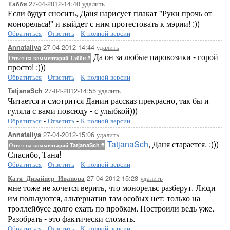
27-04-2012-14:40
удалить
Табби
Если будут сносить, Даня нарисует плакат "Руки прочь от
монорельса!" и выйдет с ним протестовать к мэрии! :))
Обратиться
-
Ответить
-
К полной версии
27-04-2012-14:44
удалить
Annataliya
Да он за любые паровозики - горой
Ответ на комментарий Табби
#
просто! :)))
Обратиться
-
Ответить
-
К полной версии
27-04-2012-14:55
удалить
TatjanaSch
Читается и смотрится Данин рассказ прекрасно, так бы и
гуляла с вами повсюду - с улыбкой)))
Обратиться
-
Ответить
-
К полной версии
27-04-2012-15:06
удалить
Annataliya
TatjanaSch
, Даня старается. :)))
Ответ на комментарий TatjanaSch
#
Спасибо, Таня!
Обратиться
-
Ответить
-
К полной версии
27-04-2012-15:28
удалить
Катя_Дизайнер_Иванова
мне тоже не хочется верить, что монорельс разберут. Люди
им пользуются, альтернатив там особых нет: только на
троллейбусе долго ехать по пробкам. Построили ведь уже.
Разобрать - это фактически сломать.
Обратиться
-
Ответить
-
К полной версии