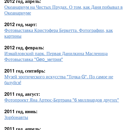
2012 год, апрель:
Океанариум на Чистых Прудах. О том, как Даня побывал в
Океанариуме
2012 год, март:
Фотовыставка Кристофера Беркетта. Фотографии, как
картины
2012 год, февраль:
Измайловский парк. Первая Данилкина Масленица
Фотовыставка "Geo_метрия"
2011 год, сентябрь:
Музей эротического искусства "Точка-G". По самое не
балуйся!
2011 год, август:
Фотопроект Яна Артюс-Бертрана "6 миллиардов других"
2011 год, июнь:
Зорбонавты
2011 год, апрель: