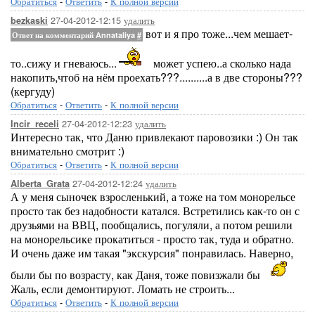
Обратиться
-
Ответить
-
К полной версии
27-04-2012-12:15
удалить
bezkaski
вот и я про тоже...чем мешает-
Ответ на комментарий Annataliya
#
то..сижу и гневаюсь...
может успею..а сколько нада
накопить,чтоб на нём проехать???..........а в две стороны???
(кергуду)
Обратиться
-
Ответить
-
К полной версии
27-04-2012-12:23
удалить
Incir_receli
Интересно так, что Даню привлекают паровозики :) Он так
внимательно смотрит :)
Обратиться
-
Ответить
-
К полной версии
27-04-2012-12:24
удалить
Alberta_Grata
А у меня сыночек взросленький, а тоже на том монорельсе
просто так без надобности катался. Встретились как-то он с
друзьями на ВВЦ, пообщались, погуляли, а потом решили
на монорельсике прокатиться - просто так, туда и обратно.
И очень даже им такая "экскурсия" понравилась. Наверно,
были бы по возрасту, как Даня, тоже повизжали бы
Жаль, если демонтируют. Ломать не строить...
Обратиться
-
Ответить
-
К полной версии