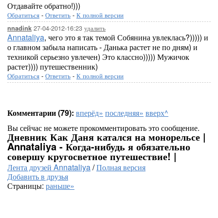
Отдавайте обратно!)))
Обратиться
-
Ответить
-
К полной версии
27-04-2012-16:23
удалить
nnadink
Annataliya
, чего это я так темой Собянина увлеклась?))))) и
о главном забыла написать - Данька растет не по дням) и
техникой серьезно увлечен) Это классно))))) Мужичок
растет)))) путешественник)
Обратиться
-
Ответить
-
К полной версии
Комментарии (79):
вперёд»
последняя»
вверх^
Вы сейчас не можете прокомментировать это сообщение.
Дневник Как Даня катался на монорельсе |
Annataliya - Когда-нибудь я обязательно
совершу кругосветное путешествие! |
Лента друзей Annataliya
/
Полная версия
Добавить в друзья
Страницы:
раньше»