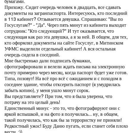
бумагами.
Прихожу. Сидит очередь человек в двадцать, все сдавать
документы на загранпаспорта. Интересуюсь, кто последний
в 113 кабинет? Отзывается девушка. Спрашиваю: "Вы по
Госуслугам?" - "Да". Через пять минут из кабинета выходит
сотрудник: "Кто следующий?" И тут оказывается, что
следующая как раз эта девушка, а я за ней. В общем, для тех,
кто оформлял документы на сайте Госуслуг, в Митинском
УФМС выделили отдельный кабинет! А вся остальная
очередь сидела в соседний.
Мне быстренько дали подписать бумажки,
сфотографировали и велели ждать письма на электронную
почту примерно через месяц, когда паспорт будет уже готов.
Типа, позовут! На всё про всё с ожиданием и с походом в
соседнее здание, чтобы отксерить паспорт (я умудрилась
забыть копию), у меня ушло минут сорок.
Вы представляете? При том, что я была уверена, что
потрачу на это целый день!
Единственный минус - это то, что фотографируют они с
яркой вспышкой, и на фото я получилась... ну, в общем,
такой получилась, что как бы за террористку не приняли!
Редкостный ужос! Буду Даню пугать, если станет себя плохо
вести. :))