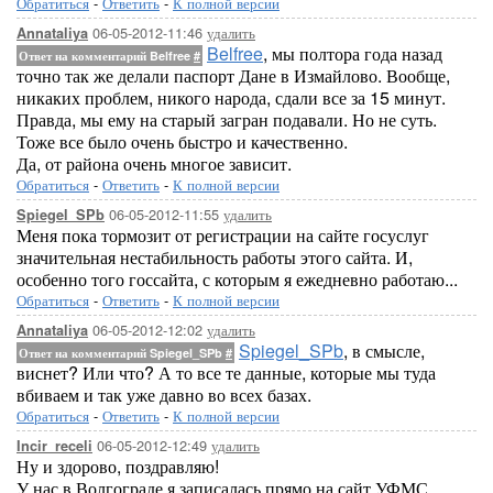
Обратиться
-
Ответить
-
К полной версии
06-05-2012-11:46
удалить
Annataliya
Belfree
, мы полтора года назад
Ответ на комментарий Belfree
#
точно так же делали паспорт Дане в Измайлово. Вообще,
никаких проблем, никого народа, сдали все за 15 минут.
Правда, мы ему на старый загран подавали. Но не суть.
Тоже все было очень быстро и качественно.
Да, от района очень многое зависит.
Обратиться
-
Ответить
-
К полной версии
06-05-2012-11:55
удалить
Spiegel_SPb
Меня пока тормозит от регистрации на сайте госуслуг
значительная нестабильность работы этого сайта. И,
особенно того госсайта, с которым я ежедневно работаю...
Обратиться
-
Ответить
-
К полной версии
06-05-2012-12:02
удалить
Annataliya
Spiegel_SPb
, в смысле,
Ответ на комментарий Spiegel_SPb
#
виснет? Или что? А то все те данные, которые мы туда
вбиваем и так уже давно во всех базах.
Обратиться
-
Ответить
-
К полной версии
06-05-2012-12:49
удалить
Incir_receli
Ну и здорово, поздравляю!
У нас в Волгограде я записалась прямо на сайт УФМС,