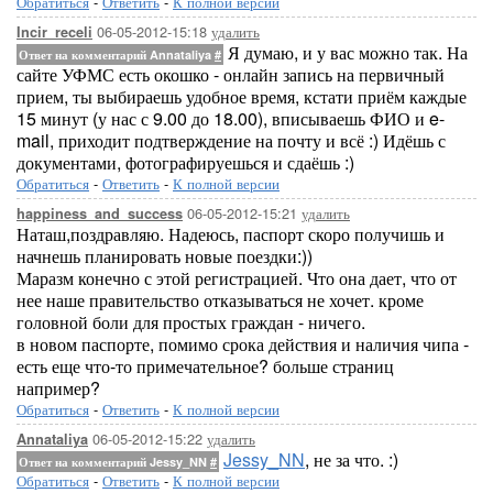
Обратиться
-
Ответить
-
К полной версии
06-05-2012-15:18
удалить
Incir_receli
Я думаю, и у вас можно так. На
Ответ на комментарий Annataliya
#
сайте УФМС есть окошко - онлайн запись на первичный
прием, ты выбираешь удобное время, кстати приём каждые
15 минут (у нас с 9.00 до 18.00), вписываешь ФИО и e-
mail, приходит подтверждение на почту и всё :) Идёшь с
документами, фотографируешься и сдаёшь :)
Обратиться
-
Ответить
-
К полной версии
06-05-2012-15:21
удалить
happiness_and_success
Наташ,поздравляю. Надеюсь, паспорт скоро получишь и
начнешь планировать новые поездки:))
Маразм конечно с этой регистрацией. Что она дает, что от
нее наше правительство отказываться не хочет. кроме
головной боли для простых граждан - ничего.
в новом паспорте, помимо срока действия и наличия чипа -
есть еще что-то примечательное? больше страниц
например?
Обратиться
-
Ответить
-
К полной версии
06-05-2012-15:22
удалить
Annataliya
Jessy_NN
, не за что. :)
Ответ на комментарий Jessy_NN
#
Обратиться
-
Ответить
-
К полной версии