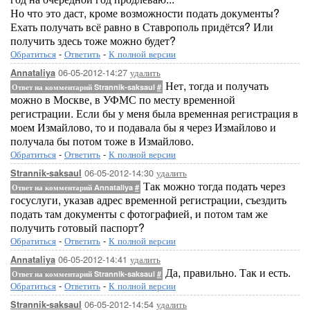
Но что это даст, кроме возможности подать документы?
Ехать получать всё равно в Ставрополь придётся? Или
получить здесь тоже можно будет?
Обратиться
-
Ответить
-
К полной версии
06-05-2012-14:27
удалить
Annataliya
Нет, тогда и получать
Ответ на комментарий Strannik-saksaul
#
можно в Москве, в УФМС по месту временной
регистрации. Если бы у меня была временная регистрация в
моем Измайлово, то и подавала бы я через Измайлово и
получала бы потом тоже в Измайлово.
Обратиться
-
Ответить
-
К полной версии
06-05-2012-14:30
удалить
Strannik-saksaul
Так можно тогда подать через
Ответ на комментарий Annataliya
#
госуслуги, указав адрес временной регистрации, съездить
подать там документы с фотографией, и потом там же
получить готовый паспорт?
Обратиться
-
Ответить
-
К полной версии
06-05-2012-14:41
удалить
Annataliya
Да, правильно. Так и есть.
Ответ на комментарий Strannik-saksaul
#
Обратиться
-
Ответить
-
К полной версии
06-05-2012-14:54
удалить
Strannik-saksaul