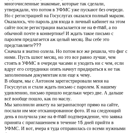
многочисленные знакомые, которые так сделали,
утверждали, что потом в УФМС уже пускают без очереди.
Но с регистрацией на Госуслугах оказался полный маразм.
Оказалось, что пароль для входа в личный кабинет на этом
сайте после регистрации высылается не на e-mail, а по
обычной почте в конвертике! И ждать такое письмо с
паролем предлагается аж целый месяц. Вы себе это
представляете???
Сначала я знатно озлела. Но потом все же решила, что фиг с
ними. Пусть шлют месяц, но это все равно лучше, чем
стоять в УФМС в очереди часами и уходить ни с чем, если
вдруг его сотрудники опять начнут придираться к не так
заполненным документам или еще к чему.
В общем, мы с Антоном зарегистрировали меня на
Госуслугах и стали ждать письмо с паролем. К нашему
удивлению, письмо пришло недельки через две. А дальше
всё вообще пошло, как по маслу.
Мы заполнили анкету на загранпаспорт прямо на сайте,
послали им мое отсканированное фото. И на следующий
день я получила уже на e-mail подтверждение, что заявка
принята с приглашением в течение 15 дней прийти в
УФМС. И вот, вчера я туда отправилась со всеми нужными