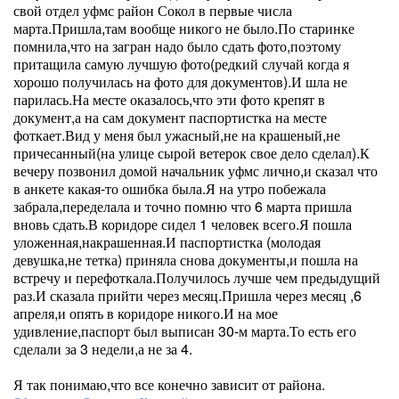
свой отдел уфмс район Сокол в первые числа
марта.Пришла,там вообще никого не было.По старинке
помнила,что на загран надо было сдать фото,поэтому
притащила самую лучшую фото(редкий случай когда я
хорошо получилась на фото для документов).И шла не
парилась.На месте оказалось,что эти фото крепят в
документ,а на сам документ паспортистка на месте
фоткает.Вид у меня был ужасный,не на крашеный,не
причесанный(на улице сырой ветерок свое дело сделал).К
вечеру позвонил домой начальник уфмс лично,и сказал что
в анкете какая-то ошибка была.Я на утро побежала
забрала,переделала и точно помню что 6 марта пришла
вновь сдать.В коридоре сидел 1 человек всего.Я пошла
уложенная,накрашенная.И паспортистка (молодая
девушка,не тетка) приняла снова документы,и пошла на
встречу и перефоткала.Получилось лучше чем предыдущий
раз.И сказала прийти через месяц.Пришла через месяц ,6
апреля,и опять в коридоре никого.И на мое
удивление,паспорт был выписан 30-м марта.То есть его
сделали за 3 недели,а не за 4.
Я так понимаю,что все конечно зависит от района.