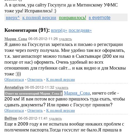
А в целом, ура сайту Госулуги да и Митинскому УФМС
тоже ура! Исправились! :)
вверх^
к полной версии
понравилось!
в evernote
Комментарии (91):
вперёд»
последняя»
06-05-2012-11:26
удалить
Мария_Сова
Я давно на Госуслугах зарегилась и письмо о регистрации
тоже через почту получала. Мне удобно там все оформлять,
т.к. занганпаспорт можно только в Сыктывкаре (200 км на
поезде от нас) оформить. Очень удобный во всех
отношениях для глубинки сайт... и как видно и для Москвы
тоже :)))
Обратиться
-
Ответить
-
К полной версии
06-05-2012-11:32
удалить
Annataliya
Мария_Сова
, ничего себе -
Ответ на комментарий Мария_Сова
#
200 км! И вам потом все равно пришлось туда ехать, чтобы
сдавать документы? Или прямо с Госуслуг приняли?
Обратиться
-
Ответить
-
К полной версии
06-05-2012-11:41
удалить
Belfree
Еще в 2009 году я не испытала вообще никаких проблем с
получением паспорта.Тогда госуслуг не было.Я пришла в