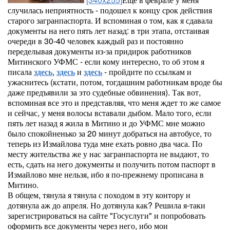
случилась неприятность - подошел к концу срок действия
старого загранпаспорта. И вспоминая о том, как я сдавала
документы на него пять лет назад: в три этапа, отстаивая
очереди в 30-40 человек каждый раз и постоянно
переделывая документы из-за придирок работников
Митинского УФМС - если кому интересно, то об этом я
писала
здесь
,
здесь
и
здесь
- пройдите по ссылкам и
ужаснитесь (кстати, потом, тогдашним работникам вроде бы
даже предъявили за это судебные обвинения). Так вот,
вспоминая все это и представляя, что меня ждет то же самое
и сейчас, у меня волосы вставали дыбом. Мало того, если
пять лет назад я жила в Митино и до УФМС мне можно
было спокойненько за 20 минут добраться на автобусе, то
теперь из Измайлова туда мне ехать ровно два часа. По
месту жительства же у нас загранпаспорта не выдают, то
есть, сдать на него документы и получить потом паспорт в
Измайлово мне нельзя, ибо я по-прежнему прописана в
Митино.
В общем, тянула я тянула с походом в эту контору и
дотянула аж до апреля. Но дотянула как? Решила я-таки
зарегистрироваться на сайте "Госуслуги" и попробовать
оформить все документы через него, ибо мои