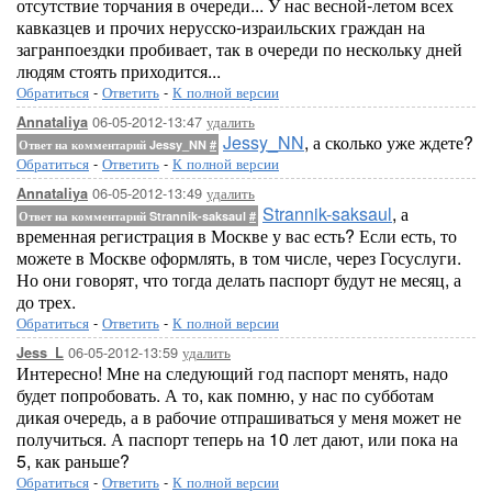
отсутствие торчания в очереди... У нас весной-летом всех
кавказцев и прочих нерусско-израильских граждан на
загранпоездки пробивает, так в очереди по нескольку дней
людям стоять приходится...
Обратиться
-
Ответить
-
К полной версии
06-05-2012-13:47
удалить
Annataliya
Jessy_NN
, а сколько уже ждете?
Ответ на комментарий Jessy_NN
#
Обратиться
-
Ответить
-
К полной версии
06-05-2012-13:49
удалить
Annataliya
Strannik-saksaul
, а
Ответ на комментарий Strannik-saksaul
#
временная регистрация в Москве у вас есть? Если есть, то
можете в Москве оформлять, в том числе, через Госуслуги.
Но они говорят, что тогда делать паспорт будут не месяц, а
до трех.
Обратиться
-
Ответить
-
К полной версии
06-05-2012-13:59
удалить
Jess_L
Интересно! Мне на следующий год паспорт менять, надо
будет попробовать. А то, как помню, у нас по субботам
дикая очередь, а в рабочие отпрашиваться у меня может не
получиться. А паспорт теперь на 10 лет дают, или пока на
5, как раньше?
Обратиться
-
Ответить
-
К полной версии