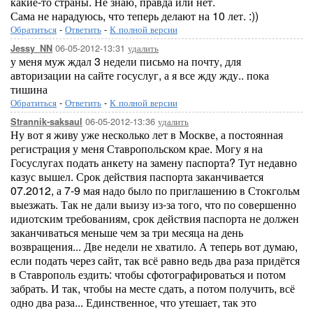
какие-то страны. Не знаю, правда или нет.
Сама не нарадуюсь, что теперь делают на 10 лет. :))
Обратиться
-
Ответить
-
К полной версии
06-05-2012-13:31
удалить
Jessy_NN
у меня муж ждал 3 недели письмо на почту, для
авторизации на сайте госуслуг, а я все жду жду.. пока
тишина
Обратиться
-
Ответить
-
К полной версии
06-05-2012-13:36
удалить
Strannik-saksaul
Ну вот я живу уже несколько лет в Москве, а постоянная
регистрация у меня Ставропольском крае. Могу я на
Госуслугах подать анкету на замену паспорта? Тут недавно
казус вышел. Срок действия паспорта заканчивается
07.2012, а 7-9 мая надо было по приглашению в Стокгольм
выезжать. Так не дали выизу из-за того, что по совершенно
идиотским требованиям, срок действия паспорта не должен
заканчиваться меньше чем за три месяца на день
возвращения... Две недели не хватило. А теперь вот думаю,
если подать через сайт, так всё равно ведь два раза придётся
в Ставрополь ездить: чтобы сфотографироваться и потом
забрать. И так, чтобы на месте сдать, а потом получить, всё
одно два раза... Единственное, что утешает, так это