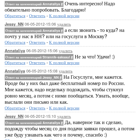
Очень интересно! Надо
Ответ на комментарий Annataliya
#
обязательно попробовать. Благодарю!
Обратиться
-
Ответить
-
К полной версии
06-05-2012-15:06
удалить
Jessy_NN
а если звонить - то куда? на
Ответ на комментарий Annataliya
#
почту у нас в НН? или на госуслуги в Москву?
Обратиться
-
Ответить
-
К полной версии
06-05-2012-15:06
удалить
Annataliya
Не за что! Удачи! :)
Ответ на комментарий Strannik-saksaul
#
Обратиться
-
Ответить
-
К полной версии
06-05-2012-15:08
удалить
Annataliya
На Госуслуги, мне кажется.
Ответ на комментарий Jessy_NN
#
Вроде бы у них был даже бесплатный номер по России.
Мне кажется, надо недельку подождать, чтобы стукнул
ровно месяц, а потом с ними пообщаться. Узнать, вообще,
выслали они письмо или как.
Обратиться
-
Ответить
-
К полной версии
06-05-2012-15:10
удалить
Jessy_NN
Да, наверное так и сделаю,
Ответ на комментарий Annataliya
#
подожду чтобы месяц со дня подачи заявки прошел, а потом
уже буду узнавать как чего и почему, спасибо :)