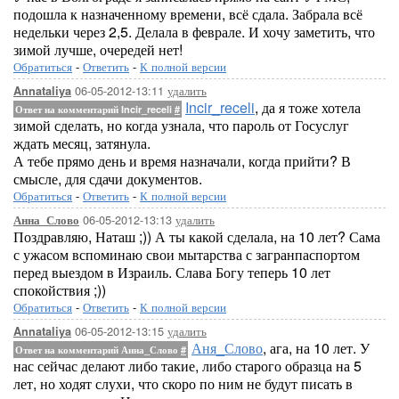
подошла к назначенному времени, всё сдала. Забрала всё
недельки через 2,5. Делала в феврале. И хочу заметить, что
зимой лучше, очередей нет!
Обратиться
-
Ответить
-
К полной версии
06-05-2012-13:11
удалить
Annataliya
Incir_receli
, да я тоже хотела
Ответ на комментарий Incir_receli
#
зимой сделать, но когда узнала, что пароль от Госуслуг
ждать месяц, затянула.
А тебе прямо день и время назначали, когда прийти? В
смысле, для сдачи документов.
Обратиться
-
Ответить
-
К полной версии
06-05-2012-13:13
удалить
Анна_Слово
Поздравляю, Наташ ;)) А ты какой сделала, на 10 лет? Сама
с ужасом вспоминаю свои мытарства с загранпаспортом
перед выездом в Израиль. Слава Богу теперь 10 лет
спокойствия ;))
Обратиться
-
Ответить
-
К полной версии
06-05-2012-13:15
удалить
Annataliya
Аня_Слово
, ага, на 10 лет. У
Ответ на комментарий Анна_Слово
#
нас сейчас делают либо такие, либо старого образца на 5
лет, но ходят слухи, что скоро по ним не будут писать в