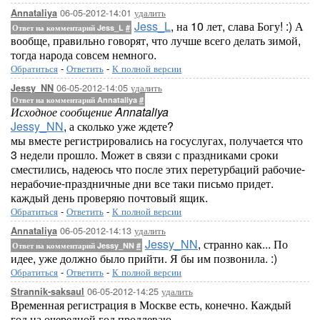
06-05-2012-14:01
удалить
Annataliya
Jess_L
, на 10 лет, слава Богу! :) А
Ответ на комментарий Jess_L
#
вообще, правильно говорят, что лучше всего делать зимой,
тогда народа совсем немного.
Обратиться
-
Ответить
-
К полной версии
06-05-2012-14:05
удалить
Jessy_NN
Ответ на комментарий Annataliya
#
Исходное сообщение Annataliya
Jessy_NN
, а сколько уже ждете?
мы вместе регистрировались на госуслугах, получается что
3 недели прошло. Может в связи с праздниками сроки
сместились, надеюсь что после этих перетурбаций рабочие-
нерабочие-праздничные дни все таки письмо придет.
каждый день проверяю почтовый ящик.
Обратиться
-
Ответить
-
К полной версии
06-05-2012-14:13
удалить
Annataliya
Jessy_NN
, странно как... По
Ответ на комментарий Jessy_NN
#
идее, уже должно было прийти. Я бы им позвонила. :)
Обратиться
-
Ответить
-
К полной версии
06-05-2012-14:25
удалить
Strannik-saksaul
Временная регистрация в Москве есть, конечно. Каждый
год на очередной год продлеваю...