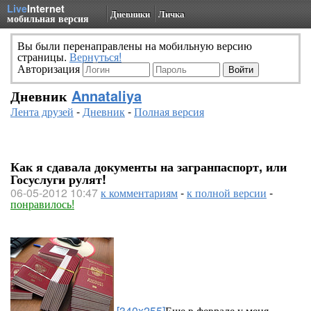
Live
Internet
Дневники
Личка
мобильная версия
Вы были перенаправлены на мобильную версию
страницы.
Вернуться!
Авторизация
Дневник
Annataliya
Лента друзей
-
Дневник
-
Полная версия
Как я сдавала документы на загранпаспорт, или
Госуслуги рулят!
06-05-2012 10:47
к комментариям
-
к полной версии
-
понравилось!
[340x255]
Еще в феврале у меня