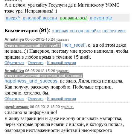
А в целом, ура сайту Госулуги да и Митинскому УФМС
тоже ура! Исправились! :)
вверх^
к полной версии
понравилось!
в evernote
Комментарии (91):
«первая
«назад
вперёд»
последняя»
06-05-2012-15:24
удалить
Annataliya
Incir_receli
, о, а я об этом даже
Ответ на комментарий Incir_receli
#
не знала. :)) Наверное, поэтому мне просто написали, чтобы
пришла в любое время в течение 15 дней.
Обратиться
-
Ответить
-
К полной версии
06-05-2012-15:26
удалить
Annataliya
Ответ на комментарий happiness_and_success
#
happiness_and_success
, не знаю, Лиля, пока не видела.
Как получу, расскажу подробно. Побольше страниц,
конечно, хотелось бы.
Обратиться
-
Ответить
-
К полной версии
06-05-2012-15:29
удалить
psychowaxer
Спасибо за информацию!
Я живу заграницей и даже не хочу описывать мытарства,
через которые прошла всвязи с вилкой, в которую попала,
благодаря неотлаженности действий нью-йоркского