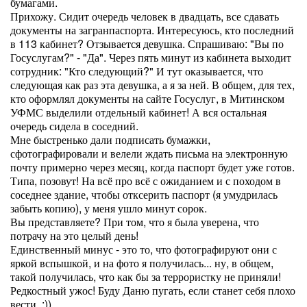
бумагами.
Прихожу. Сидит очередь человек в двадцать, все сдавать
документы на загранпаспорта. Интересуюсь, кто последний
в 113 кабинет? Отзывается девушка. Спрашиваю: "Вы по
Госуслугам?" - "Да". Через пять минут из кабинета выходит
сотрудник: "Кто следующий?" И тут оказывается, что
следующая как раз эта девушка, а я за ней. В общем, для тех,
кто оформлял документы на сайте Госуслуг, в Митинском
УФМС выделили отдельный кабинет! А вся остальная
очередь сидела в соседний.
Мне быстренько дали подписать бумажки,
сфотографировали и велели ждать письма на электронную
почту примерно через месяц, когда паспорт будет уже готов.
Типа, позовут! На всё про всё с ожиданием и с походом в
соседнее здание, чтобы отксерить паспорт (я умудрилась
забыть копию), у меня ушло минут сорок.
Вы представляете? При том, что я была уверена, что
потрачу на это целый день!
Единственный минус - это то, что фотографируют они с
яркой вспышкой, и на фото я получилась... ну, в общем,
такой получилась, что как бы за террористку не приняли!
Редкостный ужос! Буду Даню пугать, если станет себя плохо
вести. :))