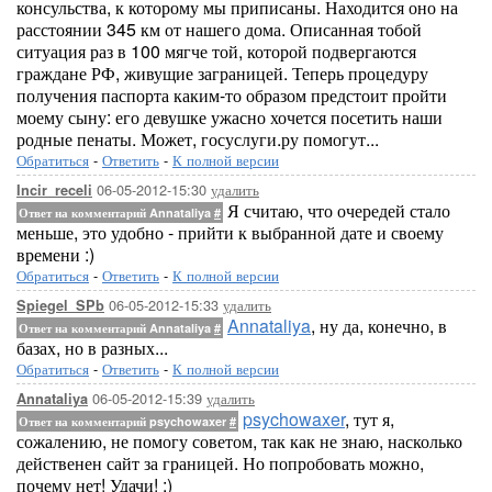
консульства, к которому мы приписаны. Находится оно на
расстоянии 345 км от нашего дома. Описанная тобой
ситуация раз в 100 мягче той, которой подвергаются
граждане РФ, живущие заграницей. Теперь процедуру
получения паспорта каким-то образом предстоит пройти
моему сыну: его девушке ужасно хочется посетить наши
родные пенаты. Может, госуслуги.ру помогут...
Обратиться
-
Ответить
-
К полной версии
06-05-2012-15:30
удалить
Incir_receli
Я считаю, что очередей стало
Ответ на комментарий Annataliya
#
меньше, это удобно - прийти к выбранной дате и своему
времени :)
Обратиться
-
Ответить
-
К полной версии
06-05-2012-15:33
удалить
Spiegel_SPb
Annataliya
, ну да, конечно, в
Ответ на комментарий Annataliya
#
базах, но в разных...
Обратиться
-
Ответить
-
К полной версии
06-05-2012-15:39
удалить
Annataliya
psychowaxer
, тут я,
Ответ на комментарий psychowaxer
#
сожалению, не помогу советом, так как не знаю, насколько
действенен сайт за границей. Но попробовать можно,
почему нет! Удачи! :)