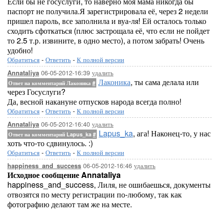
Если бы не госуслуги, то наверно моя мама никогда бы
паспорт не получила.Я зарегистрировала её, через 2 недели
пришел пароль, все заполнила и вуа-ля! Ей осталось только
сходить сфоткаться (плюс застрощала её, что если не пойдет
то 2.5 т.р. извините, в одно место), а потом забрать! Очень
удобно!
Обратиться
-
Ответить
-
К полной версии
06-05-2012-16:39
удалить
Annataliya
Лаконика
, ты сама делала или
Ответ на комментарий Лаконика
#
через Госуслуги?
Да, весной накануне отпусков народа всегда полно!
Обратиться
-
Ответить
-
К полной версии
06-05-2012-16:40
удалить
Annataliya
Lapus_ka
, ага! Наконец-то, у нас
Ответ на комментарий Lapus_ka
#
хоть что-то сдвинулось. :)
Обратиться
-
Ответить
-
К полной версии
06-05-2012-16:46
удалить
happiness_and_success
Исходное сообщение Annataliya
happiness_and_success, Лиля, не ошибаешься, документы
отвозятся по месту регистрации по-любому, так как
фотографию делают там же на месте.