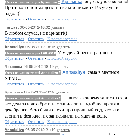
Крыланка
, ой, как у вас хорошо!
Ответ на комментарий Крыланка
#
При такой система действительно никаких Госуслуг не
надо. :))
Обратиться
-
Ответить
-
К полной версии
06-05-2012-18:02
удалить
FarEast
В любом случае, не вариант(((
Обратиться
-
Ответить
-
К полной версии
06-05-2012-18:16
удалить
Annataliya
Угу, делай регистрацию. :(
Ответ на комментарий FarEast
#
Обратиться
-
Ответить
-
К полной версии
06-05-2012-18:19
удалить
Лаконика
Annataliya
, сама в местном
Ответ на комментарий Annataliya
#
УФМС..
Обратиться
-
Ответить
-
К полной версии
06-05-2012-20:39
удалить
Крыланка
главное - вовремя записаться, я
Ответ на комментарий Annataliya
#
это делала в декабре и нас записали на удобное время в
декабре же. А то были слухи про прошлый год, что кто
звонил в феврале, их записывали на март-апрель.
Обратиться
-
Ответить
-
К полной версии
06-05-2012-21:40
удалить
Annataliya