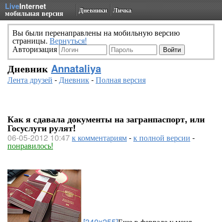
Live
Internet
Дневники
Личка
мобильная версия
Вы были перенаправлены на мобильную версию
страницы.
Вернуться!
Авторизация
Дневник
Annataliya
Лента друзей
-
Дневник
-
Полная версия
Как я сдавала документы на загранпаспорт, или
Госуслуги рулят!
06-05-2012 10:47
к комментариям
-
к полной версии
-
понравилось!
[340x255]
Еще в феврале у меня