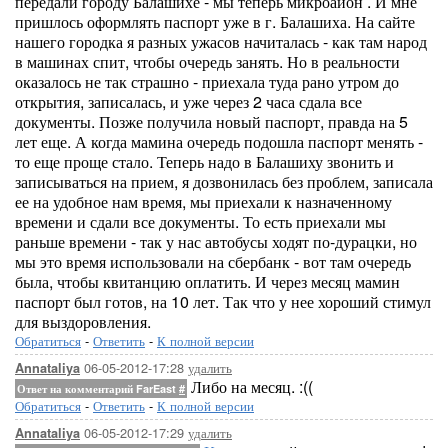
передали городу Балашихе - мы теперь микроайон . И мне
пришлось оформлять паспорт уже в г. Балашиха. На сайте
нашего городка я разных ужасов начиталась - как там народ
в машинах спит, чтобы очередь занять. Но в реальности
оказалось не так страшно - приехала туда рано утром до
открытия, записалась, и уже через 2 часа сдала все
документы. Позже получила новый паспорт, правда на 5
лет еще. А когда мамина очередь подошла паспорт менять -
то еще проще стало. Теперь надо в Балашиху звонить и
записываться на прием, я дозвонилась без проблем, записала
ее на удобное нам время, мы приехали к назначенному
времени и сдали все документы. То есть приехали мы
раньше времени - так у нас автобусы ходят по-дурацки, но
мы это время использовали на сбербанк - вот там очередь
была, чтобы квитанцию оплатить. И через месяц мамин
паспорт был готов, на 10 лет. Так что у нее хороший стимул
для выздоровления.
Обратиться
-
Ответить
-
К полной версии
06-05-2012-17:28
удалить
Annataliya
Либо на месяц. :((
Ответ на комментарий FarEast
#
Обратиться
-
Ответить
-
К полной версии
06-05-2012-17:29
удалить
Annataliya