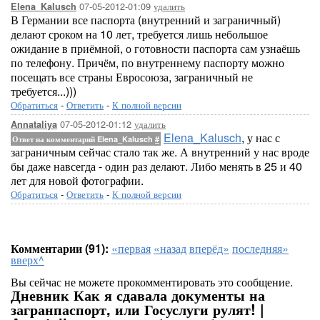
07-05-2012-01:09
удалить
Elena_Kalusch
В Германии все паспорта (внутренний и заграничный)
делают сроком на 10 лет, требуется лишь небольшое
ожидание в приёмной, о готовности паспорта сам узнаёшь
по телефону. Причём, по внутреннему паспорту можно
посещать все страны Евросоюза, заграничный не
требуется...)))
Обратиться
-
Ответить
-
К полной версии
07-05-2012-01:12
удалить
Annataliya
Elena_Kalusch
, у нас с
Ответ на комментарий Elena_Kalusch
#
заграничным сейчас стало так же. А внутренний у нас вроде
бы даже навсегда - один раз делают. Либо менять в 25 и 40
лет для новой фотографии.
Обратиться
-
Ответить
-
К полной версии
Комментарии (91):
«первая
«назад
вперёд»
последняя»
вверх^
Вы сейчас не можете прокомментировать это сообщение.
Дневник Как я сдавала документы на
загранпаспорт, или Госуслуги рулят! |