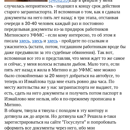
случилась неприятность - подошел к концу срок действия
старого загранпаспорта. И вспоминая о том, как я сдавала
документы на него пять лет назад: в три этапа, отстаивая
очереди в 30-40 человек каждый раз и постоянно
переделывая документы из-за придирок работников
Митинского УФМС - если кому интересно, то об этом я
писала
здесь
,
здесь
и
здесь
- пройдите по ссылкам и
ужаснитесь (кстати, потом, тогдашним работникам вроде бы
даже предъявили за это судебные обвинения). Так вот,
вспоминая все это и представляя, что меня ждет то же самое
и сейчас, у меня волосы вставали дыбом. Мало того, если
пять лет назад я жила в Митино и до УФМС мне можно
было спокойненько за 20 минут добраться на автобусе, то
теперь из Измайлова туда мне ехать ровно два часа. По
месту жительства же у нас загранпаспорта не выдают, то
есть, сдать на него документы и получить потом паспорт в
Измайлово мне нельзя, ибо я по-прежнему прописана в
Митино.
В общем, тянула я тянула с походом в эту контору и
дотянула аж до апреля. Но дотянула как? Решила я-таки
зарегистрироваться на сайте "Госуслуги" и попробовать
оформить все документы через него, ибо мои