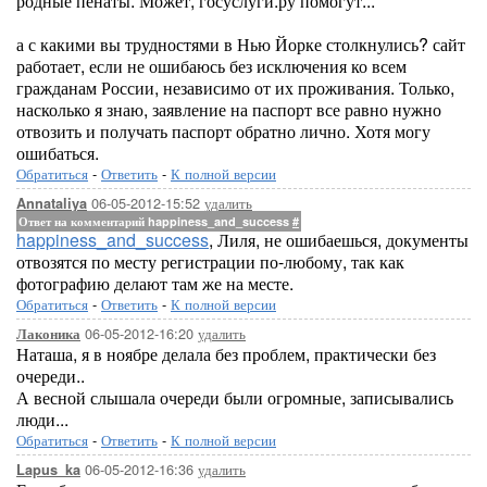
родные пенаты. Может, госуслуги.ру помогут...
а с какими вы трудностями в Нью Йорке столкнулись? сайт
работает, если не ошибаюсь без исключения ко всем
гражданам России, независимо от их проживания. Только,
насколько я знаю, заявление на паспорт все равно нужно
отвозить и получать паспорт обратно лично. Хотя могу
ошибаться.
Обратиться
-
Ответить
-
К полной версии
06-05-2012-15:52
удалить
Annataliya
Ответ на комментарий happiness_and_success
#
happiness_and_success
, Лиля, не ошибаешься, документы
отвозятся по месту регистрации по-любому, так как
фотографию делают там же на месте.
Обратиться
-
Ответить
-
К полной версии
06-05-2012-16:20
удалить
Лаконика
Наташа, я в ноябре делала без проблем, практически без
очереди..
А весной слышала очереди были огромные, записывались
люди...
Обратиться
-
Ответить
-
К полной версии
06-05-2012-16:36
удалить
Lapus_ka