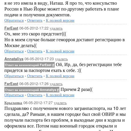
я не это имела в виду, Наташ. Я про то, что консульство
России в Нью Йорке может по-другому работать в плане
подачи и получения документов.
Обратиться
-
Ответить
-
К полной версии
06-05-2012-17:22
удалить
FarEast
Ох, мне это скоро предстоит(((
Но в моем случае больше геморроя доставит регистрацию в
Москве делать((
Обратиться
-
Ответить
-
К полной версии
06-05-2012-17:23
удалить
Annataliya
Ой, Ир, да, без регистрации тебе
Ответ на комментарий FarEast
#
придется за паспортом ехать к себе. :((
Обратиться
-
Ответить
-
К полной версии
06-05-2012-17:26
удалить
FarEast
Причем 2 раза((
Ответ на комментарий Annataliya
#
Обратиться
-
Ответить
-
К полной версии
06-05-2012-17:27
удалить
Крыланка
Поздравляю с получением нового загранпаспорта, на 10 лет
сделала, да? Раньше, в нашем городке был свой ОВИР и мы
получали паспорта без проблем, в выходные дни я ходила и
оформляла все. Потом наш военный городок открыли и