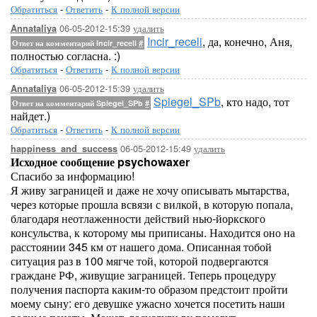
Обратиться
-
Ответить
-
К полной версии
06-05-2012-15:39
удалить
Annataliya
Incir_receli
, да, конечно, Аня,
Ответ на комментарий Incir_receli
#
полностью согласна. :)
Обратиться
-
Ответить
-
К полной версии
06-05-2012-15:39
удалить
Annataliya
Spiegel_SPb
, кто надо, тот
Ответ на комментарий Spiegel_SPb
#
найдет.)
Обратиться
-
Ответить
-
К полной версии
06-05-2012-15:49
удалить
happiness_and_success
Исходное сообщение psychowaxer
Спасибо за информацию!
Я живу заграницей и даже не хочу описывать мытарства,
через которые прошла всвязи с вилкой, в которую попала,
благодаря неотлаженности действий нью-йоркского
консульства, к которому мы приписаны. Находится оно на
расстоянии 345 км от нашего дома. Описанная тобой
ситуация раз в 100 мягче той, которой подвергаются
граждане РФ, живущие заграницей. Теперь процедуру
получения паспорта каким-то образом предстоит пройти
моему сыну: его девушке ужасно хочется посетить наши