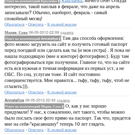
Крыланка
, ничего себе! Откуда
Ответ на комментарий Крыланка
#
интересно, такой наплыв в феврале, что даже на апрель
записывали? Обычно, наоборот, февраль - самый
спокойный месяц!
Обратиться
-
Ответить
-
К полной версии
06-05-2012-22:09
удалить
Мария_Сова
Там два способа оформления:
Ответ на комментарий Annataliya
#
фото можно загрузить на сайт и получить готовый паспорт
перед поездкой или сделать как ты (и моя сестра) . Я пока не
нашла подходящую (мне и конторе) фотографию:). Буду там
фотографироваться при получении. Главное то, что на сайте
есть вся нужная и точная информация из первых уст, а не
ОБС. По соц. услугам тоже. И сайт постоянно
совершенствуется. Мне нравится... тьфу, тьфу, тьфу, чтоб не
сглазить:))).
Обратиться
-
Ответить
-
К полной версии
06-05-2012-22:43
удалить
Annataliya
О, как у вас хорошо
Ответ на комментарий Мария_Сова
#
придумали! У нас, к сожалению, нет такого, чтобы можно
было послать свое фото прямо на паспорт. Так что, придется
мне на себя-"красавишну" теперь 10 лет глядеть.
Обратиться
-
Ответить
-
К полной версии