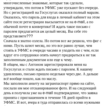
многочисленные знакомые, которые так сделали,
утверждали, что потом в УФМС уже пускают без очереди.
Но с регистрацией на Госуслугах оказался полный маразм.
Оказалось, что пароль для входа в личный кабинет на этом
сайте после регистрации высылается не на e-mail, а по
обычной почте в конвертике! И ждать такое письмо с
паролем предлагается аж целый месяц. Вы себе это
представляете???
Сначала я знатно озлела. Но потом все же решила, что фиг с
ними. Пусть шлют месяц, но это все равно лучше, чем
стоять в УФМС в очереди часами и уходить ни с чем, если
вдруг его сотрудники опять начнут придираться к не так
заполненным документам или еще к чему.
В общем, мы с Антоном зарегистрировали меня на
Госуслугах и стали ждать письмо с паролем. К нашему
удивлению, письмо пришло недельки через две. А дальше
всё вообще пошло, как по маслу.
Мы заполнили анкету на загранпаспорт прямо на сайте,
послали им мое отсканированное фото. И на следующий
день я получила уже на e-mail подтверждение, что заявка
принята с приглашением в течение 15 дней прийти в
УФМС. И вот, вчера я туда отправилась со всеми нужными