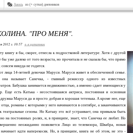
Авось
из (+ сутки) дневников
КОЛИНА. "ПРО МЕНЯ".
я 2012 г. 10:57
+ в цитатник
эту книгу я бы, скорее, отнесла к подростковой литературе. Хотя с другой
 бы уже далеко от того возраста, но прочитала и не сказала бы, что прямо
 совсем никуда не годится.
 от лица 14-летней девочки Маруси. Маруся живет в обеспеченной семье.
о она называет Санечка, - главный режиссер одного из известных
еатров. Бабушка занимается недвижимостью, а именно сдает имеющиеся у
ир. Еще есть Катька - несостоявшаяся актриса, постоянная и основная
одружка Маруси да и просто добрая и хорошая тетенька. А кроме нее, еще
 отца, романы с которыми у него начинаются в сентябре, а заканчиваются
как театральные сезоны. Но Катьку это всё устраивает, она привыкла быть
 но на постоянных ролях, и, в принципе, знает, что Санечка ее любит. Но
вершенно неожиданно появляется Лицо из телевизора, Швабра, новая
 начинает идти наперекосяк. Но, в принципе, книга не об этом, не это -