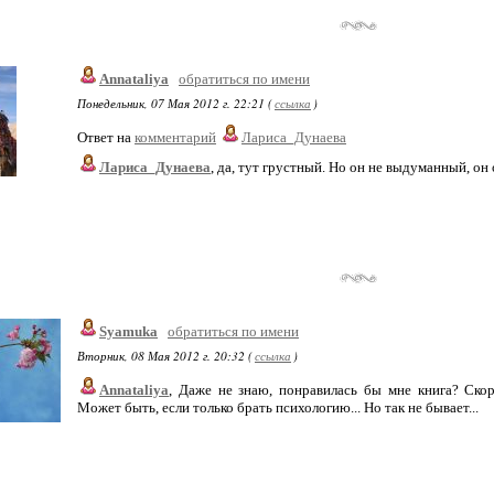
Annataliya
обратиться по имени
Понедельник, 07 Мая 2012 г. 22:21 (
ссылка
)
Ответ на
комментарий
Лариса_Дунаева
Лариса_Дунаева
, да, тут грустный. Но он не выдуманный, о
Syamuka
обратиться по имени
Вторник, 08 Мая 2012 г. 20:32 (
ссылка
)
Annataliya
, Даже не знаю, понравилась бы мне книга? Скоре
Может быть, если только брать психологию... Но так не бывает...