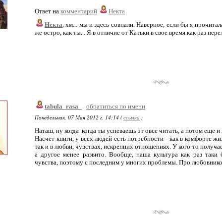
Ответ на
комментарий
Некта
Некта
, хм... мы и здесь совпали. Наверное, если бы я прочитал
же остро, как ты... Я в отличие от Катьки в свое время как раз пере
tabula_rasa_
обратиться по имени
Понедельник, 07 Мая 2012 г. 14:14 (
ссылка
)
Наташ, ну когда .когда ты успеваешь эт овсе читать, а потом еще и
Насчет книги, у всех людей есть потребности - как в комфорте ж
так и в любви, чувствах, искренних отношениях. У кого-то получае
а другое менее развито. Вообще, наша культура как раз таки
чувства, поэтому с последним у многих проблемы. Про любовнико