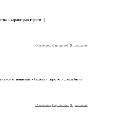
ятна в характерах героев. :)
Ответить
С цитатой
В цитатник
ективное отношение к болезни...про это слезы были
Ответить
С цитатой
В цитатник