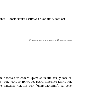
стный. Люблю книги и фильмы с хорошим концом.
Ответить
С цитатой
В цитатник
те отсекаю из своего круга общения тех, у кого за
 вот, поэтому их скорее всего, и нет. Но как-то так
ше казались такими вот "мишуристыми", на деле