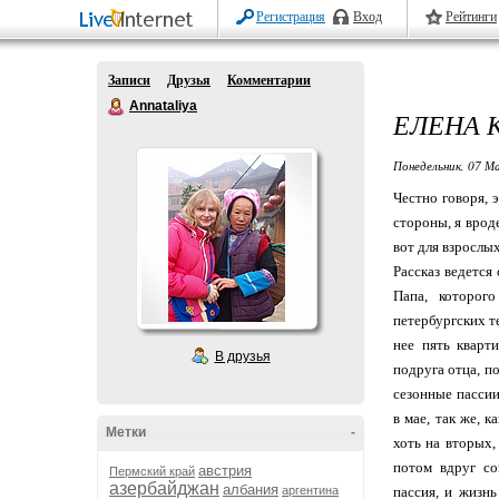
Регистрация
Вход
Рейтинги
Записи
Друзья
Комментарии
Annataliya
ЕЛЕНА 
Понедельник, 07 Ма
Честно говоря, 
стороны, я вроде
вот для взрослых
Рассказ ведется
Папа, которог
петербургских т
нее пять кварт
В друзья
подруга отца, п
сезонные пассии
в мае, так же, 
Метки
-
хоть на вторых,
потом вдруг со
австрия
Пермский край
азербайджан
албания
аргентина
пассия, и жизнь