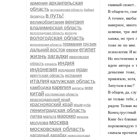
архангельская
армения
главный сюжет...
область
астраханская область
байкал
В общем-то, снач
в путь!
беларусь
А точнее, якобы
венгрия
великобритания
наверное, много
владимирская область
шляпки, три лю
волгоградская область
вологда
вологодская область
ханжа, но трех 
германия
грузия
воронежская область
тоже не по мне.
египет
дальний восток
евреи
психология. И вс
жизнь
загадки
ивановская
Но постепенно я 
индия
область
израиль
идею автора о т
индонезия
иран
иордания
деньгами тоже,
испания
иркутская область
привлекло, хотя,
италия
калужская область
Запутала я вас?
карелия
камбоджа
кижи
карпаты
В общем, да, сл
китай
костромская область
не только тебе,
краснодарский край
красноярский край
крым
куба
рядом. Только жа
ленинградская область
Конец грустный
литва
марокко
мальта
мексика
Книг без близки
москва
молдова
порекомендую те
московская область
сначала прочита
нагорный карабах
нижегородская