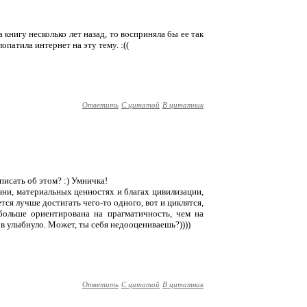
а книгу несколько лет назад, то восприняла бы ее так
лопатила интернет на эту тему. :((
Ответить
С цитатой
В цитатник
 писать об этом? :) Умничка!
изни, материальных ценностях и благах цивилизации,
тся лучше достигать чего-то одного, вот и циклятся,
 больше ориентирована на прагматичность, чем на
в улыбнуло. Может, ты себя недооцениваешь?))))
Ответить
С цитатой
В цитатник