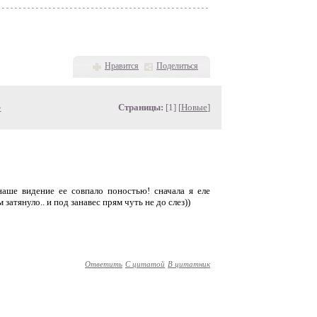
Нравится
Поделиться
»
Страницы:
[1] [
Новые
]
 наше видение ее совпало поностью! сначала я еле
 затянуло.. и под занавес прям чуть не до слез))
Ответить
С цитатой
В цитатник