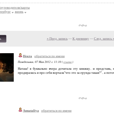
/путеводители/карты
тербург
жизнь
« Пред. запись
—
К дневнику
—
След. запись 
ь
Некта
обратиться по имени
Понедельник, 07 Мая 2012 г. 11:10 (
ссылка
)
Наташ! я буквально вчера дочитала эту книжку.. и представь,
продиралась и про себя ворчала"что это за ерунда такая?".. а потом
Annataliya
обратиться по имени