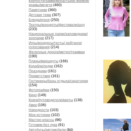
Крепости/замки/монастыри/ кремли/
храмы/мечети
(460)
Памятники
(360)
Детская тема
(307)
Блюда/кухня
(250)
Театры/концерты/фестивали/шоу
(233)
Национальные парки/заповедники/
зоопарки
(217)
Игры/конкурсы/тесты/ рейтинги/
голосования
(214)
Железные дороги/метро/трамваи
(190)
Планы/маршруты
(166)
Корабли/лодки
(162)
Праздники
(161)
Приветствия
(161)
Гостиницы/базы отдыха/санатории
(154)
Фотографии
(150)
Кино
(149)
Книги/путеводители/карты
(138)
Авиа
(106)
Народности
(103)
Мои истории
(102)
Мастер-классы
(96)
Готовим без лука
(91)
Автобусы/автомобили
(84)