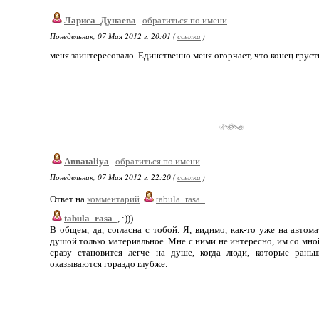
Лариса_Дунаева
обратиться по имени
Понедельник, 07 Мая 2012 г. 20:01 (
ссылка
)
меня заинтересовало. Единственно меня огорчает, что конец гру
Annataliya
обратиться по имени
Понедельник, 07 Мая 2012 г. 22:20 (
ссылка
)
Ответ на
комментарий
tabula_rasa_
tabula_rasa_
, :)))
В общем, да, согласна с тобой. Я, видимо, как-то уже на автома
душой только материальное. Мне с ними не интересно, им со мной -
сразу становится легче на душе, когда люди, которые рань
оказываются гораздо глубже.