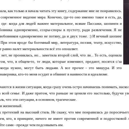
ала, как только я начала читать эту книгу, содержание мне не понравилось.
 современное видение мира. Конечно, где-то оно именно такое и есть, да,
 где: когда для людей важнее материальное, всякие Пассажи, шопинги и
бовника одновременно, ссоры-споры в пустоту, ради развлечения. Я не
любовников одновременно не потяну, да и двух тоже. :) И вечный шопинг
 При этом вроде бы богемный мир, литература, поэзия, театр, искусство,
е равно налет материальности всё это опошляет.
нет, не прониклась, но... заметила второй слой, что ли... То есть, оценила
ом, что, в общем-то, те люди, которые изменяют, предают, носятся с/за
 когда нужно, могут быть людьми. А все прочее - это мишура. И это
 наверняка, кто-то меня осудит и обвинит в наивности и идеализме.
учаются в жизни ситуации, когда сразу очень остро начинаешь понимать, наскол
 а всей семье. И даже притом, что раньше не ценили его настолько, будучи у
ль, что эти ситуации, в основном, трагические.
 и жизненный.
х претензий на высокий стиль. Не скажу, что мне понравилась до поросячьего
м, кто, в принципе, ничего не имеет против современной и подростковой л
йте сами - прежде чем подсовывать им.