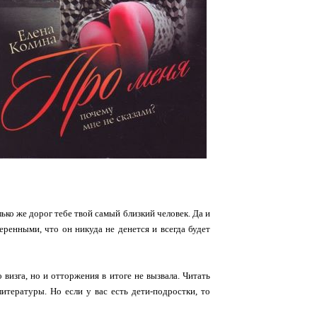
ько же дорог тебе твой самый близкий человек. Да и
веренными, что он никуда не денется и всегда будет
 визга, но и отторжения в итоге не вызвала. Читать
итературы. Но если у вас есть дети-подростки, то