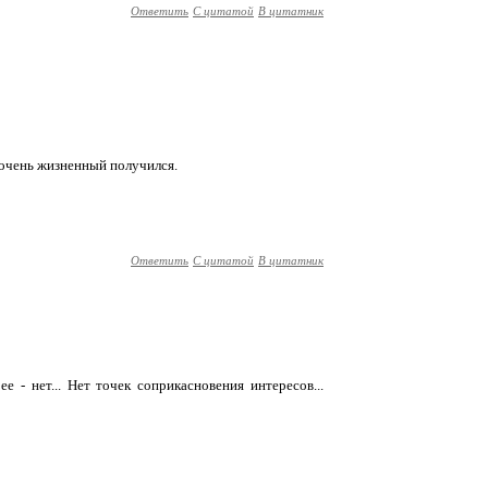
Ответить
С цитатой
В цитатник
н очень жизненный получился.
Ответить
С цитатой
В цитатник
е - нет... Нет точек соприкасновения интересов...