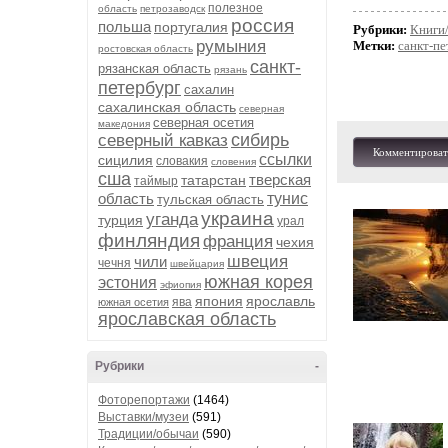
полезное
область
петрозаводск
россия
польша
португалия
Рубрики:
Книги
румыния
Метки:
санкт-пе
ростовская область
санкт-
рязанская область
рязань
петербург
сахалин
сахалинская область
северная
северная осетия
македония
сибирь
северный кавказ
Комментироват
ссылки
сицилия
словакия
словения
сша
тверская
татарстан
таймыр
область
тунис
тульская область
украина
уганда
турция
урал
финляндия
франция
чехия
швеция
чили
чечня
швейцария
южная корея
эстония
эфиопия
япония
ярославль
ява
южная осетия
ярославская область
Рубрики
-
Фоторепортажи
(1464)
Выставки/музеи
(591)
Традиции/обычаи
(590)