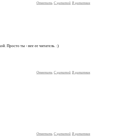
Ответить
С цитатой
В цитатник
ой. Просто ты - нее ее читатель. :)
Ответить
С цитатой
В цитатник
Ответить
С цитатой
В цитатник