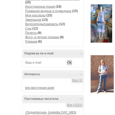
(20)
Иностранные языки
(19)
Плавания водные и подводные
(15)
Мои рассказы
(15)
Эмиграция
(13)
Велосипеды/самокаты
(12)
Сны
(12)
Полеты
(9)
Фото- и другая техника
(8)
Плюшки
(6)
Подписка по e-mail
-
Интересы
-
Все (1)
юго-восточная азия
Постоянные читатели
-
Все (2101)
-Поднебесная-
Assketka
DAY_MEN