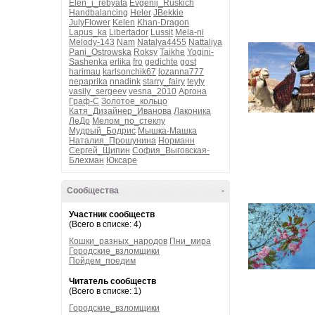
Elen_i_rebyata
Evgenij_Ruskich
Handbalancing
Heler
JBekkie
JulyFlower
Kelen
Khan-Dragon
Lapus_ka
Libertador
Lussit
Mela-ni
Melody-143
Nam
Natalya4455
Nattaliya
Pani_Ostrowska
Roksy
Taikhe
Yogini-
Sashenka
erlika
fro
gedichte
gost
harimau
karlsonchik67
lozanna777
nepaprika
nnadink
starry_fairy
teyty
vasily_sergeev
vesna_2010
Аргона
Граф-С
Золотое_кольцо
Катя_Дизайнер_Иванова
Лаконика
ЛеДо
Мелом_по_стеклу
Мудрый_Бодрис
Мышка-Машка
Наталия_Прошунина
Норманн
Сергей_Щипин
София_Выговская-
Блехман
Юксаре
Сообщества
-
Участник сообществ
(Всего в списке: 4)
Кошки_разных_народов
Пни_мира
Городские_взломщики
Пойдем_поедим
Читатель сообществ
(Всего в списке: 1)
Городские_взломщики