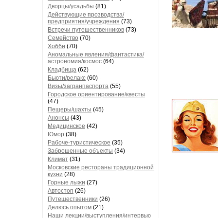
Дворцы/усадьбы
(81)
Действующие прозводства/
предприятия/учреждения
(73)
Встречи путешественников
(73)
Семейство
(70)
Хобби
(70)
Аномальные явления/фантастика/
астрономия/космос
(64)
Кладбища
(62)
Бьюти/релакс
(60)
Визы/загранпаспорта
(55)
Городское ориентирование/квесты
(47)
Пещеры/шахты
(45)
Анонсы
(43)
Медицинское
(42)
Юмор
(38)
Рабоче-туристическое
(35)
Заброшенные объекты
(34)
Климат
(31)
Московские рестораны традиционной
кухни
(28)
Горные лыжи
(27)
Автостоп
(26)
Путешественники
(26)
Делюсь опытом
(21)
Наши лекции/выступления/интервью