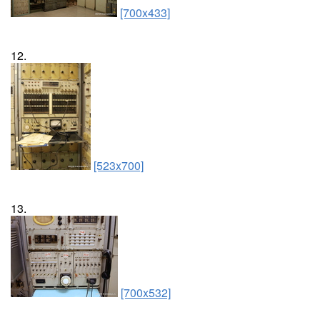
[700x433]
12.
[523x700]
13.
[700x532]