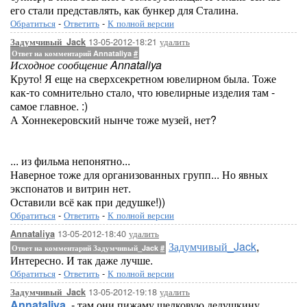
его стали представлять, как бункер для Сталина.
Обратиться
-
Ответить
-
К полной версии
13-05-2012-18:21
удалить
Задумчивый_Jack
Ответ на комментарий Annataliya
#
Исходное сообщение Annataliya
Круто! Я еще на сверхсекретном ювелирном была. Тоже
как-то сомнительно стало, что ювелирные изделия там -
самое главное. :)
А Хоннекеровский нынче тоже музей, нет?
... из фильма непонятно...
Наверное тоже для организованных групп... Но явных
экспонатов и витрин нет.
Оставили всё как при дедушке!))
Обратиться
-
Ответить
-
К полной версии
13-05-2012-18:40
удалить
Annataliya
Задумчивый_Jack
,
Ответ на комментарий Задумчивый_Jack
#
Интересно. И так даже лучше.
Обратиться
-
Ответить
-
К полной версии
13-05-2012-19:18
удалить
Задумчивый_Jack
Annataliya
, - там они пижаму шелковую дедушкину