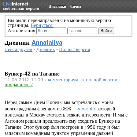
Live
Internet
Дневники
Личка
мобильная версия
Вы были перенаправлены на мобильную версию
страницы.
Вернуться!
Авторизация
Дневник
Annataliya
Лента друзей
-
Дневник
-
Полная версия
Бункер-42 на Таганке
11-05-2012 11:09
к комментариям
-
к полной версии
-
понравилось!
Перед самым Днем Победы мы встречались с моим
волгоградским френдом из ЖЖ
vesente
, который
приезжал в Москву смотреть всякие интересности. И мы с
Антоном решили предложить ему сходить в Бункер на
Таганке. Этот бункер был построен в 1956 году и был
запасным командным пунктом управления дальней