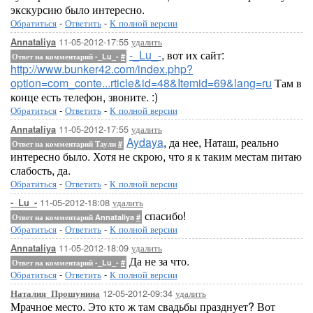
экскурсию было интересно.
Обратиться
-
Ответить
-
К полной версии
11-05-2012-17:55
удалить
Annataliya
-_Lu_-
, вот их сайт:
Ответ на комментарий -_Lu_-
#
http://www.bunker42.com/index.php?
option=com_conte...rticle&id=48&Itemid=69&lang=ru
Там в
конце есть телефон, звоните. :)
Обратиться
-
Ответить
-
К полной версии
11-05-2012-17:55
удалить
Annataliya
Aydaya
, да нее, Наташ, реально
Ответ на комментарий Таули
#
интересно было. Хотя не скрою, что я к таким местам питаю
слабость, да.
Обратиться
-
Ответить
-
К полной версии
11-05-2012-18:08
удалить
-_Lu_-
спасибо!
Ответ на комментарий Annataliya
#
Обратиться
-
Ответить
-
К полной версии
11-05-2012-18:09
удалить
Annataliya
Да не за что.
Ответ на комментарий -_Lu_-
#
Обратиться
-
Ответить
-
К полной версии
12-05-2012-09:34
удалить
Наталия_Прошунина
Мрачное место. Это кто ж там свадьбы празднует? Вот