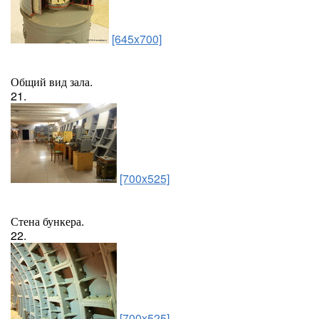
[645x700]
Общий вид зала.
21.
[700x525]
Стена бункера.
22.
[700x525]