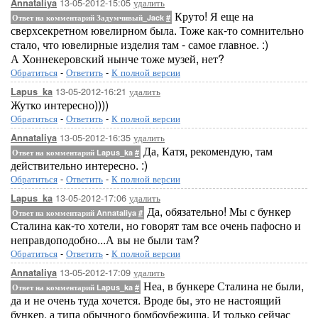
13-05-2012-15:05
удалить
Annataliya
Круто! Я еще на
Ответ на комментарий Задумчивый_Jack
#
сверхсекретном ювелирном была. Тоже как-то сомнительно
стало, что ювелирные изделия там - самое главное. :)
А Хоннекеровский нынче тоже музей, нет?
Обратиться
-
Ответить
-
К полной версии
13-05-2012-16:21
удалить
Lapus_ka
Жутко интересно))))
Обратиться
-
Ответить
-
К полной версии
13-05-2012-16:35
удалить
Annataliya
Да, Катя, рекомендую, там
Ответ на комментарий Lapus_ka
#
действительно интересно. :)
Обратиться
-
Ответить
-
К полной версии
13-05-2012-17:06
удалить
Lapus_ka
Да, обязательно! Мы с бункер
Ответ на комментарий Annataliya
#
Сталина как-то хотели, но говорят там все очень пафосно и
неправдоподобно...А вы не были там?
Обратиться
-
Ответить
-
К полной версии
13-05-2012-17:09
удалить
Annataliya
Неа, в бункере Сталина не были,
Ответ на комментарий Lapus_ka
#
да и не очень туда хочется. Вроде бы, это не настоящий
бункер, а типа обычного бомбоубежища. И только сейчас