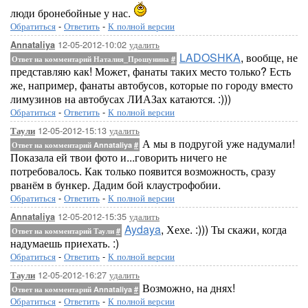
люди бронебойные у нас.
Обратиться
-
Ответить
-
К полной версии
12-05-2012-10:02
удалить
Annataliya
LADOSHKA
, вообще, не
Ответ на комментарий Наталия_Прошунина
#
представляю как! Может, фанаты таких место только? Есть
же, например, фанаты автобусов, которые по городу вместо
лимузинов на автобусах ЛИАЗах катаются. :)))
Обратиться
-
Ответить
-
К полной версии
12-05-2012-15:13
удалить
Таули
А мы в подругой уже надумали!
Ответ на комментарий Annataliya
#
Показала ей твои фото и...говорить ничего не
потребовалось. Как только появится возможность, сразу
рванём в бункер. Дадим бой клаустрофобии.
Обратиться
-
Ответить
-
К полной версии
12-05-2012-15:35
удалить
Annataliya
Aydaya
, Хехе. :))) Ты скажи, когда
Ответ на комментарий Таули
#
надумаешь приехать. :)
Обратиться
-
Ответить
-
К полной версии
12-05-2012-16:27
удалить
Таули
Возможно, на днях!
Ответ на комментарий Annataliya
#
Обратиться
-
Ответить
-
К полной версии