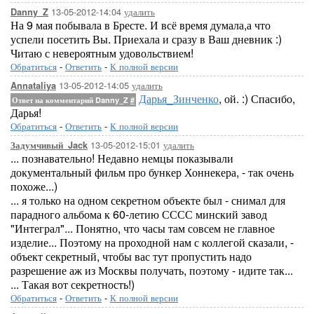
13-05-2012-14:04
удалить
Danny_Z
На 9 мая побывала в Бресте. И всё время думала,а что
успели посетить Вы. Приехала и сразу в Ваш дневник :)
Читаю с невероятным удовольствием!
Обратиться
-
Ответить
-
К полной версии
13-05-2012-14:05
удалить
Annataliya
Дарья_Зинченко
, ой. :) Спасибо,
Ответ на комментарий Danny_Z
#
Дарья!
Обратиться
-
Ответить
-
К полной версии
13-05-2012-15:01
удалить
Задумчивый_Jack
... познавательно! Недавно немцы показывали
документальный фильм про бункер Хоннекера, - так очень
похоже...)
... я только на одном секретном объекте был - снимал для
парадного альбома к 60-летию СССС минский завод
"Интеграл"... Понятно, что часы там совсем не главное
изделие... Поэтому на проходной нам с коллегой сказали, -
объект секретный, чтобы вас тут пропустить надо
разрешение аж из Москвы получать, поэтому - идите так...
... Такая вот секретность!)
Обратиться
-
Ответить
-
К полной версии