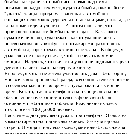
бомбы, на экране, который висел прямо над ними,
показывали кадры тех мест, куда эти бомбы должны были
"упасть": улицы города, магазинчики, автомобили,
спешащих пешеходов, деревеньки с мельницами, школы, где
за партами сидели ученики... А потом показали, что
произошло, когда эти бомбы стали падать... Как люди в
суматохе не знали, куда бежать, как от ударной волны
переворачивались автобусы с пассажирами, разлетались
автомобили, горела земля в эпицентре удара... В общем, я
даже слов не нахожу сейчас, чтобы передать вам мои
эмоции... Надеюсь, что сейчас ни у кого не поднимется рука
действительно нажать на ядерную кнопку.
Впрочем, я хоть и не хотела участвовать даже в бутафории,
мне все равно пришлось. Правда, всего лишь телефонисткой
в соседнем зале и не во время запуска ракет, а в мирное
время. Кстати, именно телефонисты и специалисты по
обеспечению телефонной и телеграфной связи были
основными работниками объекта. Ежедневно их здесь
трудилось от 100 до 600 человек.
Нас с еще одной девушкой усадили за телефоны. Я была на
коммутаторе, а она принимала звонки. Коммутатор был
старый. И когда я получала звонок, мне надо было сначала
нажать на одну кнопочку, затем выдернуть под ней штекер