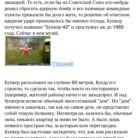
авиацией. То есть, если бы на Советский Союз кто-нибудь
решил сбросить ядерную бомбу и все наземные командные
пункты приказали бы долго жить, то решение об ответном
ядерном ударе принималось бы именно отсюда. Бункер
получил название "Бункер-42" и прослужил аж до 1985
года. Сейчас в нем музей.
[700x449]
Бункер расположен на глубине 60 метров. Когда его
строили, то сделали так, чтобы никто из посторонних
(например, жителей района) ничего не заподозрил. И над
бункером возвели обычный многоэтажный "дом". Но "дом"
именно в кавычках, так как на самом деле, он представлял
собой этакую болванку. Несмотря на, казалось бы, обычные
окна, никаких квартир за ними не было. А было лишь
немного пространства, за которым шли перегородки.
Бункер был настолько засекречен, что, как нам рассказали
во время экскурсии, даже не было сделано ни одной его