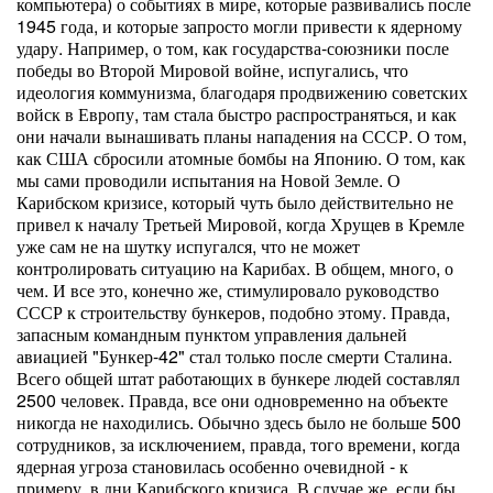
компьютера) о событиях в мире, которые развивались после
1945 года, и которые запросто могли привести к ядерному
удару. Например, о том, как государства-союзники после
победы во Второй Мировой войне, испугались, что
идеология коммунизма, благодаря продвижению советских
войск в Европу, там стала быстро распространяться, и как
они начали вынашивать планы нападения на СССР. О том,
как США сбросили атомные бомбы на Японию. О том, как
мы сами проводили испытания на Новой Земле. О
Карибском кризисе, который чуть было действительно не
привел к началу Третьей Мировой, когда Хрущев в Кремле
уже сам не на шутку испугался, что не может
контролировать ситуацию на Карибах. В общем, много, о
чем. И все это, конечно же, стимулировало руководство
СССР к строительству бункеров, подобно этому. Правда,
запасным командным пунктом управления дальней
авиацией "Бункер-42" стал только после смерти Сталина.
Всего общей штат работающих в бункере людей составлял
2500 человек. Правда, все они одновременно на объекте
никогда не находились. Обычно здесь было не больше 500
сотрудников, за исключением, правда, того времени, когда
ядерная угроза становилась особенно очевидной - к
примеру, в дни Карибского кризиса. В случае же, если бы