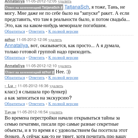
11-05-2012-12:05
удалить
Annataliya
TatjanaSch
, я тоже, Тань, не
Ответ на комментарий TatjanaSch
#
могу. Мне даже не по себе было на "запуске" ракет. А если
представить, что там в реальности было, и потом свадьба...
Это, как на каком-нибудь мемориале погибшим.
Обратиться
-
Ответить
-
К полной версии
11-05-2012-12:06
удалить
azhur
Annataliya
, вот, оказывается, как просто... А я думала,
только готовой группой надо приходить.
Обратиться
-
Ответить
-
К полной версии
11-05-2012-12:10
удалить
Annataliya
Нее. :))
Ответ на комментарий azhur
#
Обратиться
-
Ответить
-
К полной версии
11-05-2012-16:36
удалить
-_Lu_-
класс) я слышала про бункер)
а как записаться на экскурсию?
Обратиться
-
Ответить
-
К полной версии
11-05-2012-16:54
удалить
Таули
Во времена перестройки начали открываться тайны за
семью печатями, писали про самые разные секретные
объекты, и в то время я с удовольствием бы посетила этот
бункер. А сейчас как-то не тянет, хотя почитать про вашу