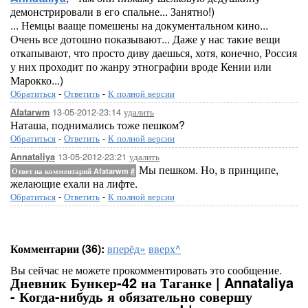
демонстрировали в его спальне... Занятно!)
... Немцы вааще помешены на документальном кино...
Очень все дотошно показывают... Даже у нас такие вещи
откапывают, что просто диву даешься, хотя, конечно, Россия
у них проходит по жанру этнографии вроде Кении или
Марокко...)
Обратиться
-
Ответить
-
К полной версии
13-05-2012-23:14
удалить
Afatarwm
Наташа, поднимались тоже пешком?
Обратиться
-
Ответить
-
К полной версии
13-05-2012-23:21
удалить
Annataliya
Мы пешком. Но, в принципе,
Ответ на комментарий Afatarwm
#
желающие ехали на лифте.
Обратиться
-
Ответить
-
К полной версии
Комментарии (36):
вперёд»
вверх^
Вы сейчас не можете прокомментировать это сообщение.
Дневник Бункер-42 на Таганке | Annataliya
- Когда-нибудь я обязательно совершу