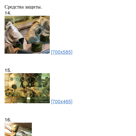
Средства защиты.
14.
[700x585]
15.
[700x465]
16.