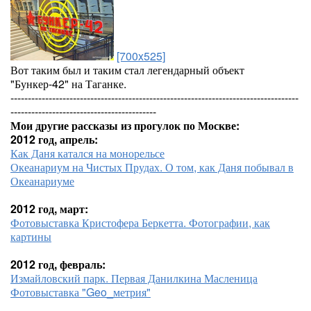
[700x525]
Вот таким был и таким стал легендарный объект
"Бункер-42" на Таганке.
-----------------------------------------------------------------------------------
------------------------------------------
Мои другие рассказы из прогулок по Москве:
2012 год, апрель:
Как Даня катался на монорельсе
Океанариум на Чистых Прудах. О том, как Даня побывал в
Океанариуме
2012 год, март:
Фотовыставка Кристофера Беркетта. Фотографии, как
картины
2012 год, февраль:
Измайловский парк. Первая Данилкина Масленица
Фотовыставка "Geo_метрия"