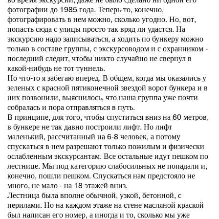
фотографии до 1985 года. Теперь-то, конечно,
фотографировать в нем можно, сколько угодно. Но, вот,
попасть сюда с улицы просто так вряд ли удастся. На
экскурсию надо записываться, а ходить по бункеру можно
только в составе группы, с экскурсоводом и с охранником -
последний следит, чтобы никто случайно не свернул в
какой-нибудь не тот туннель.
Но что-то я забегаю вперед. В общем, когда мы оказались у
зеленых с красной пятиконечной звездой ворот бункера и в
них позвонили, выяснилось, что наша группа уже почти
собралась и пора отправляться в путь.
В принципе, для того, чтобы спуститься вниз на 60 метров,
в бункере не так давно построили лифт. Но лифт
маленький, рассчитанный на 6-8 человек, а потому
спускаться в нем разрешают только пожилым и физически
ослабленным экскурсантам. Все остальные идут пешком по
лестнице. Мы под категорию слабосильных не попадали и,
конечно, пошли пешком. Спускаться нам предстояло не
много, не мало - на 18 этажей вниз.
Лестница была вполне обычной, узкой, бетонной, с
перилами. Но на каждом этаже на стене масляной краской
был написан его номер, а иногда и то, сколько мы уже