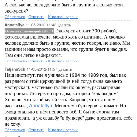
А сколько человек должно быть в группе и сколько стоит
экскурсия?
Обратиться
-
Ответить
-
К полной версии
11-05-2012-11:43
удалить
Annataliya
Экскурсия стоит 700 рублей,
Ответ на комментарий azhur
#
фотосъемка включена, можно хоть со штатива. А сколько
человек должно быть в группе, честно говоря, не знаю. Мы
звонили и нам просто сказали, что группа будет в час дня.
Там они легко набираются.
Обратиться
-
Ответить
-
К полной версии
11-05-2012-11:57
удалить
TatjanaSch
Наш институт, где я училась с 1984 по 1989 год, был как
раз рядом с этой церквушкой (в ней тогда была какая-то
мастерская). Частенько гуляли по округе, рассматривая
постройки. Интересно про дом, который "как бы дом"!
Хорошо, что такой музей есть. Здорово, что ты о нём
рассказала,
Annataliya
. Меня тема бункеров занимает. Но
эмоционально в нём непросто всё. Я бы не смогла там
праздновать, а уж свадьбу "в бункере" даже представить себе
не хочу.
Обратиться
-
Ответить
-
К полной версии