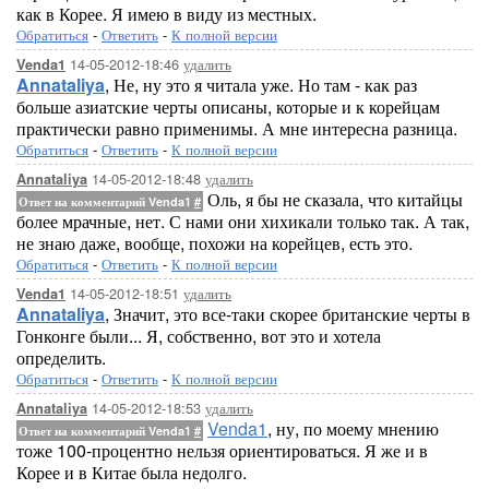
как в Корее. Я имею в виду из местных.
Обратиться
-
Ответить
-
К полной версии
14-05-2012-18:46
удалить
Venda1
Annataliya
, Не, ну это я читала уже. Но там - как раз
больше азиатские черты описаны, которые и к корейцам
практически равно применимы. А мне интересна разница.
Обратиться
-
Ответить
-
К полной версии
14-05-2012-18:48
удалить
Annataliya
Оль, я бы не сказала, что китайцы
Ответ на комментарий Venda1
#
более мрачные, нет. С нами они хихикали только так. А так,
не знаю даже, вообще, похожи на корейцев, есть это.
Обратиться
-
Ответить
-
К полной версии
14-05-2012-18:51
удалить
Venda1
Annataliya
, Значит, это все-таки скорее британские черты в
Гонконге были... Я, собственно, вот это и хотела
определить.
Обратиться
-
Ответить
-
К полной версии
14-05-2012-18:53
удалить
Annataliya
Venda1
, ну, по моему мнению
Ответ на комментарий Venda1
#
тоже 100-процентно нельзя ориентироваться. Я же и в
Корее и в Китае была недолго.