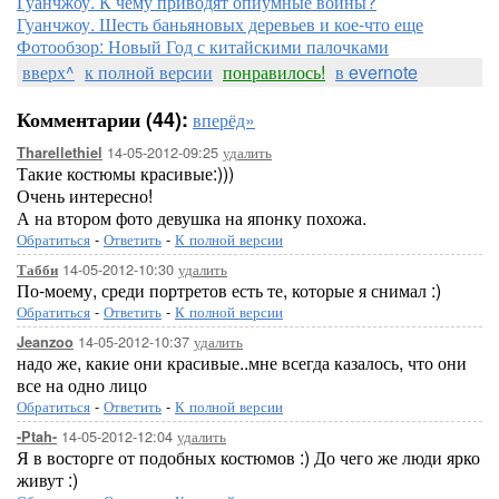
Гуанчжоу. К чему приводят опиумные войны?
Гуанчжоу. Шесть баньяновых деревьев и кое-что еще
Фотообзор: Новый Год с китайскими палочками
вверх^
к полной версии
понравилось!
в evernote
Комментарии (44):
вперёд»
14-05-2012-09:25
удалить
Tharellethiel
Такие костюмы красивые:)))
Очень интересно!
А на втором фото девушка на японку похожа.
Обратиться
-
Ответить
-
К полной версии
14-05-2012-10:30
удалить
Табби
По-моему, среди портретов есть те, которые я снимал :)
Обратиться
-
Ответить
-
К полной версии
14-05-2012-10:37
удалить
Jeanzoo
надо же, какие они красивые..мне всегда казалось, что они
все на одно лицо
Обратиться
-
Ответить
-
К полной версии
14-05-2012-12:04
удалить
-Ptah-
Я в восторге от подобных костюмов :) До чего же люди ярко
живут :)