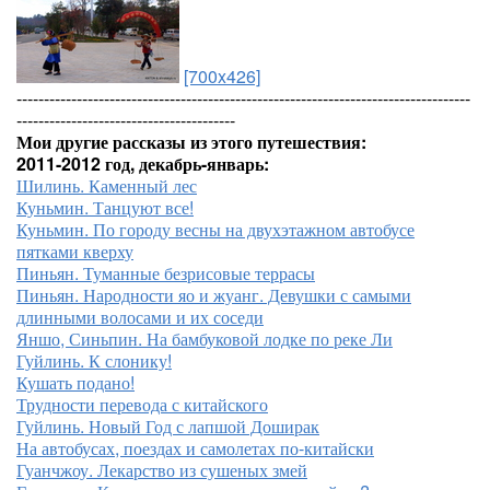
[700x426]
-----------------------------------------------------------------------------------
----------------------------------------
Мои другие рассказы из этого путешествия:
2011-2012 год, декабрь-январь:
Шилинь. Каменный лес
Куньмин. Танцуют все!
Куньмин. По городу весны на двухэтажном автобусе
пятками кверху
Пиньян. Туманные безрисовые террасы
Пиньян. Народности яо и жуанг. Девушки с самыми
длинными волосами и их соседи
Яншо, Синьпин. На бамбуковой лодке по реке Ли
Гуйлинь. К слонику!
Кушать подано!
Трудности перевода с китайского
Гуйлинь. Новый Год с лапшой Доширак
На автобусах, поездах и самолетах по-китайски
Гуанчжоу. Лекарство из сушеных змей