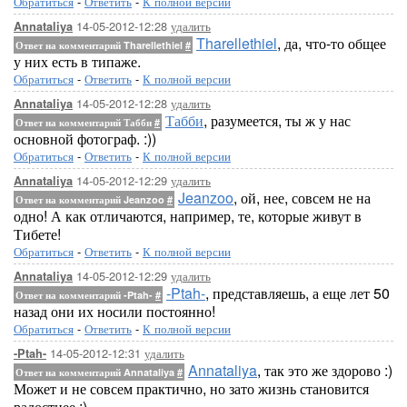
Обратиться
-
Ответить
-
К полной версии
14-05-2012-12:28
удалить
Annataliya
Tharellethiel
, да, что-то общее
Ответ на комментарий Tharellethiel
#
у них есть в типаже.
Обратиться
-
Ответить
-
К полной версии
14-05-2012-12:28
удалить
Annataliya
Табби
, разумеется, ты ж у нас
Ответ на комментарий Табби
#
основной фотограф. :))
Обратиться
-
Ответить
-
К полной версии
14-05-2012-12:29
удалить
Annataliya
Jeanzoo
, ой, нее, совсем не на
Ответ на комментарий Jeanzoo
#
одно! А как отличаются, например, те, которые живут в
Тибете!
Обратиться
-
Ответить
-
К полной версии
14-05-2012-12:29
удалить
Annataliya
-Ptah-
, представляешь, а еще лет 50
Ответ на комментарий -Ptah-
#
назад они их носили постоянно!
Обратиться
-
Ответить
-
К полной версии
14-05-2012-12:31
удалить
-Ptah-
Annataliya
, так это же здорово :)
Ответ на комментарий Annataliya
#
Может и не совсем практично, но зато жизнь становится
радостнее :)