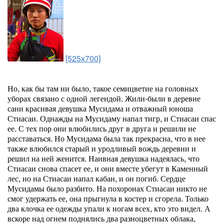
[525x700]
Но, как бы там ни было, такое семицветие на головных
уборах связано с одной легендой. Жили-были в деревне
сани красивая девушка Мусидама и отважный юноша
Стиасаи. Однажды на Мусидаму напал тигр, и Стиасаи спас
ее. С тех пор они влюбились друг в друга и решили не
расставаться. Но Мусидама была так прекрасна, что в нее
также влюбился старый и уродливый вождь деревни и
решил на ней женится. Наивная девушка надеялась, что
Стиасаи снова спасет ее, и они вместе убегут в Каменный
лес, но на Стиасаи напал кабан, и он погиб. Сердце
Мусидамы было разбито. На похоронах Стиасаи никто не
смог удержать ее, она прыгнула в костер и сгорела. Только
два клочка ее одежды упали к ногам всех, кто это видел. А
вскоре над огнем поднялись два разноцветных облака,