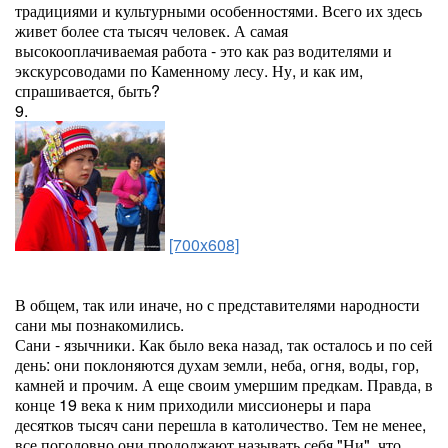
традициями и культурными особенностями. Всего их здесь
живет более ста тысяч человек. А самая
высокооплачиваемая работа - это как раз водителями и
экскурсоводами по Каменному лесу. Ну, и как им,
спрашивается, быть?
9.
[700x608]
В общем, так или иначе, но с представителями народности
сани мы познакомились.
Сани - язычники. Как было века назад, так осталось и по сей
день: они поклоняются духам земли, неба, огня, воды, гор,
камней и прочим. А еще своим умершим предкам. Правда, в
конце 19 века к ним приходили миссионеры и пара
десятков тысяч сани перешла в католичество. Тем не менее,
все поголовно они продолжают называть себя "Ни", что