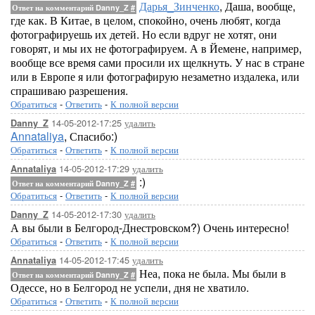
Дарья_Зинченко
, Даша, вообще,
Ответ на комментарий Danny_Z
#
где как. В Китае, в целом, спокойно, очень любят, когда
фотографируешь их детей. Но если вдруг не хотят, они
говорят, и мы их не фотографируем. А в Йемене, например,
вообще все время сами просили их щелкнуть. У нас в стране
или в Европе я или фотографирую незаметно издалека, или
спрашиваю разрешения.
Обратиться
-
Ответить
-
К полной версии
14-05-2012-17:25
удалить
Danny_Z
Annataliya
, Спасибо:)
Обратиться
-
Ответить
-
К полной версии
14-05-2012-17:29
удалить
Annataliya
:)
Ответ на комментарий Danny_Z
#
Обратиться
-
Ответить
-
К полной версии
14-05-2012-17:30
удалить
Danny_Z
А вы были в Белгород-Днестровском?) Очень интересно!
Обратиться
-
Ответить
-
К полной версии
14-05-2012-17:45
удалить
Annataliya
Неа, пока не была. Мы были в
Ответ на комментарий Danny_Z
#
Одессе, но в Белгород не успели, дня не хватило.
Обратиться
-
Ответить
-
К полной версии