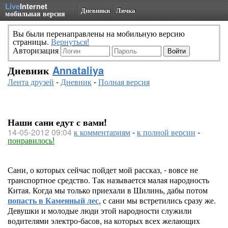
Live
Internet
Дневники
Личка
мобильная версия
Вы были перенаправлены на мобильную версию
страницы.
Вернуться!
Авторизация
Дневник
Annataliya
Лента друзей
-
Дневник
-
Полная версия
Наши сани едут с вами!
14-05-2012 09:04
к комментариям
-
к полной версии
-
понравилось!
Сани, о которых сейчас пойдет мой рассказ, - вовсе не
транспортное средство. Так называется малая народность
Китая. Когда мы только приехали в Шилинь, дабы потом
попасть в Каменный лес
, с сани мы встретились сразу же.
Девушки и молодые люди этой народности служили
водителями электро-басов, на которых всех желающих