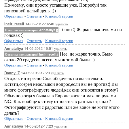
По-моему, они просто уставшие уже. Попробуй так
попозируй целый день. :))
Обратиться
-
Ответить
-
К полной версии
14-05-2012-16:48
удалить
Incir_receli
Точно :) Жарко с шапочками на
Ответ на комментарий Annataliya
#
головах :)
Обратиться
-
Ответить
-
К полной версии
14-05-2012-16:51
удалить
Annataliya
Нее, не жарко точно. Было
Ответ на комментарий Incir_receli
#
около 20 градусов всего, мы ж зимой были. :)
Обратиться
-
Ответить
-
К полной версии
14-05-2012-17:20
удалить
Danny_Z
Ого,как интересно!Спасибо,очень познавательно.
Кстати,созрел небольшой вопрос,если вы не против:) Вы
много фотографируете людей,как они относятся к этому?
Обычно,когда я бывала в Европе,жители махали руками:
NO. Как вообще к этому относятся в разных странах?
Фотографируются с радостью,или же вовсе не хотят этого
делать?
Обратиться
-
Ответить
-
К полной версии
14-05-2012-17:23
удалить
Annataliya