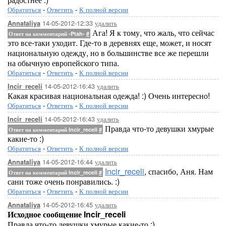
Обратиться
-
Ответить
-
К полной версии
14-05-2012-12:33
удалить
Annataliya
Ага! Я к тому, что жаль, что сейчас
Ответ на комментарий -Ptah-
#
это все-таки уходит. Где-то в деревнях еще, может, и носят
национальную одежду, но в большинстве все же перешли
на обычную европейского типа.
Обратиться
-
Ответить
-
К полной версии
14-05-2012-16:43
удалить
Incir_receli
Какая красивая национальная одежда! :) Очень интересно!
Обратиться
-
Ответить
-
К полной версии
14-05-2012-16:43
удалить
Incir_receli
Правда что-то девушки хмурые
Ответ на комментарий Incir_receli
#
какие-то :)
Обратиться
-
Ответить
-
К полной версии
14-05-2012-16:44
удалить
Annataliya
Incir_receli
, спасибо, Аня. Нам
Ответ на комментарий Incir_receli
#
сани тоже очень понравились. :)
Обратиться
-
Ответить
-
К полной версии
14-05-2012-16:45
удалить
Annataliya
Исходное сообщение Incir_receli
Правда что-то девушки хмурые какие-то :)