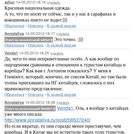
14-05-2012-18:16
удалить
azhur
Красивая национальная одежда.
А то, что не носят ее сейчас, так и у нас в сарафанах и
кокошниках никто не ходит:)))
Обратиться
-
Ответить
-
К полной версии
14-05-2012-18:17
удалить
Annataliya
Это точно. :)))
Ответ на комментарий azhur
#
Обратиться
-
Ответить
-
К полной версии
14-05-2012-18:25
удалить
Venda1
Да, чего-то они неприветливые особо. А как вообще по
ощущениям сравнимы в отношении к туристам китайцы и
корейцы? Как вам с Антоном показалось? У меня в
Гонконге, который, конечно, не совсем Китай, но там были
толпы приехавших на НГ китайцев, сложилось о них
мрачноватое представление.
Обратиться
-
Ответить
-
К полной версии
14-05-2012-18:38
удалить
Annataliya
Venda1
, Оль, я вообще о китайцах
Ответ на комментарий Venda1
#
уже много писала:
http://www.annataliya.ru/post208537240/
Но если вкратце, то они гораздо менее приставучие, чем
корейцы. И в Китае мы не встретили таких толп туристов,