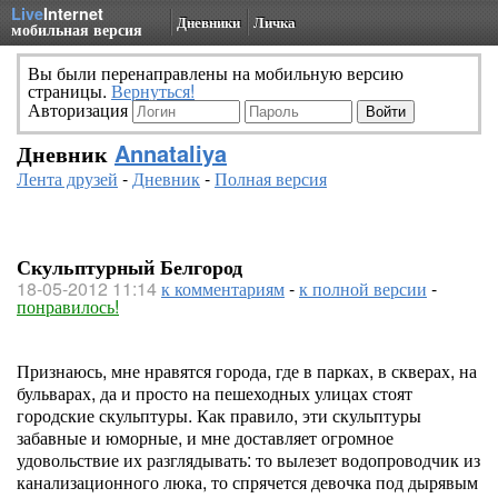
Live
Internet
Дневники
Личка
мобильная версия
Вы были перенаправлены на мобильную версию
страницы.
Вернуться!
Авторизация
Дневник
Annataliya
Лента друзей
-
Дневник
-
Полная версия
Скульптурный Белгород
18-05-2012 11:14
к комментариям
-
к полной версии
-
понравилось!
Признаюсь, мне нравятся города, где в парках, в скверах, на
бульварах, да и просто на пешеходных улицах стоят
городские скульптуры. Как правило, эти скульптуры
забавные и юморные, и мне доставляет огромное
удовольствие их разглядывать: то вылезет водопроводчик из
канализационного люка, то спрячется девочка под дырявым