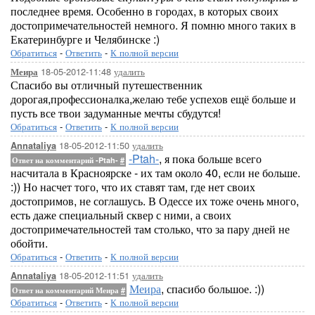
последнее время. Особенно в городах, в которых своих
достопримечательностей немного. Я помню много таких в
Екатеринбурге и Челябинске :)
Обратиться
-
Ответить
-
К полной версии
18-05-2012-11:48
удалить
Меира
Спасибо вы отличный путешественник
дорогая,профессионалка,желаю тебе успехов ещё больше и
пусть все твои задуманные мечты сбудутся!
Обратиться
-
Ответить
-
К полной версии
18-05-2012-11:50
удалить
Annataliya
-Ptah-
, я пока больше всего
Ответ на комментарий -Ptah-
#
насчитала в Красноярске - их там около 40, если не больше.
:)) Но насчет того, что их ставят там, где нет своих
достопримов, не соглашусь. В Одессе их тоже очень много,
есть даже специальный сквер с ними, а своих
достопримечательностей там столько, что за пару дней не
обойти.
Обратиться
-
Ответить
-
К полной версии
18-05-2012-11:51
удалить
Annataliya
Меира
, спасибо большое. :))
Ответ на комментарий Меира
#
Обратиться
-
Ответить
-
К полной версии