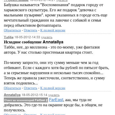
Бабушка называется "Воспоминания" подарок городу от
харьковского скульптура. Его же подарок "девочка с
мыльными пузырями". кроме указанных в городе есть еще
мечтательный гражданин на лавочке с собакой и семья
перед объективом фотоаппарата.
Обратиться
-
Ответить
-
К полной версии
18-05-2012-14:33
удалить
Табби
Исходное сообщение Annataliya
Табби, нее, до миллиона - это по-моему, уже фантазия
автора. У нас столько простенькая квартира стоит.
По-моему запросто, они эту сумму меньше чем за год
отбивают. Если с каждого хотя бы рублей по пятьсот брать,
а за серьезные нарушения и несколько тысяч спокойно...
Теперь же правила ужесточили, соответственно, и сумму
взяток поднялись...
Обратиться
-
Ответить
-
К полной версии
18-05-2012-15:14
удалить
Annataliya
FarEast
, ааа, мы туда не
Ответ на комментарий FarEast
#
добрались. Это где-то на окраине вроде бы, в общем, не
получилось.
Обратиться
-
Ответить
-
К полной версии