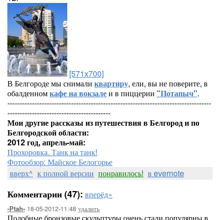
[571x700]
В Белгороде мы снимали
квартиру
, ели, вы не поверите, в
обалденном
кафе на вокзале
и в пиццерии
"Потапыч"
.
-----------------------------------------------------------------------------------
------------------------------------------
Мои другие рассказы из путешествия в Белгород и по
Белгородской области:
2012 год, апрель-май:
Прохоровка. Танк на танк!
Фотообзор: Майское Белогорье
вверх^
к полной версии
понравилось!
в evernote
Комментарии (47):
вперёд»
18-05-2012-11:48
удалить
-Ptah-
Подобные бронзовые скульптуры очень стали популярны в