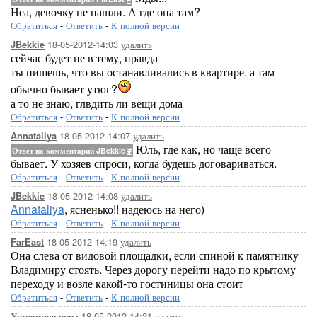
Неа, девочку не нашли. А где она там?
Обратиться
-
Ответить
-
К полной версии
18-05-2012-14:03
удалить
JBekkie
сейчас будет не в тему, правда
ты пишешь, что вы останавливались в квартире. а там
обычно бывает утюг?
а то не знаю, глвдить ли вещи дома
Обратиться
-
Ответить
-
К полной версии
18-05-2012-14:07
удалить
Annataliya
Юль, где как, но чаще всего
Ответ на комментарий JBekkie
#
бывает. У хозяев спроси, когда будешь договариваться.
Обратиться
-
Ответить
-
К полной версии
18-05-2012-14:08
удалить
JBekkie
Annataliya
, ясненько!! надеюсь на него)
Обратиться
-
Ответить
-
К полной версии
18-05-2012-14:19
удалить
FarEast
Она слева от видовой площадки, если спиной к памятнику
Владимиру стоять. Через дорогу перейти надо по крытому
переходу и возле какой-то гостиницы она стоит
Обратиться
-
Ответить
-
К полной версии
18-05-2012-14:21
удалить
Устроительница