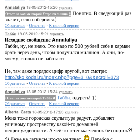
18-05-2012-15:20
удалить
Annataliya
Понятно. В следующий раз
Ответ на комментарий Устроительница
#
значит, если соберемся.)
Обратиться
-
Ответить
-
К полной версии
18-05-2012-15:21
удалить
Табби
Исходное сообщение Annataliya
Табби, ну, не знаю. Это надо по 500 рублей себе в карман
брать через день, чтобы получился миллион. А они, по-
моему, столько не работают.
Не, там даже порядок цифр другой, вот смотри:
http://skolkodal.ru/index.php?pge=3_0&&scroll=373
Обратиться
-
Ответить
-
К полной версии
18-05-2012-15:34
удалить
Annataliya
Табби
, одуреть! :((
Ответ на комментарий Табби
#
Обратиться
-
Ответить
-
К полной версии
18-05-2012-17:23
удалить
Alberta_Grata
Меня тоже городская скульптура радует, добавляет
уличному пространству какой-то домашней
непринужденности. А чей-то тетенька-челнок без порток?!
:)) Даже на легинсы что-то не тянет.
Перебор с