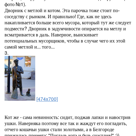
фото №1).
Дворник с метлой и котом. Эта парочка тоже стоит по-
соседству с рынком. И правильно! Где, как не здесь
накапливается больше всего мусора, который тут же следует
подмести? Дворник в задумчивости опирается на метлу и
всматривается в даль. Наверное, выискивает
потенциальных мусорщиков, чтобы в случае чего их этой
самой метлой и... того...
3.
[474x700]
Кот же - сама невинность: сидит, поджав лапки и навострив
ушки. Наверняка поэтому все так и жаждут его погладить,
отчего кошачьи ушки стали золотыми, а в Белгороде
прижилась примета: "Погладь котэ и будь счастлив!" :))