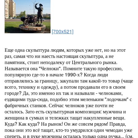
[700x521]
Еще одна скульптура людям, которых уже нет, но на этот
раз, самая что ни наесть настоящая скульптура, а не
памятник, стоит неподалеку от Центрального рынка.
Называется она "Челноки". Помните такую профессию,
популярную где-то в начале 1990-х? Когда люди
отправлялись за границу, закупали там какой-то товар (чаще
всего, технику и одежду), а потом продавали его в своем
городе? Да, это именно их так и называли - челноками,
ездящими туда-сюда, подобно этим меленьким "лодочкам" с
фабричных станков. Сейчас челноков уже почти не
осталось. Зато есть скульптурная композиция: мужчина и
женщина в сумках и тележках тащат накупленные вещи.
Куда? Как куда? На рынок! Он же совсем рядом! Правда,
пока они это всё тащат, кто-то умудрился один чемодан уже
спереть, и в руке мужчины осталась только одна ручка... (см.