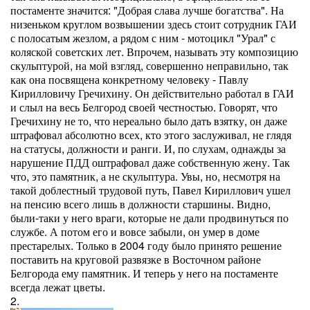
постаменте значится: "Добрая слава лучше богатства". На
низеньком круглом возвышении здесь стоит сотрудник ГАИ
с полосатым жезлом, а рядом с ним - мотоцикл "Урал" с
коляской советских лет. Впрочем, называть эту композицию
скульптурой, на мой взгляд, совершенно неправильно, так
как она посвящена конкретному человеку - Павлу
Кирилловичу Гречихину. Он действительно работал в ГАИ
и слыл на весь Белгород своей честностью. Говорят, что
Гречихину не то, что нереально было дать взятку, он даже
штрафовал абсолютно всех, кто этого заслуживал, не глядя
на статусы, должности и ранги. И, по слухам, однажды за
нарушение ПДД оштрафовал даже собственную жену. Так
что, это памятник, а не скульптура. Увы, но, несмотря на
такой доблестный трудовой путь, Павел Кириллович ушел
на пенсию всего лишь в должности старшины. Видно,
были-таки у него враги, которые не дали продвинуться по
службе. А потом его и вовсе забыли, он умер в доме
престарелых. Только в 2004 году было принято решение
поставить на круговой развязке в Восточном районе
Белгорода ему памятник. И теперь у него на постаменте
всегда лежат цветы.
2.