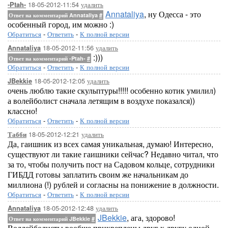
18-05-2012-11:54
удалить
-Ptah-
Annataliya
, ну Одесса - это
Ответ на комментарий Annataliya
#
особенный город, им можно :)
Обратиться
-
Ответить
-
К полной версии
18-05-2012-11:56
удалить
Annataliya
:)))
Ответ на комментарий -Ptah-
#
Обратиться
-
Ответить
-
К полной версии
18-05-2012-12:05
удалить
JBekkie
очень люблю такие скульптуры!!!!! особенно котик умилил)
а волейболист сначала летящим в воздухе показался))
классно!
Обратиться
-
Ответить
-
К полной версии
18-05-2012-12:21
удалить
Табби
Да, гаишник из всех самая уникальная, думаю! Интересно,
существуют ли такие гаишники сейчас? Недавно читал, что
за то, чтобы получить пост на Садовом кольце, сотрудники
ГИБДД готовы заплатить своим же начальникам до
миллиона (!) рублей и согласны на понижение в должности.
Обратиться
-
Ответить
-
К полной версии
18-05-2012-12:48
удалить
Annataliya
JBekkie
, ага, здорово!
Ответ на комментарий JBekkie
#
Воллейболисты вообще прикреплены друг к другу одной