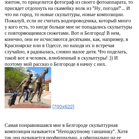
зонтом, то прицелится фотограф из своего фотоаппарата, то
присядет отдохнуть на скамейку волк из "Ну, погоди!"... И
что ни город, то новые скульптуры, новые композиции.
Пожалуй, если не считать водопроводчика, который много
у кого есть, то нигде больше мне не попадались скульптуры
с повторяющимися сюжетами. Вот и Белгород! В нем,
конечно, они не исчисляются десятками, как, например, в
Красноярске или в Одессе, но находя их и встречая
случайно, я радовалась, словно малое дитя. Что поделать,
такой вот я человек, влюбленный в скульптуры! :)) И
поэтому мой рассказ о Белгороде я начну с них.
[700x622]
Самая понравившаяся мне в Белгороде скульптурная
композиция называется "Неподкупному гаишнику". Хотя
так она называется неофициально, а официально на ее