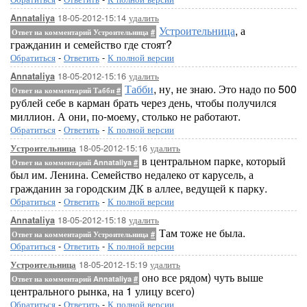
18-05-2012-15:14
удалить
Annataliya
Устроительница
, а
Ответ на комментарий Устроительница
#
гражданин и семейство где стоят?
Обратиться
-
Ответить
-
К полной версии
18-05-2012-15:16
удалить
Annataliya
Табби
, ну, не знаю. Это надо по 500
Ответ на комментарий Табби
#
рублей себе в карман брать через день, чтобы получился
миллион. А они, по-моему, столько не работают.
Обратиться
-
Ответить
-
К полной версии
18-05-2012-15:16
удалить
Устроительница
в центральном парке, который
Ответ на комментарий Annataliya
#
был им. Ленина. Семейство недалеко от карусель, а
гражданин за городским ДК в аллее, ведущей к парку.
Обратиться
-
Ответить
-
К полной версии
18-05-2012-15:18
удалить
Annataliya
Там тоже не была.
Ответ на комментарий Устроительница
#
Обратиться
-
Ответить
-
К полной версии
18-05-2012-15:19
удалить
Устроительница
оно все рядом) чуть выше
Ответ на комментарий Annataliya
#
центрального рынка, на 1 улицу всего)
Обратиться
-
Ответить
-
К полной версии