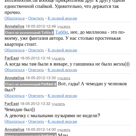
единственной спайкой. Удивительно, что держатся так
прочно.
Обратиться
-
Ответить
-
К полной версии
18-05-2012-12:49
удалить
Annataliya
Табби
, нее, до миллиона - это по-
Ответ на комментарий Табби
#
моему, уже фантазия автора. У нас столько простенькая
квартира стоит.
Обратиться
-
Ответить
-
К полной версии
18-05-2012-13:16
удалить
FarEast
А когда мы там были в январе, у гаишника не было жезла)))
Обратиться
-
Ответить
-
К полной версии
18-05-2012-13:30
удалить
Annataliya
Вот, гады! А чемодан у челноков
Ответ на комментарий FarEast
#
был?
Обратиться
-
Ответить
-
К полной версии
18-05-2012-13:32
удалить
FarEast
Чемодан был))
А девочку с мыльными пузырями не видели?
Обратиться
-
Ответить
-
К полной версии
18-05-2012-14:00
удалить
Annataliya
Мды...
Ответ на комментарий FarEast
#