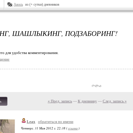
Авось
из (+ сутки) дневников
НГ, ШАШЛЫКИНГ, ПОДЗАБОРИНГ!
то для удобства комментирования.
щение
« Пред. запись
—
К дневнику
—
След. запись »
ь
Leax
обратиться по имени
Четверг, 31 Мая 2012 г. 22:38 (
ссылка
)