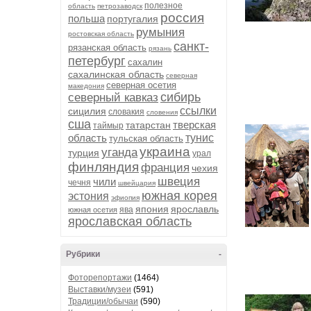
полезное
область
петрозаводск
россия
польша
португалия
румыния
ростовская область
санкт-
рязанская область
рязань
петербург
сахалин
сахалинская область
северная
северная осетия
македония
сибирь
северный кавказ
ссылки
сицилия
словакия
словения
сша
тверская
татарстан
таймыр
область
тунис
тульская область
украина
уганда
турция
урал
финляндия
франция
чехия
швеция
чили
чечня
швейцария
южная корея
эстония
эфиопия
япония
ярославль
ява
южная осетия
ярославская область
Рубрики
-
Фоторепортажи
(1464)
Выставки/музеи
(591)
Традиции/обычаи
(590)