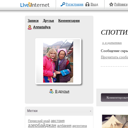
Регистрация
Вход
Рейтинги
Записи
Друзья
Комментарии
Annataliya
СПОТТИ
+ в цитатник
Cообщение скры
Прочитать сооб
В друзья
Комментироват
Метки
-
австрия
Пермский край
азербайджан
албания
аргентина