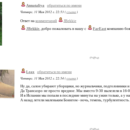
Annataliya
обратиться по имени
Четверг, 31 Мая 2012 г. 22:53 (
ссылка
)
Ответ на
комментарий
JBekkie
JBekkie
, добро пожаловать в нашу с
FarEast
компанию боящ
Leax
обратиться по имени
Четверг, 31 Мая 2012 г. 22:54 (
ссылка
)
Ну да, салон убирают уборщики, но журнальчики, подголовники и
Да Трансаэро не просто вредное. Мы вместо 9-30 вылелели в 16-0
И в Испании мы попали в последние минуты на ужин только, а у на
А назад летели маленьким Боингом - ночь, темень, турбулентность..