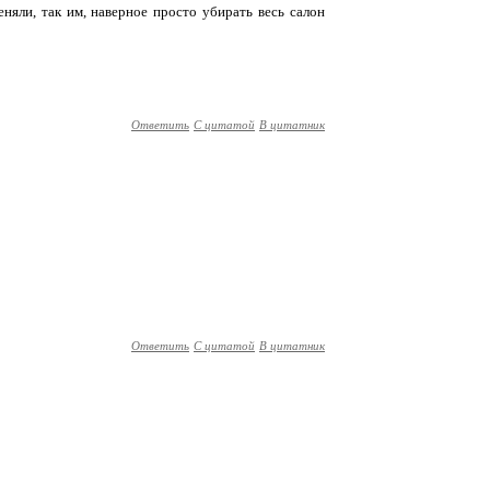
няли, так им, наверное просто убирать весь салон
Ответить
С цитатой
В цитатник
Ответить
С цитатой
В цитатник