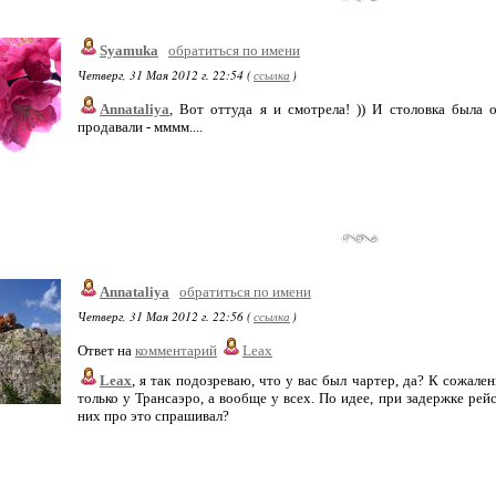
Syamuka
обратиться по имени
Четверг, 31 Мая 2012 г. 22:54 (
ссылка
)
Annataliya
, Вот оттуда я и смотрела! )) И столовка была
продавали - мммм....
Annataliya
обратиться по имени
Четверг, 31 Мая 2012 г. 22:56 (
ссылка
)
Ответ на
комментарий
Leax
Leax
, я так подозреваю, что у вас был чартер, да? К сожале
только у Трансаэро, а вообще у всех. По идее, при задержке рей
них про это спрашивал?