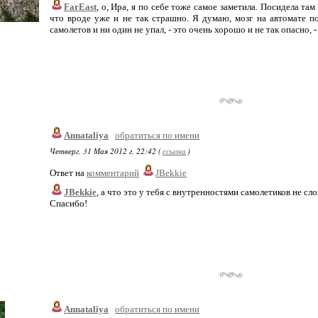
FarEast
, о, Ира, я по себе тоже самое заметила. Посидела та
что вроде уже и не так страшно. Я думаю, мозг на автомате по
самолетов и ни один не упал, - это очень хорошо и не так опасно, - 
Annataliya
обратиться по имени
Четверг, 31 Мая 2012 г. 22:42 (
ссылка
)
Ответ на
комментарий
JBekkie
JBekkie
, а что это у тебя с внутренностями самолетиков не сло
Спасибо!
Annataliya
обратиться по имени