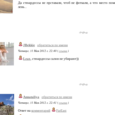
Да стюардессы не прставали, чтоб не фоткали, а что место поме
лень...
JBekkie
обратиться по имени
Четверг, 31 Мая 2012 г. 22:40 (
ссылка
)
Leax
, стюардессы салон не убирают))
Annataliya
обратиться по имени
Четверг, 31 Мая 2012 г. 22:41 (
ссылка
)
Ответ на
комментарий
FarEast