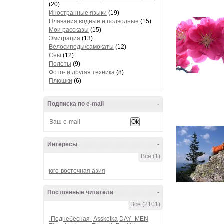
(20)
Иностранные языки
(19)
Плавания водные и подводные
(15)
Мои рассказы
(15)
Эмиграция
(13)
Велосипеды/самокаты
(12)
Сны
(12)
Полеты
(9)
Фото- и другая техника
(8)
Плюшки
(6)
Подписка по e-mail
-
Интересы
-
Все (1)
юго-восточная азия
Постоянные читатели
-
Все (2101)
-Поднебесная-
Assketka
DAY_MEN