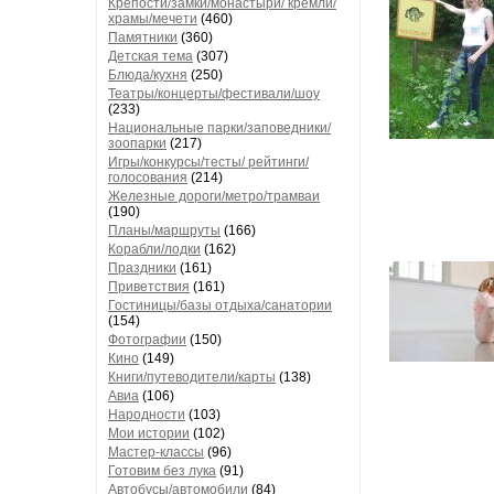
Крепости/замки/монастыри/ кремли/
храмы/мечети
(460)
Памятники
(360)
Детская тема
(307)
Блюда/кухня
(250)
Театры/концерты/фестивали/шоу
(233)
Национальные парки/заповедники/
зоопарки
(217)
Игры/конкурсы/тесты/ рейтинги/
голосования
(214)
Железные дороги/метро/трамваи
(190)
Планы/маршруты
(166)
Корабли/лодки
(162)
Праздники
(161)
Приветствия
(161)
Гостиницы/базы отдыха/санатории
(154)
Фотографии
(150)
Кино
(149)
Книги/путеводители/карты
(138)
Авиа
(106)
Народности
(103)
Мои истории
(102)
Мастер-классы
(96)
Готовим без лука
(91)
Автобусы/автомобили
(84)