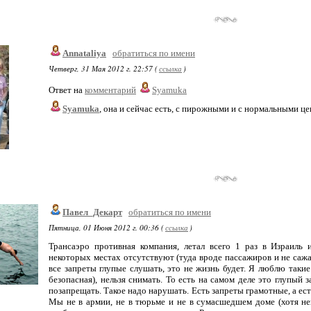
Annataliya
обратиться по имени
Четверг, 31 Мая 2012 г. 22:57 (
ссылка
)
Ответ на
комментарий
Syamuka
Syamuka
, она и сейчас есть, с пирожными и с нормальными це
Павел_Декарт
обратиться по имени
Пятница, 01 Июня 2012 г. 00:36 (
ссылка
)
Трансаэро противная компания, летал всего 1 раз в Израиль
некоторых местах отсутствуют (туда вроде пассажиров и не сажал
все запреты глупые слушать, это не жизнь будет. Я люблю такие 
безопасная), нельзя снимать. То есть на самом деле это глупый з
позапрещать. Такое надо нарушать. Есть запреты грамотные, а ест
Мы не в армии, не в тюрьме и не в сумасшедшем доме (хотя не