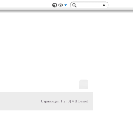
Страницы:
1
2
[3]
4
[
Новые
]