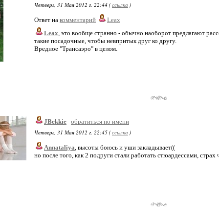
Четверг, 31 Мая 2012 г. 22:44 (
ссылка
)
Ответ на
комментарий
Leax
Leax
, это вообще странно - обычно наоборот предлагают расс
такие посадочные, чтобы невпритык друг ко другу.
Вредное "Трансаэро" в целом.
JBekkie
обратиться по имени
Четверг, 31 Мая 2012 г. 22:45 (
ссылка
)
Annataliya
, высоты боюсь и уши закладывает((
но после того, как 2 подруги стали работать стюардессами, страх