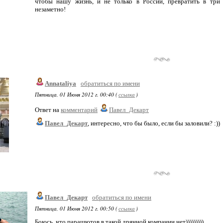
чтобы нашу жизнь, и не только в России, превратить в три
незаметно!
Annataliya
обратиться по имени
Пятница, 01 Июня 2012 г. 00:40 (
ссылка
)
Ответ на
комментарий
Павел_Декарт
Павел_Декарт
, интересно, что бы было, если бы заловили? :))
Павел_Декарт
обратиться по имени
Пятница, 01 Июня 2012 г. 00:50 (
ссылка
)
Боюсь, что парашютов в такой дрянной компании нет)))))))))