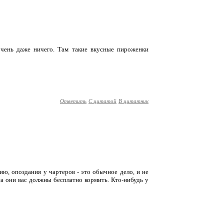
 очень даже ничего. Там такие вкусные пироженки
Ответить
С цитатой
В цитатник
нию, опоздания у чартеров - это обычное дело, и не
са они вас должны бесплатно кормить. Кто-нибудь у