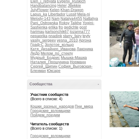
Elen_i_rebyata
Evgenij_Ruskich
Handbalancing
Heler
JBekkie
JulyFlower
Kelen
Khan-Dragon
Lapus_ka
Libertador
Lussit
Mela-ni
Melody-143
Nam
Natalya4455
Nattaliya
Pani_Ostrowska
Roksy
Taikhe
Yogini-
Sashenka
erlika
fro
gedichte
gost
harimau
karlsonchik67
lozanna777
nepaprika
nnadink
starry_fairy
teyty
vasily_sergeev
vesna_2010
Аргона
Граф-С
Золотое_кольцо
Катя_Дизайнер_Иванова
Лаконика
ЛеДо
Мелом_по_стеклу
Мудрый_Бодрис
Мышка-Машка
Наталия_Прошунина
Норманн
Сергей_Щипин
София_Выговская-
Блехман
Юксаре
Сообщества
-
Участник сообществ
(Всего в списке: 4)
Кошки_разных_народов
Пни_мира
Городские_взломщики
Пойдем_поедим
Читатель сообществ
(Всего в списке: 1)
Городские_взломщики