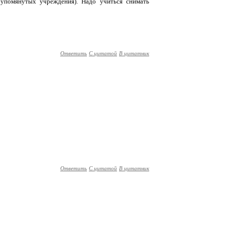
 упомянутых учреждения). Надо учиться снимать
Ответить
С цитатой
В цитатник
Ответить
С цитатой
В цитатник