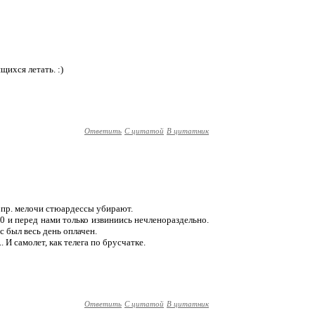
ихся летать. :)
Ответить
С цитатой
В цитатник
 пр. мелочи стюардессы убирают.
0 и перед нами только извиниись нечленораздельно.
с был весь день оплачен.
. И самолет, как телега по брусчатке.
Ответить
С цитатой
В цитатник