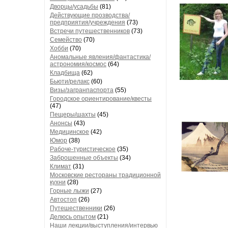
Дворцы/усадьбы
(81)
Действующие прозводства/
предприятия/учреждения
(73)
Встречи путешественников
(73)
Семейство
(70)
Хобби
(70)
Аномальные явления/фантастика/
астрономия/космос
(64)
Кладбища
(62)
Бьюти/релакс
(60)
Визы/загранпаспорта
(55)
Городское ориентирование/квесты
(47)
Пещеры/шахты
(45)
Анонсы
(43)
Медицинское
(42)
Юмор
(38)
Рабоче-туристическое
(35)
Заброшенные объекты
(34)
Климат
(31)
Московские рестораны традиционной
кухни
(28)
Горные лыжи
(27)
Автостоп
(26)
Путешественники
(26)
Делюсь опытом
(21)
Наши лекции/выступления/интервью