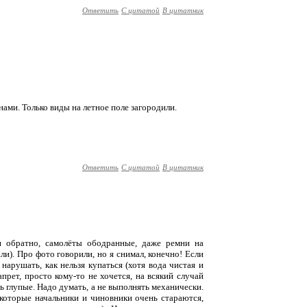
Ответить
С цитатой
В цитатник
нами. Только виды на летное поле загородили.
Ответить
С цитатой
В цитатник
 и обратно, самолёты ободранные, даже ремни на
и). Про фото говорили, но я снимал, конечно! Если
нарушать, как нельзя купаться (хотя вода чистая и
апрет, просто кому-то не хочется, на всякий случай
ь глупые. Надо думать, а не выполнять механически.
которые начальники и чиновники очень стараются,