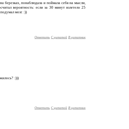
м на березках, понаблюдала и поймала себя на мысли,
считал вероятность: если за 30 минут взлетело 25
подумал мозг. :))
Ответить
С цитатой
В цитатник
жилось? :)))
Ответить
С цитатой
В цитатник