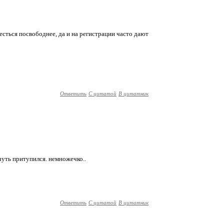
есться посвободнее, да и на регистрации часто дают
Ответить
С цитатой
В цитатник
 чуть притупился. немножечко..
Ответить
С цитатой
В цитатник