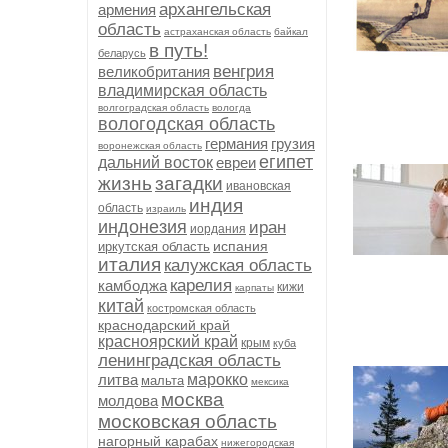
архангельская
армения
область
астраханская область
байкал
в путь!
беларусь
венгрия
великобритания
владимирская область
волгоградская область
вологда
вологодская область
германия
грузия
воронежская область
египет
дальний восток
евреи
жизнь
загадки
ивановская
индия
область
израиль
индонезия
иран
иордания
испания
иркутская область
италия
калужская область
карелия
камбоджа
кижи
карпаты
китай
костромская область
краснодарский край
красноярский край
крым
куба
ленинградская область
литва
марокко
мальта
мексика
москва
молдова
московская область
нагорный карабах
нижегородская