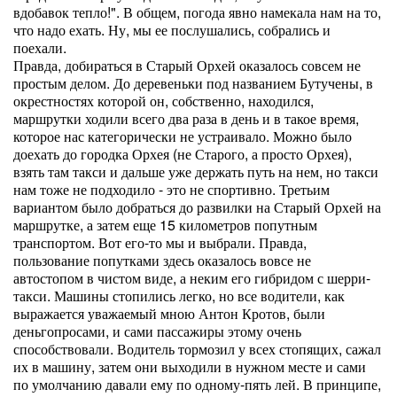
вдобавок тепло!". В общем, погода явно намекала нам на то,
что надо ехать. Ну, мы ее послушались, собрались и
поехали.
Правда, добираться в Старый Орхей оказалось совсем не
простым делом. До деревеньки под названием Бутучены, в
окрестностях которой он, собственно, находился,
маршрутки ходили всего два раза в день и в такое время,
которое нас категорически не устраивало. Можно было
доехать до городка Орхея (не Старого, а просто Орхея),
взять там такси и дальше уже держать путь на нем, но такси
нам тоже не подходило - это не спортивно. Третьим
вариантом было добраться до развилки на Старый Орхей на
маршрутке, а затем еще 15 километров попутным
транспортом. Вот его-то мы и выбрали. Правда,
пользование попутками здесь оказалось вовсе не
автостопом в чистом виде, а неким его гибридом с шерри-
такси. Машины стопились легко, но все водители, как
выражается уважаемый мною Антон Кротов, были
деньгопросами, и сами пассажиры этому очень
способствовали. Водитель тормозил у всех стопящих, сажал
их в машину, затем они выходили в нужном месте и сами
по умолчанию давали ему по одному-пять лей. В принципе,