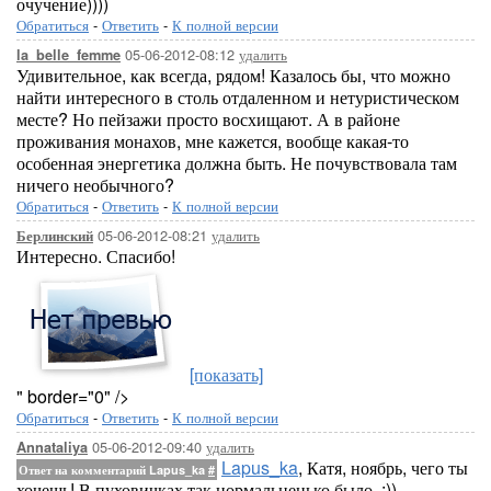
очучение))))
Обратиться
-
Ответить
-
К полной версии
05-06-2012-08:12
удалить
la_belle_femme
Удивительное, как всегда, рядом! Казалось бы, что можно
найти интересного в столь отдаленном и нетуристическом
месте? Но пейзажи просто восхищают. А в районе
проживания монахов, мне кажется, вообще какая-то
особенная энергетика должна быть. Не почувствовала там
ничего необычного?
Обратиться
-
Ответить
-
К полной версии
05-06-2012-08:21
удалить
Берлинский
Интересно. Спасибо!
[показать]
" border="0" />
Обратиться
-
Ответить
-
К полной версии
05-06-2012-09:40
удалить
Annataliya
Lapus_ka
, Катя, ноябрь, чего ты
Ответ на комментарий Lapus_ka
#
хочешь! В пуховичках так нормальненько было. :))