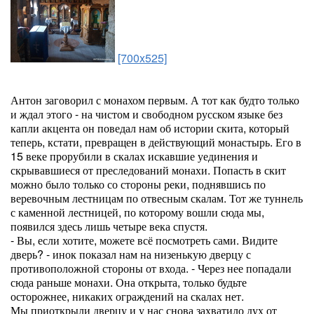
[700x525]
Антон заговорил с монахом первым. А тот как будто только
и ждал этого - на чистом и свободном русском языке без
капли акцента он поведал нам об истории скита, который
теперь, кстати, превращен в действующий монастырь. Его в
15 веке прорубили в скалах искавшие уединения и
скрывавшиеся от преследований монахи. Попасть в скит
можно было только со стороны реки, поднявшись по
веревочным лестницам по отвесным скалам. Тот же туннель
с каменной лестницей, по которому вошли сюда мы,
появился здесь лишь четыре века спустя.
- Вы, если хотите, можете всё посмотреть сами. Видите
дверь? - инок показал нам на низенькую дверцу с
противоположной стороны от входа. - Через нее попадали
сюда раньше монахи. Она открыта, только будьте
осторожнее, никаких ограждений на скалах нет.
Мы приоткрыли дверцу и у нас снова захватило дух от