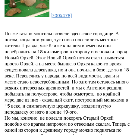
[700x478]
Позже татаро-монголы возвели здесь свое городище. А
потом, когда они ушли, тут снова поселились местные
жители. Правда, уже ближе к нашим временам они
перебрались на 18 километров в сторону и основали город
Новый Орхей. Этот Новый Орхей потом стал называться
просто Орхей, а на месте бывшего Орхея какое-то время
существовала деревушка, но и она почила в бозе где-то в 18
веке. Перевелись у народа, по всей видимости, враги и
место стало невостребованным. Но зато там осталось много
всяких интересных древностей, и мы с Антоном решили
побывать на полуострове, чтобы осмотреть, по крайней
мере, две из них - скальный скит, построенный монахами в
15 веке, и симпатичную церквушку, воздвигнутую
неподалеку от него в конце 19-ого.
Но мы, конечно, не полезли покорять Старый Орхей
подобно его врагам напролом по отвесным скалам. Теперь с
одной из сторон к древнему городу можно подняться по