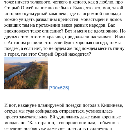
тоже ничего толкового, четкого и ясного, как я люблю, про
Старый Орхей написано не было. Было, что это, мол, такой
историко-культурный комплекс, где на огромной площади
можно увидеть развалины крепостей, монастырей и домов
живших там на протяжении веков разных народов. Вас
вдохновляет такое описание? Вот и меня не вдохновило. Но
друзья с тем, что там красиво, продолжали настаивать. И мы
с Антоном решили, что, если будет хорошая погода, то мы
поедем, а если нет, то не будем же под дождем месить глину
в горах, где этот Старый Орхей находится?
[700x525]
И вот, накануне планируемой поездки погода в Кишиневе,
откуда мы туда собирались отправиться, установилась
просто замечательная. Ей удивлялись даже сами коренные
молдаване. "Как странно, - говорили они нам, - обычно в
середине ноября уже даже снег идет, а тут солнечно и