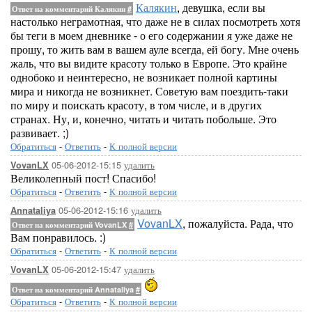
Калякин
, девушка, если вы
Ответ на комментарий Калякин
#
настолько неграмотная, что даже не в силах посмотреть хотя
бы теги в моем дневнике - о его содержании я уже даже не
прошу, то жить вам в вашем ауле всегда, ей богу. Мне очень
жаль, что вы видите красоту только в Европе. Это крайне
однобоко и неинтересно, не возникает полной картины
мира и никогда не возникнет. Советую вам поездить-таки
по миру и поискать красоту, в том числе, и в других
странах. Ну, и, конечно, читать и читать побольше. Это
развивает. ;)
Обратиться
-
Ответить
-
К полной версии
05-06-2012-15:15
удалить
VovanLX
Великолепный пост! Спасибо!
Обратиться
-
Ответить
-
К полной версии
05-06-2012-15:16
удалить
Annataliya
VovanLX
, пожалуйста. Рада, что
Ответ на комментарий VovanLX
#
Вам понравилось. :)
Обратиться
-
Ответить
-
К полной версии
05-06-2012-15:47
удалить
VovanLX
Ответ на комментарий Annataliya
#
Обратиться
-
Ответить
-
К полной версии