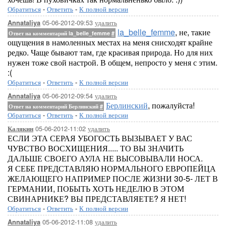
Обратиться
-
Ответить
-
К полной версии
05-06-2012-09:53
удалить
Annataliya
la_belle_femme
, не, такие
Ответ на комментарий la_belle_femme
#
ощущения в намоленных местах на меня снисходят крайне
редко. Чаще бывают там, где красивая природа. Но для них
нужен тоже свой настрой. В общем, непросто у меня с этим.
:(
Обратиться
-
Ответить
-
К полной версии
05-06-2012-09:54
удалить
Annataliya
Берлинский
, пожалуйста!
Ответ на комментарий Берлинский
#
Обратиться
-
Ответить
-
К полной версии
05-06-2012-11:02
удалить
Калякин
ЕСЛИ ЭТА СЕРАЯ УБОГОСТЬ ВЫЗЫВАЕТ У ВАС
ЧУВСТВО ВОСХИЩЕНИЯ..... ТО ВЫ ЗНАЧИТЬ
ДАЛЬШЕ СВОЕГО АУЛА НЕ ВЫСОВЫВАЛИ НОСА.
Я СЕБЕ ПРЕДСТАВЛЯЮ НОРМАЛЬНОГО ЕВРОПЕЙЦА
ЖЕЛАЮЩЕГО НАПРИМЕР ПОСЛЕ ЖИЗНИ 30-5- ЛЕТ В
ГЕРМАНИИ, ПОБЫТЬ ХОТЬ НЕДЕЛЮ В ЭТОМ
СВИНАРНИКЕ? ВЫ ПРЕДСТАВЛЯЕТЕ? Я НЕТ!
Обратиться
-
Ответить
-
К полной версии
05-06-2012-11:08
удалить
Annataliya