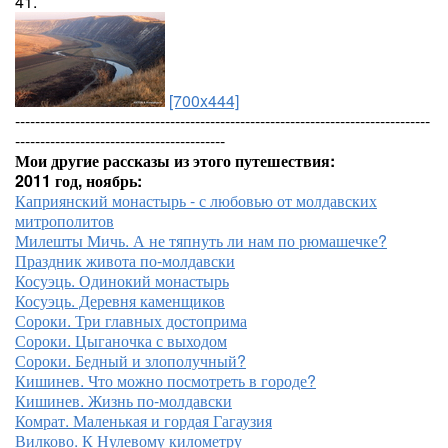
41.
[700x444]
-----------------------------------------------------------------------------------
------------------------------------------
Мои другие рассказы из этого путешествия:
2011 год, ноябрь:
Каприянский монастырь - с любовью от молдавских
митрополитов
Милешты Мичь. А не тяпнуть ли нам по рюмашечке?
Праздник живота по-молдавски
Косуэць. Одинокий монастырь
Косуэць. Деревня каменщиков
Сороки. Три главных достоприма
Сороки. Цыганочка с выходом
Сороки. Бедный и злополучный?
Кишинев. Что можно посмотреть в городе?
Кишинев. Жизнь по-молдавски
Комрат. Маленькая и гордая Гагаузия
Вилково. К Нулевому километру