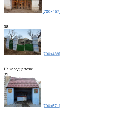
[700x457]
38.
[700x488]
На колодце тоже.
39.
[700x571]