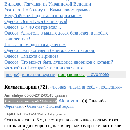
Вилково. Лягушки из Украинской Венеции
Усатово. По болоту на Камышовом трамвае
Нерубайское. Под землю к партизанам
Одесса. Ося и Киса были здесь!
Одесса. В 7.40 он приехал...
Одесса. Алкоголь в малых дозах безвреден в любых
количествах!
По главным одесским улочкам
Одесса. Театр оперы и балета. Самый второй!
Одесса. Смакота с Привоза
Одесса. Что может быть душевнее двориков с котами?
Фотообзор: Бессарабские приключения
вверх^
к полной версии
понравилось!
в evernote
Комментарии (72):
«первая
«назад
вперёд»
последняя»
05-06-2012-00:43
удалить
Annataliya
Afatarwm
, :)))) Спасибо!
Ответ на комментарий Afatarwm
#
Обратиться
-
Ответить
-
К полной версии
05-06-2012-07:19
удалить
Lapus_ka
Очень красиво. Хм, несмотря на солнышко, почему то от
фоток исходит морозец, как в первые заморозки, вот такое