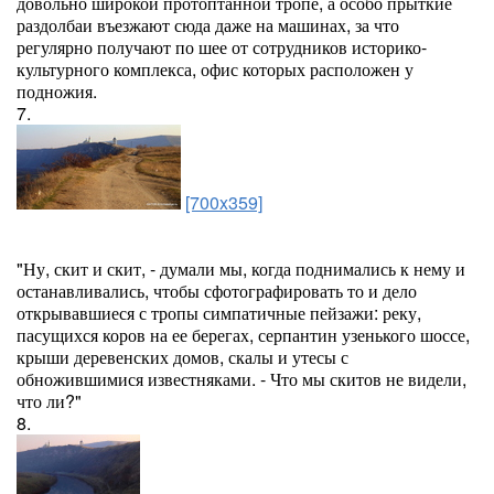
довольно широкой протоптанной тропе, а особо прыткие
раздолбаи въезжают сюда даже на машинах, за что
регулярно получают по шее от сотрудников историко-
культурного комплекса, офис которых расположен у
подножия.
7.
[700x359]
"Ну, скит и скит, - думали мы, когда поднимались к нему и
останавливались, чтобы сфотографировать то и дело
открывавшиеся с тропы симпатичные пейзажи: реку,
пасущихся коров на ее берегах, серпантин узенького шоссе,
крыши деревенских домов, скалы и утесы с
обножившимися известняками. - Что мы скитов не видели,
что ли?"
8.