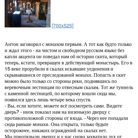
[700x525]
Антон заговорил с монахом первым. А тот как будто только
и ждал этого - на чистом и свободном русском языке без
капли акцента он поведал нам об истории скита, который
теперь, кстати, превращен в действующий монастырь. Его в
15 веке прорубили в скалах искавшие уединения и
скрывавшиеся от преследований монахи. Попасть в скит
можно было только со стороны реки, поднявшись по
веревочным лестницам по отвесным скалам. Тот же туннель
с каменной лестницей, по которому вошли сюда мы,
появился здесь лишь четыре века спустя.
- Вы, если хотите, можете всё посмотреть сами. Видите
дверь? - инок показал нам на низенькую дверцу с
противоположной стороны от входа. - Через нее попадали
сюда раньше монахи. Она открыта, только будьте
осторожнее, никаких ограждений на скалах нет.
Мы приоткрыли дверцу и у нас снова захватило дух от