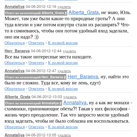
04-06-2012-12:16
удалить
Annataliya
Alberta_Grata
, не знаю, Юль.
Ответ на комментарий Alberta_Grata
#
Может, там уже были какие-то природные гроты? А они
туда влезли и уже потом изнутри стали их расширять? Что-
то я сомневаюсь, чтобы они потом удобный вход заделали,
оно им надо? :))
Обратиться
-
Ответить
-
К полной версии
04-06-2012-12:44
удалить
Herr_Baraeva
Все вы такие интересные места находите.
Обратиться
-
Ответить
-
К полной версии
04-06-2012-12:47
удалить
Annataliya
Herr_Baraeva
, ну, найти это
Ответ на комментарий Herr_Baraeva
#
было не сложно. Туда все, кому не лень, едут)
Обратиться
-
Ответить
-
К полной версии
04-06-2012-13:03
удалить
Alberta_Grata
Annataliya
, ну а как же монахи -
Ответ на комментарий Annataliya
#
схимники, принимающие обеты?! Такая у них философия -
жизнь через преодоление. Так что запросто могли удобный
вход заделать, чтобы не было соблазна им воспользоваться.
Обратиться
-
Ответить
-
К полной версии
04-06-2012-13:05
удалить
Annataliya