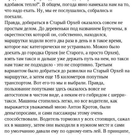
вдобавок тепло!". В общем, погода явно намекала нам на то,
что надо ехать. Ну, мы ее послушались, собрались и
поехали.
Правда, добираться в Старый Орхей оказалось совсем не
простым делом. До деревеньки под названием Бутучены, в
окрестностях которой он, собственно, находился,
маршрутки ходили всего два раза в день и в такое время,
которое нас категорически не устраивало. Можно было
доехать до городка Орхея (не Старого, а просто Орхея),
взять там такси и дальше уже держать путь на нем, но такси
нам тоже не подходило - это не спортивно. Третьим
вариантом было добраться до развилки на Старый Орхей на
маршрутке, а затем еще 15 километров попутным
транспортом. Вот его-то мы и выбрали. Правда,
пользование попутками здесь оказалось вовсе не
автостопом в чистом виде, а неким его гибридом с шерри-
такси. Машины стопились легко, но все водители, как
выражается уважаемый мною Антон Кротов, были
деньгопросами, и сами пассажиры этому очень
способствовали. Водитель тормозил у всех стопящих, сажал
их в машину, затем они выходили в нужном месте и сами
по умолчанию давали ему по одному-пять лей. В принципе,