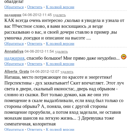
обалдела!
Обратиться
-
Ответить
-
К полной версии
04-06-2012-11:45
удалить
наджирия
КАК всегда очень интересно ,сколько я увидела и узнала от
вас !!!!честное слово, я вами восхищаюсь ,и везде
рассказываю о вас, и своей дочери ставлю в пример ,вы
умничка ,поездки и описание на высоте ....
Обратиться
-
Ответить
-
К полной версии
04-06-2012-11:54
удалить
Annataliya
наджирия
, спасибо большое! Мне прямо даже неудобно...
Обратиться
-
Ответить
-
К полной версии
04-06-2012-12:07
удалить
Alberta_Grata
Наташа, место потрясающее по красоте и энергетике!
Перспективы - дух захватывает! Скит впечатляет. Этот луч
света в двери, скальный иконостас, дверь над обрывом -
словно из сказки. Вот только думаю, как же они это
помещение в скале выдалбливали, если вход был только со
стороны обрыва? А, поняла, они с другой стороны
помещение прорубили, а потом вход заделали, не оставив
монахам шансов на легкую жизнь... :) Деревушка тоже
симпатичная, колоритная
Обратиться
-
Ответить
-
К полной версии