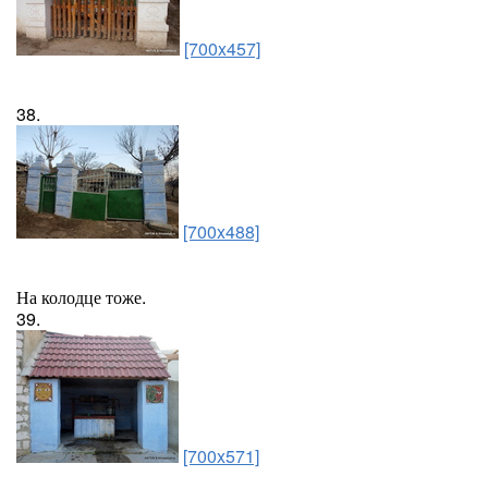
[700x457]
38.
[700x488]
На колодце тоже.
39.
[700x571]