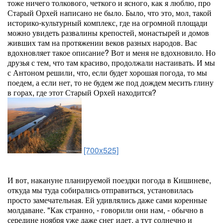
тоже ничего толкового, четкого и ясного, как я люблю, про
Старый Орхей написано не было. Было, что это, мол, такой
историко-культурный комплекс, где на огромной площади
можно увидеть развалины крепостей, монастырей и домов
живших там на протяжении веков разных народов. Вас
вдохновляет такое описание? Вот и меня не вдохновило. Но
друзья с тем, что там красиво, продолжали настаивать. И мы
с Антоном решили, что, если будет хорошая погода, то мы
поедем, а если нет, то не будем же под дождем месить глину
в горах, где этот Старый Орхей находится?
[700x525]
И вот, накануне планируемой поездки погода в Кишиневе,
откуда мы туда собирались отправиться, установилась
просто замечательная. Ей удивлялись даже сами коренные
молдаване. "Как странно, - говорили они нам, - обычно в
середине ноября уже даже снег идет, а тут солнечно и