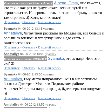
Alberta_Grata
, мне кажется,
Ответ на комментарий Alberta_Grata
#
что такие как раз не будут искать легких путей и в
строительстве. Наверняка, ведь влезали по обрыву и как-то
там строили. :)) Хотя, кто их знает!
Обратиться
-
Ответить
-
К полной версии
04-06-2012-13:18
удалить
Syamuka
Annataliya
, Читая твои рассказы по Молдавии, все больше и
больше склоняюсь к утверждению: Надо ехать. П
заинтересовался.
Обратиться
-
Ответить
-
К полной версии
04-06-2012-13:22
удалить
Annataliya
Syamuka
, это ж надо! Чего это
Ответ на комментарий Syamuka
#
он? :))
Обратиться
-
Ответить
-
К полной версии
04-06-2012-13:50
удалить
Syamuka
Annataliya
, Ему место понравилось. Мы в аналогичном
были на Днестре в Могилев-Подольском районе.
А насчет Молдовы надо, и правда, будет серьезно подумать
:))
Обратиться
-
Ответить
-
К полной версии
04-06-2012-13:52
удалить
Annataliya