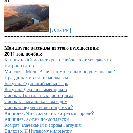
41.
[700x444]
-----------------------------------------------------------------------------------
------------------------------------------
Мои другие рассказы из этого путешествия:
2011 год, ноябрь:
Каприянский монастырь - с любовью от молдавских
митрополитов
Милешты Мичь. А не тяпнуть ли нам по рюмашечке?
Праздник живота по-молдавски
Косуэць. Одинокий монастырь
Косуэць. Деревня каменщиков
Сороки. Три главных достоприма
Сороки. Цыганочка с выходом
Сороки. Бедный и злополучный?
Кишинев. Что можно посмотреть в городе?
Кишинев. Жизнь по-молдавски
Комрат. Маленькая и гордая Гагаузия
Вилково. К Нулевому километру