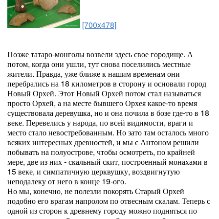
[700x478]
Позже татаро-монголы возвели здесь свое городище. А
потом, когда они ушли, тут снова поселились местные
жители. Правда, уже ближе к нашим временам они
перебрались на 18 километров в сторону и основали город
Новый Орхей. Этот Новый Орхей потом стал называться
просто Орхей, а на месте бывшего Орхея какое-то время
существовала деревушка, но и она почила в бозе где-то в 18
веке. Перевелись у народа, по всей видимости, враги и
место стало невостребованным. Но зато там осталось много
всяких интересных древностей, и мы с Антоном решили
побывать на полуострове, чтобы осмотреть, по крайней
мере, две из них - скальный скит, построенный монахами в
15 веке, и симпатичную церквушку, воздвигнутую
неподалеку от него в конце 19-ого.
Но мы, конечно, не полезли покорять Старый Орхей
подобно его врагам напролом по отвесным скалам. Теперь с
одной из сторон к древнему городу можно подняться по