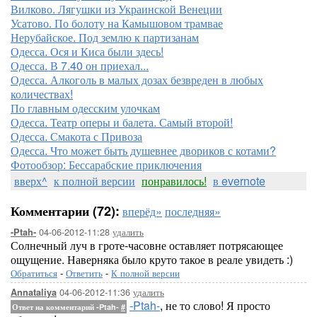
Вилково. Лягушки из Украинской Венеции
Усатово. По болоту на Камышовом трамвае
Нерубайское. Под землю к партизанам
Одесса. Ося и Киса были здесь!
Одесса. В 7.40 он приехал...
Одесса. Алкоголь в малых дозах безвреден в любых
количествах!
По главным одесским улочкам
Одесса. Театр оперы и балета. Самый второй!
Одесса. Смакота с Привоза
Одесса. Что может быть душевнее двориков с котами?
Фотообзор: Бессарабские приключения
вверх^
к полной версии
понравилось!
в evernote
Комментарии (72):
вперёд»
последняя»
04-06-2012-11:28
удалить
-Ptah-
Солнечный луч в гроте-часовне оставляет потрясающее
ощущение. Наверняка было круто такое в реале увидеть :)
Обратиться
-
Ответить
-
К полной версии
04-06-2012-11:36
удалить
Annataliya
-Ptah-
, не то слово! Я просто
Ответ на комментарий -Ptah-
#