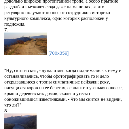
довольно широкой протоптанной тропе, а особо прыткие
раздолбаи въезжают сюда даже на машинах, за что
регулярно получают по шее от сотрудников историко-
культурного комплекса, офис которых расположен у
подножия.
7.
[700x359]
"Ну, скит и скит, - думали мы, когда поднимались к нему и
останавливались, чтобы сфотографировать то и дело
открывавшиеся с тропы симпатичные пейзажи: реку,
пасущихся коров на ее берегах, серпантин узенького шоссе,
крыши деревенских домов, скалы и утесы с
обножившимися известняками. - Что мы скитов не видели,
что ли?"
8.