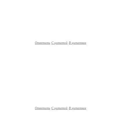
Ответить
С цитатой
В цитатник
Ответить
С цитатой
В цитатник