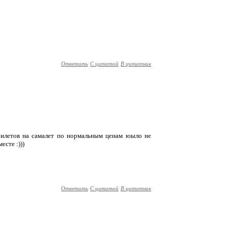
Ответить
С цитатой
В цитатник
 билетов на самалет по нормальным ценам юыло не
есте :)))
Ответить
С цитатой
В цитатник