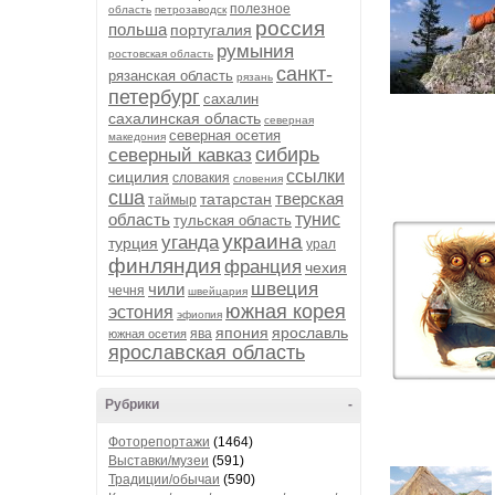
полезное
область
петрозаводск
россия
польша
португалия
румыния
ростовская область
санкт-
рязанская область
рязань
петербург
сахалин
сахалинская область
северная
северная осетия
македония
сибирь
северный кавказ
ссылки
сицилия
словакия
словения
сша
тверская
татарстан
таймыр
область
тунис
тульская область
украина
уганда
турция
урал
финляндия
франция
чехия
швеция
чили
чечня
швейцария
южная корея
эстония
эфиопия
япония
ярославль
ява
южная осетия
ярославская область
Рубрики
-
Фоторепортажи
(1464)
Выставки/музеи
(591)
Традиции/обычаи
(590)