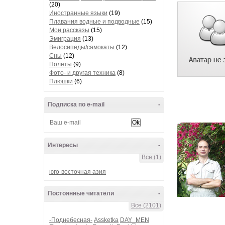
(20)
Иностранные языки
(19)
Плавания водные и подводные
(15)
Мои рассказы
(15)
Эмиграция
(13)
Велосипеды/самокаты
(12)
Сны
(12)
Полеты
(9)
Фото- и другая техника
(8)
Плюшки
(6)
Подписка по e-mail
-
Интересы
-
Все (1)
юго-восточная азия
Постоянные читатели
-
Все (2101)
-Поднебесная-
Assketka
DAY_MEN