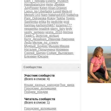
Elen_i_rebyata
Evgenij_Ruskich
Handbalancing
Heler
JBekkie
JulyFlower
Kelen
Khan-Dragon
Lapus_ka
Libertador
Lussit
Mela-ni
Melody-143
Nam
Natalya4455
Nattaliya
Pani_Ostrowska
Roksy
Taikhe
Yogini-
Sashenka
erlika
fro
gedichte
gost
harimau
karlsonchik67
lozanna777
nepaprika
nnadink
starry_fairy
teyty
vasily_sergeev
vesna_2010
Аргона
Граф-С
Золотое_кольцо
Катя_Дизайнер_Иванова
Лаконика
ЛеДо
Мелом_по_стеклу
Мудрый_Бодрис
Мышка-Машка
Наталия_Прошунина
Норманн
Сергей_Щипин
София_Выговская-
Блехман
Юксаре
Сообщества
-
Участник сообществ
(Всего в списке: 4)
Кошки_разных_народов
Пни_мира
Городские_взломщики
Пойдем_поедим
Читатель сообществ
(Всего в списке: 1)
Городские_взломщики