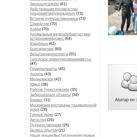
Дворцы/усадьбы
(81)
Действующие прозводства/
предприятия/учреждения
(73)
Встречи путешественников
(73)
Семейство
(70)
Хобби
(70)
Аномальные явления/фантастика/
астрономия/космос
(64)
Кладбища
(62)
Бьюти/релакс
(60)
Визы/загранпаспорта
(55)
Городское ориентирование/квесты
(47)
Пещеры/шахты
(45)
Анонсы
(43)
Медицинское
(42)
Юмор
(38)
Рабоче-туристическое
(35)
Заброшенные объекты
(34)
Климат
(31)
Московские рестораны традиционной
кухни
(28)
Горные лыжи
(27)
Автостоп
(26)
Путешественники
(26)
Делюсь опытом
(21)
Наши лекции/выступления/интервью