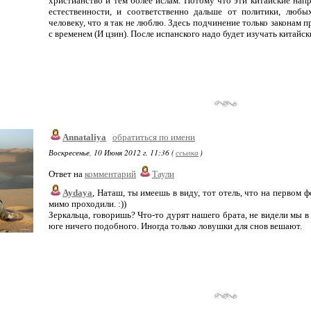
христианство и тем более ислам. Потому что эти китайские напр
естественности, и соответственно дальше от политики, любы
человеку, что я так не люблю. Здесь подчинение только законам 
с временем (И цзин). После испанского надо будет изучать китайск
Annataliya
обратиться по имени
Воскресенье, 10 Июня 2012 г. 11:36 (
ссылка
)
Ответ на
комментарий
Таули
Aydaya
, Наташ, ты имеешь в виду, тот отель, что на первом 
мимо проходили. :))
Зеркальца, говоришь? Что-то дурят нашего брата, не видели мы в 
юге ничего подобного. Иногда только ловушки для снов вешают.