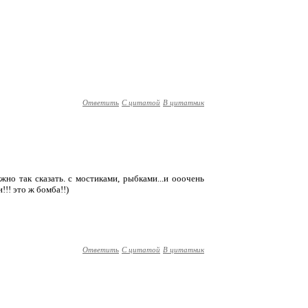
Ответить
С цитатой
В цитатник
но так сказать. с мостиками, рыбками...и ооочень
!!! это ж бомба!!)
Ответить
С цитатой
В цитатник