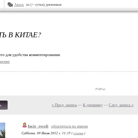
Авось
из (+ сутки) дневников
Ь В КИТАЕ?
то для удобства комментирования.
щение
« Пред. запись
—
К дневнику
—
След. запись »
ь
Incir_receli
обратиться по имени
Суббота, 09 Июня 2012 г. 11:35 (
ссылка
)