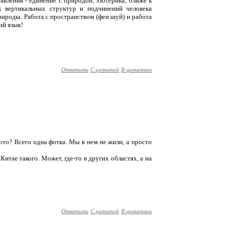
авления - единение с природой, эзотерика, ближе к
х вертикальных структур и подчинений человека
природы. Работа с пространством (фен шуй) и работа
ий язык!
Ответить
С цитатой
В цитатник
фото? Всего одна фотка. Мы в нем не жили, а просто
Китае такого. Может, где-то в других областях, а на
Ответить
С цитатой
В цитатник