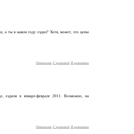
аш, а ты в каком году ездил? Хотя, может, это цены
Ответить
С цитатой
В цитатник
, ездили в январе-феврале 2011. Возможно, на
Ответить
С цитатой
В цитатник