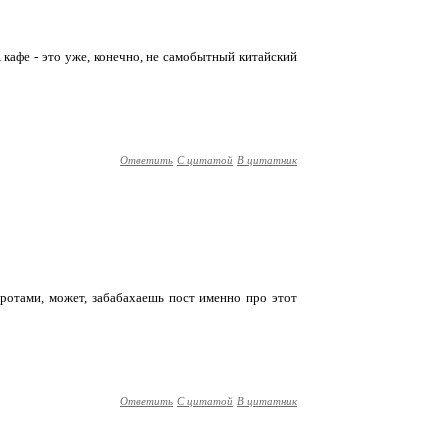
А кафе - это уже, конечно, не самобытный китайский
Ответить
С цитатой
В цитатник
оротами, может, забабахаешь пост именно про этот
Ответить
С цитатой
В цитатник