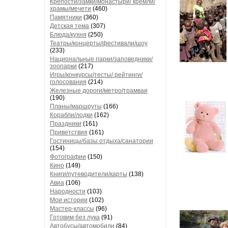
Крепости/замки/монастыри/ кремли/
храмы/мечети
(460)
Памятники
(360)
Детская тема
(307)
Блюда/кухня
(250)
Театры/концерты/фестивали/шоу
(233)
Национальные парки/заповедники/
зоопарки
(217)
Игры/конкурсы/тесты/ рейтинги/
голосования
(214)
Железные дороги/метро/трамваи
(190)
Планы/маршруты
(166)
Корабли/лодки
(162)
Праздники
(161)
Приветствия
(161)
Гостиницы/базы отдыха/санатории
(154)
Фотографии
(150)
Кино
(149)
Книги/путеводители/карты
(138)
Авиа
(106)
Народности
(103)
Мои истории
(102)
Мастер-классы
(96)
Готовим без лука
(91)
Автобусы/автомобили
(84)