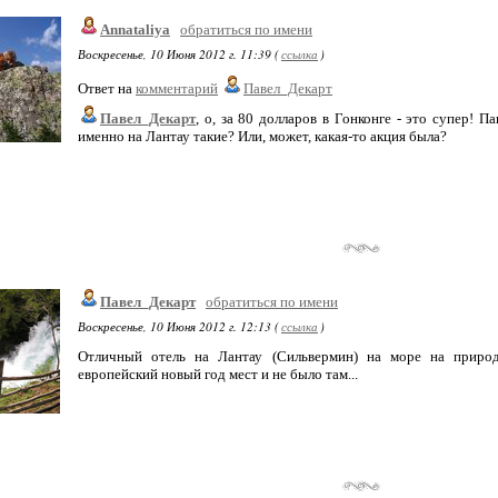
Annataliya
обратиться по имени
Воскресенье, 10 Июня 2012 г. 11:39 (
ссылка
)
Ответ на
комментарий
Павел_Декарт
Павел_Декарт
, о, за 80 долларов в Гонконге - это супер! П
именно на Лантау такие? Или, может, какая-то акция была?
Павел_Декарт
обратиться по имени
Воскресенье, 10 Июня 2012 г. 12:13 (
ссылка
)
Отличный отель на Лантау (Сильвермин) на море на природе
европейский новый год мест и не было там...