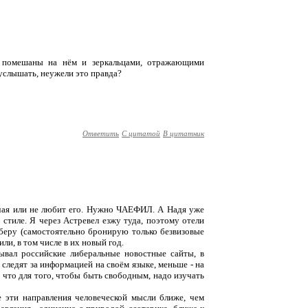
ы помешаны на нём и зеркальцами, отражающими
 услышать, неужели это правда?
Ответить
С цитатой
В цитатник
я чая или не любит его. Нужно ЧАЕФИЛ. А Надя уже
 стиле. Я через Астревел езжу туда, поэтому отели
беру (самостоятельно бронирую только безвизовые
ли, в том числе в их новый год.
ывал российские либеральные новостные сайты, в
следят за информацией на своём языке, меньше - на
, что для того, чтобы быть свободным, надо изучать
 эти направления человеческой мысли ближе, чем