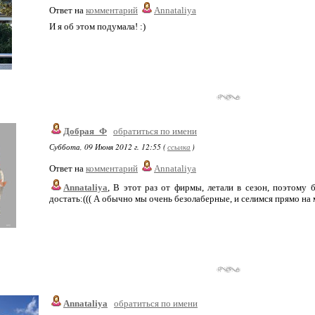
Ответ на
комментарий
Annataliya
И я об этом подумала! :)
Добрая_Ф
обратиться по имени
Суббота, 09 Июня 2012 г. 12:55 (
ссылка
)
Ответ на
комментарий
Annataliya
Annataliya
, В этот раз от фирмы, летали в сезон, поэтому
достать:((( А обычно мы очень безолаберные, и селимся прямо на м
Annataliya
обратиться по имени