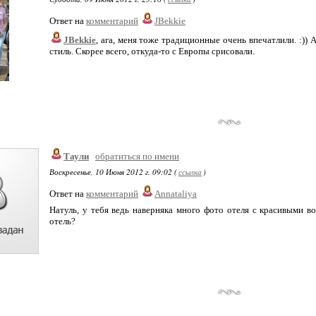
Ответ на
комментарий
JBekkie
JBekkie
, ага, меня тоже традиционные очень впечатлили. :)) 
стиль. Скорее всего, откуда-то с Европы срисовали.
Таули
обратиться по имени
Воскресенье, 10 Июня 2012 г. 09:02 (
ссылка
)
Ответ на
комментарий
Annataliya
Натуль, у тебя ведь наверняка много фото отеля с красивыми в
отель?