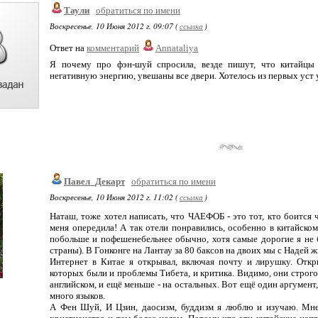
Таули
обратиться по имени
Воскресенье, 10 Июня 2012 г. 09:07 (
ссылка
)
Ответ на
комментарий
Annataliya
Я почему про фэн-шуй спросила, везде пишут, что китайц
негативную энергию, увешаны все двери. Хотелось из первых уст
Павел_Декарт
обратиться по имени
Воскресенье, 10 Июня 2012 г. 11:02 (
ссылка
)
Наташ, тоже хотел написать, что ЧАЕФОБ - это тот, кто боитс
меня опередила! А так отели понравились, особенно в китайском
побольше и пофешенебельнее обычно, хотя самые дорогие я не 
страны). В Гонконге на Лантау за 80 баксов на двоих мы с Надей жи
Интернет в Китае я открывал, включая почту и лирушку. Откр
которых были и проблемы Тибета, и критика. Видимо, они строго 
английском, и ещё меньше - на остальных. Вот ещё один аргумент
много языков.
А Фен Шуй, И Цзин, даосизм, буддизм я люблю и изучаю. Мне