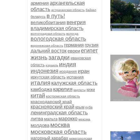
архангельская
армения
область
астраханская область
байкал
в путь!
беларусь
венгрия
великобритания
владимирская область
волгоградская область
вологда
вологодская область
германия
грузия
воронежская область
египет
дальний восток
евреи
жизнь
загадки
ивановская
индия
область
израиль
индонезия
иран
иордания
испания
иркутская область
италия
калужская область
карелия
камбоджа
кижи
карпаты
китай
костромская область
краснодарский край
красноярский край
крым
куба
ленинградская область
литва
марокко
мальта
мексика
москва
молдова
московская область
нагорный карабах
нижегородская