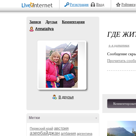
Регистрация
Вход
Рейтинги
Записи
Друзья
Комментарии
Annataliya
ГДЕ ЖИТ
+ в цитатник
Cообщение скры
Прочитать сооб
В друзья
Комментироват
Метки
-
австрия
Пермский край
азербайджан
албания
аргентина