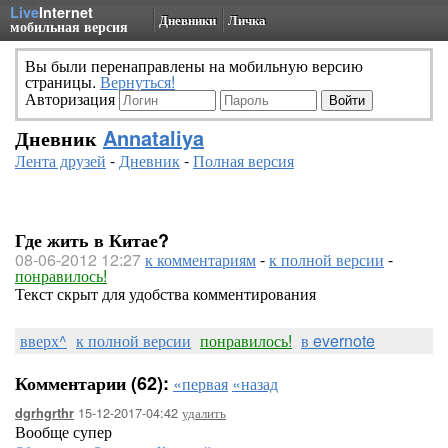
Live
Internet
Дневники
Личка
мобильная версия
Вы были перенаправлены на мобильную версию
страницы.
Вернуться!
Авторизация
Дневник
Annataliya
Лента друзей
-
Дневник
-
Полная версия
Где жить в Китае?
08-06-2012 12:27
к комментариям
-
к полной версии
-
понравилось!
Текст скрыт для удобства комментирования
вверх^
к полной версии
понравилось!
в evernote
Комментарии (62):
«первая
«назад
15-12-2017-04:42
удалить
dgrhgrthr
Вообще супер