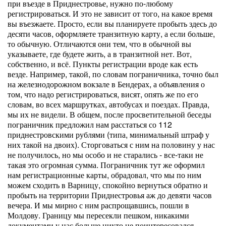
при въезде в Приднестровье, нужно по-любому
регистрироваться. И это не зависит от того, на какое время
вы въезжаете. Просто, если вы планируете пробыть здесь до
десяти часов, оформляете транзитную карту, а если больше,
то обычную. Отличаются они тем, что в обычной вы
указываете, где будете жить, а в транзитной нет. Вот,
собственно, и всё. Пункты регистрации вроде как есть
везде. Например, такой, по словам пограничника, точно был
на железнодорожном вокзале в Бендерах, а объявления о
том, что надо регистрироваться, висят, опять же по его
словам, во всех маршрутках, автобусах и поездах. Правда,
мы их не видели. В общем, после просветительной беседы
пограничник предложил нам расстаться со 112
приднестровскими рублями (типа, минимальный штраф у
них такой на двоих). Сторговаться с ним на половину у нас
не получилось, но мы особо и не старались - все-таки не
такая это огромная сумма. Пограничник тут же оформил
нам регистрационные карты, обрадовал, что мы по ним
можем сходить в Варницу, спокойно вернуться обратно и
пробыть на территории Приднестровья аж до девяти часов
вечера. И мы мирно с ним распрощавшись, пошли в
Молдову. Границу мы пересекли пешком, никакими
документами у нас больше никто не поинтересовался.