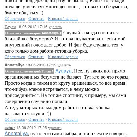
никто не поддержал, ни разу не было. :) Если что, заходи
почаще, у меня тут много девчонок, готовых на безумства,
будете общаться. :)
Обратиться
-
Ответить
-
К полной версии
18-06-2012-17:16
удалить
Таули
Слушай, а когда состоится
Ответ на комментарий Annataliya
#
ближайшее безумство? Я готова поучаствовать, если мой
внутренний голос даст добро! И фиг буду слушать тех, у
кого только дом-работа-готовка-уборка.
Обратиться
-
Ответить
-
К полной версии
18-06-2012-17:19
удалить
Annataliya
Aydaya
, Нее, ну таких вот прямо
Ответ на комментарий Таули
#
организованных безумств не бывает. Тут кто во что горазд.
Просто когда в таком вот кругу вращаешься, то все время
что-нибудь этакое встречается, к чему можно
присоединиться. На тот же споттинг, к примеру, мы сами
совершенно случайно попали.
А те, у которых только дом-работа-готовка-уборка
называются клуши. :))
Обратиться
-
Ответить
-
К полной версии
18-06-2012-17:25
удалить
azhur
Annataliya
, ну то, что сами выбрали, ни о чем не говорит...