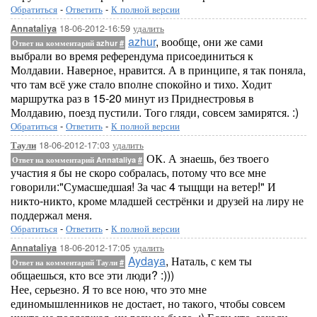
Обратиться
-
Ответить
-
К полной версии
18-06-2012-16:59
удалить
Annataliya
azhur
, вообще, они же сами
Ответ на комментарий azhur
#
выбрали во время референдума присоединиться к
Молдавии. Наверное, нравится. А в принципе, я так поняла,
что там всё уже стало вполне спокойно и тихо. Ходит
маршрутка раз в 15-20 минут из Приднестровья в
Молдавию, поезд пустили. Того гляди, совсем замирятся. :)
Обратиться
-
Ответить
-
К полной версии
18-06-2012-17:03
удалить
Таули
ОК. А знаешь, без твоего
Ответ на комментарий Annataliya
#
участия я бы не скоро собралась, потому что все мне
говорили:"Сумасшедшая! За час 4 тыщщи на ветер!" И
никто-никто, кроме младшей сестрёнки и друзей на лиру не
поддержал меня.
Обратиться
-
Ответить
-
К полной версии
18-06-2012-17:05
удалить
Annataliya
Aydaya
, Наталь, с кем ты
Ответ на комментарий Таули
#
общаешься, кто все эти люди? :)))
Нее, серьезно. Я то все ною, что это мне
единомышленников не достает, но такого, чтобы совсем