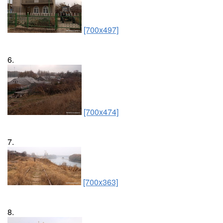
[700x497]
6.
[700x474]
7.
[700x363]
8.