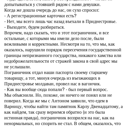
допытываться у стоявшей рядом с нами девушки.
Когда же дошла очередь до нас, он сухо спросил:
- А регистрационные карточки есть?
- Нет, мы всего лишь час назад въехали в Приднестровье.
- Выходите, будем разбираться.
Впрочем, надо сказать, что и этот пограничник, и все
остальные, с которыми мы имели дело после, были
вежливыми и корректными. Несмотря на то, что мы, как
оказалось, нарушили порядок пересечения государственной
границы непризнанного государства, никакого хамства или
недоброжелательности от стражей закона в свой адрес мы
не услышали.
Пограничник отдал наши паспорта своему старшему
товарищу, а тот, минуя очередь из въезжающих в
Приднестровье молдаван, провел нас в вагончик.
- Как вы вообще сюда попали? - был первый вопрос.
Мы объяснили. Но, похоже, он ничего не понял или не
поверил. Когда же мы с Антоном заявили, что едем в
Варницу, чтобы найти там памятник Карлу Двенадцатому, а
как найдем, так сразу вернемся обратно (и это была
истинная правда), пограничник воззрился на нас, как на
ненормальных, но спорить не стал. В общем, оказалось, что