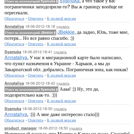
Syamuka
, а что такое у вас
Ответ на комментарий Syamuka
#
пограничники заподозрили-то? Вы ж границу вообще не
пересекали.
Обратиться
-
Ответить
-
К полной версии
18-06-2012-18:18
удалить
Annataliya
JBekkie
, да ладно, Юль, тоже мне,
Ответ на комментарий JBekkie
#
потеря... Но все равно спасибо. :))
Обратиться
-
Ответить
-
К полной версии
18-06-2012-18:41
удалить
Syamuka
Annataliya
, У нас в миграционной карте было написано,
что пункт назначения в Украине - Харьков, а мы до
Закарпатской обл. добрались. Пограничная зона, как-никак!
Обратиться
-
Ответить
-
К полной версии
18-06-2012-18:43
удалить
Annataliya
Аааа! :)) Ну, это да,
Ответ на комментарий Syamuka
#
подозрительно как-то. :)))
Обратиться
-
Ответить
-
К полной версии
18-06-2012-18:50
удалить
Syamuka
Annataliya
, :))) А мне даже интересно стало)))
Обратиться
-
Ответить
-
К полной версии
18-06-2012-18:50
удалить
product_manager
Интересный рассказ, про Мазепу и Карла не знала. Спасибо!