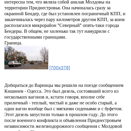
интересна тем, что являла собой анклав Молдовы на
территории Приднестровья. Она начиналась сразу за
окраиной Бендер, где был установлен пограничный КПП, и
заканчивалась через пару километров другим КПП, за коим
располагался микрорайон "Северный" опять-таки города
Бендеры. В общем, не хиленько так тут намудрили с
государственными границами.
Граница.
[700x378]
Добираться до Варницы мы решили на поезде сообщением
Кишинев - Одесса. Это был дизель, состоявший всего из
нескольких вагонов и, кстати говоря, вполне себе
приличный - теплый, чистый и даже не особо старый, а
один вагон вообще был с мягкими сиденьями и с буфетом.
Этот дизель запустили только в прошлом году. До этого
после военного конфликта и объявления Приднестровьем
независимости железнодорожного сообщения с Молдовой