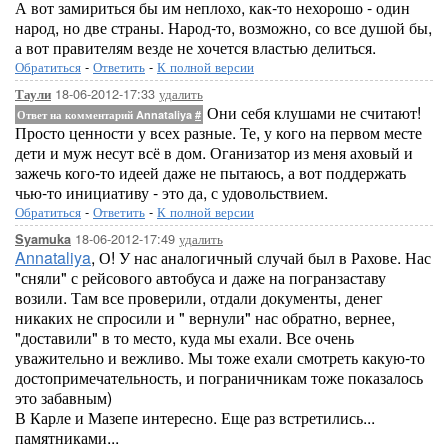
А вот замириться бы им неплохо, как-то нехорошо - один
народ, но две страны. Народ-то, возможно, со все душой бы,
а вот правителям везде не хочется властью делиться.
Обратиться
-
Ответить
-
К полной версии
18-06-2012-17:33
удалить
Таули
Они себя клушами не считают!
Ответ на комментарий Annataliya
#
Просто ценности у всех разные. Те, у кого на первом месте
дети и муж несут всё в дом. Оганизатор из меня аховый и
зажечь кого-то идеей даже не пытаюсь, а вот поддержать
чью-то инициативу - это да, с удовольствием.
Обратиться
-
Ответить
-
К полной версии
18-06-2012-17:49
удалить
Syamuka
Annataliya
, О! У нас аналогичный случай был в Рахове. Нас
"сняли" с рейсового автобуса и даже на погранзаставу
возили. Там все проверили, отдали документы, денег
никаких не спросили и " вернули" нас обратно, вернее,
"доставили" в то место, куда мы ехали. Все очень
уважительно и вежливо. Мы тоже ехали смотреть какую-то
достопримечательность, и пограничникам тоже показалось
это забавным)
В Карле и Мазепе интересно. Еще раз встретились...
памятниками...