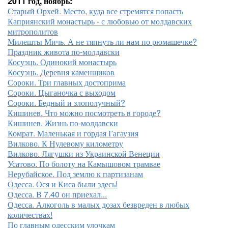
2011 год, ноябрь:
Старый Орхей. Место, куда все стремятся попасть
Каприянский монастырь - с любовью от молдавских
митрополитов
Милешты Мичь. А не тяпнуть ли нам по рюмашечке?
Праздник живота по-молдавски
Косуэць. Одинокий монастырь
Косуэць. Деревня каменщиков
Сороки. Три главных достоприма
Сороки. Цыганочка с выходом
Сороки. Бедный и злополучный?
Кишинев. Что можно посмотреть в городе?
Кишинев. Жизнь по-молдавски
Комрат. Маленькая и гордая Гагаузия
Вилково. К Нулевому километру
Вилково. Лягушки из Украинской Венеции
Усатово. По болоту на Камышовом трамвае
Нерубайское. Под землю к партизанам
Одесса. Ося и Киса были здесь!
Одесса. В 7.40 он приехал...
Одесса. Алкоголь в малых дозах безвреден в любых
количествах!
По главным одесским улочкам