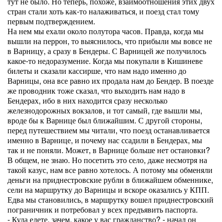
тут не было. Но теперь, похоже, взаимоотношения этих двух
стран стали хоть как-то налаживаться, и поезд стал тому
первым подтверждением.
На нем мы ехали около полутора часов. Правда, когда мы
вышли на перрон, то выяснилось, что прибыли мы вовсе не
в Варницу, а сразу в Бендеры. С Варницей же получилось
какое-то недоразумение. Когда мы покупали в Кишиневе
билеты и сказали кассирше, что нам надо именно до
Варницы, она все равно их продала нам до Бендер. В поезде
же проводник тоже сказал, что выходить нам надо в
Бендерах, ибо в них находится сразу несколько
железнодорожных вокзалов, и тот самый, где вышли мы,
вроде бы к Варнице был ближайшим. С другой стороны,
перед путешествием мы читали, что поезд останавливается
именно в Варнице, и почему нас ссадили в Бендерах, мы
так и не поняли. Может, в Варнице больше нет остановки?
В общем, не знаю. Но посетить это село, даже несмотря на
такой казус, нам все равно хотелось. А потому мы обменяли
деньги на приднестровские рубли в ближайшем обменнике,
сели на маршрутку до Варницы и вскоре оказались у КПП.
Едва мы становились, в маршрутку вошел приднестровский
пограничник и потребовал у всех предъявить паспорта.
- Куда едете, зачем, какое у вас гражданство? - начал он