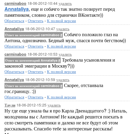
18-06-2012-10:44
удалить
carminaboo
Annataliya
, еще и собачго так знатно позирует перед
памятником, словно для странички ВКонтакте))
Обратиться
-
Ответить
-
К полной версии
18-06-2012-10:47
удалить
Annataliya
Собачго положило глаз на
Ответ на комментарий carminaboo
#
Антона, однозначно. Бедный муж, спасся почти бегством))
Обратиться
-
Ответить
-
К полной версии
18-06-2012-10:53
удалить
carminaboo
Требовала усыновления и
Ответ на комментарий Annataliya
#
законной эмиграции в Москву?)))
Обратиться
-
Ответить
-
К полной версии
18-06-2012-10:59
удалить
Annataliya
Скорее, отстаивала
Ответ на комментарий carminaboo
#
гос.границу. :))
Обратиться
-
Ответить
-
К полной версии
18-06-2012-15:25
удалить
Таули
Ну где еще узнала бы я про Карла Двенадцатого? :) Наталь,
молодчины вы с Антоном! Не каждый решится поехать в
село смотреть памятники и далеко не все будут об этом
рассказывать. Спасибо тебе за интересные рассказы!