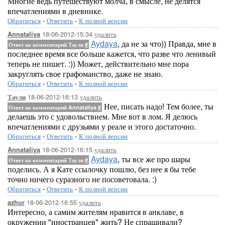
Многие ведь путешествуют молча, в смысле, не делятся
впечатлениями в дневнике.
Обратиться
-
Ответить
-
К полной версии
18-06-2012-15:34
удалить
Annataliya
Aydaya
, да не за что)) Правда, мне в
Ответ на комментарий Таули
#
последнее время все больше кажется, что разве что ленивый
теперь не пишет. :)) Может, действительно мне пора
закруглять свое графоманство, даже не знаю.
Обратиться
-
Ответить
-
К полной версии
18-06-2012-16:13
удалить
Таули
Нее, писать надо! Тем более, ты
Ответ на комментарий Annataliya
#
делаешь это с удовольствием. Мне вот в лом. Я делюсь
впечатлениями с друзьями у реале и этого достаточно.
Обратиться
-
Ответить
-
К полной версии
18-06-2012-16:15
удалить
Annataliya
Aydaya
, ты все же про шары
Ответ на комментарий Таули
#
поделись. А я Кате ссылочку пошлю, без нее я бы тебе
точно ничего суразного не посоветовала. :)
Обратиться
-
Ответить
-
К полной версии
18-06-2012-16:55
удалить
azhur
Интересно, а самим жителям нравится в анклаве, в
окружении "иностранцев" жить? Не спрашивали?