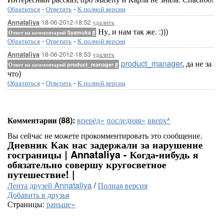
Обратиться
-
Ответить
-
К полной версии
18-06-2012-18:52
удалить
Annataliya
Ну, и нам так же. :)))
Ответ на комментарий Syamuka
#
Обратиться
-
Ответить
-
К полной версии
18-06-2012-18:53
удалить
Annataliya
product_manager
, да не за
Ответ на комментарий product_manager
#
что)
Обратиться
-
Ответить
-
К полной версии
Комментарии (88):
вперёд»
последняя»
вверх^
Вы сейчас не можете прокомментировать это сообщение.
Дневник Как нас задержали за нарушение
госграницы | Annataliya - Когда-нибудь я
обязательно совершу кругосветное
путешествие! |
Лента друзей Annataliya
/
Полная версия
Добавить в друзья
Страницы:
раньше»