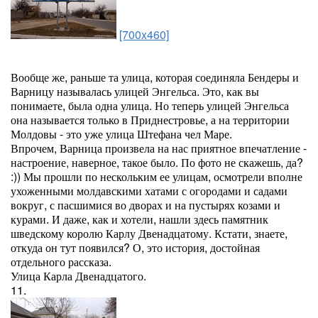
[700x460]
Вообще же, раньше та улица, которая соединяла Бендеры и
Варницу называлась улицей Энгельса. Это, как вы
понимаете, была одна улица. Но теперь улицей Энгельса
она называется только в Приднестровье, а на территории
Молдовы - это уже улица Штефана чел Маре.
Впрочем, Варница произвела на нас приятное впечатление -
настроение, наверное, такое было. По фото не скажешь, да?
:)) Мы прошли по нескольким ее улицам, осмотрели вполне
ухоженными молдавскими хатами с огородами и садами
вокруг, с пасшимися во дворах и на пустырях козами и
курами. И даже, как и хотели, нашли здесь памятник
шведскому королю Карлу Двенадцатому. Кстати, знаете,
откуда он тут появился? О, это история, достойная
отдельного рассказа.
Улица Карла Двенадцатого.
11.