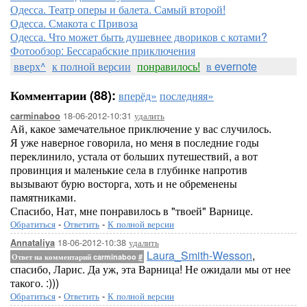
Одесса. Театр оперы и балета. Самый второй!
Одесса. Смакота с Привоза
Одесса. Что может быть душевнее двориков с котами?
Фотообзор: Бессарабские приключения
вверх^
к полной версии
понравилось!
в evernote
Комментарии (88):
вперёд»
последняя»
18-06-2012-10:31
удалить
carminaboo
Ай, какое замечательное приключение у вас случилось.
Я уже наверное говорила, но меня в последние годы
переклинило, устала от больших путешествий, а вот
провинция и маленькие села в глубинке напротив
вызывают бурю восторга, хоть и не обременены
памятниками.
Спасибо, Нат, мне понравилось в "твоей" Варнице.
Обратиться
-
Ответить
-
К полной версии
18-06-2012-10:38
удалить
Annataliya
Laura_Smith-Wesson
,
Ответ на комментарий carminaboo
#
спасибо, Ларис. Да уж, эта Варница! Не ожидали мы от нее
такого. :)))
Обратиться
-
Ответить
-
К полной версии