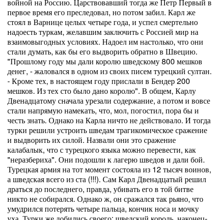
войной на Россию. Царствовавший тогда же Петр Первый в
первое время его преследовал, но потом забил. Карл же
стоял в Варнице целых четыре года, и успел смертельно
надоесть туркам, желавшим заключить с Россией мир на
взаимовыгодных условиях. Надоел им настолько, что они
стали думать, как бы его выдворить обратно в Швецию.
"Прошлому году мы дали королю шведскому 800 мешков
денег, - жаловался в одном из своих писем турецкий султан.
- Кроме тех, в настоящем году прислали в Бендер 200
мешков. Из тех сто было дано королю". В общем, Карлу
Двенадцатому сначала урезали содержание, а потом и вовсе
стали напрямую намекать, что, мол, погостил, пора бы и
честь знать. Однако на Карла ничто не действовало. И тогда
турки решили устроить шведам трагикомическое сражение
и выдворить их силой. Назвали они это сражение
калабалык, что с турецкого языка можно перевести, как
"неразбериха". Они подошли к лагерю шведов и дали бой.
Турецкая армия на тот момент состояла из 12 тысяч воинов,
а шведская всего из ста (!!!). Сам Карл Двенадцатый решил
драться до последнего, правда, убивать его в той битве
никто не собирался. Однако ж, он сражался так рьяно, что
умудрился потерять четыре пальца, кончик носа и мочку
уха. Турки же добились своего: шведский король, наконец-