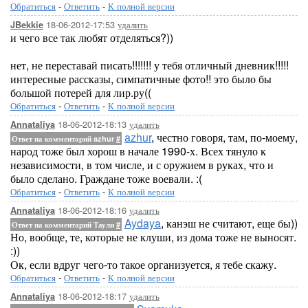
Обратиться
-
Ответить
-
К полной версии
18-06-2012-17:53
удалить
JBekkie
и чего все так любят отделяться?))
нет, не переставай писать!!!!!!! у тебя отличный дневник!!!!!
интересные рассказы, симпатичные фото!! это было бы
большой потерей для лир.ру((
Обратиться
-
Ответить
-
К полной версии
18-06-2012-18:13
удалить
Annataliya
azhur
, честно говоря, там, по-моему,
Ответ на комментарий azhur
#
народ тоже был хорош в начале 1990-х. Всех тянуло к
независимости, в том числе, и с оружием в руках, что и
было сделано. Граждане тоже воевали. :(
Обратиться
-
Ответить
-
К полной версии
18-06-2012-18:16
удалить
Annataliya
Aydaya
, канэш не считают, еще бы))
Ответ на комментарий Таули
#
Но, вообще, те, которые не клуши, из дома тоже не выносят.
:))
Ок, если вдруг чего-то такое организуется, я тебе скажу.
Обратиться
-
Ответить
-
К полной версии
18-06-2012-18:17
удалить
Annataliya