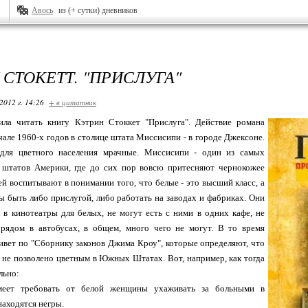
Авось
из (+ сутки) дневников
 СТОКЕТТ. "ПРИСЛУГА"
2012 г. 14:26
+ в цитатник
ила читать книгу Кэтрин Стоккет "Прислуга". Действие романа
чале 1960-х годов в столице штата Миссисипи - в городе Джексоне.
для цветного населения мрачные. Миссисипи - один из самых
 штатов Америки, где до сих пор вовсю притесняют чернокожее
тей воспитывают в понимании того, что белые - это высший класс, а
 быть либо прислугой, либо работать на заводах и фабриках. Они
 в кинотеатры для белых, не могут есть с ними в одних кафе, не
 рядом в автобусах, в общем, много чего не могут. В то время
вет по "Сборнику законов Джима Кроу", которые определяют, что
о не позволено цветным в Южных Штатах. Вот, например, как тогда
льно:
меет требовать от белой женщины ухаживать за больными в
находятся негры.