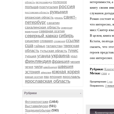
нетерпимости, а
полезное
область
петрозаводск
россия
польша
португалия
книгу своим име
румыния
ростовская область
служанок догадаю
санкт-
рязанская область
рязань
Роман состоит и
петербург
сахалин
что интересно, 
сахалинская область
северная
мисс Скитер язы
северная осетия
македония
сибирь
северный кавказ
В целом, книга 
ссылки
сицилия
словакия
Кстати, полгода
словения
сша
тверская
татарстан
таймыр
сказать, что эт
область
тунис
тульская область
героев представ
украина
уганда
турция
урал
оно интереснее.
финляндия
франция
чехия
швеция
чили
чечня
швейцария
Рубрики:
Книги
южная корея
эстония
эфиопия
Метки:
сша
япония
ярославль
ява
южная осетия
ярославская область
Процитировано
1 раз
Понравилось:
1 польз
Рубрики
-
Фоторепортажи
(1464)
Выставки/музеи
(591)
Традиции/обычаи
(590)
Комментироват