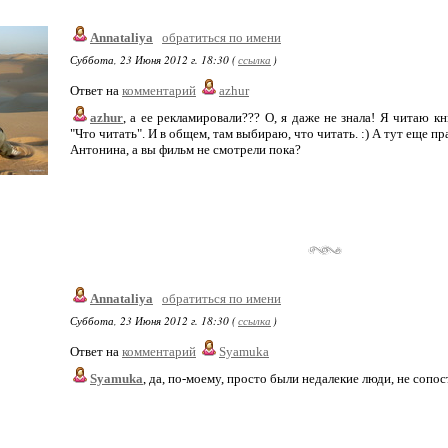
Annataliya
обратиться по имени
Суббота, 23 Июня 2012 г. 18:30 (
ссылка
)
Ответ на
комментарий
azhur
azhur
, а ее рекламировали??? О, я даже не знала! Я читаю
"Что читать". И в общем, там выбираю, что читать. :) А тут еще п
Антонина, а вы фильм не смотрели пока?
Annataliya
обратиться по имени
Суббота, 23 Июня 2012 г. 18:30 (
ссылка
)
Ответ на
комментарий
Syamuka
Syamuka
, да, по-моему, просто были недалекие люди, не сопос