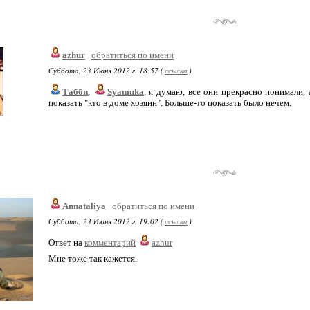
azhur
обратиться по имени
Суббота, 23 Июня 2012 г. 18:57 (
ссылка
)
Табби
,
Syamuka
, я думаю, все они прекрасно понимали,
показать "кто в доме хозяин". Больше-то показать было нечем.
Annataliya
обратиться по имени
Суббота, 23 Июня 2012 г. 19:02 (
ссылка
)
Ответ на
комментарий
azhur
Мне тоже так кажется.