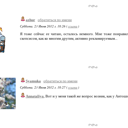
azhur
обратиться по имени
Суббота, 23 Июня 2012 г. 18:26 (
ссылка
)
Я тоже сейчас ее читаю, осталось немного. Мне тоже понравил
скепсисом, как ко многим другим, активно рекламируемым...
Syamuka
обратиться по имени
Суббота, 23 Июня 2012 г. 18:27 (
ссылка
)
Annataliya
, Вот и у меня такой же вопрос возник, как у Антош