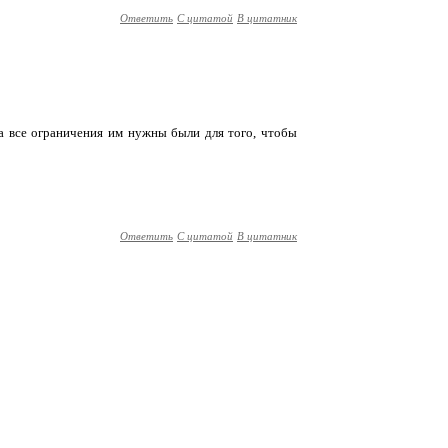
Ответить
С цитатой
В цитатник
 а все ограничения им нужны были для того, чтобы
Ответить
С цитатой
В цитатник