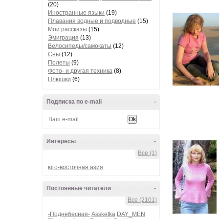
(20)
Иностранные языки
(19)
Плавания водные и подводные
(15)
Мои рассказы
(15)
Эмиграция
(13)
Велосипеды/самокаты
(12)
Сны
(12)
Полеты
(9)
Фото- и другая техника
(8)
Плюшки
(6)
Подписка по e-mail
-
Интересы
-
Все (1)
юго-восточная азия
Постоянные читатели
-
Все (2101)
-Поднебесная-
Assketka
DAY_MEN