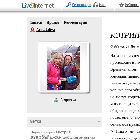
Регистрация
Вход
Рейтинги
Записи
Друзья
Комментарии
Annataliya
КЭТРИН
Суббота, 23 Июня 
На днях законч
происходит в на
Времена стоят 
консервативных
население, а де
черные способны
не могут ходить
В друзья
могут садиться
общество еще жи
позволено, а чт
Метки
-
считалось прави
"- Никто не с
австрия
Пермский край
азербайджан
албания
аргентина
помещении, где 