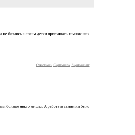
ни не боялись к своим детям приглашать темнокожих
Ответить
С цитатой
В цитатник
емя больше никто не шел. А работать самим им было