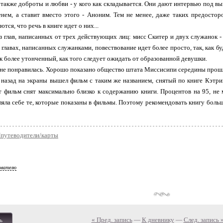
 также доброты и любви - у кого как складывается. Они дают интервью под 
нем, а ставит вместо этого - Аноним. Тем не менее, даже таких предостор
тся, что речь в книге идет о них...
з глав, написанных от трех действующих лиц: мисс Скитер и двух служанок 
в главах, написанных служанками, повествование идет более просто, так, как б
к более утонченный, как того следует ожидать от образованной девушки.
мне понравилась. Хорошо показано общество штата Миссисипи середины прошло
 назад на экраны вышел фильм с таким же названием, снятый по книге Кэтри
от фильм снят максимально близко к содержанию книги. Процентов на 95, не м
ляла себе те, которые показаны в фильмы. Поэтому рекомендовать книгу больше
/путеводители/карты
ователю
« Пред. запись
—
К дневнику
—
След. запись 
ь