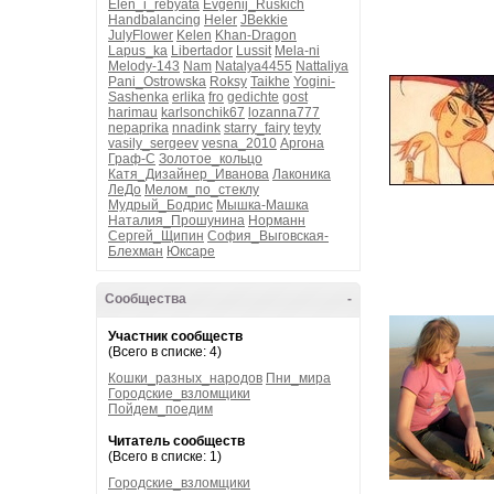
Elen_i_rebyata
Evgenij_Ruskich
Handbalancing
Heler
JBekkie
JulyFlower
Kelen
Khan-Dragon
Lapus_ka
Libertador
Lussit
Mela-ni
Melody-143
Nam
Natalya4455
Nattaliya
Pani_Ostrowska
Roksy
Taikhe
Yogini-
Sashenka
erlika
fro
gedichte
gost
harimau
karlsonchik67
lozanna777
nepaprika
nnadink
starry_fairy
teyty
vasily_sergeev
vesna_2010
Аргона
Граф-С
Золотое_кольцо
Катя_Дизайнер_Иванова
Лаконика
ЛеДо
Мелом_по_стеклу
Мудрый_Бодрис
Мышка-Машка
Наталия_Прошунина
Норманн
Сергей_Щипин
София_Выговская-
Блехман
Юксаре
Сообщества
-
Участник сообществ
(Всего в списке: 4)
Кошки_разных_народов
Пни_мира
Городские_взломщики
Пойдем_поедим
Читатель сообществ
(Всего в списке: 1)
Городские_взломщики