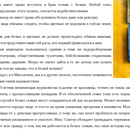
к имеет право вступать в брак только с белым. Любой союз,
арушение этого пункта, считается недействительным.
махер не имеет права обслуживать белую даму или девушку.
 лица обязаны следить, чтобы цветных не хоронили в той же земле,
и для белых и цветных не должно происходить обмена книгами;
тся представителями той расы, кто первый прикоснулся к ним.
ым запрещено пользоваться одними и теми же водоразборными
отеатрами, общественными туалетами, бейсбольными стадионами,
ками, цирками. Негры не смеют зайти в ту же аптеку или купить
в том же окошке, что и белый человек".
идут, и в Миссисипи, как и в других штатах, постепенно появляются
ия таким неравенством.
3-летняя начинающая журналистка и далеко не красавица, точнее, не такая, ка
ичем, с прогрессивными взглядами. В ее обеспеченной семье тоже есть черная
слугой в белых семьях могут складываться ой, как по-разному. Может возникн
чается гораздо чаще, и что-то на грани унижения, презрения и ненависти. Мож
гляды-то у девушки прогрессивные, к тому же, она хочет пробиться на попр
еменам рискованную и опасную. Мисс Скитер убеждает тринадцать чернокож
т всю правду о том, как им работается в белых семьях, все свои истории го