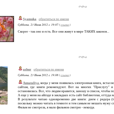
Syamuka
обратиться по имени
Суббота, 23 Июня 2012 г. 19:07 (
ссылка
)
Скорее - так оно и есть. Все они живут в мире ТАКИХ законов...
azhur
обратиться по имени
Суббота, 23 Июня 2012 г. 19:08 (
ссылка
)
Annataliya
, когда у меня появилась электронная книга, встал в
сайтам, где книги рекомендуют. Вот на многих "Прислугу" 
остановилась. Все, что людям нравится, заношу в список, чтобы по
А еще у меня на айпэде в закладках есть сайт библиотеки, оттуда н
В результате читаю одновременно две книги: днем с ридера (т
поскольку можно читать в темноте и тем самым не мешать мужу сп
Фильм не смотрела, я мало фильмов смотрю - некогда.