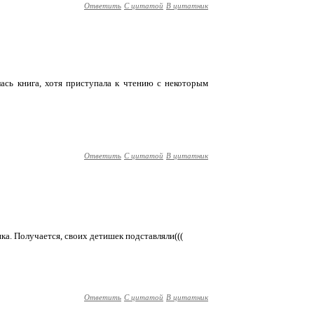
Ответить
С цитатой
В цитатник
ась книга, хотя приступала к чтению с некоторым
Ответить
С цитатой
В цитатник
ика. Получается, своих детишек подставляли(((
Ответить
С цитатой
В цитатник