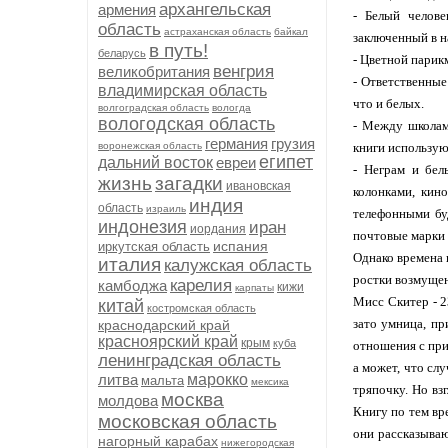
архангельская
армения
- Белый челове
область
астраханская область
байкал
заключенный в н
в путь!
беларусь
- Цветной парик
венгрия
великобритания
- Ответственные
владимирская область
что и белых.
волгоградская область
вологда
вологодская область
- Между школам
германия
грузия
воронежская область
книги использую
египет
дальний восток
евреи
- Неграм и бел
жизнь
загадки
ивановская
колонками, кин
индия
область
израиль
телефонными буд
индонезия
иран
иордания
почтовые марки 
испания
иркутская область
Однако времена 
италия
калужская область
ростки возмущен
карелия
камбоджа
кижи
карпаты
Мисс Скитер - 2
китай
костромская область
зато умница, пр
краснодарский край
красноярский край
крым
куба
отношения с при
ленинградская область
а может, что слу
литва
марокко
мальта
мексика
тряпочку. Но вз
москва
молдова
Книгу по тем вр
московская область
они рассказываю
нагорный карабах
нижегородская