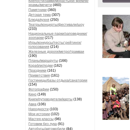
Крепости/замки/монастыри/ кремли/
храмы/мечети
(460)
Памятники
(360)
Детская тема
(307)
Блюда/кухня
(250)
Театры/концерты/фестивали/шоу
(233)
Национальные парки/заповедники/
зоопарки
(217)
Игры/конкурсы/тесты/ рейтинги/
голосования
(214)
Железные дороги/метро/трамваи
(190)
Планы/маршруты
(166)
Корабли/лодки
(162)
Праздники
(161)
Приветствия
(161)
Гостиницы/базы отдыха/санатории
(154)
Фотографии
(150)
Кино
(149)
Книги/путеводители/карты
(138)
Авиа
(106)
Народности
(103)
Мои истории
(102)
Мастер-классы
(96)
Готовим без лука
(91)
Автобусы/автомобили
(84)