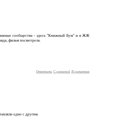
 книжные сообщества - здесь "Книжный Бум" и в ЖЖ
равда, фильм посмотрела.
Ответить
С цитатой
В цитатник
тавляли одно с другим.