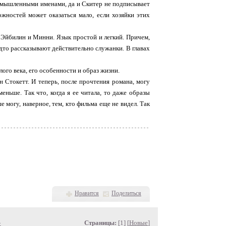
вымышленными именами, да и Скитер не подписывает
ожностей может оказаться мало, если хозяйки этих
- Эйбилин и Минни. Язык простой и легкий. Причем,
удто рассказывают действительно служанки. В главах
го века, его особенности и образ жизни.
н Стокетт. И теперь, после прочтения романа, могу
еньше. Так что, когда я ее читала, то даже образы
 могу, наверное, тем, кто фильма еще не видел. Так
Нравится
Поделиться
»
Страницы:
[1] [
Новые
]