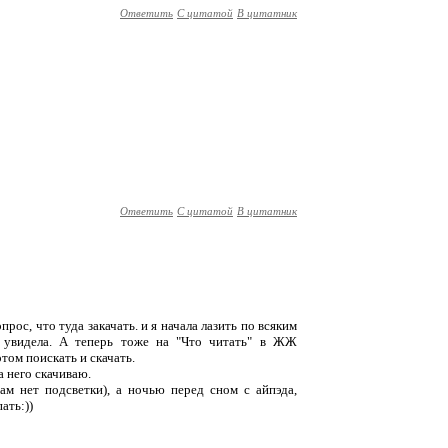
Ответить
С цитатой
В цитатник
Ответить
С цитатой
В цитатник
опрос, что туда закачать. и я начала лазить по всяким
и увидела. А теперь тоже на "Что читать" в ЖЖ
том поискать и скачать.
а него скачиваю.
ам нет подсветки), а ночью перед сном с айпэда,
ать:))