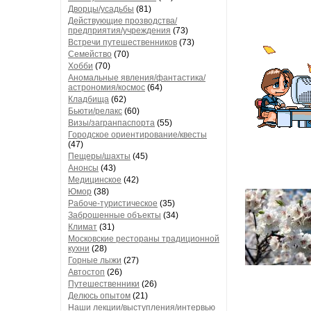
Дворцы/усадьбы
(81)
Действующие прозводства/
предприятия/учреждения
(73)
Встречи путешественников
(73)
Семейство
(70)
Хобби
(70)
Аномальные явления/фантастика/
астрономия/космос
(64)
Кладбища
(62)
Бьюти/релакс
(60)
Визы/загранпаспорта
(55)
Городское ориентирование/квесты
(47)
Пещеры/шахты
(45)
Анонсы
(43)
Медицинское
(42)
Юмор
(38)
Рабоче-туристическое
(35)
Заброшенные объекты
(34)
Климат
(31)
Московские рестораны традиционной
кухни
(28)
Горные лыжи
(27)
Автостоп
(26)
Путешественники
(26)
Делюсь опытом
(21)
Наши лекции/выступления/интервью