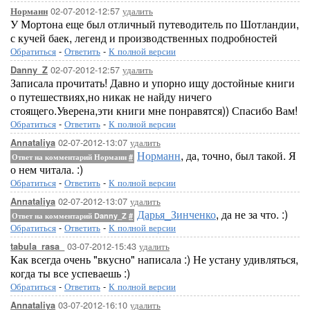
02-07-2012-12:57
удалить
Норманн
У Мортона еще был отличный путеводитель по Шотландии,
с кучей баек, легенд и производственных подробностей
Обратиться
-
Ответить
-
К полной версии
02-07-2012-12:57
удалить
Danny_Z
Записала прочитать! Давно и упорно ищу достойные книги
о путешествиях,но никак не найду ничего
стоящего.Уверена,эти книги мне понравятся)) Спасибо Вам!
Обратиться
-
Ответить
-
К полной версии
02-07-2012-13:07
удалить
Annataliya
Норманн
, да, точно, был такой. Я
Ответ на комментарий Норманн
#
о нем читала. :)
Обратиться
-
Ответить
-
К полной версии
02-07-2012-13:07
удалить
Annataliya
Дарья_Зинченко
, да не за что. :)
Ответ на комментарий Danny_Z
#
Обратиться
-
Ответить
-
К полной версии
03-07-2012-15:43
удалить
tabula_rasa_
Как всегда очень "вкусно" написала :) Не устану удивляться,
когда ты все успеваешь :)
Обратиться
-
Ответить
-
К полной версии
03-07-2012-16:10
удалить
Annataliya