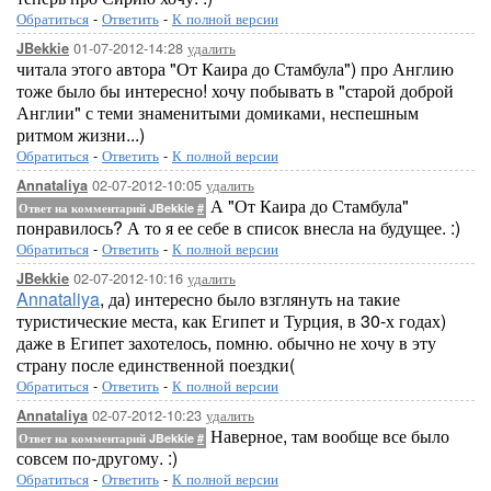
Обратиться
-
Ответить
-
К полной версии
01-07-2012-14:28
удалить
JBekkie
читала этого автора "От Каира до Стамбула") про Англию
тоже было бы интересно! хочу побывать в "старой доброй
Англии" с теми знаменитыми домиками, неспешным
ритмом жизни...)
Обратиться
-
Ответить
-
К полной версии
02-07-2012-10:05
удалить
Annataliya
А "От Каира до Стамбула"
Ответ на комментарий JBekkie
#
понравилось? А то я ее себе в список внесла на будущее. :)
Обратиться
-
Ответить
-
К полной версии
02-07-2012-10:16
удалить
JBekkie
Annataliya
, да) интересно было взглянуть на такие
туристические места, как Египет и Турция, в 30-х годах)
даже в Египет захотелось, помню. обычно не хочу в эту
страну после единственной поездки(
Обратиться
-
Ответить
-
К полной версии
02-07-2012-10:23
удалить
Annataliya
Наверное, там вообще все было
Ответ на комментарий JBekkie
#
совсем по-другому. :)
Обратиться
-
Ответить
-
К полной версии