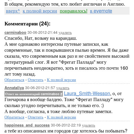
В общем, рекомендую тем, кто любит англичан и Англию.
вверх^
к полной версии
понравилось!
в evernote
Комментарии (24):
30-06-2012-21:44
удалить
carminaboo
Спасибо, Нат, возьму на карандаш.
А мне одинаково интересны путевые записки, как
современные, так и покрывшиеся пылью времен. Я бы даже
сказала, что современным как раз и не свойственен высокий
литературный слог. Я вот "Фрегат Паллада" могу
перечитывать неоднократно, хоть и писалось это почти 160
лет тому назад.
Обратиться
-
Ответить
-
К полной версии
30-06-2012-21:57
удалить
Annataliya
Laura_Smith-Wesson
, о, от
Ответ на комментарий carminaboo
#
Гончарова я вообще балдею. Тоже "Фрегат Палладу" могу
сколько угодно перечитывать, и не только его. :)
А вообще, согласна, я тоже люблю путевые заметки.
Обратиться
-
Ответить
-
К полной версии
30-06-2012-22:19
удалить
happiness_and_success
а тебе из описанных им городов где хотелось бы побывать?