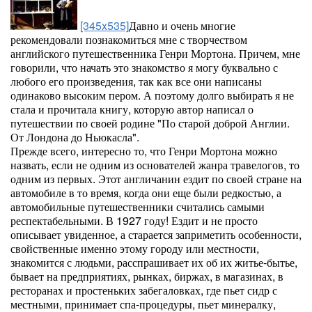
[345x535]
Давно и очень многие
рекомендовали познакомиться мне с творчеством
английского путешественника Генри Мортона. Причем, мне
говорили, что начать это знакомство я могу буквально с
любого его произведения, так как все они написаны
одинаково высоким пером. А поэтому долго выбирать я не
стала и прочитала книгу, которую автор написал о
путешествии по своей родине "По старой доброй Англии.
От Лондона до Ньюкасла".
Прежде всего, интересно то, что Генри Мортона можно
назвать, если не одним из основателей жанра травелогов, то
одним из первых. Этот англичанин ездит по своей стране на
автомобиле в то время, когда они еще были редкостью, а
автомобильные путешественники считались самыми
респектабельными. В 1927 году! Ездит и не просто
описывает увиденное, а старается заприметить особенности,
свойственные именно этому городу или местности,
знакомится с людьми, расспрашивает их об их житье-бытье,
бывает на предприятиях, рынках, биржах, в магазинах, в
ресторанах и простеньких забегаловках, где пьет сидр с
местными, принимает спа-процедуры, пьет минералку,