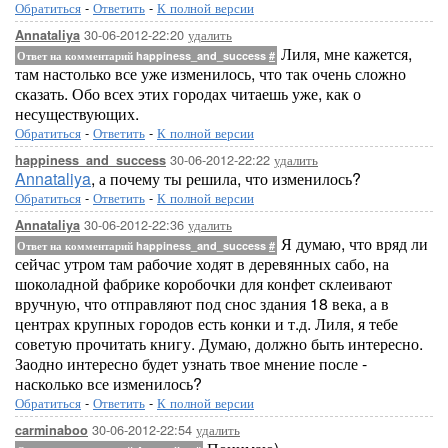
Обратиться
-
Ответить
-
К полной версии
30-06-2012-22:20
удалить
Annataliya
Лиля, мне кажется,
Ответ на комментарий happiness_and_success
#
там настолько все уже изменилось, что так очень сложно
сказать. Обо всех этих городах читаешь уже, как о
несуществующих.
Обратиться
-
Ответить
-
К полной версии
30-06-2012-22:22
удалить
happiness_and_success
Annataliya
, а почему ты решила, что изменилось?
Обратиться
-
Ответить
-
К полной версии
30-06-2012-22:36
удалить
Annataliya
Я думаю, что вряд ли
Ответ на комментарий happiness_and_success
#
сейчас утром там рабочие ходят в деревянных сабо, на
шоколадной фабрике коробочки для конфет склеивают
вручную, что отправляют под снос здания 18 века, а в
центрах крупных городов есть конки и т.д. Лиля, я тебе
советую прочитать книгу. Думаю, должно быть интересно.
Заодно интересно будет узнать твое мнение после -
насколько все изменилось?
Обратиться
-
Ответить
-
К полной версии
30-06-2012-22:54
удалить
carminaboo