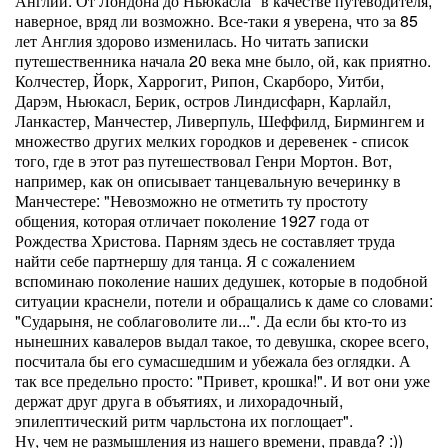
Англии. От Лондона до Ньюкасла" в качестве путеводителя,
наверное, вряд ли возможно. Все-таки я уверена, что за 85
лет Англия здорово изменилась. Но читать записки
путешественника начала 20 века мне было, ой, как приятно.
Колчестер, Йорк, Харрогит, Рипон, Скарборо, Уитби,
Дарэм, Ньюкасл, Берик, остров Линдисфарн, Карлайл,
Ланкастер, Манчестер, Ливерпуль, Шеффилд, Бирмингем и
множество других мелких городков и деревенек - список
того, где в этот раз путешествовал Генри Мортон. Вот,
например, как он описывает танцевальную вечеринку в
Манчестере: "Невозможно не отметить ту простоту
общения, которая отличает поколение 1927 года от
Рождества Христова. Парням здесь не составляет труда
найти себе партнершу для танца. Я с сожалением
вспоминаю поколение наших дедушек, которые в подобной
ситуации краснели, потели и обращались к даме со словами:
"Сударыня, не соблаговолите ли...". Да если бы кто-то из
нынешних кавалеров выдал такое, то девушка, скорее всего,
посчитала бы его сумасшедшим и убежала без оглядки. А
так все предельно просто: "Привет, крошка!". И вот они уже
держат друг друга в объятиях, и лихорадочный,
эпилептический ритм чарльстона их поглощает".
Ну, чем не размышления из нашего времени, правда? :))