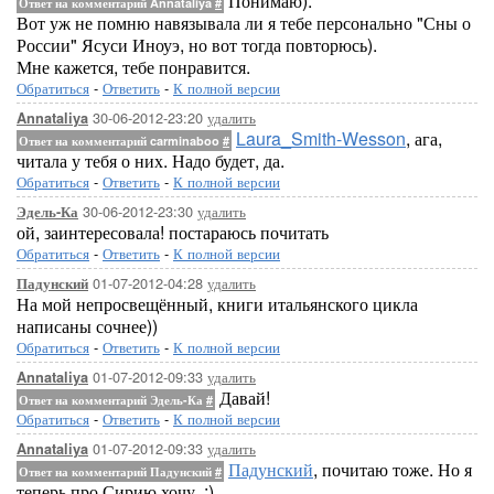
Понимаю).
Ответ на комментарий Annataliya
#
Вот уж не помню навязывала ли я тебе персонально "Сны о
России" Ясуси Иноуэ, но вот тогда повторюсь).
Мне кажется, тебе понравится.
Обратиться
-
Ответить
-
К полной версии
30-06-2012-23:20
удалить
Annataliya
Laura_Smith-Wesson
, ага,
Ответ на комментарий carminaboo
#
читала у тебя о них. Надо будет, да.
Обратиться
-
Ответить
-
К полной версии
30-06-2012-23:30
удалить
Эдель-Ка
ой, заинтересовала! постараюсь почитать
Обратиться
-
Ответить
-
К полной версии
01-07-2012-04:28
удалить
Падунский
На мой непросвещённый, книги итальянского цикла
написаны сочнее))
Обратиться
-
Ответить
-
К полной версии
01-07-2012-09:33
удалить
Annataliya
Давай!
Ответ на комментарий Эдель-Ка
#
Обратиться
-
Ответить
-
К полной версии
01-07-2012-09:33
удалить
Annataliya
Падунский
, почитаю тоже. Но я
Ответ на комментарий Падунский
#
теперь про Сирию хочу. :)