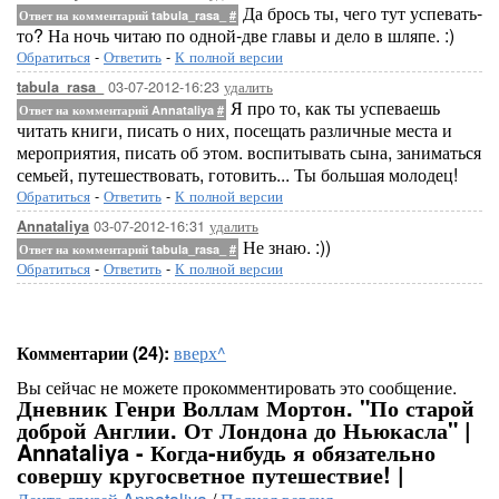
Да брось ты, чего тут успевать-
Ответ на комментарий tabula_rasa_
#
то? На ночь читаю по одной-две главы и дело в шляпе. :)
Обратиться
-
Ответить
-
К полной версии
03-07-2012-16:23
удалить
tabula_rasa_
Я про то, как ты успеваешь
Ответ на комментарий Annataliya
#
читать книги, писать о них, посещать различные места и
мероприятия, писать об этом. воспитывать сына, заниматься
семьей, путешествовать, готовить... Ты большая молодец!
Обратиться
-
Ответить
-
К полной версии
03-07-2012-16:31
удалить
Annataliya
Не знаю. :))
Ответ на комментарий tabula_rasa_
#
Обратиться
-
Ответить
-
К полной версии
Комментарии (24):
вверх^
Вы сейчас не можете прокомментировать это сообщение.
Дневник Генри Воллам Мортон. "По старой
доброй Англии. От Лондона до Ньюкасла" |
Annataliya - Когда-нибудь я обязательно
совершу кругосветное путешествие! |