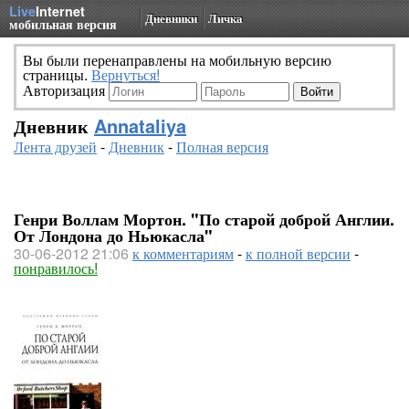
Live
Internet
Дневники
Личка
мобильная версия
Вы были перенаправлены на мобильную версию
страницы.
Вернуться!
Авторизация
Дневник
Annataliya
Лента друзей
-
Дневник
-
Полная версия
Генри Воллам Мортон. "По старой доброй Англии.
От Лондона до Ньюкасла"
30-06-2012 21:06
к комментариям
-
к полной версии
-
понравилось!