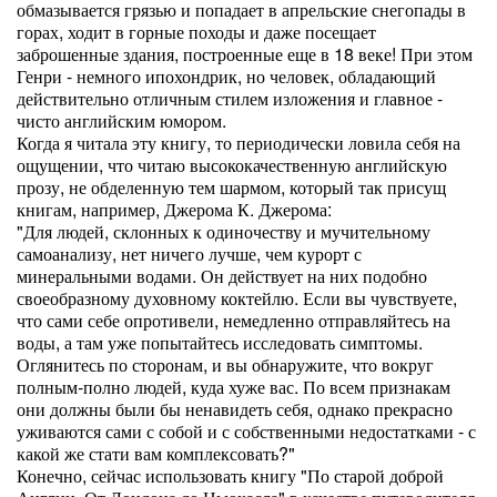
обмазывается грязью и попадает в апрельские снегопады в
горах, ходит в горные походы и даже посещает
заброшенные здания, построенные еще в 18 веке! При этом
Генри - немного ипохондрик, но человек, обладающий
действительно отличным стилем изложения и главное -
чисто английским юмором.
Когда я читала эту книгу, то периодически ловила себя на
ощущении, что читаю высококачественную английскую
прозу, не обделенную тем шармом, который так присущ
книгам, например, Джерома К. Джерома:
"Для людей, склонных к одиночеству и мучительному
самоанализу, нет ничего лучше, чем курорт с
минеральными водами. Он действует на них подобно
своеобразному духовному коктейлю. Если вы чувствуете,
что сами себе опротивели, немедленно отправляйтесь на
воды, а там уже попытайтесь исследовать симптомы.
Оглянитесь по сторонам, и вы обнаружите, что вокруг
полным-полно людей, куда хуже вас. По всем признакам
они должны были бы ненавидеть себя, однако прекрасно
уживаются сами с собой и с собственными недостатками - с
какой же стати вам комплексовать?"
Конечно, сейчас использовать книгу "По старой доброй