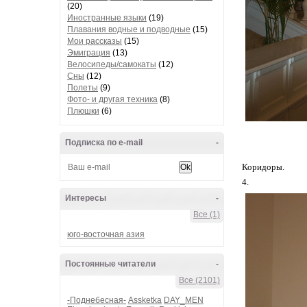
(20)
Иностранные языки
(19)
Плавания водные и подводные
(15)
Мои рассказы
(15)
Эмиграция
(13)
Велосипеды/самокаты
(12)
Сны
(12)
Полеты
(9)
Фото- и другая техника
(8)
Плюшки
(6)
Подписка по e-mail
-
Коридоры.
4.
Интересы
-
Все (1)
юго-восточная азия
Постоянные читатели
-
Все (2101)
-Поднебесная-
Assketka
DAY_MEN