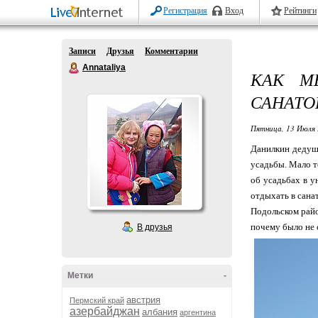
Регистрация
Вход
Рейтинги
Записи
Друзья
Комментарии
Annataliya
КАК М
САНАТО
Пятница, 13 Июля 
Данилкин дедушк
усадьбы. Мало т
об усадьбах в у
отдыхать в сана
Подольском район
почему было не с
В друзья
Метки
-
австрия
Пермский край
азербайджан
албания
аргентина