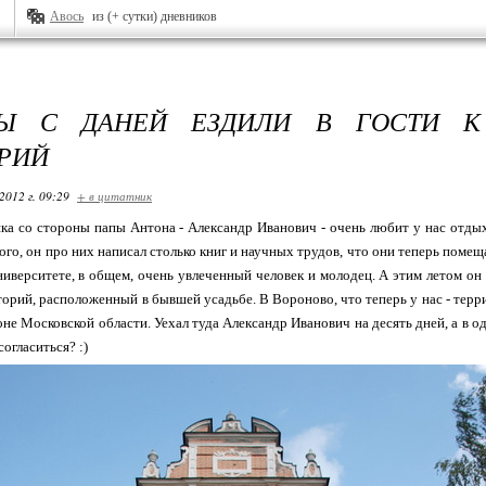
Авось
из (+ сутки) дневников
Ы С ДАНЕЙ ЕЗДИЛИ В ГОСТИ К
РИЙ
2012 г. 09:29
+ в цитатник
а со стороны папы Антона - Александр Иванович - очень любит у нас отдых
ого, он про них написал столько книг и научных трудов, что они теперь помещ
ниверситете, в общем, очень увлеченный человек и молодец. А этим летом он
торий, расположенный в бывшей усадьбе. В Вороново, что теперь у нас - терр
е Московской области. Уехал туда Александр Иванович на десять дней, а в оди
огласиться? :)