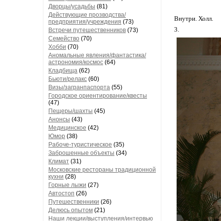
Дворцы/усадьбы
(81)
Действующие прозводства/
Внутри. Холл.
предприятия/учреждения
(73)
3.
Встречи путешественников
(73)
Семейство
(70)
Хобби
(70)
Аномальные явления/фантастика/
астрономия/космос
(64)
Кладбища
(62)
Бьюти/релакс
(60)
Визы/загранпаспорта
(55)
Городское ориентирование/квесты
(47)
Пещеры/шахты
(45)
Анонсы
(43)
Медицинское
(42)
Юмор
(38)
Рабоче-туристическое
(35)
Заброшенные объекты
(34)
Климат
(31)
Московские рестораны традиционной
кухни
(28)
Горные лыжи
(27)
Автостоп
(26)
Путешественники
(26)
Делюсь опытом
(21)
Наши лекции/выступления/интервью