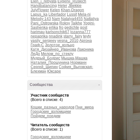
Elen_i_rebyata
Evgenij_Ruskich
Handbalancing
Heler
JBekkie
JulyFlower
Kelen
Khan-Dragon
Lapus_ka
Libertador
Lussit
Mela-ni
Melody-143
Nam
Natalya4455
Nattaliya
Pani_Ostrowska
Roksy
Taikhe
Yogini-
Sashenka
erlika
fro
gedichte
gost
harimau
karlsonchik67
lozanna777
nepaprika
nnadink
starry_fairy
teyty
vasily_sergeev
vesna_2010
Аргона
Граф-С
Золотое_кольцо
Катя_Дизайнер_Иванова
Лаконика
ЛеДо
Мелом_по_стеклу
Мудрый_Бодрис
Мышка-Машка
Наталия_Прошунина
Норманн
Сергей_Щипин
София_Выговская-
Блехман
Юксаре
Сообщества
-
Участник сообществ
(Всего в списке: 4)
Кошки_разных_народов
Пни_мира
Городские_взломщики
Пойдем_поедим
Читатель сообществ
(Всего в списке: 1)
Городские_взломщики