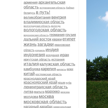
архангельская
армения
область
астраханская область
байкал
в путь!
беларусь
венгрия
великобритания
владимирская область
волгоградская область
вологда
вологодская область
германия
грузия
воронежская область
египет
дальний восток
евреи
жизнь
загадки
ивановская
индия
область
израиль
индонезия
иран
иордания
испания
иркутская область
италия
калужская область
карелия
камбоджа
кижи
карпаты
китай
костромская область
краснодарский край
красноярский край
крым
куба
ленинградская область
литва
марокко
мальта
мексика
москва
молдова
московская область
нагорный карабах
нижегородская