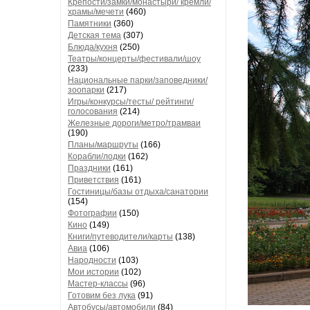
Крепости/замки/монастыри/ кремли/
храмы/мечети
(460)
Памятники
(360)
Детская тема
(307)
Блюда/кухня
(250)
Театры/концерты/фестивали/шоу
(233)
Национальные парки/заповедники/
зоопарки
(217)
Игры/конкурсы/тесты/ рейтинги/
голосования
(214)
Железные дороги/метро/трамваи
(190)
Планы/маршруты
(166)
Корабли/лодки
(162)
Праздники
(161)
Приветствия
(161)
Гостиницы/базы отдыха/санатории
(154)
Фотографии
(150)
Кино
(149)
Книги/путеводители/карты
(138)
Авиа
(106)
Народности
(103)
Мои истории
(102)
Мастер-классы
(96)
Готовим без лука
(91)
Автобусы/автомобили
(84)