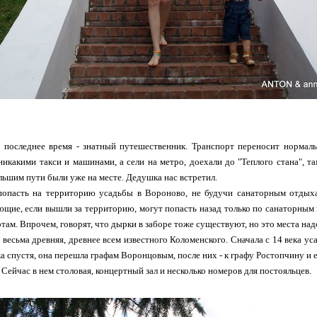
в последнее время - знатный путешественник. Транспорт переносит нормал
никакими такси и машинами, а сели на метро, доехали до "Теплого стана", 
ольшим пути были уже на месте. Дедушка нас встретил.
 попасть на территорию усадьбы в Вороново, не будучи санаторным отдых
щие, если вышли за территорию, могут попасть назад только по санаторным
там. Впрочем, говорят, что дырки в заборе тоже существуют, но это места надо
, весьма древняя, древнее всем известного Коломенского. Сначала с 14 века
ка спустя, она перешла графам Воронцовым, после них - к графу Ростопчину и е
 Сейчас в нем столовая, концертный зал и несколько номеров для постояльцев.