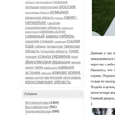
полезное
область
петрозаводск
россия
польша
португалия
румыния
ростовская область
санкт-
рязанская область
рязань
петербург
сахалин
сахалинская область
северная
северная осетия
македония
сибирь
северный кавказ
ссылки
сицилия
словакия
словения
сша
тверская
татарстан
таймыр
область
тунис
тульская область
Данилка у нас 
украина
уганда
турция
урал
заморачиваться 
финляндия
франция
чехия
через час с неб
швеция
чили
чечня
швейцария
Оказалось, что
южная корея
эстония
эфиопия
охрана. Отдыхаю
япония
ярославль
ява
южная осетия
ярославская область
только по паспор
Усадьба в целом
затем четыре ве
Рубрики
-
Главный дворец.
Фоторепортажи
(1464)
2.
Выставки/музеи
(591)
Традиции/обычаи
(590)