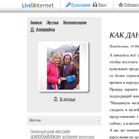
Регистрация
Вход
Рейтинги
Записи
Друзья
Комментарии
Annataliya
КАК ДА
Понедельник, 30 Ию
А началось всё 
чтобы посетить 
кукольные предст
то более серье
времен и народов
Правда, заранее
подходящий нам 
В друзья
"Мышиную желез
сходить в музей
представление с
Метки
-
сейчас, а в ваг
А вы же помнит
австрия
Пермский край
азербайджан
албания
аргентина
взрослыми по цен