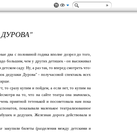
 ДУРОВА"
ные два с половиной годика вполне дозрел до того,
аздо большим, чем у других детишек - он высиживал
етском саду. Ну, а раз так, то вперед смотреть что-
ок дедушки Дурова" - получасовой спектакль всех
тарше.
, то сразу купим и пойдем, а если нет, то купим на
есмотря на то, что на сайте театра она значилась,
ень приятной тетенькой и посоветовала нам пока
кспонатов, показывали маленькое театрализованное
бабушек и дедушек. Железная дорога действовала и
е закупили билеты (разделения между детскими и