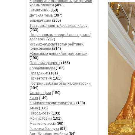
Крепости/замки/монастыри/ кремли/
храмы/мечети
(460)
Памятники
(360)
Детская тема
(307)
Блюда/кухня
(250)
Театры/концерты/фестивали/шоу
(233)
Национальные парки/заповедники/
зоопарки
(217)
Игры/конкурсы/тесты/ рейтинги/
голосования
(214)
Железные дороги/метро/трамваи
(190)
Планы/маршруты
(166)
Корабли/лодки
(162)
Праздники
(161)
Приветствия
(161)
Гостиницы/базы отдыха/санатории
(154)
Фотографии
(150)
Кино
(149)
Книги/путеводители/карты
(138)
Авиа
(106)
Народности
(103)
Мои истории
(102)
Мастер-классы
(96)
Готовим без лука
(91)
Автобусы/автомобили
(84)