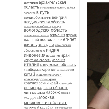
архангельская
армения
область
астраханская область
байкал
в путь!
беларусь
венгрия
великобритания
владимирская область
волгоградская область
вологда
вологодская область
германия
грузия
воронежская область
египет
дальний восток
евреи
жизнь
загадки
ивановская
индия
область
израиль
индонезия
иран
иордания
испания
иркутская область
италия
калужская область
карелия
камбоджа
кижи
карпаты
китай
костромская область
краснодарский край
красноярский край
крым
куба
ленинградская область
литва
марокко
мальта
мексика
москва
молдова
московская область
нагорный карабах
нижегородская