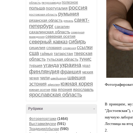
полезное
область
петрозаводск
россия
польша
португалия
румыния
ростовская область
санкт-
рязанская область
рязань
петербург
сахалин
сахалинская область
северная
северная осетия
македония
сибирь
северный кавказ
ссылки
сицилия
словакия
словения
сша
тверская
татарстан
таймыр
область
тунис
тульская область
украина
уганда
турция
урал
финляндия
франция
чехия
швеция
чили
чечня
швейцария
южная корея
эстония
Фотографировать
эфиопия
япония
ярославль
ява
южная осетия
ярославская область
В принципе, муз
Рубрики
-
"Достоевская"),
научную лабора
Фоторепортажи
(1464)
Лестница на вто
Выставки/музеи
(591)
Традиции/обычаи
(590)
2.