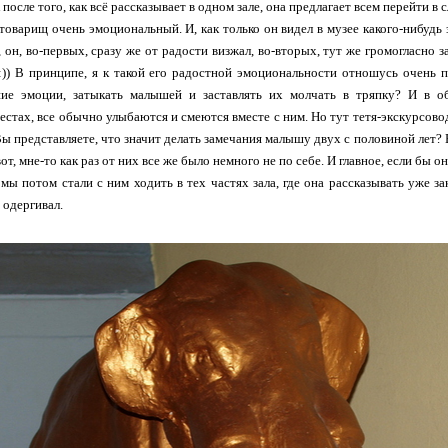
ак после того, как всё рассказывает в одном зале, она предлагает всем перейти 
 товарищ очень эмоциональный. И, как только он видел в музее какого-нибудь 
 он, во-первых, сразу же от радости визжал, во-вторых, тут же громогласно зая
 :)) В принципе, я к такой его радостной эмоциональности отношусь очень по
ие эмоции, затыкать малышей и заставлять их молчать в тряпку? И в об
стах, все обычно улыбаются и смеются вместе с ним. Но тут тетя-экскурсовод
Вы представляете, что значит делать замечания малышу двух с половиной лет?
вот, мне-то как раз от них все же было немного не по себе. И главное, если бы о
 мы потом стали с ним ходить в тех частях зала, где она рассказывать уже з
 одергивал.