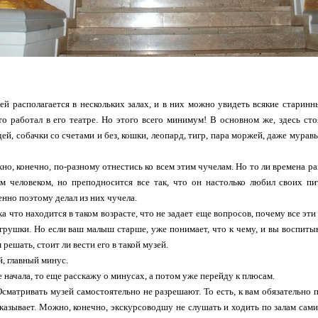
ей располагается в нескольких залах, и в них можно увидеть всякие старин
то работал в его театре. Но этого всего минимум! В основном же, здесь ст
ей, собачки со счетами и без, кошки, леопард, тигр, пара моржей, даже муравь
жно, конечно, по-разному отнестись ко всем этим чучелам. Но то ли времена 
м человеком, но преподносится все так, что он настолько любил своих пи
енно поэтому делал из них чучела.
 что находится в таком возрасте, что не задает еще вопросов, почему все эти ж
 игрушки. Но если ваш малыш старше, уже понимает, что к чему, и вы воспиты
решать, стоит ли вести его в такой музей.
й, главный минус.
е начала, то еще расскажу о минусах, а потом уже перейду к плюсам.
сматривать музей самостоятельно не разрешают. То есть, к вам обязательно 
сказывает. Можно, конечно, экскурсоводшу не слушать и ходить по залам самим