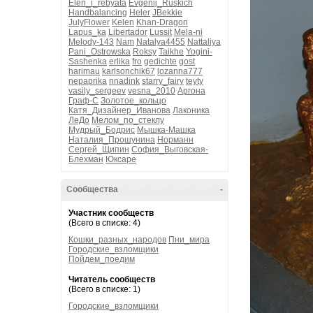
Elen_i_rebyata
Evgenij_Ruskich
Handbalancing
Heler
JBekkie
JulyFlower
Kelen
Khan-Dragon
Lapus_ka
Libertador
Lussit
Mela-ni
Melody-143
Nam
Natalya4455
Nattaliya
Pani_Ostrowska
Roksy
Taikhe
Yogini-
Sashenka
erlika
fro
gedichte
gost
harimau
karlsonchik67
lozanna777
nepaprika
nnadink
starry_fairy
teyty
vasily_sergeev
vesna_2010
Аргона
Граф-С
Золотое_кольцо
Катя_Дизайнер_Иванова
Лаконика
ЛеДо
Мелом_по_стеклу
Мудрый_Бодрис
Мышка-Машка
Наталия_Прошунина
Норманн
Сергей_Щипин
София_Выговская-
Блехман
Юксаре
Сообщества
-
Участник сообществ
(Всего в списке: 4)
Кошки_разных_народов
Пни_мира
Городские_взломщики
Пойдем_поедим
Читатель сообществ
(Всего в списке: 1)
Городские_взломщики