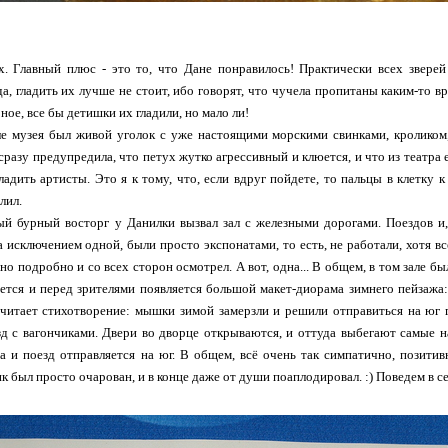
х. Главный плюс - это то, что Дане понравилось! Практически всех зверей
да, гладить их лучше не стоит, ибо говорят, что чучела пропитаны каким-то 
ерное, все бы детишки их гладили, но мало ли!
ле музея был живой уголок с уже настоящими морскими свинками, кроликом
разу предупредила, что петух жутко агрессивный и клюется, и что из театра 
ладить артисты. Это я к тому, что, если вдруг пойдете, то пальцы в клетку к 
лил.
ый бурный восторг у Данилки вызвал зал с железными дорогами. Поездов и,
за исключением одной, были просто экспонатами, то есть, не работали, хотя 
вно подробно и со всех сторон осмотрел. А вот, одна... В общем, в том зале б
ется и перед зрителями появляется большой макет-диорама зимнего пейзажа:
итает стихотворение: мышки зимой замерзли и решили отправиться на юг г
зд с вагончиками. Двери во дворце открываются, и оттуда выбегают самые
да и поезд отправляется на юг. В общем, всё очень так симпатично, позит
был просто очарован, и в конце даже от души поаплодировал. :) Поведем в сен