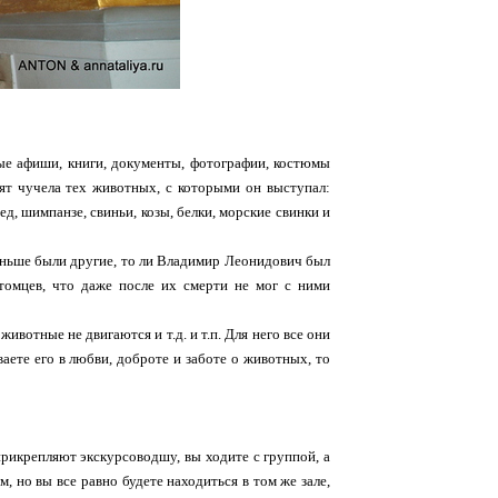
ные афиши, книги, документы, фотографии, костюмы
оят чучела тех животных, с которыми он выступал:
ед, шимпанзе, свиньи, козы, белки, морские свинки и
раньше были другие, то ли Владимир Леонидович был
томцев, что даже после их смерти не мог с ними
ивотные не двигаются и т.д. и т.п. Для него все они
ваете его в любви, доброте и заботе о животных, то
прикрепляют экскурсоводшу, вы ходите с группой, а
, но вы все равно будете находиться в том же зале,