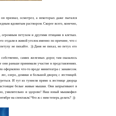
 он признал, осмотрел, а некоторых даже пытался
вредным ядовитым раствором. Скорее всего, конечно,
, огромным петухом и другими птицами в клетках.
его отдали в живой уголок именно по причине, что с
петуху не пихайте. :)) Даня не пихал, но петух его
 собственно, самих железных дорог, там оказалось
все они раньше принимали участие в представлениях.
ыло оформлено что-то вроде минитеатра с занавесом.
 лес, озеро, домики и большой дворец с лестницей.
реться. И тут из туннеля прямо к лестнице дворца
 настоящие белые живые мышки. Они запрыгивают в
ивно, умилительно и здорово! Наш юный мышкофил-
тябре на спектакль! Что ж с ним теперь делать? :))