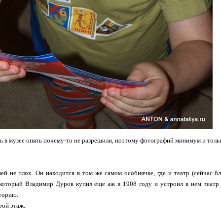
 в музее опять почему-то не разрешили, поэтому фотографий минимум и только
ей не плох. Он находится в том же самом особнячке, где и театр (сейчас 
 который Владимир Дуров купил еще аж в 1908 году и устроил в нем театр 
торию.
рой этаж.