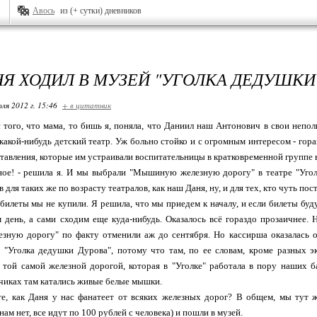
Авось
из (+ сутки) дневников
НЯ ХОДИЛ В МУЗЕЙ "УГОЛКА ДЕДУШКИ
ля 2012 г. 15:46
+ в цитатник
с того, что мама, то бишь я, поняла, что Даниил наш Антонович в свои непол
какой-нибудь детский театр. Уж больно стойко и с огромным интересом - гор
авления, которые им устраивали воспитательницы в кратковременной группе в д
зное! - решила я. И мы выбрали "Мышиную железную дорогу" в театре "Угол
 для таких же по возрасту театралов, как наш Даня, ну, и для тех, кто чуть пос
 билеты мы не купили. Я решила, что мы приедем к началу, и если билеты будут
день, а сами сходим еще куда-нибудь. Оказалось всё гораздо прозаичнее. Н
ную дорогу" по факту отменили аж до сентября. Но кассирша оказалась оч
 "Уголка дедушки Дурова", потому что там, по ее словам, кроме разных э
 той самой железной дорогой, которая в "Уголке" работала в пору наших 
ончиках там катались живые белые мышки.
е, как Даня у нас фанатеет от всяких железных дорог? В общем, мы тут ж
ам нет, все идут по 100 рублей с человека) и пошли в музей.