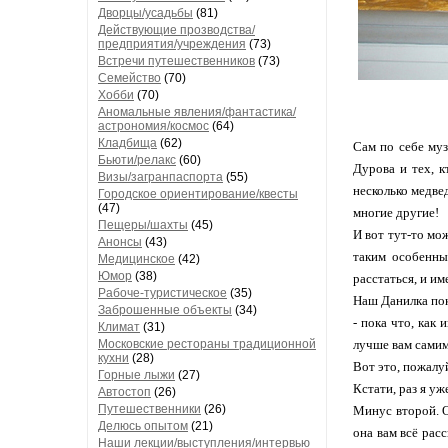
Дворцы/усадьбы
(81)
Действующие прозводства/
предприятия/учреждения
(73)
Встречи путешественников
(73)
Семейство
(70)
Хобби
(70)
Аномальные явления/фантастика/
астрономия/космос
(64)
Кладбища
(62)
Сам по себе муз
Бьюти/релакс
(60)
Дурова и тех, к
Визы/загранпаспорта
(55)
несколько медвед
Городское ориентирование/квесты
(47)
многие другие!
Пещеры/шахты
(45)
И вот тут-то мо
Анонсы
(43)
таким особенны
Медицинское
(42)
Юмор
(38)
расстаться, и им
Рабоче-туристическое
(35)
Наш Данилка пока
Заброшенные объекты
(34)
- пока что, как
Климат
(31)
Московские рестораны традиционной
лучше вам самим 
кухни
(28)
Вот это, пожалу
Горные лыжи
(27)
Кстати, раз я уж
Автостоп
(26)
Путешественники
(26)
Минус второй. О
Делюсь опытом
(21)
она вам всё рас
Наши лекции/выступления/интервью