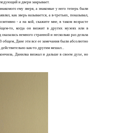
в следующий и двери закрывает.
знакомого ему зверя, а знакомые у него теперь были
влял, как зверь называется, а в-третьих, показывал,
зитивно - а на кой, скажите мне, в таком возрасте
щем-то, когда он визжит в других музеях или в
 оказалась немного странной и несколько раз делала
 В общем, Дане эти все ее замечания были абсолютно
н действительно как-то другим мешал...
акончила, Данилка визжал и дальше в своем духе, но