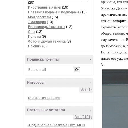
где и она, так к
(20)
Иностранные языки
(19)
У нас же Даня -
Плавания водные и подводные
(15)
практически все,
Мои рассказы
(15)
как он говорит.
Эмиграция
(13)
Велосипеды/самокаты
(12)
скрывать хорош
Сны
(12)
общественных ме
Полеты
(9)
ему замечания. 
Фото- и другая техника
(8)
до тумбочки, а, 
Плюшки
(6)
Но, в принципе,
никто его уже не
Подписка по e-mail
-
3.
Интересы
-
Все (1)
юго-восточная азия
Постоянные читатели
-
Все (2101)
-Поднебесная-
Assketka
DAY_MEN