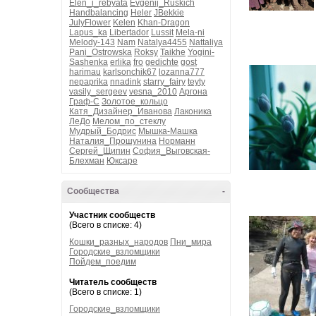
Elen_i_rebyata
Evgenij_Ruskich
Handbalancing
Heler
JBekkie
JulyFlower
Kelen
Khan-Dragon
Lapus_ka
Libertador
Lussit
Mela-ni
Melody-143
Nam
Natalya4455
Nattaliya
Pani_Ostrowska
Roksy
Taikhe
Yogini-
Sashenka
erlika
fro
gedichte
gost
harimau
karlsonchik67
lozanna777
nepaprika
nnadink
starry_fairy
teyty
vasily_sergeev
vesna_2010
Аргона
Граф-С
Золотое_кольцо
Катя_Дизайнер_Иванова
Лаконика
ЛеДо
Мелом_по_стеклу
Мудрый_Бодрис
Мышка-Машка
Наталия_Прошунина
Норманн
Сергей_Щипин
София_Выговская-
Блехман
Юксаре
Сообщества
-
Участник сообществ
(Всего в списке: 4)
Кошки_разных_народов
Пни_мира
Городские_взломщики
Пойдем_поедим
Читатель сообществ
(Всего в списке: 1)
Городские_взломщики