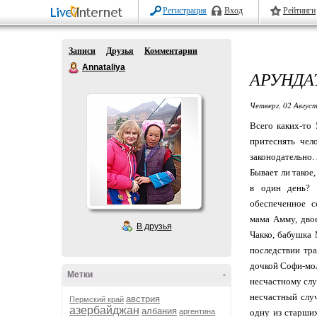
Регистрация
Вход
Рейтинги
Записи
Друзья
Комментарии
Annataliya
АРУНДАТ
Четверг, 02 Август
Всего каких-то 
притеснять чел
законодательно. 
Бывает ли такое,
в один день? 
обеспеченное с
мама Амму, двое
В друзья
Чакко, бабушка
последствии тра
дочкой Софи-мол
Метки
-
несчастному слу
несчастный слу
австрия
Пермский край
азербайджан
албания
аргентина
одну из старши