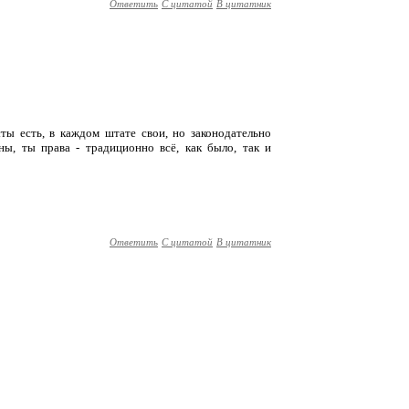
Ответить
С цитатой
В цитатник
сты есть, в каждом штате свои, но законодательно
ны, ты права - традиционно всё, как было, так и
Ответить
С цитатой
В цитатник