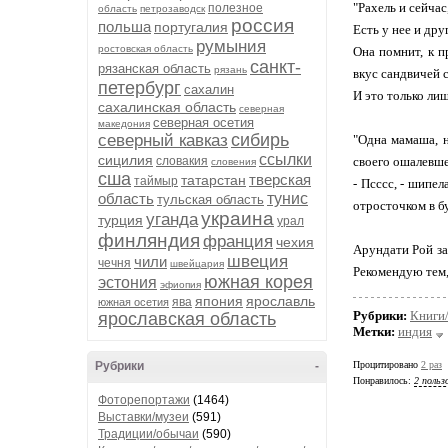
"Рахель и сейча
полезное
область
петрозаводск
россия
польша
португалия
Есть у нее и дру
румыния
ростовская область
Она помнит, к п
санкт-
рязанская область
рязань
вкус сандвичей 
петербург
сахалин
И это только ли
сахалинская область
северная
северная осетия
македония
сибирь
северный кавказ
"Одна мамаша, н
ссылки
сицилия
словакия
своего ошалевше
словения
сша
тверская
татарстан
таймыр
- Псссс, - шипе
область
тунис
тульская область
отросточком в б
украина
уганда
турция
урал
финляндия
франция
чехия
Арундати Рой за
швеция
чили
чечня
швейцария
Рекомендую тем,
южная корея
эстония
эфиопия
япония
ярославль
ява
южная осетия
Рубрики:
Книги
ярославская область
Метки:
индия
Рубрики
-
Процитировано
2 раз
Понравилось:
2 польз
Фоторепортажи
(1464)
Выставки/музеи
(591)
Традиции/обычаи
(590)