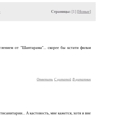
»
Страницы:
[1] [
Новые
]
тлением от "Шантарама"... скорее бы кстати фильм
Ответить
С цитатой
В цитатник
исанитарии... А кастовость, мне кажется, хотя и вне