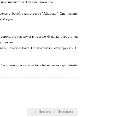
за приснившегося Эсте смешного сна.
шелся с Эстой в кинотеатре "Абхилаш". Она помнит
 в Мадрас.
 аэропорта), всунула в пустую бутылку отросточек
уг людям.
то он Римский Папа. Он улыбался и махал ручкой. С
 бы точно другим, если был бы написан европейкой.
Нравится
Поделиться