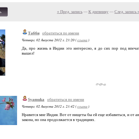
« Пред. запись
—
К дневнику
—
След. запись 
ь
Табби
обратиться по имени
Четверг, 02 Августа 2012 г. 23:20 (
ссылка
)
Да, про жизнь в Индии это интересно, я до сих пор под впеча
вышел!
Syamuka
обратиться по имени
Четверг, 02 Августа 2012 г. 23:42 (
ссылка
)
Нравится мне Индия. Вот от нищеты бы ей еще избавиться, и от ант
закона, но она продолжается в традициях.