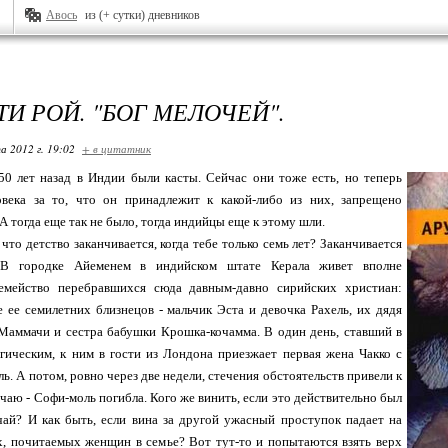
Авось
из (+ сутки) дневников
И РОЙ. "БОГ МЕЛОЧЕЙ".
а 2012 г. 19:02
+ в цитатник
50 лет назад в Индии были касты. Сейчас они тоже есть, но теперь
овека за то, что он принадлежит к какой-либо из них, запрещено
А тогда еще так не было, тогда индийцы еще к этому шли.
 что детство заканчивается, когда тебе только семь лет? Заканчивается
В городке Айеменем в индийском штате Керала живет вполне
емейство перебравшихся сюда давным-давно сирийских христиан:
 ее семилетних близнецов - мальчик Эста и девочка Рахель, их дядя
 Маммачи и сестра бабушки Крошка-кочамма. В один день, ставший в
гическим, к ним в гости из Лондона приезжает первая жена Чакко с
ь. А потом, ровно через две недели, стечения обстоятельств привели к
чаю - Софи-моль погибла. Кого же винить, если это действительно был
чай? И как быть, если вина за другой ужасный проступок падает на
х, почитаемых женщин в семье? Вот тут-то и попытаются взять верх