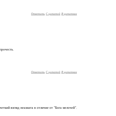
Ответить
С цитатой
В цитатник
 прочесть.
Ответить
С цитатой
В цитатник
еткий взгляд неазиата в отличие от "Бога мелочей".