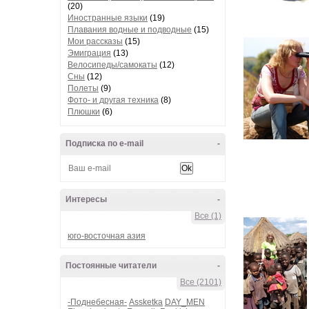
(20)
Иностранные языки
(19)
Плавания водные и подводные
(15)
Мои рассказы
(15)
Эмиграция
(13)
Велосипеды/самокаты
(12)
Сны
(12)
Полеты
(9)
Фото- и другая техника
(8)
Плюшки
(6)
Подписка по e-mail
-
Интересы
-
Все (1)
юго-восточная азия
Постоянные читатели
-
Все (2101)
-Поднебесная-
Assketka
DAY_MEN