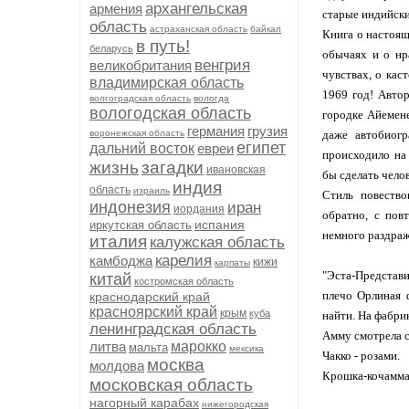
архангельская
армения
старые индийски
область
астраханская область
байкал
Книга о настоящ
в путь!
беларусь
обычаях и о нр
венгрия
великобритания
чувствах, о кас
владимирская область
1969 год! Авто
волгоградская область
вологда
вологодская область
городке Айемене
германия
грузия
воронежская область
даже автобиогр
египет
дальний восток
евреи
происходило на 
жизнь
загадки
ивановская
бы сделать чело
индия
область
израиль
Стиль повеств
индонезия
иран
иордания
обратно, с пов
испания
иркутская область
немного раздража
италия
калужская область
карелия
камбоджа
кижи
карпаты
"Эста-Представи
китай
костромская область
плечо Орлиная 
краснодарский край
красноярский край
крым
куба
найти. На фабри
ленинградская область
Амму смотрела 
литва
марокко
мальта
мексика
Чакко - розами.
москва
молдова
Крошка-кочамма
московская область
нагорный карабах
нижегородская