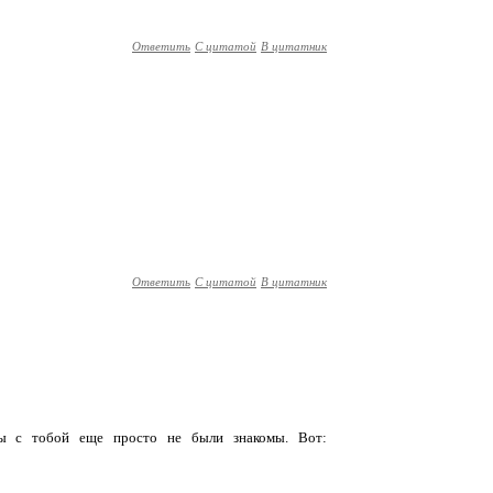
Ответить
С цитатой
В цитатник
Ответить
С цитатой
В цитатник
мы с тобой еще просто не были знакомы. Вот: