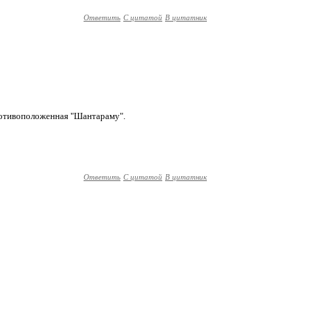
Ответить
С цитатой
В цитатник
противоположенная "Шантараму".
Ответить
С цитатой
В цитатник