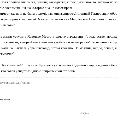
с, хотя прошло много лет, помнит, как однажды проснулась ночью, хихикая из-
гие воспоминания, на которые она не имеет права.
римеру (хоть и не была рядом), как Апельсиново-Лимонный Газировщик обо
с помидором - сандвичей Эсты, которые он ел в Мадрасском Почтовом по пути
шь мелочи".
е желая уступать Хорошее Место у самого ограждения (в зале встречающих
го сынишки, который тем временем улыбался и махал ручкой теснящимся вокр
ла мамаша. Сначала упрашивающе, потом яростно. Но мальчик, видно, решил, ч
утылочке".
 "Бога мелочей" получила Букеровскую премию. С другой стороны, роман был
 кто готов увидеть Индию с непривычной стороны.
/путеводители/карты
ователям