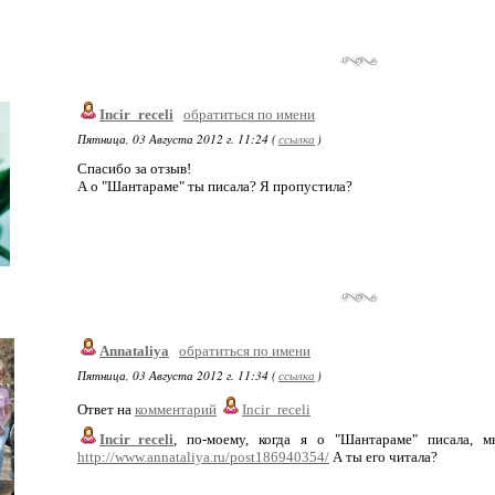
Incir_receli
обратиться по имени
Пятница, 03 Августа 2012 г. 11:24 (
ссылка
)
Спасибо за отзыв!
А о "Шантараме" ты писала? Я пропустила?
Annataliya
обратиться по имени
Пятница, 03 Августа 2012 г. 11:34 (
ссылка
)
Ответ на
комментарий
Incir_receli
Incir_receli
, по-моему, когда я о "Шантараме" писала, 
http://www.annataliya.ru/post186940354/
А ты его читала?