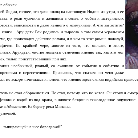
е обычаи...
ей Индии, точнее, это даже взгляд на настоящую Индию изнутри, о ее
авах, о роли мужчины и женщины в семье, о любви и материнских
товости, зависимости и даже немного о коммунизме. А что вы хотите?
р книги - Арундати Рой родилась и выросла в том самом керальском
ме, где происходит действие романа, и в чем-то этот роман, пожалуй,
афичен. По крайней мере, многое из того, что описано в книге,
глазах Арундати, многие моменты отмечены именно так, как это мог
век, только присутствовавший при них.
ования необычный, рваный, со скачками от события к событию и
торениями и пересечениями. Признаюсь, что сначала он меня даже
л, но вскоре я вчиталась и поняла, что именно здесь он, как индийская прянос
тель не стал оборачиваться. Не стал, потому что не хотел. Он стоял и смо
фляжка с водой из-под крана, в животе бездонно-тяжелодонное ощущение: 
ке в Айеменеме. На берегу реки Миначал.
сумочкой.
 - выпирающей на шее бородавкой".