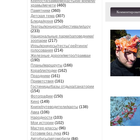
Крепости/замки/монастыри/ кремли/
храмы/мечети
(460)
Памятники
(360)
Комментироват
Детская тема
(307)
Блюда/кухня
(250)
Театры/концерты/фестивали/шоу
(233)
Национальные парки/заповедники/
зоопарки
(217)
Игры/конкурсы/тесты/ рейтинги/
голосования
(214)
Железные дороги/метро/трамваи
(190)
Планы/маршруты
(166)
Корабли/лодки
(162)
Праздники
(161)
Приветствия
(161)
Гостиницы/базы отдыха/санатории
(154)
Фотографии
(150)
Кино
(149)
Книги/путеводители/карты
(138)
Авиа
(106)
Народности
(103)
Мои истории
(102)
Мастер-классы
(96)
Готовим без лука
(91)
Автобусы/автомобили
(84)