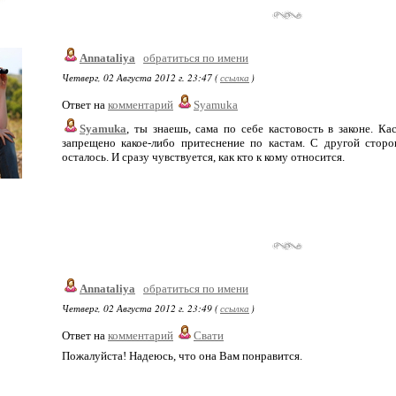
Annataliya
обратиться по имени
Четверг, 02 Августа 2012 г. 23:47 (
ссылка
)
Ответ на
комментарий
Syamuka
Syamuka
, ты знаешь, сама по себе кастовость в законе. Ка
запрещено какое-либо притеснение по кастам. С другой сторо
осталось. И сразу чувствуется, как кто к кому относится.
Annataliya
обратиться по имени
Четверг, 02 Августа 2012 г. 23:49 (
ссылка
)
Ответ на
комментарий
Свати
Пожалуйста! Надеюсь, что она Вам понравится.