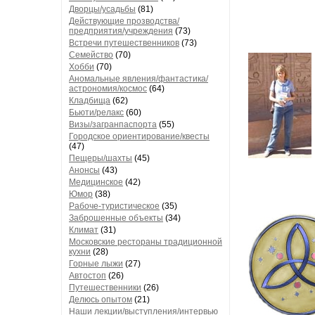
Дворцы/усадьбы
(81)
Действующие прозводства/
предприятия/учреждения
(73)
Встречи путешественников
(73)
Семейство
(70)
Хобби
(70)
Аномальные явления/фантастика/
астрономия/космос
(64)
Кладбища
(62)
Бьюти/релакс
(60)
Визы/загранпаспорта
(55)
Городское ориентирование/квесты
(47)
Пещеры/шахты
(45)
Анонсы
(43)
Медицинское
(42)
Юмор
(38)
Рабоче-туристическое
(35)
Заброшенные объекты
(34)
Климат
(31)
Московские рестораны традиционной
кухни
(28)
Горные лыжи
(27)
Автостоп
(26)
Путешественники
(26)
Делюсь опытом
(21)
Наши лекции/выступления/интервью