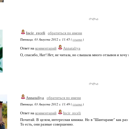
Incir_receli
обратиться по имени
Пятница, 03 Августа 2012 г. 11:45 (
ссылка
)
Ответ на
комментарий
Annataliya
О, спасибо, Нат! Нет, не читала, но слышала много отзывов и хочу
Annataliya
обратиться по имени
Пятница, 03 Августа 2012 г. 11:49 (
ссылка
)
Ответ на
комментарий
Incir_receli
Почитай. В целом, интересная книжка. Но в "Шантараме" как раз ч
То есть, они разные совершенно.