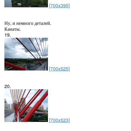
[700x395]
Ну, и немного деталей.
Канаты.
19.
[700x525]
20.
[700x523]