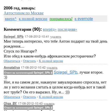
2006 год, январь:
Автостопом по Москве
вверх^
к полной версии
понравилось!
в evernote
Комментарии (90):
вперёд»
последняя»
17-08-2012-10:41
удалить
Spiegel_SPb
Мне теперь интересно, что тебе Антон подарит на твой день
рождения....
Спуск по Ниагаре?
Или обед в каком-нибудь африканском ресторанчике?
Обратиться
-
Ответить
-
К полной версии
17-08-2012-10:42
удалить
Annataliya
Spiegel_SPb
, лучше второе.
Ответ на комментарий Spiegel_SPb
#
:))
Нее, я на самом деле, накануне завуалировано спросила, нет
ли у него желания слетать в целом когда-нибудь вот в такой
вот трубе? Он его выразил. Ну, и... :)))
Обратиться
-
Ответить
-
К полной версии
17-08-2012-10:43
удалить
Olga_BY
Ответ на комментарий Spiegel_SPb
#