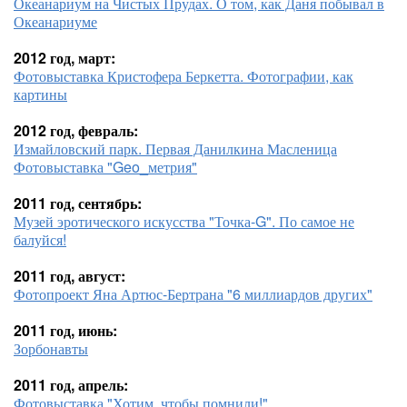
Океанариум на Чистых Прудах. О том, как Даня побывал в
Океанариуме
2012 год, март:
Фотовыставка Кристофера Беркетта. Фотографии, как
картины
2012 год, февраль:
Измайловский парк. Первая Данилкина Масленица
Фотовыставка "Geo_метрия"
2011 год, сентябрь:
Музей эротического искусства "Точка-G". По самое не
балуйся!
2011 год, август:
Фотопроект Яна Артюс-Бертрана "6 миллиардов других"
2011 год, июнь:
Зорбонавты
2011 год, апрель:
Фотовыставка "Хотим, чтобы помнили!"