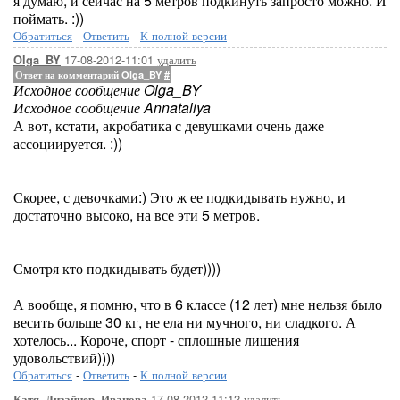
я думаю, и сейчас на 5 метров подкинуть запросто можно. И
поймать. :))
Обратиться
-
Ответить
-
К полной версии
17-08-2012-11:01
удалить
Olga_BY
Ответ на комментарий Olga_BY
#
Исходное сообщение Olga_BY
Исходное сообщение Annataliya
А вот, кстати, акробатика с девушками очень даже
ассоциируется. :))
Скорее, с девочками:) Это ж ее подкидывать нужно, и
достаточно высоко, на все эти 5 метров.
Смотря кто подкидывать будет))))
А вообще, я помню, что в 6 классе (12 лет) мне нельзя было
весить больше 30 кг, не ела ни мучного, ни сладкого. А
хотелось... Короче, спорт - сплошные лишения
удовольствий))))
Обратиться
-
Ответить
-
К полной версии
17-08-2012-11:12
удалить
Катя_Дизайнер_Иванова