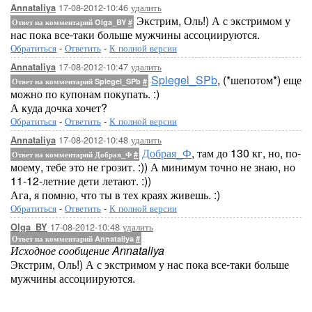
17-08-2012-10:46
удалить
Annataliya
Экстрим, Оль!) А с экстримом у
Ответ на комментарий Olga_BY
#
нас пока все-таки больше мужчины ассоциируются.
Обратиться
-
Ответить
-
К полной версии
17-08-2012-10:47
удалить
Annataliya
Spiegel_SPb
, (*шепотом*) еще
Ответ на комментарий Spiegel_SPb
#
можно по купонам покупать. :)
А куда дочка хочет?
Обратиться
-
Ответить
-
К полной версии
17-08-2012-10:48
удалить
Annataliya
Добрая_Ф
, там до 130 кг, но, по-
Ответ на комментарий Добрая_Ф
#
моему, тебе это не грозит. :)) А минимум точно не знаю, но
11-12-летние дети летают. :))
Ага, я помню, что ты в тех краях живешь. :)
Обратиться
-
Ответить
-
К полной версии
17-08-2012-10:48
удалить
Olga_BY
Ответ на комментарий Annataliya
#
Исходное сообщение Annataliya
Экстрим, Оль!) А с экстримом у нас пока все-таки больше
мужчины ассоциируются.