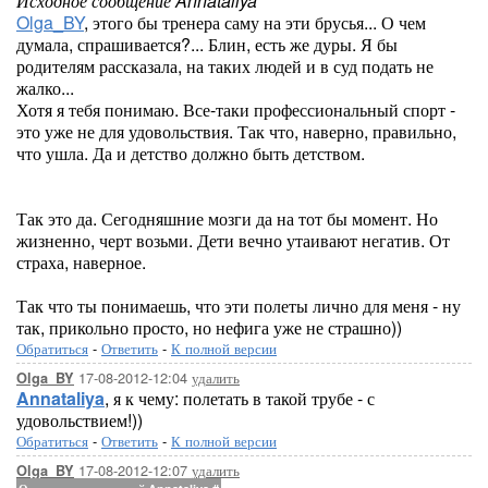
Исходное сообщение Annataliya
Olga_BY
, этого бы тренера саму на эти брусья... О чем
думала, спрашивается?... Блин, есть же дуры. Я бы
родителям рассказала, на таких людей и в суд подать не
жалко...
Хотя я тебя понимаю. Все-таки профессиональный спорт -
это уже не для удовольствия. Так что, наверно, правильно,
что ушла. Да и детство должно быть детством.
Так это да. Сегодняшние мозги да на тот бы момент. Но
жизненно, черт возьми. Дети вечно утаивают негатив. От
страха, наверное.
Так что ты понимаешь, что эти полеты лично для меня - ну
так, прикольно просто, но нефига уже не страшно))
Обратиться
-
Ответить
-
К полной версии
17-08-2012-12:04
удалить
Olga_BY
Annataliya
, я к чему: полетать в такой трубе - с
удовольствием!))
Обратиться
-
Ответить
-
К полной версии
17-08-2012-12:07
удалить
Olga_BY