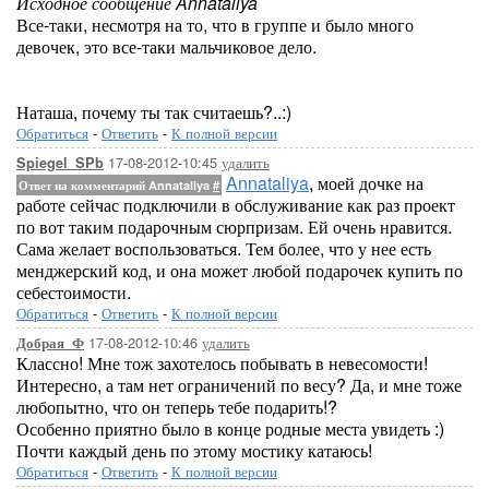
Исходное сообщение Annataliya
Все-таки, несмотря на то, что в группе и было много
девочек, это все-таки мальчиковое дело.
Наташа, почему ты так считаешь?..:)
Обратиться
-
Ответить
-
К полной версии
17-08-2012-10:45
удалить
Spiegel_SPb
Annataliya
, моей дочке на
Ответ на комментарий Annataliya
#
работе сейчас подключили в обслуживание как раз проект
по вот таким подарочным сюрпризам. Ей очень нравится.
Сама желает воспользоваться. Тем более, что у нее есть
менджерский код, и она может любой подарочек купить по
себестоимости.
Обратиться
-
Ответить
-
К полной версии
17-08-2012-10:46
удалить
Добрая_Ф
Классно! Мне тож захотелось побывать в невесомости!
Интересно, а там нет ограничений по весу? Да, и мне тоже
любопытно, что он теперь тебе подарить!?
Особенно приятно было в конце родные места увидеть :)
Почти каждый день по этому мостику катаюсь!
Обратиться
-
Ответить
-
К полной версии