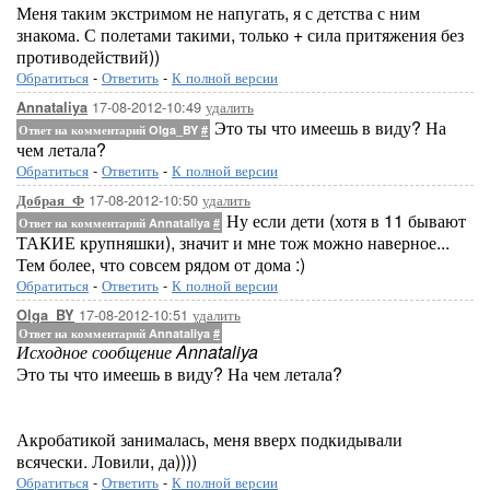
Меня таким экстримом не напугать, я с детства с ним
знакома. С полетами такими, только + сила притяжения без
противодействий))
Обратиться
-
Ответить
-
К полной версии
17-08-2012-10:49
удалить
Annataliya
Это ты что имеешь в виду? На
Ответ на комментарий Olga_BY
#
чем летала?
Обратиться
-
Ответить
-
К полной версии
17-08-2012-10:50
удалить
Добрая_Ф
Ну если дети (хотя в 11 бывают
Ответ на комментарий Annataliya
#
ТАКИЕ крупняшки), значит и мне тож можно наверное...
Тем более, что совсем рядом от дома :)
Обратиться
-
Ответить
-
К полной версии
17-08-2012-10:51
удалить
Olga_BY
Ответ на комментарий Annataliya
#
Исходное сообщение Annataliya
Это ты что имеешь в виду? На чем летала?
Акробатикой занималась, меня вверх подкидывали
всячески. Ловили, да))))
Обратиться
-
Ответить
-
К полной версии