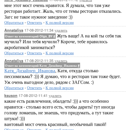
мне этот мост очень нравится. Я думала, что там уже
ресторан работает. Жаль, что от темы ресторан отказались.
Загс не такое нужное заведение :))
Обратиться
-
Ответить
-
К полной версии
17-08-2012-11:34
удалить
Annataliya
Жуть ваще! А на кой ты себя так
Ответ на комментарий Olga_BY
#
мучила? Или тебя мучили? Короче, тебе нравилось
акробатикой заниматься?
Обратиться
-
Ответить
-
К полной версии
17-08-2012-11:35
удалить
Annataliya
Ответ на комментарий Катя_Дизайнер_Иванова
#
Катя_Дизайнер_Иванова
, Катя, откуда столько
пессимизьма? :))) Я думаю, что и ресторан там тоже будет.
Уж очень выгодное дело, рядом с ЗАГСом. :)
Обратиться
-
Ответить
-
К полной версии
17-08-2012-11:41
удалить
ksuson
какие есть развлечения, обалдеть! :))) а что особенно
нравится - столько всего есть, чтобы дарить! тут иногда
голову ломаешь, не знаешь, что придумать, а тут такие
штуки! :)))
вантовый мост очень красивый, необычный такой!
Обратиться
-
Ответить
-
К полной версии