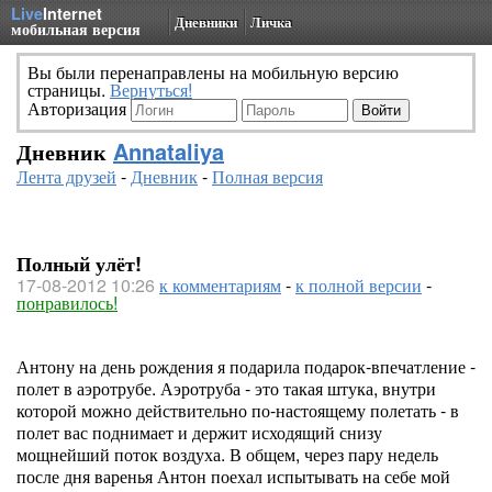
Live
Internet
Дневники
Личка
мобильная версия
Вы были перенаправлены на мобильную версию
страницы.
Вернуться!
Авторизация
Дневник
Annataliya
Лента друзей
-
Дневник
-
Полная версия
Полный улёт!
17-08-2012 10:26
к комментариям
-
к полной версии
-
понравилось!
Антону на день рождения я подарила подарок-впечатление -
полет в аэротрубе. Аэротруба - это такая штука, внутри
которой можно действительно по-настоящему полетать - в
полет вас поднимает и держит исходящий снизу
мощнейший поток воздуха. В общем, через пару недель
после дня варенья Антон поехал испытывать на себе мой