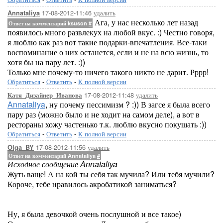
17-08-2012-11:46
удалить
Annataliya
Ага, у нас несколько лет назад
Ответ на комментарий ksuson
#
появилось много развлекух на любой вкус. :) Честно говоря,
я люблю как раз вот такие подарки-впечатления. Все-таки
воспоминание о них останется, если и не на всю жизнь, то
хотя бы на пару лет. :))
Только мне почему-то ничего такого никто не дарит. Рррр!
Обратиться
-
Ответить
-
К полной версии
17-08-2012-11:48
удалить
Катя_Дизайнер_Иванова
Annataliya
, ну почему пессимизм ? :)) В загсе я была всего
пару раз (можно было и не ходит на самом деле), а вот в
рестораны хожу частенько т.к. люблю вкусно покушать :))
Обратиться
-
Ответить
-
К полной версии
17-08-2012-11:56
удалить
Olga_BY
Ответ на комментарий Annataliya
#
Исходное сообщение Annataliya
Жуть ваще! А на кой ты себя так мучила? Или тебя мучили?
Короче, тебе нравилось акробатикой заниматься?
Ну, я была девочкой очень послушной и все такое)