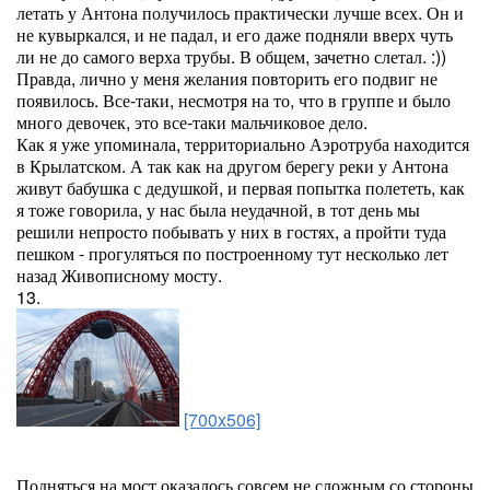
летать у Антона получилось практически лучше всех. Он и
не кувыркался, и не падал, и его даже подняли вверх чуть
ли не до самого верха трубы. В общем, зачетно слетал. :))
Правда, лично у меня желания повторить его подвиг не
появилось. Все-таки, несмотря на то, что в группе и было
много девочек, это все-таки мальчиковое дело.
Как я уже упоминала, территориально Аэротруба находится
в Крылатском. А так как на другом берегу реки у Антона
живут бабушка с дедушкой, и первая попытка полететь, как
я тоже говорила, у нас была неудачной, в тот день мы
решили непросто побывать у них в гостях, а пройти туда
пешком - прогуляться по построенному тут несколько лет
назад Живописному мосту.
13.
[700x506]
Подняться на мост оказалось совсем не сложным со стороны