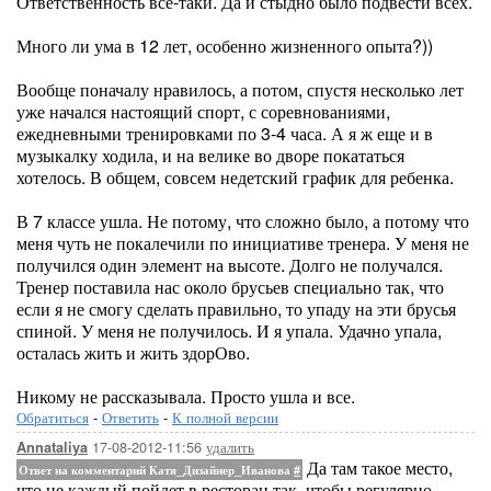
Ответственность все-таки. Да и стыдно было подвести всех.
Много ли ума в 12 лет, особенно жизненного опыта?))
Вообще поначалу нравилось, а потом, спустя несколько лет
уже начался настоящий спорт, с соревнованиями,
ежедневными тренировками по 3-4 часа. А я ж еще и в
музыкалку ходила, и на велике во дворе покататься
хотелось. В общем, совсем недетский график для ребенка.
В 7 классе ушла. Не потому, что сложно было, а потому что
меня чуть не покалечили по инициативе тренера. У меня не
получился один элемент на высоте. Долго не получался.
Тренер поставила нас около брусьев специально так, что
если я не смогу сделать правильно, то упаду на эти брусья
спиной. У меня не получилось. И я упала. Удачно упала,
осталась жить и жить здорОво.
Никому не рассказывала. Просто ушла и все.
Обратиться
-
Ответить
-
К полной версии
17-08-2012-11:56
удалить
Annataliya
Да там такое место,
Ответ на комментарий Катя_Дизайнер_Иванова
#
что не каждый пойдет в ресторан так, чтобы регулярно.