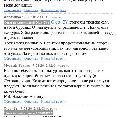
Пока допилишь...
Обратиться
-
Ответить
-
К полной версии
17-08-2012-11:58
удалить
Annataliya
Olga_BY
, этого бы тренера саму
Ответ на комментарий Olga_BY
#
на эти брусья... О чем думала, спрашивается?... Блин, есть
же дуры. Я бы родителям рассказала, на таких людей и в суд
подать не жалко...
Хотя я тебя понимаю. Все-таки профессиональный спорт -
это уже не для удовольствия. Так что, наверно, правильно,
что ушла. Да и детство должно быть детством.
Обратиться
-
Ответить
-
К полной версии
17-08-2012-12:01
удалить
Мудрый_Бодрис
Если по себестоимости натуральный затяжной прыжок,
пусть даже пристёгнутым на пузо к инструктору (в
Луховицах или Коломенсеом аэродроме, такие развлекухи
продают) не сильно разнится, то такой вариант, считаю, по
круче будет.
P.S. Намекни Антону.
Обратиться
-
Ответить
-
К полной версии
17-08-2012-12:03
удалить
Olga_BY
Ответ на комментарий Annataliya
#