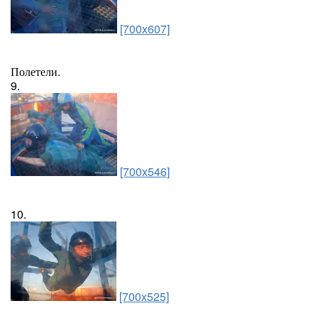
[700x607]
Полетели.
9.
[700x546]
10.
[700x525]