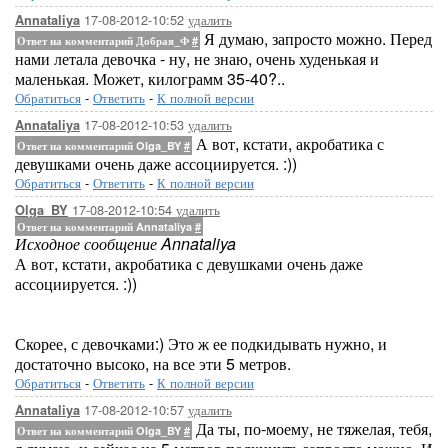
17-08-2012-10:52
удалить
Annataliya
Я думаю, запросто можно. Перед
Ответ на комментарий Добрая_Ф
#
нами летала девочка - ну, не знаю, очень худенькая и
маленькая. Может, килограмм 35-40?..
Обратиться
-
Ответить
-
К полной версии
17-08-2012-10:53
удалить
Annataliya
А вот, кстати, акробатика с
Ответ на комментарий Olga_BY
#
девушками очень даже ассоциируется. :))
Обратиться
-
Ответить
-
К полной версии
17-08-2012-10:54
удалить
Olga_BY
Ответ на комментарий Annataliya
#
Исходное сообщение Annataliya
А вот, кстати, акробатика с девушками очень даже
ассоциируется. :))
Скорее, с девочками:) Это ж ее подкидывать нужно, и
достаточно высоко, на все эти 5 метров.
Обратиться
-
Ответить
-
К полной версии
17-08-2012-10:57
удалить
Annataliya
Да ты, по-моему, не тяжелая, тебя,
Ответ на комментарий Olga_BY
#