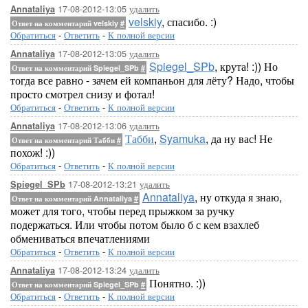
17-08-2012-13:05
удалить
Annataliya
velskiy
, спасибо. :)
Ответ на комментарий velskiy
#
Обратиться
-
Ответить
-
К полной версии
17-08-2012-13:05
удалить
Annataliya
Spiegel_SPb
, крута! :)) Но
Ответ на комментарий Spiegel_SPb
#
тогда все равно - зачем ей компаньон для лёту? Надо, чтобы
просто смотрел снизу и фотал!
Обратиться
-
Ответить
-
К полной версии
17-08-2012-13:06
удалить
Annataliya
Табби
,
Syamuka
, да ну вас! Не
Ответ на комментарий Табби
#
похож! :))
Обратиться
-
Ответить
-
К полной версии
17-08-2012-13:21
удалить
Spiegel_SPb
Annataliya
, ну откуда я знаю,
Ответ на комментарий Annataliya
#
может для того, чтобы перед прыжком за ручку
подержаться. Или чтобы потом было б с кем взахлеб
обмениваться впечатлениями
Обратиться
-
Ответить
-
К полной версии
17-08-2012-13:24
удалить
Annataliya
Понятно. :))
Ответ на комментарий Spiegel_SPb
#
Обратиться
-
Ответить
-
К полной версии