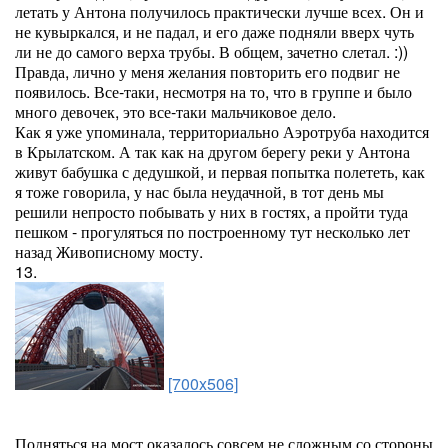
летать у Антона получилось практически лучше всех. Он и
не кувыркался, и не падал, и его даже подняли вверх чуть
ли не до самого верха трубы. В общем, зачетно слетал. :))
Правда, лично у меня желания повторить его подвиг не
появилось. Все-таки, несмотря на то, что в группе и было
много девочек, это все-таки мальчиковое дело.
Как я уже упоминала, территориально Аэротруба находится
в Крылатском. А так как на другом берегу реки у Антона
живут бабушка с дедушкой, и первая попытка полететь, как
я тоже говорила, у нас была неудачной, в тот день мы
решили непросто побывать у них в гостях, а пройти туда
пешком - прогуляться по построенному тут несколько лет
назад Живописному мосту.
13.
[700x506]
Подняться на мост оказалось совсем не сложным со стороны