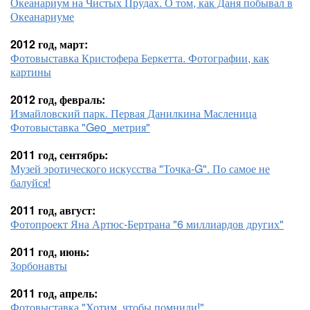
Океанариум на Чистых Прудах. О том, как Даня побывал в
Океанариуме
2012 год, март:
Фотовыставка Кристофера Беркетта. Фотографии, как
картины
2012 год, февраль:
Измайловский парк. Первая Данилкина Масленица
Фотовыставка "Geo_метрия"
2011 год, сентябрь:
Музей эротического искусства "Точка-G". По самое не
балуйся!
2011 год, август:
Фотопроект Яна Артюс-Бертрана "6 миллиардов других"
2011 год, июнь:
Зорбонавты
2011 год, апрель:
Фотовыставка "Хотим, чтобы помнили!"