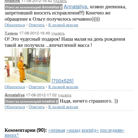
17-08-2012-16:42
удалить
nnadink
Annataliya
, хозяин дневника,
Ответ на комментарий Annataliya
#
запретивший вносить исправления!!!) Конечно же
обращение к Ольге получилось нечаянно)))))
Обратиться
-
Ответить
-
К полной версии
17-08-2012-16:49
удалить
Таньча
О! Это чудесный подарок! Наша малая на день рождения
такой же получила ...впечатлений масса !
[700x525]
Обратиться
-
Ответить
-
К полной версии
17-08-2012-17:02
удалить
Annataliya
Надя, ничего страшного. :))
Ответ на комментарий nnadink
#
Обратиться
-
Ответить
-
К полной версии
Комментарии (90):
«первая
«назад
вперёд»
последняя»
вверх^