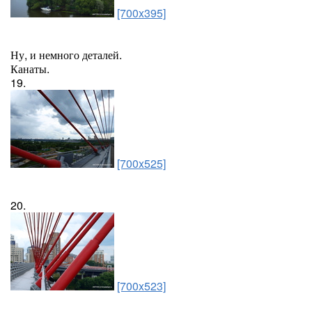
[700x395]
Ну, и немного деталей.
Канаты.
19.
[700x525]
20.
[700x523]