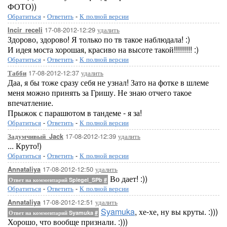
ФОТО))
Обратиться
-
Ответить
-
К полной версии
17-08-2012-12:29
удалить
Incir_receli
Здорово, здорово! Я только по тв такое наблюдала! :)
И идея моста хорошая, красиво на высоте такой!!!!!!!!! :)
Обратиться
-
Ответить
-
К полной версии
17-08-2012-12:37
удалить
Табби
Даа, я бы тоже сразу себя не узнал! Зато на фотке в шлеме
меня можно принять за Гришу. Не знаю отчего такое
впечатление.
Прыжок с парашютом в тандеме - я за!
Обратиться
-
Ответить
-
К полной версии
17-08-2012-12:39
удалить
Задумчивый_Jack
... Круто!)
Обратиться
-
Ответить
-
К полной версии
17-08-2012-12:50
удалить
Annataliya
Во дает! :))
Ответ на комментарий Spiegel_SPb
#
Обратиться
-
Ответить
-
К полной версии
17-08-2012-12:51
удалить
Annataliya
Syamuka
, хе-хе, ну вы круты. :)))
Ответ на комментарий Syamuka
#
Хорошо, что вообще признали. :)))