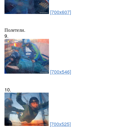
[700x607]
Полетели.
9.
[700x546]
10.
[700x525]