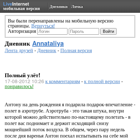
Live
Internet
Дневники
Личка
мобильная версия
Вы были перенаправлены на мобильную версию
страницы.
Вернуться!
Авторизация
Дневник
Annataliya
Лента друзей
-
Дневник
-
Полная версия
Полный улёт!
17-08-2012 10:26
к комментариям
-
к полной версии
-
понравилось!
Антону на день рождения я подарила подарок-впечатление -
полет в аэротрубе. Аэротруба - это такая штука, внутри
которой можно действительно по-настоящему полетать - в
полет вас поднимает и держит исходящий снизу
мощнейший поток воздуха. В общем, через пару недель
после дня варенья Антон поехал испытывать на себе мой