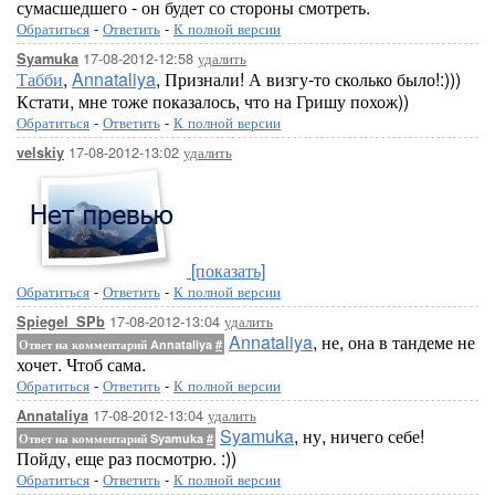
сумасшедшего - он будет со стороны смотреть.
Обратиться
-
Ответить
-
К полной версии
17-08-2012-12:58
удалить
Syamuka
Табби
,
Annataliya
, Признали! А визгу-то сколько было!:)))
Кстати, мне тоже показалось, что на Гришу похож))
Обратиться
-
Ответить
-
К полной версии
17-08-2012-13:02
удалить
velskiy
[показать]
Обратиться
-
Ответить
-
К полной версии
17-08-2012-13:04
удалить
Spiegel_SPb
Annataliya
, не, она в тандеме не
Ответ на комментарий Annataliya
#
хочет. Чтоб сама.
Обратиться
-
Ответить
-
К полной версии
17-08-2012-13:04
удалить
Annataliya
Syamuka
, ну, ничего себе!
Ответ на комментарий Syamuka
#
Пойду, еще раз посмотрю. :))
Обратиться
-
Ответить
-
К полной версии