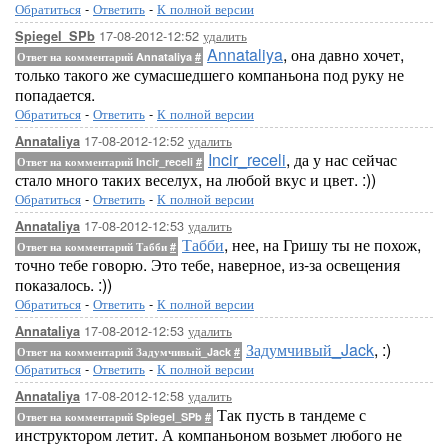
Обратиться
-
Ответить
-
К полной версии
17-08-2012-12:52
удалить
Spiegel_SPb
Annataliya
, она давно хочет,
Ответ на комментарий Annataliya
#
только такого же сумасшедшего компаньона под руку не
попадается.
Обратиться
-
Ответить
-
К полной версии
17-08-2012-12:52
удалить
Annataliya
Incir_receli
, да у нас сейчас
Ответ на комментарий Incir_receli
#
стало много таких веселух, на любой вкус и цвет. :))
Обратиться
-
Ответить
-
К полной версии
17-08-2012-12:53
удалить
Annataliya
Табби
, нее, на Гришу ты не похож,
Ответ на комментарий Табби
#
точно тебе говорю. Это тебе, наверное, из-за освещения
показалось. :))
Обратиться
-
Ответить
-
К полной версии
17-08-2012-12:53
удалить
Annataliya
Задумчивый_Jack
, :)
Ответ на комментарий Задумчивый_Jack
#
Обратиться
-
Ответить
-
К полной версии
17-08-2012-12:58
удалить
Annataliya
Так пусть в тандеме с
Ответ на комментарий Spiegel_SPb
#
инструктором летит. А компаньоном возьмет любого не