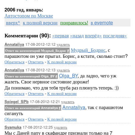
2006 год, январь:
Автостопом по Москве
вверх^
к полной версии
понравилось!
в evernote
Комментарии (90):
«первая
«назад
вперёд»
последняя»
17-08-2012-12:12
удалить
Annataliya
Мудрый_Бодрис
, с
Ответ на комментарий Мудрый_Бодрис
#
парашютом он уже прыгал. Борис, а кстати, сколько стоит?
Обратиться
-
Ответить
-
К полной версии
17-08-2012-12:13
удалить
Annataliya
Olga_BY
, да ладно, чего уж
Ответ на комментарий Olga_BY
#
жалеть. Свое нервное состояние дороже!
Да понимаю, что для тебя труба раз плюнуть теперь. :))
Обратиться
-
Ответить
-
К полной версии
17-08-2012-12:21
удалить
Spiegel_SPb
Annataliya
, так с парашютом
Ответ на комментарий Annataliya
#
сигануть
Обратиться
-
Ответить
-
К полной версии
17-08-2012-12:25
удалить
Syamuka
Мы с Даней папу в скафандре признали только на 7