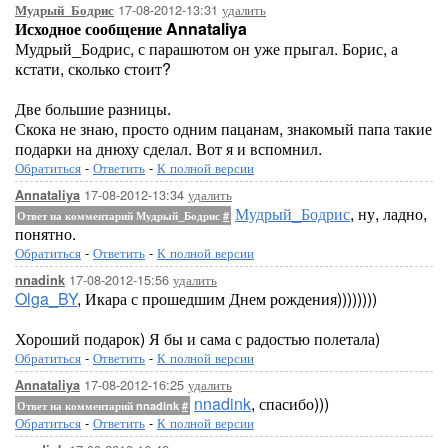
17-08-2012-13:31
удалить
Мудрый_Бодрис
Исходное сообщение Annataliya
Мудрый_Бодрис, с парашютом он уже прыгал. Борис, а
кстати, сколько стоит?
Две большие разницы.
Скока не знаю, просто одним пацанам, знакомый папа такие
подарки на днюху сделал. Вот я и вспомнил.
Обратиться
-
Ответить
-
К полной версии
17-08-2012-13:34
удалить
Annataliya
Мудрый_Бодрис
, ну, ладно,
Ответ на комментарий Мудрый_Бодрис
#
понятно.
Обратиться
-
Ответить
-
К полной версии
17-08-2012-15:56
удалить
nnadink
Olga_BY
, Икара с прошедшим Днем рождения))))))))
Хороший подарок) Я бы и сама с радостью полетала)
Обратиться
-
Ответить
-
К полной версии
17-08-2012-16:25
удалить
Annataliya
nnadink
, спасибо)))
Ответ на комментарий nnadink
#
Обратиться
-
Ответить
-
К полной версии